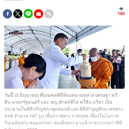
150
วันนี้ (3 มิถุนายน) ที่มณฑลพิธีท้องสนามหลวง เศรษฐา ทวี
สิน นายกรัฐมนตรี และ พญ.พักตร์พิไล ทวีสิน ภริยา เป็น
ประธานในพิธีเจริญพระพุทธมนต์ และพิธีทำบุญตักบาตรพระ
สงฆ์ จำนวน 147 รูป เพื่อถวายพระราชกุศล เนื่องในโอกาส
วันเฉลิมพระชนมพรรษา สมเด็จพระนางเจ้าฯ พระบรมราชินี