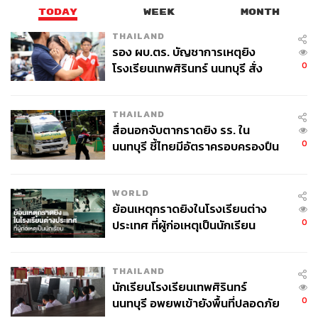
ABOUT THE AUTHOR
TODAY
WEEK
MONTH
THAILAND
THE STANDARD TEAM
รอง ผบ.ตร. บัญชาการเหตุยิง
กองบรรณาธิการ THE STANDARD
0
โรงเรียนเทพศิรินทร์ นนทบุรี สั่ง
ค้นหา 2 รอบยืนยันไร้คนติดค้าง พบ
ศพปู่-ย่าที่บ้านพักผู้ก่อเหตุ
THAILAND
สื่อนอกจับตากราดยิง รร. ใน
0
นนทบุรี ชี้ไทยมีอัตราครอบครองปืน
สูงในระดับต้นของภูมิภาค
WORLD
ย้อนเหตุกราดยิงในโรงเรียนต่าง
0
ประเทศ ที่ผู้ก่อเหตุเป็นนักเรียน
THAILAND
นักเรียนโรงเรียนเทพศิรินทร์
0
นนทบุรี อพยพเข้ายังพื้นที่ปลอดภัย