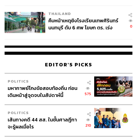
ชั่วคราว หลังเหตุใช้อาวุธปืนภายใน
โรงเรียนคลี่คลาย
THAILAND
คืบหน้าเหตุยิงโรงเรียนเทพศิรินทร์
0
นนทบุรี ดับ 6 ศพ โฆษก ตร. เร่ง
สอบปมขโมยปืนปู่ก่อเหตุ
EDITOR'S PICKS
POLITICS
มหากาพย์โกงข้อสอบท้องถิ่น ก่อน
575
เดินหน้าสู่จุดจบในสัปดาห์นี้
POLITICS
เส้นทางคดี 44 สส. ในชั้นศาลฎีกา
210
จะรู้ผลเมื่อไร