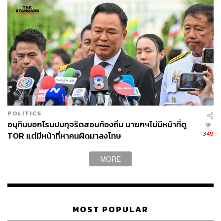
TAGS:
นายกรัฐมนตรี
เศรษฐา ทวีสิน
การทำบุญ
สมเด็จพระนางเจ้าสุทิดา พัชรสุธาพิมลลักษณ พระบรม
ราชินี
พักตร์พิไล ทวีสิน
POLITICS
อนุทินบอกโรมปมทุจริตสอบท้องถิ่น นายกฯไม่มีหน้าที่ดู
349
TOR แต่มีหน้าที่หาคนผิดมาลงโทษ
MORE
150
MOST POPULAR