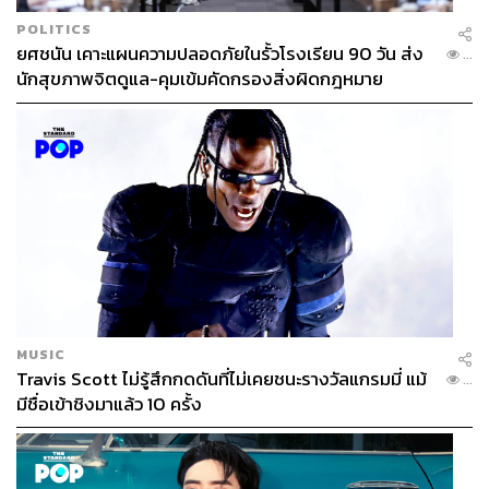
POLITICS
ยศชนัน เคาะแผนความปลอดภัยในรั้วโรงเรียน 90 วัน ส่ง
...
นักสุขภาพจิตดูแล-คุมเข้มคัดกรองสิ่งผิดกฎหมาย
MUSIC
Travis Scott ไม่รู้สึกกดดันที่ไม่เคยชนะรางวัลแกรมมี่ แม้
...
มีชื่อเข้าชิงมาแล้ว 10 ครั้ง