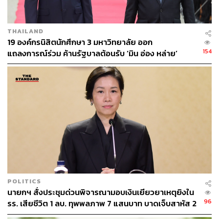
THAILAND
19 องค์กรนิสิตนักศึกษา 3 มหาวิทยาลัย ออก
154
แถลงการณ์ร่วม ค้านรัฐบาลต้อนรับ ‘มิน อ่อง หล่าย’
POLITICS
นายกฯ สั่งประชุมด่วนพิจารณามอบเงินเยียวยาเหตุยิงใน
96
รร. เสียชีวิต 1 ลบ. ทุพพลภาพ 7 แสนบาท บาดเจ็บสาหัส 2
แสนบาท บาดเจ็บเล็กน้อย 1 แสนบาท