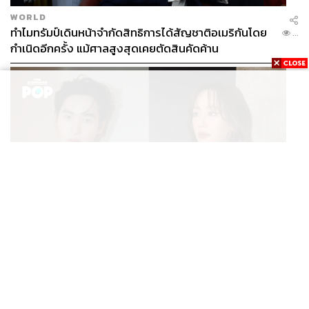
WORLD
ทำไมทรัมป์เดินหน้าจำกัดสิทธิการได้สัญชาติอเมริกันโดย
...
กำเนิดอีกครั้ง แม้ศาลสูงสุดเคยตัดสินคัดค้าน
ENTERTAINMENT
เก้า นพเก้า และ พาย รินรดา เตรียมร่วมงานกันใน ‘รสกาล
...
Enchanted Taste In Time’