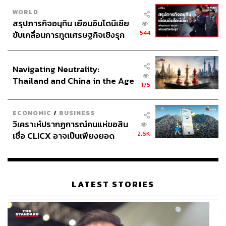
WORLD
สรุปภารกิจอนุทิน เยือนอินโดนีเซีย
544
ขับเคลื่อนการทูตเศรษฐกิจเชิงรุก
ประกาศหุ้นส่วนยุทธศาสตร์ไทย –
อินโดนีเซีย
Navigating Neutrality:
Thailand and China in the Age
175
of a New Global Order
ECONOMIC
/
BUSINESS
วิเคราะห์ปรากฏการณ์คนแห่ขอสิน
2.6K
เชื่อ CLICX อาจเป็นเพียงยอด
ภูเขาน้ำแข็ง ของปัญหาหนี้ครัว
เรือนไทยที่ถูกซุกไว้
LATEST STORIES