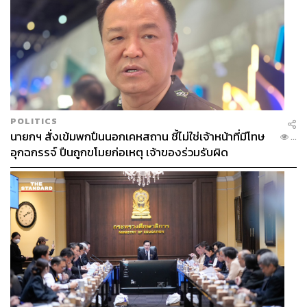
POLITICS
นายกฯ สั่งเข้มพกปืนนอกเคหสถาน ชี้ไม่ใช่เจ้าหน้าที่มีโทษ
...
อุกฉกรรจ์ ปืนถูกขโมยก่อเหตุ เจ้าของร่วมรับผิด