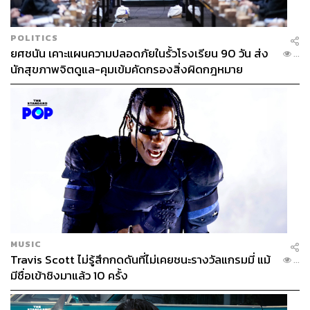
POLITICS
ยศชนัน เคาะแผนความปลอดภัยในรั้วโรงเรียน 90 วัน ส่ง
...
นักสุขภาพจิตดูแล-คุมเข้มคัดกรองสิ่งผิดกฎหมาย
MUSIC
Travis Scott ไม่รู้สึกกดดันที่ไม่เคยชนะรางวัลแกรมมี่ แม้
...
มีชื่อเข้าชิงมาแล้ว 10 ครั้ง