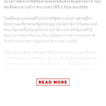
ในโอกาสพระราชพิธีมหามงคลเฉลิมพระชนมพรรษา 4 รอบ
สมเด็จพระนางเจ้าฯ พระบรมราชินี 3 มิถุนายน 2569
โดยมีคณะองคมนตรี ประธานรัฐสภา ประธานศาลฎีกา
ประธานองค์กรตามรัฐธรรมนูญ หน่วยราชการในพระองค์
คณะรัฐมนตรีพร้อมคู่สมรส เลขาธิการนายกรัฐมนตรี ผู้
บัญชาการเหล่าทัพและภริยา ผู้บัญชาการตำรวจแห่งชาติ
หัวหน้าส่วนราชการผู้แทนภาคเอกชน ร่วมพิธี
เมื่อนายกฯ เดินทางถึงปะรำพิธีท้องสนามหลวง สมเด็จพระ
ราชาคณะ พระราชาคณะ จำนวน 10 รูป ขึ้นนั่งอาสน์สงฆ์
นายกฯ จุดธูปเทียนบูชาพระรัตนตรัย ถวายคำนับ และถวาย
ธูปเทียนแพหน้าพระฉายาลักษณ์สมเด็จพระนางเจ้าสุทิดา
พัชรสุธาพิมลลักษณ พระบรมราชินี เจ้าหน้าที่อาราธนาศีล
สมเด็จพระราชาคณะ พระราชาคณะ จำนวน 10รูป ให้ศีล
READ MORE
พระสงฆ์เจริญพระพุทธมนต์
จากนั้น ประธานองคมนตรี คณะองคมนตรีและภริยา นายกฯ
ประธานรัฐสภา ประธานศาลฎีกา ประธานองค์กรตาม