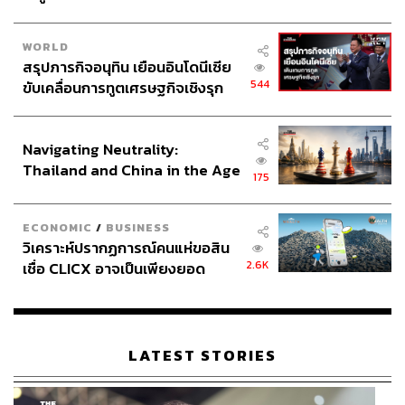
กองบรรณาธิการ THE STANDARD
WORLD
สรุปภารกิจอนุทิน เยือนอินโดนีเซีย
544
ขับเคลื่อนการทูตเศรษฐกิจเชิงรุก
ประกาศหุ้นส่วนยุทธศาสตร์ไทย –
อินโดนีเซีย
Navigating Neutrality:
Thailand and China in the Age
175
of a New Global Order
ECONOMIC
/
BUSINESS
วิเคราะห์ปรากฏการณ์คนแห่ขอสิน
2.6K
เชื่อ CLICX อาจเป็นเพียงยอด
ภูเขาน้ำแข็ง ของปัญหาหนี้ครัว
เรือนไทยที่ถูกซุกไว้
LATEST STORIES