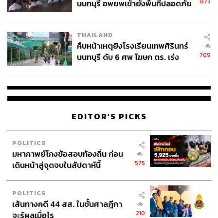
873
นนทบุรี อพยพเข้ายังพื้นที่ปลอดภัย
ชั่วคราว หลังเหตุใช้อาวุธปืนภายใน
โรงเรียนคลี่คลาย
THAILAND
คืบหน้าเหตุยิงโรงเรียนเทพศิรินทร์
TAGS:
นายกรัฐมนตรี
คณะรัฐมนตรี
อนุทิน ชาญวีรกูล
709
นนทบุรี ดับ 6 ศพ โฆษก ตร. เร่ง
สมเด็จพระนางเจ้าสุทิดา พัชรสุธาพิมลลักษณ พระบรม
สอบปมขโมยปืนปู่ก่อเหตุ
ราชินี
EDITOR'S PICKS
POLITICS
มหากาพย์โกงข้อสอบท้องถิ่น ก่อน
575
เดินหน้าสู่จุดจบในสัปดาห์นี้
65
POLITICS
ABOUT THE AUTHOR
เส้นทางคดี 44 สส. ในชั้นศาลฎีกา
THE STANDARD TEAM
210
จะรู้ผลเมื่อไร