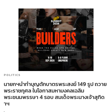
POLITICS
นายกฯนำทำบุญตักบาตรพระสงฆ์ 149 รูป ถวาย
พระราชกุศล ในโอกาสมหามงคลเฉลิม
พระชนมพรรษา 4 รอบ สมเด็จพระนางเจ้าสุทิด
าฯ