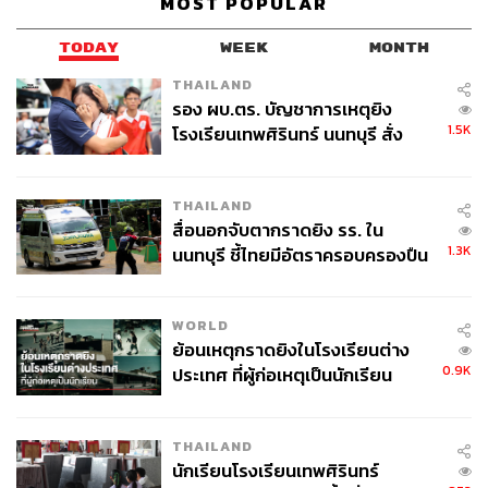
MOST POPULAR
TODAY
WEEK
MONTH
THAILAND
รอง ผบ.ตร. บัญชาการเหตุยิง
1.5K
โรงเรียนเทพศิรินทร์ นนทบุรี สั่ง
ค้นหา 2 รอบยืนยันไร้คนติดค้าง พบ
ศพปู่-ย่าที่บ้านพักผู้ก่อเหตุ
THAILAND
สื่อนอกจับตากราดยิง รร. ใน
1.3K
นนทบุรี ชี้ไทยมีอัตราครอบครองปืน
สูงในระดับต้นของภูมิภาค
WORLD
ย้อนเหตุกราดยิงในโรงเรียนต่าง
0.9K
ประเทศ ที่ผู้ก่อเหตุเป็นนักเรียน
THAILAND
นักเรียนโรงเรียนเทพศิรินทร์