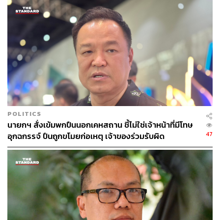
POLITICS
นายกฯ สั่งเข้มพกปืนนอกเคหสถาน ชี้ไม่ใช่เจ้าหน้าที่มีโทษ
47
อุกฉกรรจ์ ปืนถูกขโมยก่อเหตุ เจ้าของร่วมรับผิด