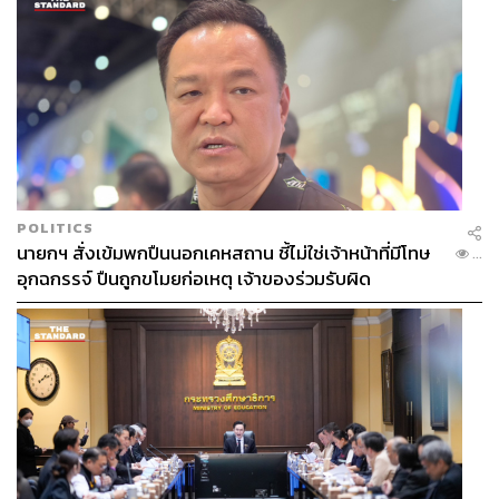
POLITICS
นายกฯ สั่งเข้มพกปืนนอกเคหสถาน ชี้ไม่ใช่เจ้าหน้าที่มีโทษ
...
อุกฉกรรจ์ ปืนถูกขโมยก่อเหตุ เจ้าของร่วมรับผิด