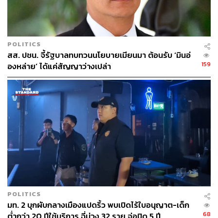
POLITICS
สส. ปชน. จี้รัฐบาลทบทวนนโยบายเมียนมา ต้อนรับ ‘มินอ่
159
องหล่าย’ ได้แค่สัญญาว่างเปล่า
POLITICS
มท. 2 บุกผับกลางเมืองแปดริ้ว พบเปิดไร้ใบอนุญาต-เด็ก
68
ต่ำกว่า 20 ปีใช้บริการ ฉี่ม่วง 32 ราย จ่อปิด 5 ปี