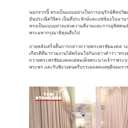
นอกจากนี้ ทรงเป็นแบบอย่างในการอนุรักษ์ศิลป
อันประณีตวิจิตร เป็นที่ประจักษ์และแซ่ซ้องในน
ทรงเป็นแบบอย่างแห่งความดีงามและการอุทิศตนเพ
พระมหากรุณาธิคุณสืบไป
ภายหลังเสร็จสิ้นการกล่าวถวายพระพรชัยมงคล วง
เกียรติที่มาร่วมงานได้พร้อมใจกันกล่าวคำว่า “ทรงพ
ถวายพระพรชัยมงคลแด่สมเด็จพระนางเจ้าฯ พระบรม
พระพร และรับฟังวงดนตรีบรรเลงเพลงสดุดีจอมราชา 