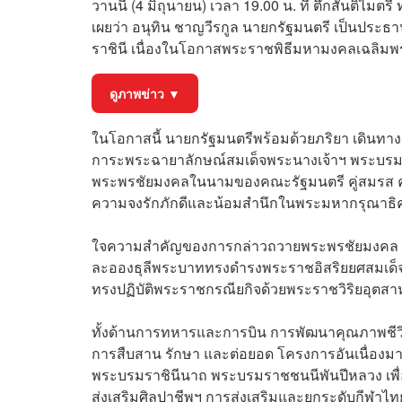
วานนี้ (4 มิถุนายน) เวลา 19.00 น. ที่ ตึกสันติไ
เผยว่า อนุทิน ชาญวีรกูล นายกรัฐมนตรี เป็นประ
ราชินี เนื่องในโอกาสพระราชพิธีมหามงคลเฉลิม
ดูภาพข่าว ▼
ในโอกาสนี้ นายกรัฐมนตรีพร้อมด้วยภริยา เดินทางถ
การะพระฉายาลักษณ์สมเด็จพระนางเจ้าฯ พระบรมร
พระพรชัยมงคลในนามของคณะรัฐมนตรี คู่สมรส คณ
ความจงรักภักดีและน้อมสำนึกในพระมหากรุณาธิคุณ
ใจความสำคัญของการกล่าวถวายพระพรชัยมงคล นาย
ละอองธุลีพระบาททรงดำรงพระราชอิสริยยศสมเด็จพร
ทรงปฏิบัติพระราชกรณียกิจด้วยพระราชวิริยอุต
ทั้งด้านการทหารและการบิน การพัฒนาคุณภาพชีว
การสืบสาน รักษา และต่อยอด โครงการอันเนื่องมา
พระบรมราชินีนาถ พระบรมราชชนนีพันปีหลวง เพื
ส่งเสริมศิลปาชีพฯ การส่งเสริมและยกระดับกีฬาไ