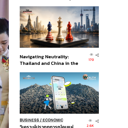
เศรษฐกิจเชิงรุก ประกาศหุ้น
ส่วนยุทธศาสตร์ไทย –
อินโดนีเซีย
Navigating Neutrality:
170
Thailand and China in the
Age of a New Global
Order
BUSINESS
/
ECONOMIC
2.6K
วิเคราะห์ปรากฏการณ์คนแห่