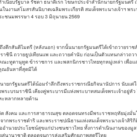
มตรี ทำเนียบรัฐบาล รัชดา ธนาดิเรก โฆษกประจำสำนักนายกรัฐมนตรี เ
ธานในงานสโมสรสันนิบาตเฉลิมพระเกียรติ สมเด็จพระนางเจ้าฯ พร
พระชนมพรรษา 4 รอบ 3 มิถุนายน 2569
ึงตึกสันติไมตรี (หลังนอก) จากนั้นนายกรัฐมนตรีได้เข้าถวายราชส
าชินี ถวายธูปเทียนแพ และถวายคำนับ ก่อนเป็นตัวแทนกล่าวถว
ะทูตานุทูต ข้าราชการ และพสกนิกรชาวไทยทุกหมู่เหล่า เพื่อแ
อันหาที่สุดมิได้
กรัฐมนตรีได้น้อมรำลึกถึงพระราชกรณียกิจนานัปการ นับแต่ใต
ะบรมราชินี เคียงคู่พระบารมีแห่งพระบาทสมเด็จพระเจ้าอยู่หัว
สาหะหลากหลายด้าน
ิต สังคม และการสาธารณสุข ตลอดจนทรงมีพระราชหฤทัยมุ่งมั่น
จากพระราชดำริ และพระราชปณิธานแห่งสมเด็จพระนางเจ้าสิริกิติ
่ออำนวยประโยชน์สุขแก่ปวงชนชาวไทย ทั้งการดำเนินงานของมูลน
ทยสู่นานาชาติ ตลอดจนการส่งเสริมศักยภาพสตรีไทย