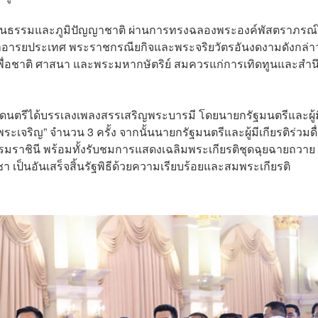
วัฒนธรรมและภูมิปัญญาชาติ ผ่านการทรงฉลองพระองค์พัสตราภรณ
านาอารยประเทศ พระราชกรณียกิจและพระจริยวัตรอันงดงามดังกล่าว
ื่อชาติ ศาสนา และพระมหากษัตริย์ สมควรแก่การเทิดทูนและสำน
ดนตรีได้บรรเลงเพลงสรรเสริญพระบารมี โดยนายกรัฐมนตรีและผู้ม
ระเจริญ” จำนวน 3 ครั้ง จากนั้นนายกรัฐมนตรีและผู้มีเกียรติร่วมดื
ราชินี พร้อมทั้งรับชมการแสดงเฉลิมพระเกียรติชุดฉุยฉายถวาย
เป็นอันเสร็จสิ้นรัฐพิธีด้วยความเรียบร้อยและสมพระเกียรติ