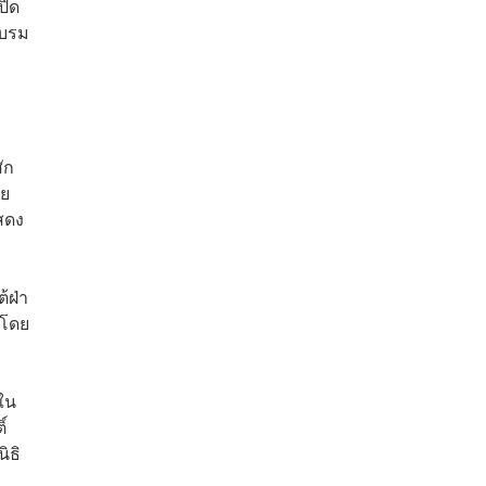
ปิด
ะบรม
ัก
าย
สดง
้ฝ่า
 โดย
ใน
์
ิธิ