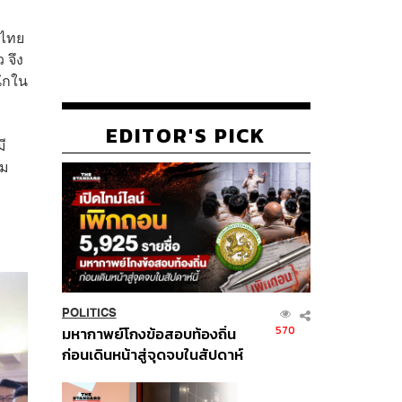
์ไทย
 จึง
ึกใน
EDITOR'S PICK
ี
่ม
POLITICS
570
มหากาพย์โกงข้อสอบท้องถิ่น
ก่อนเดินหน้าสู่จุดจบในสัปดาห์
นี้