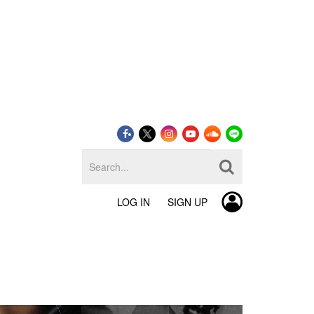
LOG IN
SIGN UP