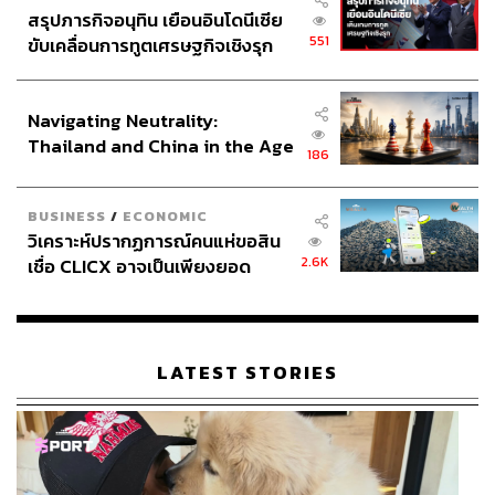
สรุปภารกิจอนุทิน เยือนอินโดนีเซีย
551
ขับเคลื่อนการทูตเศรษฐกิจเชิงรุก
ประกาศหุ้นส่วนยุทธศาสตร์ไทย –
อินโดนีเซีย
Navigating Neutrality:
Thailand and China in the Age
186
of a New Global Order
BUSINESS
/
ECONOMIC
วิเคราะห์ปรากฏการณ์คนแห่ขอสิน
2.6K
เชื่อ CLICX อาจเป็นเพียงยอด
ภูเขาน้ำแข็ง ของปัญหาหนี้ครัว
เรือนไทยที่ถูกซุกไว้
LATEST STORIES