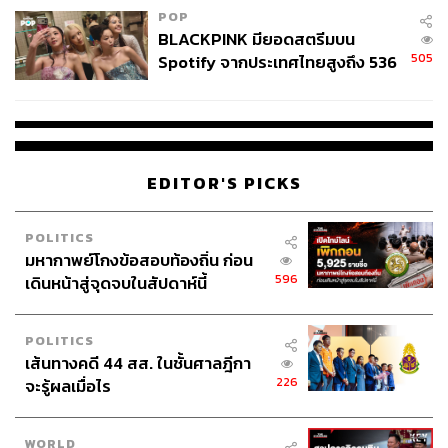
POP
BLACKPINK มียอดสตรีมบน
505
Spotify จากประเทศไทยสูงถึง 536
ล้านครั้ง ตลอด 10 ปีที่ผ่านมา
EDITOR'S PICKS
POLITICS
มหากาพย์โกงข้อสอบท้องถิ่น ก่อน
596
เดินหน้าสู่จุดจบในสัปดาห์นี้
POLITICS
เส้นทางคดี 44 สส. ในชั้นศาลฎีกา
226
จะรู้ผลเมื่อไร
WORLD