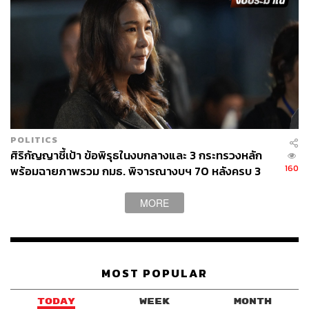
POLITICS
ศิริกัญญาชี้เป้า ข้อพิรุธในงบกลางและ 3 กระทรวงหลัก
160
พร้อมฉายภาพรวม กมธ. พิจารณางบฯ 70 หลังครบ 3
สัปดาห์
ภาพ: สำนักโฆษก สำนักเลขาธิการนายกรัฐมนตรี
MORE
TAGS:
การเคหะแห่งชาติ
ประยุทธ์ จันทร์โอชา
บ้าน
กระทรวงการพัฒนาสังคมและความมั่นคงของมนุษย์
ผู้มีรายได้น้อย
MOST POPULAR
TODAY
WEEK
MONTH