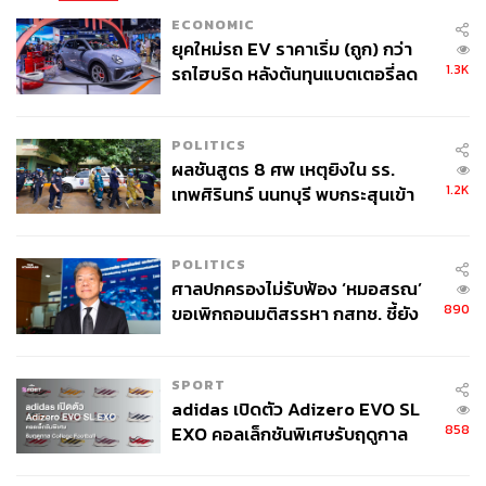
ECONOMIC
ยุคใหม่รถ EV ราคาเริ่ม (ถูก) กว่า
1.3K
รถไฮบริด หลังต้นทุนแบตเตอรี่ลด
ลง - จีนแห่บุกตลาดเกิดใหม่
65
POLITICS
ผลชันสูตร 8 ศพ เหตุยิงใน รร.
ABOUT THE AUTHOR
1.2K
เทพศิรินทร์ นนทบุรี พบกระสุนเข้า
THE STANDARD TEAM
จุดสำคัญ ‘ศีรษะ-หน้าอก’ ครูถูกยิง
กองบรรณาธิการ THE STANDARD
4 นัด จากระยะไกล
POLITICS
ศาลปกครองไม่รับฟ้อง ‘หมอสรณ’
890
ขอเพิกถอนมติสรรหา กสทช. ชี้ยัง
ไม่ใช่ผู้เดือดร้อนเสียหาย
SPORT
adidas เปิดตัว Adizero EVO SL
858
EXO คอลเล็กชันพิเศษรับฤดูกาล
College Football