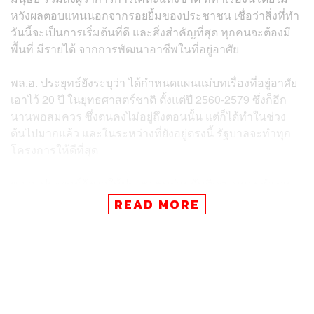
หวังผลตอบแทนนอกจากรอยยิ้มของประชาชน เชื่อว่าสิ่งที่ทำ
วันนี้จะเป็นการเริ่มต้นที่ดี และสิ่งสำคัญที่สุด ทุกคนจะต้องมี
พื้นที่ มีรายได้ จากการพัฒนาอาชีพในที่อยู่อาศัย
พล.อ. ประยุทธ์ยังระบุว่า ได้กำหนดแผนแม่บทเรื่องที่อยู่อาศัย
เอาไว้ 20 ปี ในยุทธศาสตร์ชาติ ตั้งแต่ปี 2560-2579 ซึ่งก็อีก
นานพอสมควร ซึ่งตนคงไม่อยู่ถึงตอนนั้น แต่ก็ได้ทำในช่วง
ต้นไปมากแล้ว และในระหว่างที่ยังอยู่ตรงนี้ รัฐบาลจะทำทุก
โครงการให้ดีที่สุด
พล.อ. ประยุทธ์ยังขอให้ประชาชนร่วมกันติดตามการทำงาน
ของรัฐบาล ที่พยายามใช้ 5G ให้เกิดประโยชน์ สร้างการเรียน
READ MORE
รู้ อะไรที่เป็นปัญหาความขัดแย้ง เป็นข่าวบิดเบือน อย่าไปเสีย
เวลา เพราะปัญหาเราเยอะอยู่แล้ว อย่าไปซึมซับให้มาก สมอง
จะคิดอะไรไม่ออก เครียด พร้อมระบุว่าอยากให้หมู่บ้าน
โครงการนี้มีแต่รอยยิ้ม มีเสียงหัวเราะ แต่ขออย่าเมาก็แล้วกัน
ถึงเมาก็หัวเราะเบาๆ หน่อย ขอให้คิดถึงสุขภาพเป็นสำคัญ
พร้อมย้ำว่าสิ่งที่สำคัญคือการทำให้คนไทยมีรอยยิ้ม สร้าง