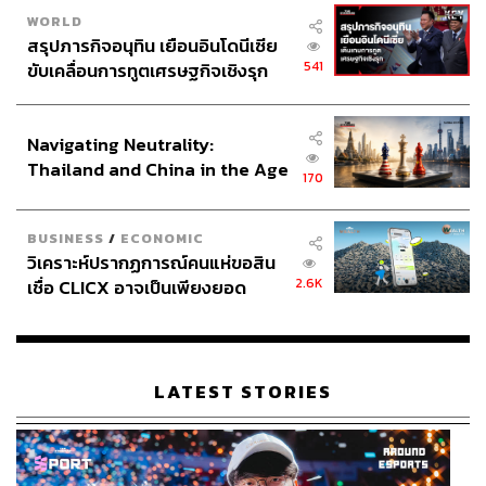
WORLD
สรุปภารกิจอนุทิน เยือนอินโดนีเซีย
541
ขับเคลื่อนการทูตเศรษฐกิจเชิงรุก
ประกาศหุ้นส่วนยุทธศาสตร์ไทย –
อินโดนีเซีย
Navigating Neutrality:
Thailand and China in the Age
170
of a New Global Order
BUSINESS
/
ECONOMIC
วิเคราะห์ปรากฏการณ์คนแห่ขอสิน
2.6K
เชื่อ CLICX อาจเป็นเพียงยอด
ภูเขาน้ำแข็ง ของปัญหาหนี้ครัว
เรือนไทยที่ถูกซุกไว้
LATEST STORIES