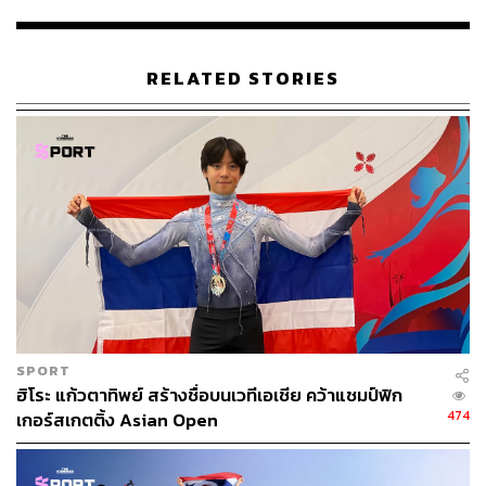
ฟุตบอลทีมชาติไทย และ
บริษัท พรีเมียร์ ลีก (ไทยแลนด์) จำกัด
(PLT) เป็นระยะเวลา 4 ปี มูลค่าราว 3,240 ล้านบาทอีกด้วย
(สิ้นสุด 2563)
RELATED STORIES
แน่นอนว่าการที่ทีมชาติไทยได้ไอดอลกรุ๊ป BNK48 มาช่วย
โปรโมตและเชียร์ถึงข้างขอบสนามในช่วงเดือนกุมภาพันธ์ที่
ผ่านมา ก็ถือเป็นจุดเริ่มต้นการสานความสัมพันธ์ที่ดีระหว่าง
แพลน บี และบีเอ็นเค48 ออฟฟิศ จนนำไปสู่การประกาศเข้า
ลงทุนหุ้นบริษัท 35% ในครั้งนี้
อ้างอิง:
www.set.or.th/set/newsdetails.do?newsId=15270325
598511&language=th&country=TH
investor-th.planbmedia.co.th/company_history.html
SPORT
www.goal.com/th/news/4280/ฟุตบอลไทย/2016/04/22/
ฮิโระ แก้วตาทิพย์ สร้างชื่อบนเวทีเอเชีย คว้าแชมป์ฟิก
22672112/มหาศาลPlan-Bทุ่ม-3240-ล้านคว้าสิทธิประ
474
เกอร์สเกตติ้ง Asian Open
โยชน์สบอลPLT-4-ปี