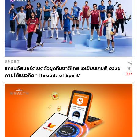
TAGS:
นักกีฬาทีมชาติไทย
MRT
BNK48
บริษัท บีเอ็นเค48 ออฟฟิศ จำกัด
PLAN B
บริษัท แพลน บี มีเดีย จำกัด (มหาชน)
SPORT
แกรนด์สปอร์ตเปิดตัวชุดทีมชาติไทย เอเชียนเกมส์ 2026
154
337
ภายใต้แนวคิด “Threads of Spirit”
ABOUT THE AUTHOR
ปณชัย อารีเพิ่มพร
นักการตลาดผู้ฝักใฝ่ในแวดวงนวัตกรรมและ
เทคโนโลยี แต่บางทีก็เผลอมีใจให้วัฒนธรรม
POP อยู่ร่ำไป ใช้เวลาว่างไปกับการเสพศิลป์
และเฝ้ามองปรากฏการณ์ทางสังคม