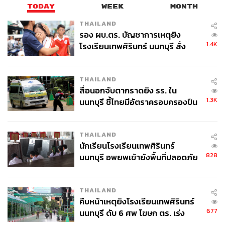
TODAY
WEEK
MONTH
THAILAND
รอง ผบ.ตร. บัญชาการเหตุยิง
1.4K
โรงเรียนเทพศิรินทร์ นนทบุรี สั่ง
ค้นหา 2 รอบยืนยันไร้คนติดค้าง พบ
ศพปู่-ย่าที่บ้านพักผู้ก่อเหตุ
THAILAND
สื่อนอกจับตากราดยิง รร. ใน
1.3K
นนทบุรี ชี้ไทยมีอัตราครอบครองปืน
สูงในระดับต้นของภูมิภาค
THAILAND
นักเรียนโรงเรียนเทพศิรินทร์
828
นนทบุรี อพยพเข้ายังพื้นที่ปลอดภัย
ชั่วคราว หลังเหตุใช้อาวุธปืนภายใน
โรงเรียนคลี่คลาย
THAILAND
คืบหน้าเหตุยิงโรงเรียนเทพศิรินทร์
677
นนทบุรี ดับ 6 ศพ โฆษก ตร. เร่ง
สอบปมขโมยปืนปู่ก่อเหตุ