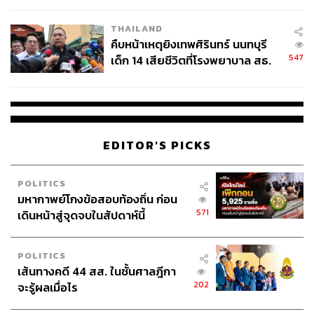
THAILAND
คืบหน้าเหตุยิงเทพศิรินทร์ นนทบุรี
547
เด็ก 14 เสียชีวิตที่โรงพยาบาล สธ.
ยืนยันครูเสียชีวิต 5 ราย เจ็บ 22
ราย
EDITOR'S PICKS
POLITICS
มหากาพย์โกงข้อสอบท้องถิ่น ก่อน
571
เดินหน้าสู่จุดจบในสัปดาห์นี้
POLITICS
เส้นทางคดี 44 สส. ในชั้นศาลฎีกา
202
จะรู้ผลเมื่อไร