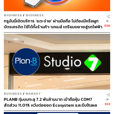
BUSINESS
/
BUSINESS
ทรูมันนี่เปิดบริการ ‘แตะจ่าย’ ผ่านมือถือ ไม่ต้องมีหรือผูก
658
บัตรเครดิต ใช้ได้ทั้งร้านค้า-รถเมล์ เตรียมขยายสู่รถไฟฟ้า
ใต้ดิน MRT ปลายปีนี้
BUSINESS
/
MARKET
PLANB ทุ่มงบทะลุ 7.2 พันล้านบาท เข้าถือหุ้น COM7
303
สัดส่วน 11.01% หวังต่อยอด Ecosystem และรับปันผล
ระยะยาว