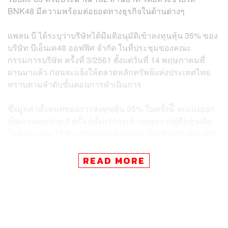
BNK48 มีความพร้อมต่อยอดทางธุรกิจในด้านต่างๆ
แพลน บี ได้ระบุว่าบริษัทได้มีมติอนุมัติเข้าลงทุนหุ้น 35% ของ
บริษัท บีเอ็นเค48 ออฟฟิศ จำกัด ในที่ประชุมของคณะ
กรรมการบริษัท คร้ังที่ 3/2561 ตั้งแต่วันที่ 14 พฤษภาคมที่
ผ่านมาแล้ว ก่อนจะแจ้งให้ตลาดหลักทรัพย์แห่งประเทศไทย
ทราบตามลำดับขั้นตอนการดำเนินการ
ซึ่งมูลค่าทั้งหมดของการลงทุนหุ้น 35% ในครั้งน้ี จะแบ่งออก
เป็นการแบ่งจ่าย 2 ครั้ง ครั้งแรกจะเข้าลงทุนจากผู้ถือหุ้นเดิม
ในอัตราส่วน 17.5% (350,000 หุ้น) มูลค่าไม่เกิน 82,250,000
บาท
READ MORE
ส่วนอีกครั้งจะซื้อหุ้นจำนวน 538,500 หุ้นหลังเพิ่มทุน คิดเป็น
อัตราส่วน 17.5% มูลค่าไม่เกิน 100,000,000 ล้านบาท ซึ่งจะ
ทำให้มูลค่าของดีลในครั้งนี้น่าจะพุ่งไปอยู่ที่ราว 182.25 ล้าน
บาทเลยทีเดียว โดยทั้งหมดเป็นงบประมาณจากกระแสเงินสด
การดำเนินงานของบริษัท