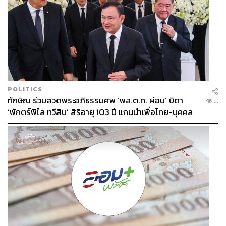
POLITICS
ทักษิณ ร่วมสวดพระอภิธรรมศพ ‘พล.ต.ท. ผ่อน’ บิดา
...
‘พักตร์พิไล ทวีสิน’ สิริอายุ 103 ปี แกนนำเพื่อไทย-บุคคล
TAGS:
อุบลราชธานี
การเมืองไทย
ทิม-พิธา ลิ้มเจริญรัตน์
องค์การบริหารส่วนจังหวัด (อบจ.)
การเมืองท้องถิ่น
หลากวงการร่วมอาลัย
เลือกตั้งนายก อบจ.
พรรคประชาชน
สิทธิพล เลาหะวนิช