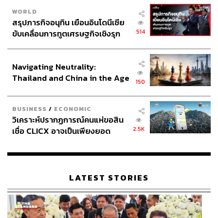
WORLD
สรุปภารกิจอนุทิน เยือนอินโดนีเซีย
514
ขับเคลื่อนการทูตเศรษฐกิจเชิงรุก
ประกาศหุ้นส่วนยุทธศาสตร์ไทย –
อินโดนีเซีย
Navigating Neutrality:
Thailand and China in the Age
150
of a New Global Order
BUSINESS
/
ECONOMIC
วิเคราะห์ปรากฏการณ์คนแห่ขอสิน
2.5K
เชื่อ CLICX อาจเป็นเพียงยอด
ภูเขาน้ำแข็ง ของปัญหาหนี้ครัว
เรือนไทยที่ถูกซุกไว้
LATEST STORIES