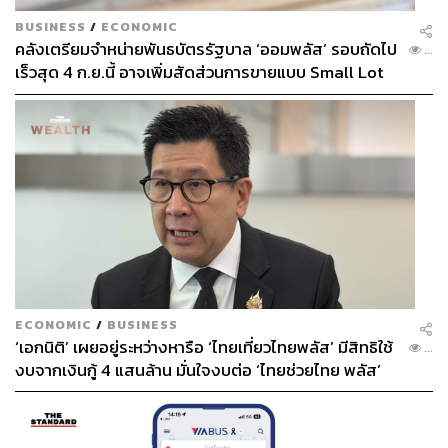
210
BUSINESS
/
ECONOMIC
คลังเตรียมจำหน่ายพันธบัตรรัฐบาล ‘ออมพลัส’ รอบถัดไป
...
เร็วสุด 4 ก.ย.นี้ อาจเพิ่มสัดส่วนการขายแบบ Small Lot
ABOUT THE AUTHOR
First มากขึ้น
THE STANDARD TEAM
กองบรรณาธิการ THE STANDARD
ECONOMIC
/
BUSINESS
‘เอกนิติ’ เผยอยู่ระหว่างหารือ ‘ไทยเที่ยวไทยพลัส’ มีสิทธิใช้
...
งบจากเงินกู้ 4 แสนล้าน มั่นใจงบต่อ ‘ไทยช่วยไทย พลัส’
เฟส 2 มีเพียงพอ