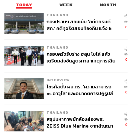
TODAY
WEEK
MONTH
THAILAND
กองปราบฯ สอบเข้ม ‘อดีตอธิบดี
0
สถ.’ คดีทุจริตสอบท้องถิ่น แจ้ง 6
ข้อหาหนัก จ่อชง ป.ป.ช. 12 ส.ค. นี้
THAILAND
ครอบครัวรับร่าง ฮลุน โซโล่ แล้ว
0
เตรียมส่งชันสูตรหาสาเหตุการเสีย
ชีวิต
INTERVIEW
ไขรหัสตั้ง ผบ.ตร. ‘ความสามารถ
0
vs อาวุโส’ และอนาคตการปฏิรูปสี
กากี กับ พล.ต.อ. เอก อังสนานนท์
THAILAND
สรุปมหากาพย์กล้องส่องพระ
0
ZEISS Blue Marine จากสัญญา