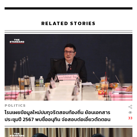
ด้าน พิธา ลิ้มเจริญรัตน์ ที่ปรึกษาประธานคณะก้าวหน้า
กล่าวว่า หลายคนบอกว่าตอนนี้เบอร์ 2 ยังเป็นมวยรอง แต่ที่
สำโรงไม่สำรองแน่นอน เพราะคะแนนมาเป็นที่ 1 ตั้งแต่
RELATED STORIES
อนาคตใหม่ ก้าวไกล มาถึงพรรคประชาชน พวกเราคะแนน
เพิ่มขึ้นเรื่อยๆ สาเหตุที่ตนมาปราศรัยที่อำเภอสำโรงและ
อำเภอวารินชำราบเป็นแห่งแรก เพราะนี่คือฐานที่มั่นของ
พรรคประชาชน
แม้ยังไม่มี สส. เขต แต่เราพัฒนาขึ้นเรื่อยๆ ภายใน 5 ปีที่ผ่าน
มา ตอนเป็นอนาคตใหม่ พรรคได้คะแนนที่อุบลราชธานี
ประมาณ 110,000 คะแนน ต่อมาเลือกตั้ง อบจ. ปี 2563 ได้
มากกว่า 100,000 คะแนน ตอนเป็นก้าวไกล คะแนน สส. เขต
เพิ่มเป็น 180,000 คะแนน ส่วนบัญชีรายชื่อ 320,000 คะแนน
POLITICS
การเลือกตั้งนายก อบจ. เป็นการเลือกตั้งที่มีความสำคัญมาก
โรมเผยข้อมูลใหม่ปมทุจริตสอบท้องถิ่น ย้อนเอกสาร
นายก อบจ. ได้บริหารงบประมาณมหาศาล ทั่วประเทศมีงบ
33
ประชุมปี 2567 พบชื่ออนุทิน จ่อสอบต่อเอี่ยวตัดตอน
ประมาณรวม 66,000 ล้านบาท ดังนั้นถ้าพี่น้องหวงแหนเงิน
ม.บูรพา หรือไม่
ภาษีของตัวเอง ต้องไปใช้สิทธิกันเยอะๆ