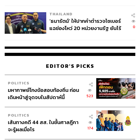
ผลิต 8.3 ล้าน สู่ข้อพิพาท ‘มา
เวลล์ฯ’ ฟ้อง ‘โทน บางแค’ ผิดนัด
THAILAND
จ่ายหนี้-แอบระบุแบรนด์
‘ธนารัตน์’ ให้ปากคำตำรวจไซเบอร์
0
แฉช่องโหว่ 20 หน่วยงานรัฐ ยันไร้
นัยทางการเมือง
EDITOR'S PICKS
POLITICS
มหากาพย์โกงข้อสอบท้องถิ่น ก่อน
523
เดินหน้าสู่จุดจบในสัปดาห์นี้
POLITICS
เส้นทางคดี 44 สส. ในชั้นศาลฎีกา
174
จะรู้ผลเมื่อไร