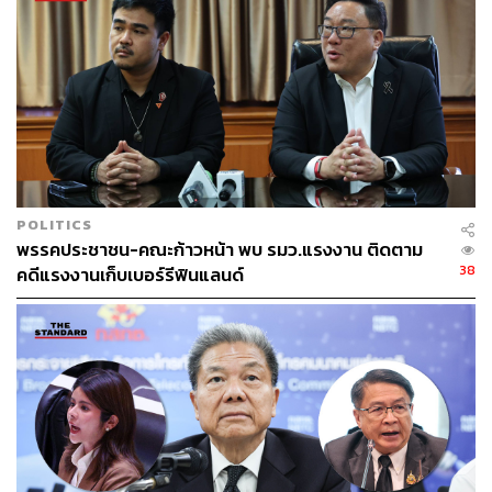
โดยนโยบายของสิทธิพลที่ตนชอบที่สุดคือ 1,000 กิโลถนน
ปลอดภัย ซ่อมถนน 1,000 กิโลเมตรในสังกัด อบจ. ให้เร็วที่สุด
เพราะจากข้อมูลจังหวัดที่มีปัญหาถนนสายหลักในหมู่บ้านใช้
ไม่ได้เกิน 50% อยู่ที่อุบลราชธานี รวมถึงนโยบายอุบลเพลิน
ทั้งปี มีมุมเที่ยวใหม่ มีมหกรรมซอยจุ๊โลก เพราะอุบลราชธานี
มีรายได้จากการท่องเที่ยวกว่า 7,000 ล้านบาท นี่คือการ
ทำงานด้วยข้อมูล ตอนนี้สิทธิพลอาจเป็นคนที่ถูกมองข้าม แต่
เขามีวิสัยทัศน์ มีความอดทน และหาจังหวะกลยุทธ์ที่เหมาะ
POLITICS
สม มีความขยัน 22 ธันวาคมนี้ มีโอกาสเบียดแซงเบอร์อื่นได้
พรรคประชาชน-คณะก้าวหน้า พบ รมว.แรงงาน ติดตาม
38
คดีแรงงานเก็บเบอร์รีฟินแลนด์
พิธาทิ้งท้ายว่า ถ้าชอบอย่าลืมช่วยกันบอกลูกหลาน เพื่อนข้าง
บ้าน ว่าหมายเลข 2 มีนโยบายดี เกาถูกที่คัน แก้ปัญหาให้พี่
น้องชาวอุบลได้ 22 ธันวาคมนี้ พี่น้องต้องตัดสินใจจะเอาขั้ว
ใหญ่หรือขั้วใหม่แบบพรรคประชาชน เชื่อว่าอะไรก็เกิดขึ้นได้
ถ้าพวกเราร่วมมือกัน ถ้าประชาชนบัญชามาว่าจะเอาเบอร์ 2
สิทธิพลจากพรรคประชาชนจะได้เป็นนายก
อบจ.อุบลราชธานี