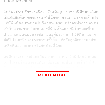
ร่วมปราศรัยคึกคัก
สิทธิพลปราศรัยช่วงหนึ่งว่า จังหวัดอุบลราชธานีมีขนาดใหญ่
เป็นอันดับต้นๆ ของประเทศ พี่น้องทำสวนทำนาหลายล้านไร่
แต่มีพื้นที่ชลประทานไม่ถึง 10% ครอบครัวตนทำการเกษตร
เข้าใจความยากลำบากของพี่น้องเป็นอย่างดี ในขณะที่งบ
ประมาณ อบจ.อุบลราชธานี อยู่ที่ประมาณ 1,697 ล้านบาท
ต่อปี เป็นภาษีของประชาชนทั้งสิ้น แต่กลับถูกจัดสรรมาช่วย
เหลือพี่น้องเกษตรกรในสัดส่วนที่น้อย
ตนมีประสบการณ์เคยเป็นรองนายก อบจ. ถ้าพี่น้องเลือกตน
เข้าไปจะพร้อมทำงานทันที ที่ผ่านมาลงพื้นที่มาแล้ว 1 ปี รับ
ฟังปัญหาจากทุกอำเภอ ตกผลึกเป็นนโยบาย 5 ด้าน
READ MORE
สุขภาพดี เช่น รพ.สต. ก้าวหน้า มีความพร้อมด้วยหมอ
และพยาบาลประจำทุก รพ.สต. ในสังกัด
ปากท้องดี เช่น อุบลเพลินทั้งปี มีมุมเที่ยวใหม่, 1 ตำบล 1
โดรนการเกษตร