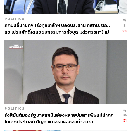
POLITICS
ภคมนจี้นายกฯ เร่งทูลเกล้าฯ ปลดประธาน กสทช. ขณะ
94
สว.เปรมศักดิ์เสนอยุบกรรมการทั้งชุด แล้วสรรหาใหม่
POLITICS
รังสิมันต์มองรัฐบาลถกมินอ่องหล่ายปมสารพิษแม่น้ำกก
51
ไม่เกิดประโยชน์ ปัญหาแท้จริงคือกองกำลังว้า