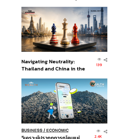
เศรษฐกิจเชิงรุก ประกาศหุ้น
ส่วนยุทธศาสตร์ไทย –
อินโดนีเซีย
Navigating Neutrality:
139
Thailand and China in the
Age of a New Global
Order
BUSINESS
/
ECONOMIC
2.4K
วิเคราะห์ปรากฏการณ์คนแห่