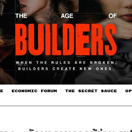
E
ECONOMIC FORUM
THE SECRET SAUCE​
OP