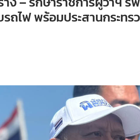
าง – รักษาราชการผู้ว่าฯ รฟท. 
บรถไฟ พร้อมประสานกระทรวง