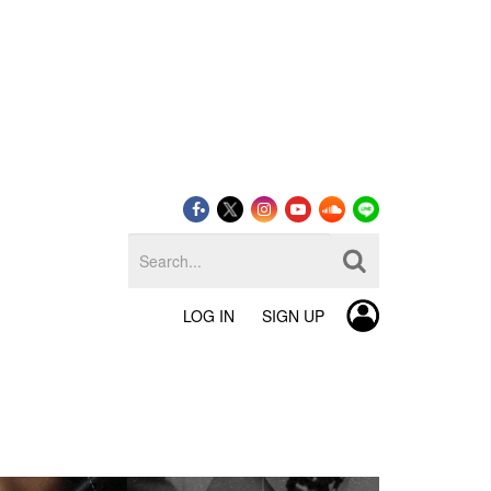
LOG IN
SIGN UP