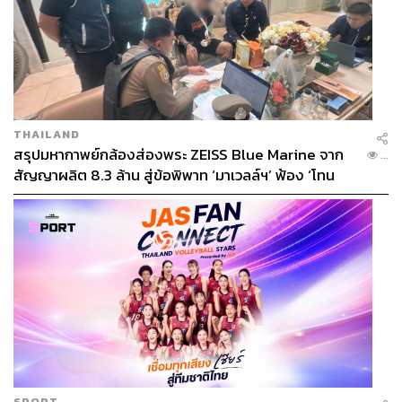
THAILAND
สรุปมหากาพย์กล้องส่องพระ ZEISS Blue Marine จาก
...
สัญญาผลิต 8.3 ล้าน สู่ข้อพิพาท ‘มาเวลล์ฯ’ ฟ้อง ‘โทน
บางแค’ ผิดนัดจ่ายหนี้-แอบระบุแบรนด์
SPORT