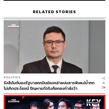
บุคคลสำคัญที่เข้ามาให้ข้อมูลเพิ่มเติมเกี่ยวกับระบบการจ่าย
ส่วยที่กว้างขวางขึ้น โดยสายลับถูกระบุว่าเป็นทีมแม่บ้านของ
RELATED STORIES
ตำรวจ ที่รู้ว่ามีการจ่ายส่วยให้กับบุคคลใด ที่ห้องไหน และ
ใครเป็นคนเก็บเงิน ทีมงานที่สายลับสังกัดนี้ถูกระบุว่าเป็นทีมที่
เก็บเงินส่วยมากที่สุด ไม่ต่ำกว่า 8-9 ล้านบาทต่อเดือน และมี
ส่วนเกี่ยวข้องในคดีส่วย 18 ธุรกิจ นอกเหนือจากคดีเว็บพนัน
TAGS:
สายลับ
รับส่วย
ตำรวจไซเบอร์
บัญชีม้า
BNK Master
พิมพ์วิไล
รังสิมันต์ โรม
ษิทรา เบี้ยบังเกิด
POLITICS
รังสิมันต์มองรัฐบาลถกมินอ่องหล่ายปมสารพิษแม่น้ำกก
24
ไม่เกิดประโยชน์ ปัญหาแท้จริงคือกองกำลังว้า
2.5K