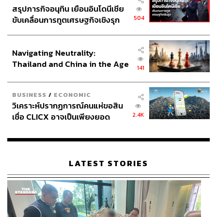
สรุปภารกิจอนุทิน เยือนอินโดนีเซีย
504
ขับเคลื่อนการทูตเศรษฐกิจเชิงรุก
ประกาศหุ้นส่วนยุทธศาสตร์ไทย –
อินโดนีเซีย
Navigating Neutrality:
Thailand and China in the Age
141
of a New Global Order
BUSINESS
/
ECONOMIC
วิเคราะห์ปรากฏการณ์คนแห่ขอสิน
2.4K
เชื่อ CLICX อาจเป็นเพียงยอด
ภูเขาน้ำแข็ง ของปัญหาหนี้ครัว
เรือนไทยที่ถูกซุกไว้
LATEST STORIES