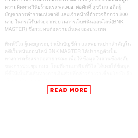
ความผิดทางวินัยร้ายแรง พล.ต.อ. ต่อศักดิ์ สุขวิมล อดีตผู้
บัญชาการตำรวจแห่งชาติ และเจ้าหน้าที่ตำรวจอีกกว่า 200
นาย ในกรณีรับส่วยจากขบวนการเว็บพนันออนไลน์(BNK
MASTER) ซึ่งกระทบต่อความมั่นคงของประเทศ
พิมพ์วิไล ผู้เคยถูกระบุว่าเป็นบัญชีม้า และพยานปากสำคัญใน
คดีเว็บพนันออนไลน์ BNK MASTER ได้ปรากฎตัวเป็น
ทางการครั้งแรกต่อสาธารณะ เพื่อให้ข้อมูลในส่วนข้อสงสัย
ของการประชุม กมธ. โดยที่ผ่านมาพิมพ์วิไล ได้เคยให้ข้อมูล
ที่ชี้ให้เห็นถึงเส้นทางการเงินส่วยที่กล่าวอ้างว่าเชื่อมโยงไปถึง
เจ้าหน้าที่ตำรวจระดับสูงและหน่วยงานต่างๆ
READ MORE
ษิทรา เบี้ยบังเกิด หรือทนายตั้ม เคยระบุว่า พิมพ์วิไล คือ
ต้นทางของเงินส่วยจากเว็บพนันวีนัสและบีเอ็นเค มาสเตอร์
ซึ่งได้ทำการโอนเงินจ่าย ค่าสินบน เกือบ 10 เส้นทาง โดยมี
รายงานว่าเส้นทางการเงินเหล่านี้มีความเชื่อมโยงถึง
พล.ต.อ.ต่อศักดิ์ สุขวิมล อดีตผู้บัญชาการตำรวจแห่งชาติ และ
ภริยา