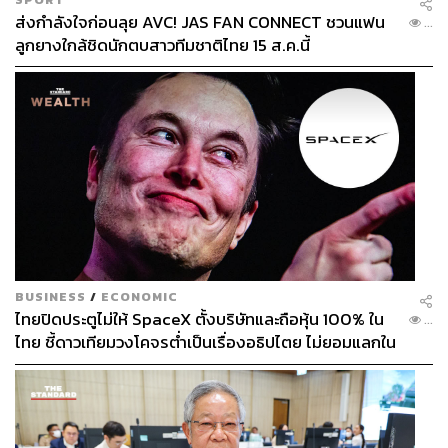
ส่งกำลังใจก่อนลุย AVC! JAS FAN CONNECT ชวนแฟน
...
ลูกยางใกล้ชิดนักตบสาวทีมชาติไทย 15 ส.ค.นี้
BUSINESS
/
ECONOMIC
ไทยปิดประตูไม่ให้ SpaceX ตั้งบริษัทและถือหุ้น 100% ใน
...
ไทย ชี้ดาวเทียมวงโคจรต่ำเป็นเรื่องอธิปไตย ไม่ยอมแลกใน
โต๊ะเจรจาการค้า