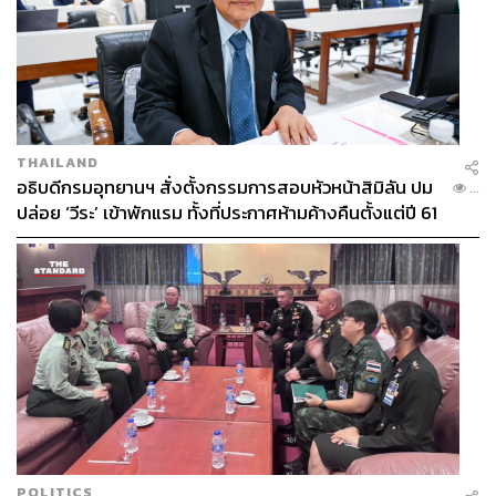
THAILAND
อธิบดีกรมอุทยานฯ สั่งตั้งกรรมการสอบหัวหน้าสิมิลัน ปม
...
ปล่อย ‘วีระ’ เข้าพักแรม ทั้งที่ประกาศห้ามค้างคืนตั้งแต่ปี 61
POLITICS