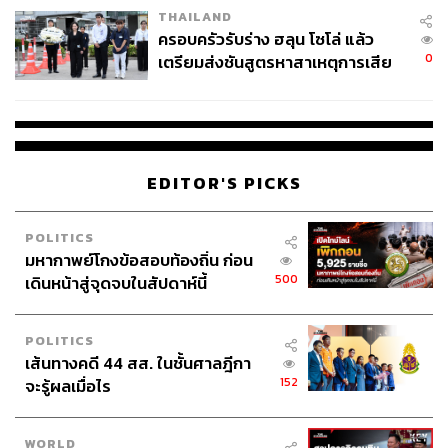
THAILAND
ครอบครัวรับร่าง ฮลุน โซโล่ แล้ว
0
เตรียมส่งชันสูตรหาสาเหตุการเสีย
ชีวิต
EDITOR'S PICKS
POLITICS
มหากาพย์โกงข้อสอบท้องถิ่น ก่อน
500
เดินหน้าสู่จุดจบในสัปดาห์นี้
POLITICS
เส้นทางคดี 44 สส. ในชั้นศาลฎีกา
152
จะรู้ผลเมื่อไร
WORLD