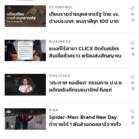
ECONOMIC
เทียบรายจ่ายบุคลากรรัฐ ไทย vs.
0
ต่างประเทศ: พบภาษีทุก 100 บาท
ของคนไทยใช้ไปกับข้าราชการเฉียด
40 บาท
BUSINESS
แบงก์ไร้สาขา CLICX ปิดรับสมัคร
0
สินเชื่อชั่วคราว พร้อมส่งสัญญาณ
เตือนกลุ่มกู้เงินผิดวัตถุประสงค์-ให้
ข้อมูลเท็จ เตรียมดำเนินคดีเด็ดขาด
POLITICS
‘ประภาศ คงเอียด’ กรรมการ ป.ป.ช.
0
อดีตอธิบดีกรมธนารักษ์ ถึงแก่
อนิจกรรม
POP
Spider-Man: Brand New Day
0
ทำรายได้ 1 พันล้านดอลลาร์จากทั่ว
โลกภายใน 6 วัน