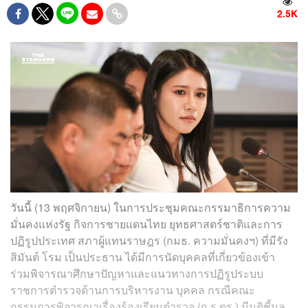
2.5K
วันนี้ (13 พฤศจิกายน) ในการประชุมคณะกรรมาธิการความ
มั่นคงแห่งรัฐ กิจการชายแดนไทย ยุทธศาสตร์ชาติและการ
ปฏิรูปประเทศ สภาผู้แทนราษฎร (กมธ. ความมั่นคงฯ) ที่มีรัง
สิมันต์ โรม เป็นประธาน ได้มีการนัดบุคคลที่เกี่ยวข้องเข้า
ร่วมพิจารณาศึกษาปัญหาและแนวทางการปฏิรูประบบ
ราชการตำรวจด้านการบริหารงาน บุคคล กรณีคณะ
กรรมการพิจารณาเรื่องร้องเรียนตำรวจ (ก.ร.ตร.) มีมติชี้มูล