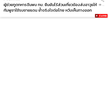
ผู้ช่วยทูตทหารจีนพบ ทบ. ยืนยันไร้ส่วนเกี่ยวข้องส่งอาวุธให้
...
กัมพูชาใช้รบชายแดน ย้ำจริงใจต่อไทย หวังเห็นทางออก
สันติวิธี
News
Wealth
Pop
Podcast
Video
Now
Opinion
Careers
Events
Privacy
About
Contact
Policy
FOR
ADVERTISING
MEMBERSHIP