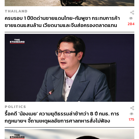
THAILAND
ครบรอบ 1 ปีปิดด่านชายแดนไทย-กัมพูชา กระทบการค้า
284
ชายแดนแสนล้าน เวียดนามและจีนส่อครองตลาดแทน
สินค้าไทย
POLITICS
รื้อคดี ‘น้องเมย’ ความยุติธรรมล่าช้ากว่า 8 ปี กมธ. การ
175
กฎหมายฯ จี้ถามเหตุผลอัยการศาลทหารสั่งไม่ฟ้อง