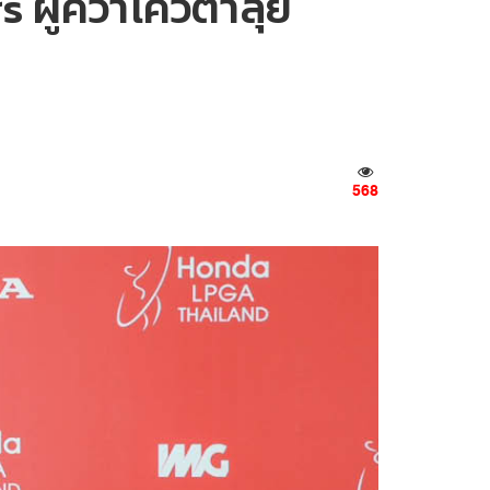
s ผู้คว้าโควตาลุย
568