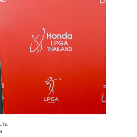
ันใน
ส