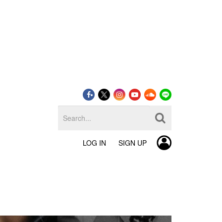
LOG IN
SIGN UP