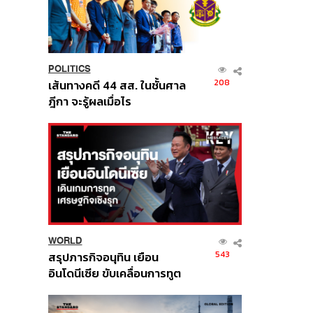
POLITICS
208
เส้นทางคดี 44 สส. ในชั้นศาล
ฎีกา จะรู้ผลเมื่อไร
WORLD
543
สรุปภารกิจอนุทิน เยือน
อินโดนีเซีย ขับเคลื่อนการทูต
เศรษฐกิจเชิงรุก ประกาศหุ้น
ส่วนยุทธศาสตร์ไทย –