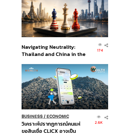
อินโดนีเซีย
Navigating Neutrality:
174
Thailand and China in the
Age of a New Global
Order
BUSINESS
/
ECONOMIC
2.6K
วิเคราะห์ปรากฏการณ์คนแห่
ขอสินเชื่อ CLICX อาจเป็น
เพียงยอดภูเขาน้ำแข็ง ของ