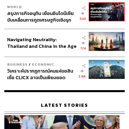
WORLD
สรุปภารกิจอนุทิน เยือนอินโดนีเซีย
543
ขับเคลื่อนการทูตเศรษฐกิจเชิงรุก
ประกาศหุ้นส่วนยุทธศาสตร์ไทย –
อินโดนีเซีย
Navigating Neutrality:
Thailand and China in the Age
174
of a New Global Order
BUSINESS
/
ECONOMIC
วิเคราะห์ปรากฏการณ์คนแห่ขอสิน
2.6K
เชื่อ CLICX อาจเป็นเพียงยอด
ภูเขาน้ำแข็ง ของปัญหาหนี้ครัว
เรือนไทยที่ถูกซุกไว้
LATEST STORIES