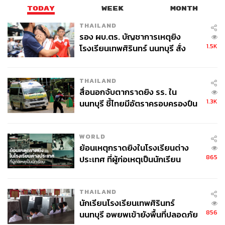
TODAY
WEEK
MONTH
THAILAND
รอง ผบ.ตร. บัญชาการเหตุยิง
1.5K
โรงเรียนเทพศิรินทร์ นนทบุรี สั่ง
ค้นหา 2 รอบยืนยันไร้คนติดค้าง พบ
ศพปู่-ย่าที่บ้านพักผู้ก่อเหตุ
THAILAND
สื่อนอกจับตากราดยิง รร. ใน
1.3K
นนทบุรี ชี้ไทยมีอัตราครอบครองปืน
สูงในระดับต้นของภูมิภาค
WORLD
ย้อนเหตุกราดยิงในโรงเรียนต่าง
865
ประเทศ ที่ผู้ก่อเหตุเป็นนักเรียน
THAILAND
นักเรียนโรงเรียนเทพศิรินทร์
856
นนทบุรี อพยพเข้ายังพื้นที่ปลอดภัย