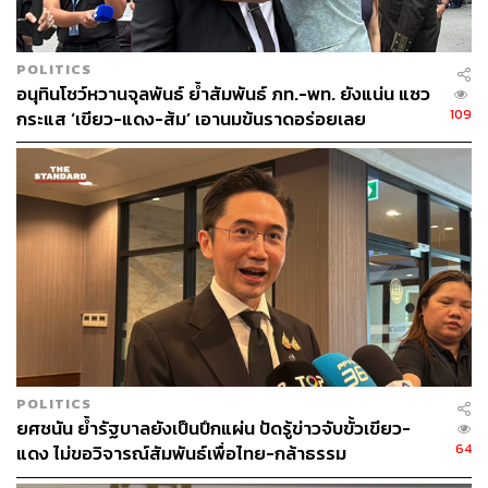
POLITICS
อนุทินโชว์หวานจุลพันธ์ ย้ำสัมพันธ์ ภท.-พท. ยังแน่น แซว
109
กระแส ‘เขียว-แดง-ส้ม’ เอานมข้นราดอร่อยเลย
POLITICS
ยศชนัน ย้ำรัฐบาลยังเป็นปึกแผ่น ปัดรู้ข่าวจับขั้วเขียว-
64
แดง ไม่ขอวิจารณ์สัมพันธ์เพื่อไทย-กล้าธรรม