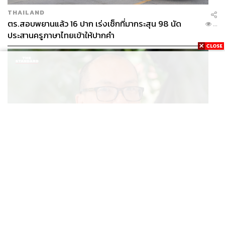
THAILAND
ตร.สอบพยานแล้ว 16 ปาก เร่งเช็กที่มากระสุน 98 นัด
...
ประสานครูภาษาไทยเข้าให้ปากคำ
POLITICS
สส. ปชน. จี้รัฐบาลทบทวนนโยบายเมียนมา ต้อนรับ ‘มินอ่
...
องหล่าย’ ได้แค่สัญญาว่างเปล่า