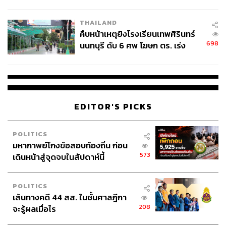
ชั่วคราว หลังเหตุใช้อาวุธปืนภายใน
โรงเรียนคลี่คลาย
THAILAND
คืบหน้าเหตุยิงโรงเรียนเทพศิรินทร์
698
นนทบุรี ดับ 6 ศพ โฆษก ตร. เร่ง
สอบปมขโมยปืนปู่ก่อเหตุ
EDITOR'S PICKS
POLITICS
มหากาพย์โกงข้อสอบท้องถิ่น ก่อน
573
เดินหน้าสู่จุดจบในสัปดาห์นี้
POLITICS
เส้นทางคดี 44 สส. ในชั้นศาลฎีกา
208
จะรู้ผลเมื่อไร