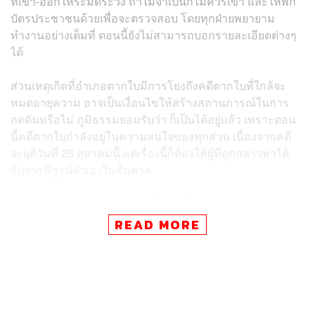
ที่เข้า-ออกให้ระมัดระวัง ถ้าไม่จำเป็นก็ไม่ควรเข้า และให้พก
บัตรประชาชนด้วยเพื่อจะตรวจสอบ โดยทุกฝ่ายพยายาม
ทำงานอย่างเต็มที่ ตอนนี้ยังไม่สามารถบอกรายละเอียดต่างๆ
ได้
ส่วนเหตุเกิดที่อำเภอตากใบมีการโยงถึงคดีตากใบที่ใกล้จะ
หมดอายุความ อาจเป็นเงื่อนไขให้สร้างสถานการณ์ในการ
กดดันหรือไม่ ภูมิธรรมยอมรับว่า ก็เป็นได้อยู่แล้ว เพราะตอน
นี้คดีตากใบกำลังอยู่ในความสนใจของทุกส่วน เนื่องจากคดี
จะยุติวันที่ 25 ตุลาคมนี้ แต่เรื่องนี้ก็ต้องให้ผู้ที่ถูกกล่าวหาได้
รับการพิสูจน์ตัวเองในชั้นศาล
ภูมิธรรมกล่าวด้วยว่า “ส่วนตัวก็อยากให้ทุกอย่างจบในศาล
เพื่อให้สิ้นสุด ก็ไม่ทราบว่าแต่ละคนมีเหตุผลอะไร เจ็บป่วย
READ MORE
หรืออะไรก็ตาม แต่คิดว่าถ้าเป็นไปได้ก็อยากให้เข้ามา ส่วน
เราก็ไม่อาจไปละเมิดสิทธิส่วนบุคคลได้ว่าเขาอยู่ที่ตรงไหน
แต่ก็พยายามสืบหาเพื่อส่งข่าว ซึ่งตอนนี้ก็ส่งข่าวไปว่าถ้าเป็น
ไปได้ก็มาทำให้มันจบ”