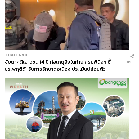
THAILAND
จับตาคดีเยาวชน 14 ปี ก่อเหตุยิงในห้าง กรมพินิจฯ ชี้
...
ประพฤติดี-รับการรักษาต่อเนื่อง ประเมินปล่อยตัว