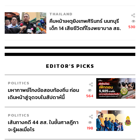
สอบปมขโมยปืนปู่ก่อเหตุ
THAILAND
คืบหน้าเหตุยิงเทพศิรินทร์ นนทบุรี
530
เด็ก 14 เสียชีวิตที่โรงพยาบาล สธ.
ยืนยันครูเสียชีวิต 5 ราย เจ็บ 22
ราย
EDITOR'S PICKS
POLITICS
มหากาพย์โกงข้อสอบท้องถิ่น ก่อน
564
เดินหน้าสู่จุดจบในสัปดาห์นี้
POLITICS
เส้นทางคดี 44 สส. ในชั้นศาลฎีกา
198
จะรู้ผลเมื่อไร