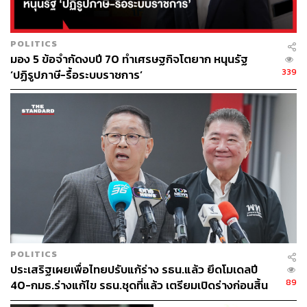
POLITICS
มอง 5 ข้อจำกัดงบปี 70 ทำเศรษฐกิจโตยาก หนุนรัฐ
339
‘ปฏิรูปภาษี-รื้อระบบราชการ’
POLITICS
ประเสริฐเผยเพื่อไทยปรับแก้ร่าง รธน.แล้ว ยึดโมเดลปี
89
40-กมธ.ร่างแก้ไข รธน.ชุดที่แล้ว เตรียมเปิดร่างก่อนสิ้น
มิ.ย. เชื่อได้เสียง สส.พรรคร่วม