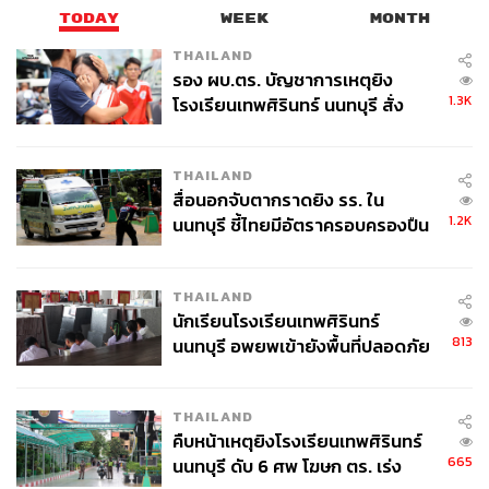
TODAY
WEEK
MONTH
THAILAND
รอง ผบ.ตร. บัญชาการเหตุยิง
1.3K
โรงเรียนเทพศิรินทร์ นนทบุรี สั่ง
ค้นหา 2 รอบยืนยันไร้คนติดค้าง พบ
ศพปู่-ย่าที่บ้านพักผู้ก่อเหตุ
THAILAND
สื่อนอกจับตากราดยิง รร. ใน
1.2K
นนทบุรี ชี้ไทยมีอัตราครอบครองปืน
สูงในระดับต้นของภูมิภาค
THAILAND
นักเรียนโรงเรียนเทพศิรินทร์
813
นนทบุรี อพยพเข้ายังพื้นที่ปลอดภัย
ชั่วคราว หลังเหตุใช้อาวุธปืนภายใน
โรงเรียนคลี่คลาย
THAILAND
คืบหน้าเหตุยิงโรงเรียนเทพศิรินทร์
665
นนทบุรี ดับ 6 ศพ โฆษก ตร. เร่ง