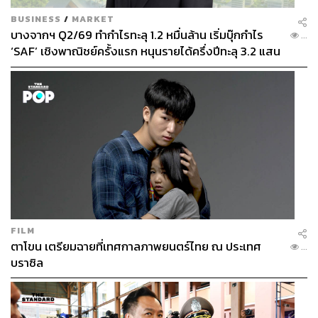
BUSINESS
/
MARKET
บางจากฯ Q2/69 ทำกำไรทะลุ 1.2 หมื่นล้าน เริ่มบุ๊กกำไร
...
‘SAF’ เชิงพาณิชย์ครั้งแรก หนุนรายได้ครึ่งปีทะลุ 3.2 แสน
ล้าน
FILM
ตาโขน เตรียมฉายที่เทศกาลภาพยนตร์ไทย ณ ประเทศ
...
บราซิล