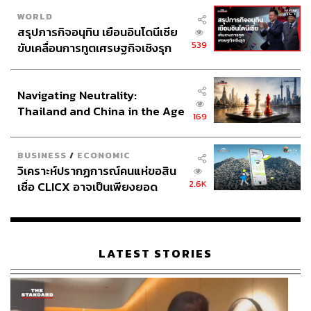
WORLD
สรุปภารกิจอนุทิน เยือนอินโดนีเซีย
539
ขับเคลื่อนการทูตเศรษฐกิจเชิงรุก
ประกาศหุ้นส่วนยุทธศาสตร์ไทย –
อินโดนีเซีย
Navigating Neutrality:
Thailand and China in the Age
169
of a New Global Order
BUSINESS
/
ECONOMIC
วิเคราะห์ปรากฏการณ์คนแห่ขอสิน
2.6K
เชื่อ CLICX อาจเป็นเพียงยอด
ภูเขาน้ำแข็ง ของปัญหาหนี้ครัว
เรือนไทยที่ถูกซุกไว้
LATEST STORIES