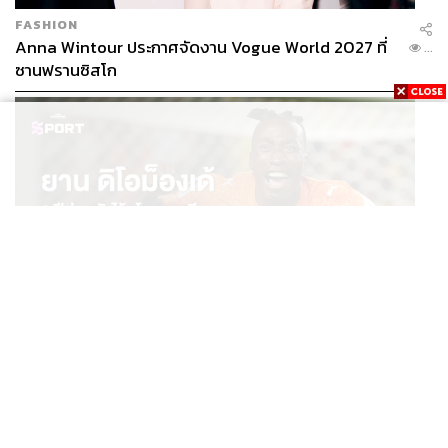
FASHION
Anna Wintour ประกาศจัดงาน Vogue World 2027 ที่
...
ซานฟรานซิสโก
SPORT
ยาน ดิโอม็องเด้ 2 ปีก่อนยังไร้สโมสรอาชีพ สู่นักเตะค่าตัว
...
125 ล้านยูโร กับคำสัญญาถึงน้องสาวผู้ล่วงลับ