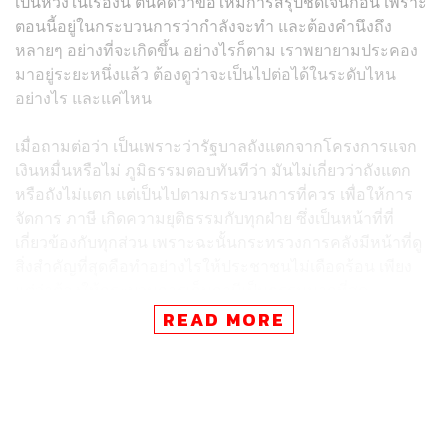
เป็นห่วงในเรื่องนี้ ตนคิดว่าขอให้มีการสรุปชัดเจนก่อน เพราะ
ตอนนี้อยู่ในกระบวนการว่ากำลังจะทำ และต้องคำนึงถึง
หลายๆ อย่างที่จะเกิดขึ้น อย่างไรก็ตาม เราพยายามประคอง
มาอยู่ระยะหนึ่งแล้ว ต้องดูว่าจะเป็นไปต่อได้ในระดับไหน
อย่างไร และแค่ไหน
เมื่อถามต่อว่า เป็นเพราะว่ารัฐบาลถังแตกจากโครงการแจก
เงินหมื่นหรือไม่ ภูมิธรรมตอบทันทีว่า มันไม่เกี่ยวว่าถังแตก
หรือถังไม่แตก แต่เป็นไปตามกระบวนการที่ควร เพื่อให้การ
จัดการ ภาษี เกิดความยุติธรรมกับทุกฝ่าย ซึ่งเป็นหน้าที่ที่
เกี่ยวข้องกับทุกส่วน เพราะฉะนั้นกระทรวงการคลังมีหน้าที่ดู
สิ่งสำคัญที่สุดคือทำอย่างไรให้ประชาชนไม่เดือดร้อน เพียง
แต่ว่าต้องให้กระบวนการเก็บภาษีเป็นธรรมมากที่สุด
READ MORE
ส่วนปัจจัยหลักที่จะทำให้เกิดการปรับขึ้นภาษีจริงๆ นั้น
ภูมิธรรมกล่าวว่า ต้องถามไปที่กระทรวงการคลัง และถาม
พิชัย ชุณหวชิร รองนายกรัฐมนตรี และรัฐมนตรีว่าการ
กระทรวงการคลัง เพราะมีข้อมูลทั้งระบบอยู่แล้ว โดยขณะนี้
ยังไม่ได้ประชุมคณะรัฐมนตรี (ครม.) จึงยังไม่รู้รายละเอียดว่า