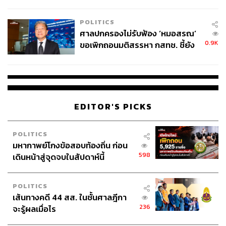
POLITICS
ศาลปกครองไม่รับฟ้อง ‘หมอสรณ’
0.9K
ขอเพิกถอนมติสรรหา กสทช. ชี้ยัง
ไม่ใช่ผู้เดือดร้อนเสียหาย
EDITOR'S PICKS
POLITICS
มหากาพย์โกงข้อสอบท้องถิ่น ก่อน
598
เดินหน้าสู่จุดจบในสัปดาห์นี้
POLITICS
เส้นทางคดี 44 สส. ในชั้นศาลฎีกา
236
จะรู้ผลเมื่อไร