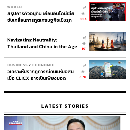
WORLD
สรุปภารกิจอนุทิน เยือนอินโดนีเซีย
554
ขับเคลื่อนการทูตเศรษฐกิจเชิงรุก
ประกาศหุ้นส่วนยุทธศาสตร์ไทย –
อินโดนีเซีย
Navigating Neutrality:
Thailand and China in the Age
191
of a New Global Order
BUSINESS
/
ECONOMIC
วิเคราะห์ปรากฏการณ์คนแห่ขอสิน
2.7K
เชื่อ CLICX อาจเป็นเพียงยอด
ภูเขาน้ำแข็ง ของปัญหาหนี้ครัว
เรือนไทยที่ถูกซุกไว้
LATEST STORIES