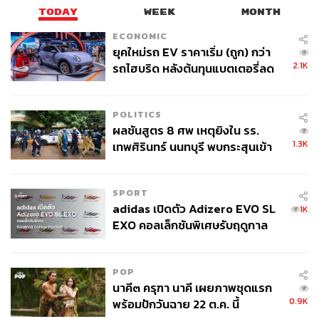
TODAY
WEEK
MONTH
ECONOMIC
ยุคใหม่รถ EV ราคาเริ่ม (ถูก) กว่า
2.1K
รถไฮบริด หลังต้นทุนแบตเตอรี่ลด
ลง - จีนแห่บุกตลาดเกิดใหม่
POLITICS
ผลชันสูตร 8 ศพ เหตุยิงใน รร.
1.3K
เทพศิรินทร์ นนทบุรี พบกระสุนเข้า
จุดสำคัญ ‘ศีรษะ-หน้าอก’ ครูถูกยิง
4 นัด จากระยะไกล
SPORT
adidas เปิดตัว Adizero EVO SL
1K
EXO คอลเล็กชันพิเศษรับฤดูกาล
College Football
POP
นาคี๓ ครุฑา นาคี เผยภาพชุดแรก
0.9K
พร้อมปักวันฉาย 22 ต.ค. นี้