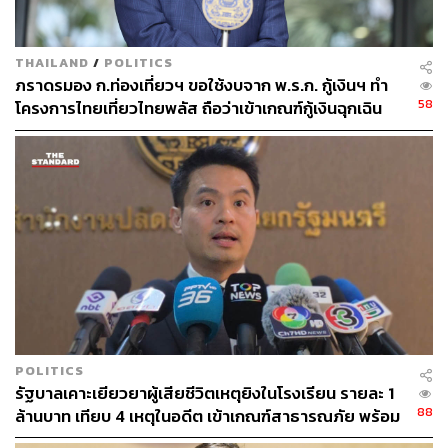
THAILAND
/
POLITICS
ภราดรมอง ก.ท่องเที่ยวฯ ขอใช้งบจาก พ.ร.ก. กู้เงินฯ ทำ
58
โครงการไทยเที่ยวไทยพลัส ถือว่าเข้าเกณฑ์กู้เงินฉุกเฉิน
POLITICS
รัฐบาลเคาะเยียวยาผู้เสียชีวิตเหตุยิงในโรงเรียน รายละ 1
88
ล้านบาท เทียบ 4 เหตุในอดีต เข้าเกณฑ์สาธารณภัย พร้อม
เร่งจ่ายโดยเร็ว