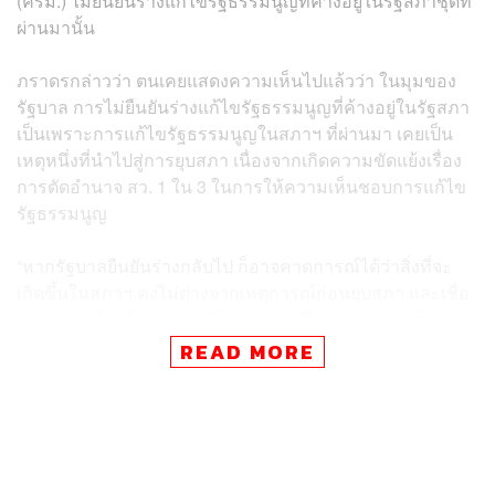
(ครม.) ไม่ยืนยันร่างแก้ไขรัฐธรรมนูญที่ค้างอยู่ในรัฐสภาชุดที่
ผ่านมานั้น
ภราดรกล่าวว่า ตนเคยแสดงความเห็นไปแล้วว่า ในมุมของ
รัฐบาล การไม่ยืนยันร่างแก้ไขรัฐธรรมนูญที่ค้างอยู่ในรัฐสภา
เป็นเพราะการแก้ไขรัฐธรรมนูญในสภาฯ ที่ผ่านมา เคยเป็น
เหตุหนึ่งที่นำไปสู่การยุบสภา เนื่องจากเกิดความขัดแย้งเรื่อง
การตัดอำนาจ สว. 1 ใน 3 ในการให้ความเห็นชอบการแก้ไข
รัฐธรรมนูญ
“หากรัฐบาลยืนยันร่างกลับไป ก็อาจคาดการณ์ได้ว่าสิ่งที่จะ
เกิดขึ้นในสภาฯ คงไม่ต่างจากเหตุการณ์ก่อนยุบสภา และเชื่อ
ว่าวาระ 3 ก็คงไม่สามารถโหวตร่างแก้ไขรัฐธรรมนูญได้ ส่ง
ผลให้เสียเวลา เพราะจะไม่สามารถเสนอญัตติที่มีลักษณะ
READ MORE
เดียวกันได้อีกภายในสมัยประชุมเดียวกัน และอาจทำให้
เจตนารมณ์ของผู้ที่ออกไปทำประชามติเสียไป” ภราดร กล่าว
ภราดร กล่าวว่า เมื่อมีสภาผู้แทนราษฎรชุดใหม่ จึงเป็นเหตุ
อันชอบธรรมที่ สส.และพรรคการเมืองจะเสนอร่างแก้ไข