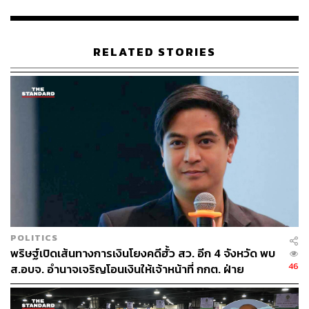
ที่ 8 พฤษภาคม 2569 และวันนี้ช่วงบ่ายคณะกรรมการกลั่น
กรองการใช้จ่ายเงินกู้ภายใต้ พ.ร.ก.ชุดนี้ ได้มีการประชุมไป
แล้ว จึงสามารถเดินหน้าต่อได้ ส่วนขั้นตอนในสภาผู้แทน
RELATED STORIES
ราษฎร จะรอจนกว่าศาลรัฐธรรมนูญจะมีคำวินิจฉัย
TAGS:
รัฐธรรมนูญ
พรรคภูมิใจไทย
ภราดร ปริศนานันทกุล
ประชามติ
151
POLITICS
พริษฐ์เปิดเส้นทางการเงินโยงคดีฮั้ว สว. อีก 4 จังหวัด พบ
46
ส.อบจ. อำนาจเจริญโอนเงินให้เจ้าหน้าที่ กกต. ฝ่าย
ABOUT THE AUTHOR
สืบสวน
THE STANDARD TEAM