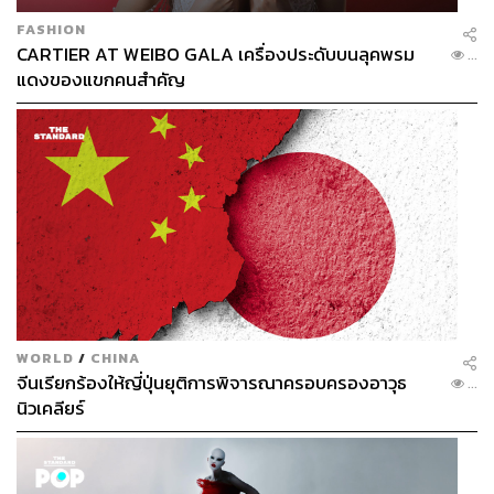
FASHION
CARTIER AT WEIBO GALA เครื่องประดับบนลุคพรม
...
แดงของแขกคนสำคัญ
WORLD
/
CHINA
จีนเรียกร้องให้ญี่ปุ่นยุติการพิจารณาครอบครองอาวุธ
...
นิวเคลียร์