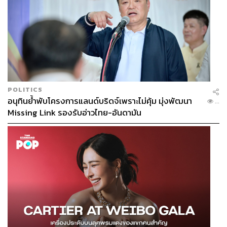
POLITICS
อนุทินย้ำพับโครงการแลนด์บริดจ์เพราะไม่คุ้ม มุ่งพัฒนา
...
Missing Link รองรับอ่าวไทย-อันดามัน