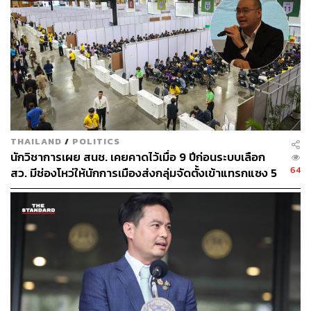
กองบรรณาธิการ THE STANDARD
THAILAND
/
POLITICS
นักวิชาการเผย สนช. เคยคาดไว้เมื่อ 9 ปีก่อนระบบเลือก
64
สว. มีช่องโหว่ให้นักการเมืองส่งกลุ่มจัดตั้งเข้าแทรกแซง 5
พันล้านยึดประเทศได้