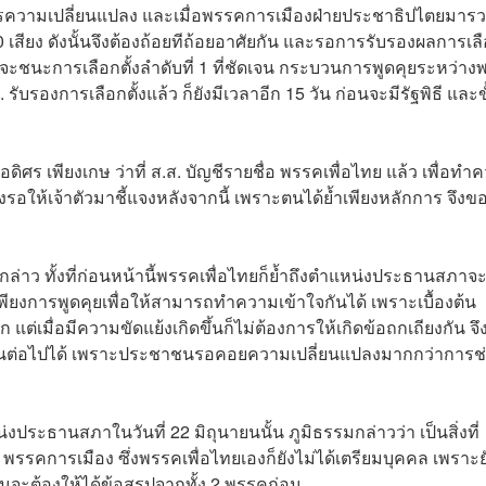
ารความเปลี่ยนแปลง และเมื่อพรรคการเมืองฝ่ายประชาธิปไตยมาร
 เสียง ดังนั้นจึงต้องถ้อยทีถ้อยอาศัยกัน และรอการรับรองผลการเล
ดจะชนะการเลือกตั้งลำดับที่ 1 ที่ชัดเจน กระบวนการพูดคุยระหว่า
รับรองการเลือกตั้งแล้ว ก็ยังมีเวลาอีก 15 วัน ก่อนจะมีรัฐพิธี และข
บ อดิศร เพียงเกษ ว่าที่ ส.ส. บัญชีรายชื่อ พรรคเพื่อไทย แล้ว เพื่อท
องรอให้เจ้าตัวมาชี้แจงหลังจากนี้ เพราะตนได้ย้ำเพียงหลักการ จึงข
ล่าว ทั้งที่ก่อนหน้านี้พรรคเพื่อไทยก็ย้ำถึงตำแหน่งประธานสภาจะ
เพียงการพูดคุยเพื่อให้สามารถทำความเข้าใจกันได้ เพราะเบื้องต้น
ต่เมื่อมีความขัดแย้งเกิดขึ้นก็ไม่ต้องการให้เกิดข้อถกเถียงกัน จึง
ำเนินต่อไปได้ เพราะประชาชนรอคอยความเปลี่ยนแปลงมากกว่าการช
งประธานสภาในวันที่ 22 มิถุนายนนั้น ภูมิธรรมกล่าวว่า เป็นสิ่งที่
 พรรคการเมือง ซึ่งพรรคเพื่อไทยเองก็ยังไม่ได้เตรียมบุคคล เพราะย
นจะต้องให้ได้ข้อสรุปจากทั้ง 2 พรรคก่อน