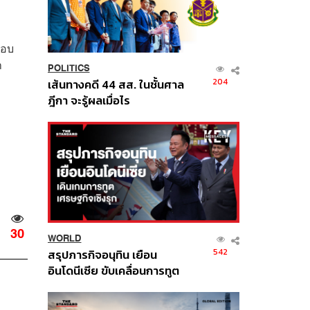
กอบ
า
POLITICS
204
เส้นทางคดี 44 สส. ในชั้นศาล
ฎีกา จะรู้ผลเมื่อไร
30
WORLD
542
สรุปภารกิจอนุทิน เยือน
อินโดนีเซีย ขับเคลื่อนการทูต
เศรษฐกิจเชิงรุก ประกาศหุ้น
ส่วนยุทธศาสตร์ไทย –