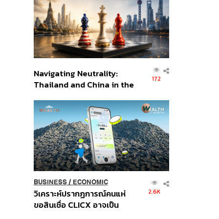
อินโดนีเซีย
Navigating Neutrality:
172
Thailand and China in the
Age of a New Global
Order
BUSINESS
/
ECONOMIC
2.6K
วิเคราะห์ปรากฏการณ์คนแห่
ขอสินเชื่อ CLICX อาจเป็น
เพียงยอดภูเขาน้ำแข็ง ของ