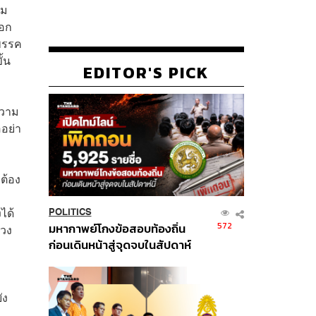
วม
ือก
งพรรค
ั้น
EDITOR'S PICK
ำความ
ออย่า
ต้อง
ได้
POLITICS
572
มหากาพย์โกงข้อสอบท้องถิ่น
่วง
ก่อนเดินหน้าสู่จุดจบในสัปดาห์
นี้
ัง