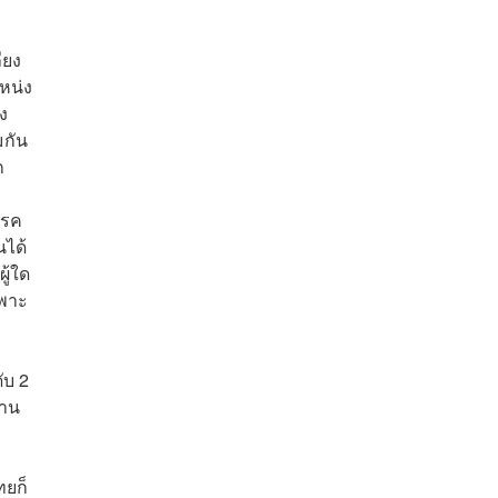
ียง
หน่ง
ง
มกัน
ีก
รรค
นได้
ู้ใด
ฉพาะ
ับ 2
ธาน
ทยก็