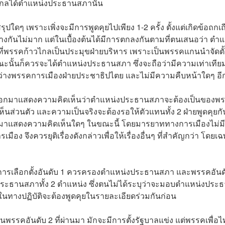
กลได้ตำแหน่งประธานสภานั้น
ปใดๆ เพราะเพิ่งจะมีการพูดคุยไปเพียง 1-2 ครั้ง ตั้งแต่เกิดข้อถกเถ
างกันไม่มาก แต่ในเบื้องต้นได้มีการตกลงกันตามที่ตนเสนอว่า ตำแ
ที่พรรคก้าวไกลเป็นประมุขฝ่ายบริหาร เพราะเป็นพรรคแกนนำจัดตั้
ณะนั้นก็ควรจะได้ตำแหน่งประธานสภา ซึ่งจะถือว่ามีความเท่าเทีย
ะหว่างพรรคการเมืองฝ่ายประชาธิปไตย และไม่มีความคืบหน้าใดๆ อ
วไกล ออกมาแสดงความคิดเห็นว่าตำแหน่งประธานสภาจะต้องเป็นของพ
ห็นส่วนตัว และความเป็นจริงจะต้องรอให้ตัวแทนทั้ง 2 ฝ่ายพูดคุยกั
ออกมาแสดงความคิดเห็นใดๆ ในขณะนี้ โดยมารยาททางการเมืองไม่มีผ
อง จึงควรยุติเรื่องดังกล่าวเพื่อให้เรื่องอื่นๆ ที่สำคัญกว่า โดยเ
ะการเลือกตั้งอันดับ 1 ควรครองตำแหน่งประธานสภา และพรรคอันด
ประธานสภาทั้ง 2 ตำแหน่ง ซึ่งตนไม่ได้ระบุว่าจะมอบตำแหน่งประ
นทางปฏิบัติจะต้องพูดคุยในรายละเอียดร่วมกันก่อน
นพรรคอันดับ 2 ที่ผ่านมา มักจะมีการตั้งรัฐบาลแข่ง แต่พรรคเพื่อไ