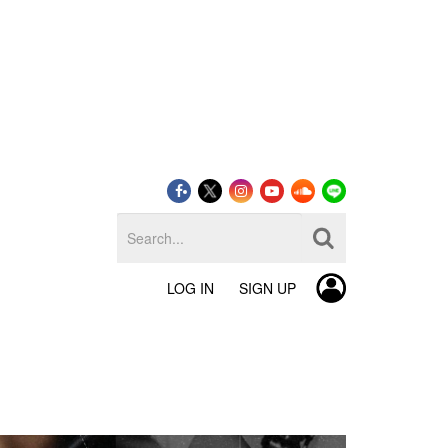
LOG IN
SIGN UP