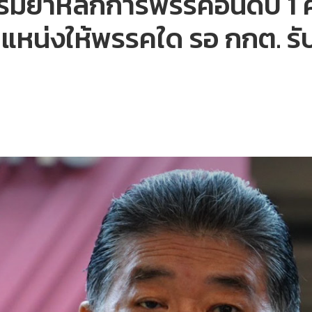
ิธรรมย้ำหลักการพรรคอันดับ 
หน่งให้พรรคใด รอ กกต. รั