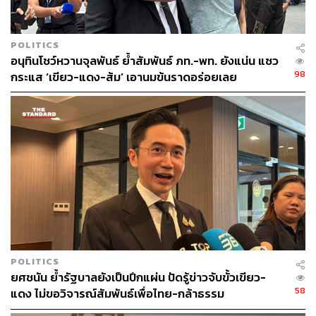
POLITICS
อนุทินโชว์หวานจุลพันธ์ ย้ำสัมพันธ์ ภท.-พท. ยังแน่น แซว
98
กระแส ‘เขียว-แดง-ส้ม’ เอานมข้นราดอร่อยเลย
POLITICS
ยศชนัน ย้ำรัฐบาลยังเป็นปึกแผ่น ปัดรู้ข่าวจับขั้วเขียว-
58
แดง ไม่ขอวิจารณ์สัมพันธ์เพื่อไทย-กล้าธรรม