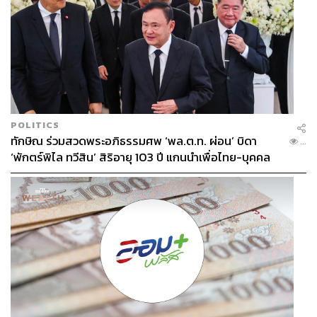
POLITICS
ทักษิณ ร่วมสวดพระอภิธรรมศพ ‘พล.ต.ท. ผ่อน’ บิดา
...
‘พักตร์พิไล ทวีสิน’ สิริอายุ 103 ปี แกนนำเพื่อไทย-บุคคล
หลากวงการร่วมอาลัย