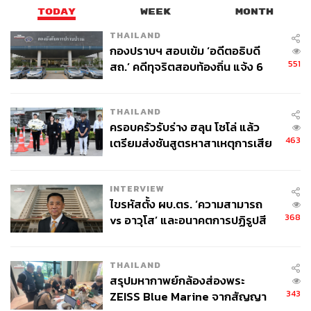
TODAY
WEEK
MONTH
THAILAND
กองปราบฯ สอบเข้ม ‘อดีตอธิบดี
551
สถ.’ คดีทุจริตสอบท้องถิ่น แจ้ง 6
ข้อหาหนัก จ่อชง ป.ป.ช. 12 ส.ค. นี้
THAILAND
ครอบครัวรับร่าง ฮลุน โซโล่ แล้ว
463
เตรียมส่งชันสูตรหาสาเหตุการเสีย
ชีวิต
INTERVIEW
ไขรหัสตั้ง ผบ.ตร. ‘ความสามารถ
368
vs อาวุโส’ และอนาคตการปฏิรูปสี
กากี กับ พล.ต.อ. เอก อังสนานนท์
THAILAND
สรุปมหากาพย์กล้องส่องพระ
343
ZEISS Blue Marine จากสัญญา