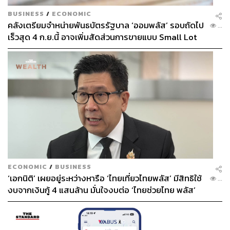
BUSINESS
/
ECONOMIC
คลังเตรียมจำหน่ายพันธบัตรรัฐบาล ‘ออมพลัส’ รอบถัดไป
...
เร็วสุด 4 ก.ย.นี้ อาจเพิ่มสัดส่วนการขายแบบ Small Lot
First มากขึ้น
ECONOMIC
/
BUSINESS
‘เอกนิติ’ เผยอยู่ระหว่างหารือ ‘ไทยเที่ยวไทยพลัส’ มีสิทธิใช้
...
งบจากเงินกู้ 4 แสนล้าน มั่นใจงบต่อ ‘ไทยช่วยไทย พลัส’
เฟส 2 มีเพียงพอ