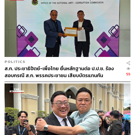
เดือนมกราคม 2565 เพราะขณะนี้หลายพรรคการเมืองก็เริ่ม
ทยอยยื่นร่างแก้ไขแล้ว และยืนยันว่าไม่มีร่างแก้ไขฉบับพรรค
ร่วมฝ่ายค้าน เพราะเรื่องนี้เป็นเรื่องใหญ่จึงให้เสรีและอิสระ
กับทุกพรรคการเมือง
TAGS:
สุทิน คลังแสง
รัฐธรรมนูญ
พรรคเพื่อไทย
พ.ร.ป.
ชลน่าน ศรีแก้ว
POLITICS
ส.ก. ประชาธิปัตย์-เพื่อไทย ยื่นหลักฐานต่อ ป.ป.ช. ร้อง
55
สอบกรณี ส.ก. พรรคประชาชน เสียบบัตรแทนกัน
44
ABOUT THE AUTHOR
THE STANDARD TEAM
กองบรรณาธิการ THE STANDARD