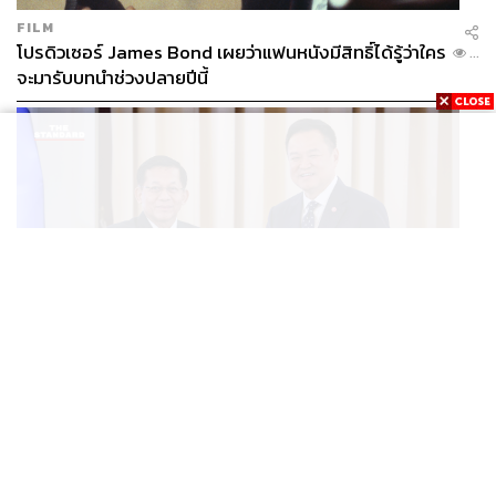
FILM
โปรดิวเซอร์ James Bond เผยว่าแฟนหนังมีสิทธิ์ได้รู้ว่าใคร
...
จะมารับบทนำช่วงปลายปีนี้
WORLD
อนุทิน-มินอ่องหล่าย ออกแถลงการณ์ร่วม หนุนความร่วม
...
มือรอบด้าน ยกระดับปราบอาชญากรรมข้ามชาติ แก้ปัญหา
หมอกควัน-มลพิษทางน้ำ