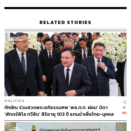
บัญชีรายชื่อนั้นสามารถส่งได้เลยเมื่อมีผู้สมัคร ส.ส. เขตไป
สมัครเพียง 1 เขต ก็สามารถทำได้ ไม่จำเป็นต้องรอให้มีการ
รับรองคุณสมบัติผู้สมัคร
RELATED STORIES
นพ.ชลน่านกล่าวด้วยว่า นอกจากนั้นยังแก้ไขค่าบำรุงพรรค
ของสมาชิก จากเดิมสมาชิกชั่วคราว 100 บาท และ 2,000
บาท สำหรับสมาชิกถาวร ในร่างของพรรคเพื่อไทยได้เสนอ
ว่า เพื่อให้ประชาชนมีส่วนร่วมกับพรรคการเมืองมากขึ้น จึง
กำหนดว่าอัตราค่าสมาชิกพรรคให้ไปเขียนไว้ในข้อบังคับ
พรรคของแต่ละพรรคที่จะเป็นผู้กำหนดเอง นอกจากนี้ ยัง
เสนอเกี่ยวกับการยุบพรรคการเมือง เพราะกรณีที่ศาล
รัฐธรรมนูญจะวินิจฉัยยุบพรรคต้องมีความชัดเจน ทั้งนี้ เชื่อ
ว่าร่างกฎหมายทั้ง 2 ฉบับจะสามารถประกาศใช้ได้ในเดือน
มีนาคม 2565
POLITICS
ทักษิณ ร่วมสวดพระอภิธรรมศพ ‘พล.ต.ท. ผ่อน’ บิดา
ด้านสุทินกล่าวว่า หลังจากนี้เป็นกระบวนการของสภาฯ ที่จะ
90
‘พักตร์พิไล ทวีสิน’ สิริอายุ 103 ปี แกนนำเพื่อไทย-บุคคล
ตรวจสอบความถูกต้องก่อนที่จะบรรจุระเบียบวาระการ
หลากวงการร่วมอาลัย
ประชุม ซึ่งคาดว่าจะเข้าสู่การพิจารณาของสภาฯ ได้ในช่วง