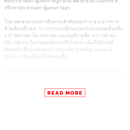
ต่อประธานสภาผู้แทนราษฎร ผ่าน นพ.สุกิจ อัถโถปกรณ์ ที่
ปรึกษาประธานสภาผู้แทนราษฎร
โดย นพ.ชลน่านกล่าวถึงสาระสำคัญของร่าง พ.ร.ป.ว่าการ
ด้วยเลือกตั้ง ส.ส. ว่า จากการเปลี่ยนแปลงจำนวนเขตเลือกตั้ง
จาก 350 เขต เป็น 400 เขต และบัญชีรายชื่อ จาก 150 คน
เป็น 100 คน ในร่างของพรรคเพื่อไทย เราเน้นให้มีเขตที่
ติดต่อกัน ซึ่งจะแตกต่างจากของเดิม รวมทั้งฐานจำนวน
ประชากรต้องเขียนให้ชัดเจนขึ้น
ขณะที่วิธีการคำนวณต้องเป็นไปตามมาตรา 91 โดยให้เป็น
สัดส่วนโดยตรงกับคะแนนรวมของบัตรเลือกตั้งแบบบัญชีราย
ชื่อของทุกพรรคการเมืองรวมกันทั้งประเทศ แล้วนำมา
คำนวณโดย 100 คน เป็นตัวตั้ง เอามาเฉลี่ยจำนวน ส.ส. ที่จะ
READ MORE
ได้รับในแต่ละพรรคการเมือง โดยใช้ 100 คนเป็นตัวหาร เรา
จะดูเศษทศนิยมเป็นหลัก ตัวอย่างเช่น พรรคเพื่อไทยได้ 35.8
พรรคอื่นๆ ได้ 30.2 สมมติรอบแรกได้ ส.ส. บัญชีรายชื่อ 90 ที่
นั่ง เหลืออีก 10 ที่นั่ง ก็จะมาดูที่เศษทศนิยม ซึ่งเป็นวิธีการที่
ตรงไปตรงมาไม่ซับซ้อน แม้จะเอาเศษไม่ใช้ แต่ก็ไม่มีการ