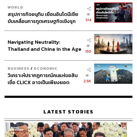
WORLD
สรุปภารกิจอนุทิน เยือนอินโดนีเซีย
514
ขับเคลื่อนการทูตเศรษฐกิจเชิงรุก
ประกาศหุ้นส่วนยุทธศาสตร์ไทย –
อินโดนีเซีย
Navigating Neutrality:
Thailand and China in the Age
150
of a New Global Order
BUSINESS
/
ECONOMIC
วิเคราะห์ปรากฏการณ์คนแห่ขอสิน
2.5K
เชื่อ CLICX อาจเป็นเพียงยอด
ภูเขาน้ำแข็ง ของปัญหาหนี้ครัว
เรือนไทยที่ถูกซุกไว้
LATEST STORIES