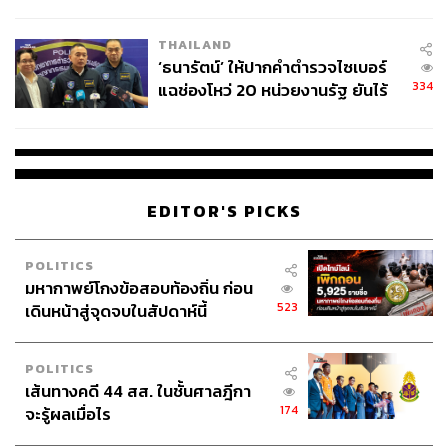
ผลิต 8.3 ล้าน สู่ข้อพิพาท ‘มา
เวลล์ฯ’ ฟ้อง ‘โทน บางแค’ ผิดนัด
THAILAND
จ่ายหนี้-แอบระบุแบรนด์
‘ธนารัตน์’ ให้ปากคำตำรวจไซเบอร์
334
แฉช่องโหว่ 20 หน่วยงานรัฐ ยันไร้
นัยทางการเมือง
EDITOR'S PICKS
POLITICS
มหากาพย์โกงข้อสอบท้องถิ่น ก่อน
523
เดินหน้าสู่จุดจบในสัปดาห์นี้
POLITICS
เส้นทางคดี 44 สส. ในชั้นศาลฎีกา
174
จะรู้ผลเมื่อไร