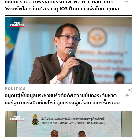
ทักษิณ ร่วมสวดพระอภิธรรมศพ ‘พล.ต.ท. ผ่อน’ บิดา
...
ประชุมร่วมให้แนวทางว่าพรรคก้าวไกลอยากทราบราย
‘พักตร์พิไล ทวีสิน’ สิริอายุ 103 ปี แกนนำเพื่อไทย-บุคคล
ละเอียดถึงการลดเงื่อนไขว่าคืออะไร จึงได้มอบหมายพรรค
หลากวงการร่วมอาลัย
เพื่อไทยไปหารือกับสมาชิกวุฒิสภาแต่ละท่าน เพื่อให้พรรค
ก้าวไกลนำกลับไปพิจารณา
ขณะที่ชัยธวัชกล่าวเสริมถึงการลดเพดานมาตรา 112 ว่า ใน
ฐานะที่พรรคเพื่อไทยเป็นเจ้าภาพ ต้องให้เวลาพรรคเพื่อไทย
ไปพูดคุยว่ารูปแบบของการปลดล็อกความไม่สบายใจของทุก
ฝ่าย รวมถึงแนวทางในการจัดตั้งรัฐบาลหลังปลดล็อกแล้วจะ
เป็นอย่างไร เพื่อให้พรรคก้าวไกลนำไปพิจารณา โดยยืนยัน
ว่ามาตรา 112 เป็นเพียงข้ออ้าง เป้าหมายสูงสุดคือเราอยาก
เห็นการเปลี่ยนขั้วรัฐบาลตามที่ประชาชนลงคะแนนเสียงมา
POLITICS
ตอนนี้โดยมารยาทต้องมอบหมายบทบาทหลักให้ทางพรรค
อนุดิษฐ์ชี้ข้อมูลประชาชนรั่วคือภัยความมั่นคงระดับชาติ
...
เพื่อไทยในการบริหารจัดการเรื่องเหล่านี้ เรื่องการลดเพดาน
ขอรัฐบาลเร่งปิดช่องโหว่ คุ้มครองผู้แจ้งเบาะแส รื้อระบบ
มาตรา 112 เป็นภารกิจของพรรคเพื่อไทยในการดำเนินการ
ใช้งบไซเบอร์
โดยมารยาทพรรคก้าวไกลได้ส่งไม้ต่อไปแล้ว ต้องรอราย
ละเอียดจากพรรคเพื่อไทยอีกที