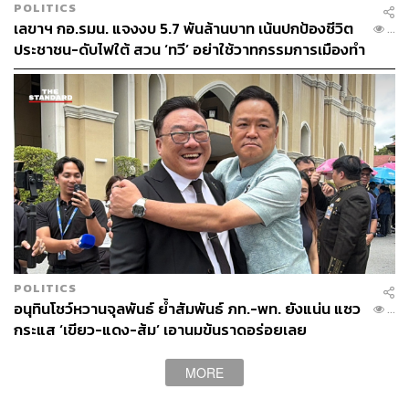
POLITICS
ขึ้นไป ขณะที่ทางเลือกอื่นๆ ซึ่งอาจไม่มีพรรคใดพรรคหนึ่งอยู่
เลขาฯ กอ.รมน. แจงงบ 5.7 พันล้านบาท เน้นปกป้องชีวิต
...
ในสมการนี้ ซึ่งพรรคเพื่อไทยได้รับสิทธิจากที่ประชุมร่วมให้
ประชาชน-ดับไฟใต้ สวน ‘ทวี’ อย่าใช้วาทกรรมการเมืองทำ
ไปดำเนินการและนำกลับมาปรึกษาหารือ
คนทำงานเสียกำลังใจ
เมื่อผู้สื่อข่าวถามว่า ปัจจัยที่จะทำให้ไปสู่ทางเลือกที่ 3 คือ
อะไร นพ.ชลน่านตอบว่า ก็ต่อเมื่อทางเลือกที่ 1 และ 2 ไม่
สำเร็จ กรอบเวลาช้าสุดคือภายในวันที่ 25 กรกฎาคมนี้
เมื่อผู้สื่อข่าวถามถึงเงื่อนไข ‘มีเราไม่มีลุง’ ของบาง
พรรคการเมืองนั้น นพ.ชลน่านกล่าวว่า เราพยายามทำ
แนวทางที่ 1-2 ให้สำเร็จให้ได้ก่อน เรื่องอื่นเรายังไม่พูดถึง
เมื่อผู้สื่อข่าวถามถึงกรณีอาจมีการยื่นผู้ตรวจการแผ่นดิน
POLITICS
เรื่องที่ประชุมรัฐสภาวินิจฉัยข้อบังคับที่ 41 ซึ่งอาจทำให้มีการ
อนุทินโชว์หวานจุลพันธ์ ย้ำสัมพันธ์ ภท.-พท. ยังแน่น แซว
...
เสนอชื่อพิธารอบ 2 ได้นั้น นพ.ชลน่านกล่าวว่า คงต้องไปดู
กระแส ‘เขียว-แดง-ส้ม’ เอานมข้นราดอร่อยเลย
รายละเอียด เพราะอยู่คนละจังหวะเวลากัน
MORE
เมื่อผู้สื่อข่าวถามว่า การเปลี่ยนแกนนำจากพรรคก้าวไกลเป็น
พรรคเพื่อไทย MOU มีการเปลี่ยนแปลงหรือไม่ นพ.ชลน่าน