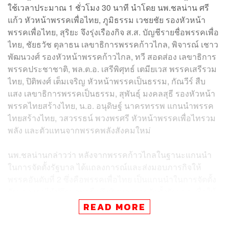
ใช้เวลาประมาณ 1 ชั่วโมง 30 นาที นำโดย นพ.ชลน่าน ศรี
แก้ว หัวหน้าพรรคเพื่อไทย, ภูมิธรรม เวชยชัย รองหัวหน้า
พรรคเพื่อไทย, สุริยะ จึงรุ่งเรืองกิจ ส.ส. บัญชีรายชื่อพรรคเพื่อ
ไทย, ชัยธวัช ตุลาธน เลขาธิการพรรคก้าวไกล, พิจารณ์ เชาว
พัฒนวงศ์ รองหัวหน้าพรรคก้าวไกล, ทวี สอดส่อง เลขาธิการ
พรรคประชาชาติ, พล.ต.อ. เสรีพิศุทธ์ เตมียเวส พรรคเสรีรวม
ไทย, ปิติพงศ์ เต็มเจริญ หัวหน้าพรรคเป็นธรรม, กัณวีร์ สืบ
แสง เลขาธิการพรรคเป็นธรรม, สุพันธุ์ มงคลสุธี รองหัวหน้า
พรรคไทยสร้างไทย, น.อ. อนุดิษฐ์ นาครทรรพ แกนนำพรรค
ไทยสร้างไทย, วสวรรธน์ พวงพรศรี หัวหน้าพรรคเพื่อไทรวม
พลัง และตัวแทนจากพรรคพลังสังคมใหม่
นพ.ชลน่านกล่าวว่า หลังจากพรรคก้าวไกลในฐานะแกนนำ
ในการจัดตั้งรัฐบาล ได้แถลงการณ์และส่งมอบภารกิจให้
พรรคอันดับที่ 2 ซึ่งคือพรรคเพื่อไทย เป็นแกนนำในการจัดตั้ง
รัฐบาล เราได้ปรึกษาหารือถึงทิศทางการจัดตั้งรัฐบาล เพื่อให้
ได้รัฐบาลของฝ่ายเสรีประชาธิปไตย และในที่ประชุมมีมติ
READ MORE
ดังนี้ ในการประชุมรัฐสภา วันที่ 27 กรกฎาคมที่จะถึงนี้
ประธานรัฐสภาได้บรรจุระเบียบวาระในการพิจารณาให้