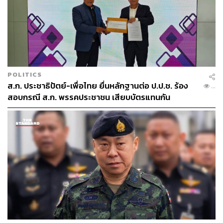
เมื่อผู้สื่อข่าวถามถึงท่าทีของพรรคภูมิใจไทย พรรครวมไทย
สร้างชาติ พรรคพลังประชารัฐ และพรรคชาติไทยพัฒนา ที่
ประกาศว่าจะไม่ร่วมสนับสนุนพรรคการเมืองที่ยุ่งเกี่ยวกับ
มาตรา 112 นพ.ชลน่านกล่าวว่า เรื่องนี้อยู่ในแนวทางอื่นๆ
นอกเหนือจากที่ประชุมของ 8 พรรคร่วม ซึ่งมอบหมายให้
พรรคเพื่อไทยไปพิจารณาว่าจะทำอย่างไร
POLITICS
ส.ก. ประชาธิปัตย์-เพื่อไทย ยื่นหลักฐานต่อ ป.ป.ช. ร้อง
นพ.ชลน่านกล่าวยอมรับว่า ให้ความสำคัญหลักอยู่ที่เสียงของ
...
สอบกรณี ส.ก. พรรคประชาชน เสียบบัตรแทนกัน
ส.ว. มากกว่า ส.ส. และยังดำเนินตามทางเลือกที่ 1 คือมีเพียง
8 พรรคร่วมรัฐบาล โดยไม่มีพรรคการเมืองอื่นๆ มาเพิ่มเติม
พร้อมหาคะแนนเสียงจาก ส.ว. ควบคู่กันไป และหากมี
พรรคการเมืองใดให้ความเห็นชอบแคนดิเดตของ 8 พรรค
ร่วมโดยไม่ขอร่วมรัฐบาล จะถือเป็นมิติใหม่ของ
พรรคการเมือง ทั้งนี้ยังอยู่ที่การพูดคุย
ส่วนแคนดิเดตนายกฯ จากพรรคเพื่อไทยนั้น จะทราบภายใน
วันที่ 26 กรกฎาคมนี้ โดยจะเสนอเพียงชื่อเดียวเท่านั้น แต่ต้อง
มีกระบวนการสร้างความมั่นใจก่อนการประชุมร่วมกันของ
รัฐสภาว่า แคนดิเดตคนดังกล่าวต้องได้เสียงสนับสนุนเกิน 375