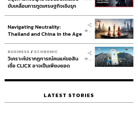
ขับเคลื่อนการทูตเศรษฐกิจเชิงรุก
ABOUT THE AUTHOR
ประกาศหุ้นส่วนยุทธศาสตร์ไทย –
THE STANDARD TEAM
อินโดนีเซีย
กองบรรณาธิการ THE STANDARD
Navigating Neutrality:
...
Thailand and China in the Age
of a New Global Order
BUSINESS
/
ECONOMIC
วิเคราะห์ปรากฏการณ์คนแห่ขอสิน
...
เชื่อ CLICX อาจเป็นเพียงยอด
ภูเขาน้ำแข็ง ของปัญหาหนี้ครัว
เรือนไทยที่ถูกซุกไว้
LATEST STORIES