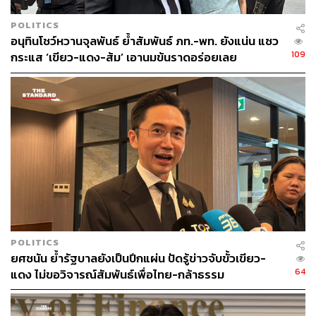
POLITICS
อนุทินโชว์หวานจุลพันธ์ ย้ำสัมพันธ์ ภท.-พท. ยังแน่น แซว
109
กระแส ‘เขียว-แดง-ส้ม’ เอานมข้นราดอร่อยเลย
POLITICS
ยศชนัน ย้ำรัฐบาลยังเป็นปึกแผ่น ปัดรู้ข่าวจับขั้วเขียว-
64
แดง ไม่ขอวิจารณ์สัมพันธ์เพื่อไทย-กล้าธรรม