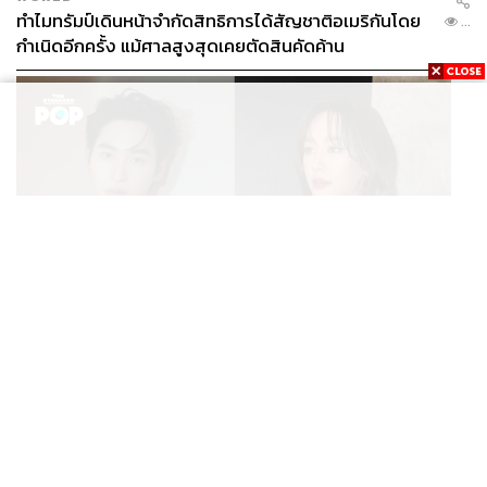
ทำไมทรัมป์เดินหน้าจำกัดสิทธิการได้สัญชาติอเมริกันโดย
...
กำเนิดอีกครั้ง แม้ศาลสูงสุดเคยตัดสินคัดค้าน
ENTERTAINMENT
เก้า นพเก้า และ พาย รินรดา เตรียมร่วมงานกันใน ‘รสกาล
...
Enchanted Taste In Time’