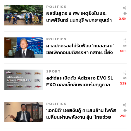
POLITICS
ผลชันสูตร 8 ศพ เหตุยิงใน รร.
0.9K
เทพศิรินทร์ นนทบุรี พบกระสุนเข้า
จุดสำคัญ ‘ศีรษะ-หน้าอก’ ครูถูกยิง
4 นัด จากระยะไกล
POLITICS
ศาลปกครองไม่รับฟ้อง ‘หมอสรณ’
685
ขอเพิกถอนมติสรรหา กสทช. ชี้ยัง
ไม่ใช่ผู้เดือดร้อนเสียหาย
SPORT
adidas เปิดตัว Adizero EVO SL
539
EXO คอลเล็กชันพิเศษรับฤดูกาล
College Football
POLITICS
‘เอกนิติ’ เผยเงินกู้ 4 แสนล้าน โฟกัส
298
เปลี่ยนผ่านพลังงาน ลุ้น ‘ไทยช่วย
ไทยพลัส’ เฟส 2 รอประเมินความ
เหมาะสม