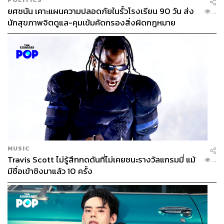
ยศชนัน เคาะแผนความปลอดภัยในรั้วโรงเรียน 90 วัน ส่ง
...
นักสุขภาพจิตดูแล-คุมเข้มคัดกรองสิ่งผิดกฎหมาย
MUSIC
Travis Scott ไม่รู้สึกกดดันที่ไม่เคยชนะรางวัลแกรมมี่ แม้
...
มีชื่อเข้าชิงมาแล้ว 10 ครั้ง