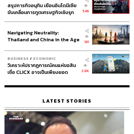
สรุปภารกิจอนุทิน เยือนอินโดนีเซีย
546
ขับเคลื่อนการทูตเศรษฐกิจเชิงรุก
ประกาศหุ้นส่วนยุทธศาสตร์ไทย –
อินโดนีเซีย
Navigating Neutrality:
Thailand and China in the Age
181
of a New Global Order
BUSINESS
/
ECONOMIC
วิเคราะห์ปรากฏการณ์คนแห่ขอสิน
2.6K
เชื่อ CLICX อาจเป็นเพียงยอด
ภูเขาน้ำแข็ง ของปัญหาหนี้ครัว
เรือนไทยที่ถูกซุกไว้
LATEST STORIES