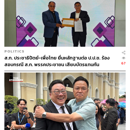
POLITICS
ส.ก. ประชาธิปัตย์-เพื่อไทย ยื่นหลักฐานต่อ ป.ป.ช. ร้อง
67
สอบกรณี ส.ก. พรรคประชาชน เสียบบัตรแทนกัน