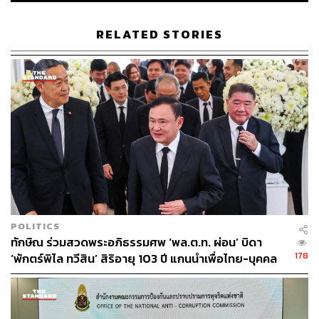
RELATED STORIES
POLITICS
ทักษิณ ร่วมสวดพระอภิธรรมศพ ‘พล.ต.ท. ผ่อน’ บิดา
178
‘พักตร์พิไล ทวีสิน’ สิริอายุ 103 ปี แกนนำเพื่อไทย-บุคคล
หลากวงการร่วมอาลัย