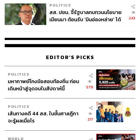
POLITICS
สส. ปชน. จี้รัฐบาลทบทวนนโยบาย
243
เมียนมา ต้อนรับ ‘มินอ่องหล่าย’ ได้
แค่สัญญาว่างเปล่า
EDITOR'S PICKS
POLITICS
มหากาพย์โกงข้อสอบท้องถิ่น ก่อน
579
เดินหน้าสู่จุดจบในสัปดาห์นี้
POLITICS
เส้นทางคดี 44 สส. ในชั้นศาลฎีกา
217
จะรู้ผลเมื่อไร
WORLD