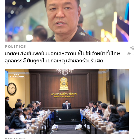
POLITICS
นายกฯ สั่งเข้มพกปืนนอกเคหสถาน ชี้ไม่ใช่เจ้าหน้าที่มีโทษ
...
อุกฉกรรจ์ ปืนถูกขโมยก่อเหตุ เจ้าของร่วมรับผิด
POLITICS