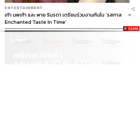
ENTERTAINMENT
เก้า นพเก้า และ พาย รินรดา เตรียมร่วมงานกันใน ‘รสกาล
...
Enchanted Taste In Time’
SPORT
adidas เปิดตัว Adizero EVO SL EXO คอลเล็กชันพิเศษ
...
รับฤดูกาล College Football