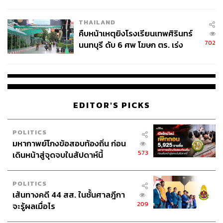
ชั่วคราว หลังเหตุใช้อาวุธปืนภายใน
โรงเรียนคลี่คลาย
THAILAND
คืบหน้าเหตุยิงโรงเรียนเทพศิรินทร์
702
นนทบุรี ดับ 6 ศพ โฆษก ตร. เร่ง
สอบปมขโมยปืนปู่ก่อเหตุ
EDITOR'S PICKS
POLITICS
มหากาพย์โกงข้อสอบท้องถิ่น ก่อน
573
เดินหน้าสู่จุดจบในสัปดาห์นี้
POLITICS
เส้นทางคดี 44 สส. ในชั้นศาลฎีกา
209
จะรู้ผลเมื่อไร