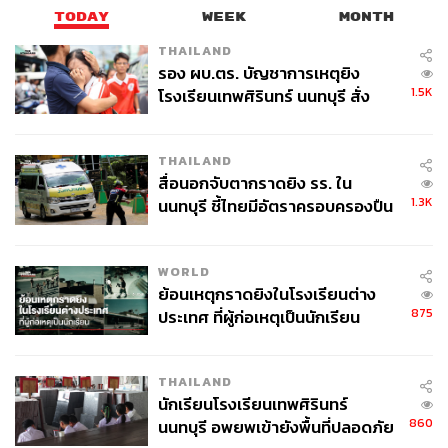
TODAY
WEEK
MONTH
THAILAND
รอง ผบ.ตร. บัญชาการเหตุยิง
1.5K
โรงเรียนเทพศิรินทร์ นนทบุรี สั่ง
ค้นหา 2 รอบยืนยันไร้คนติดค้าง พบ
ศพปู่-ย่าที่บ้านพักผู้ก่อเหตุ
THAILAND
สื่อนอกจับตากราดยิง รร. ใน
1.3K
นนทบุรี ชี้ไทยมีอัตราครอบครองปืน
สูงในระดับต้นของภูมิภาค
WORLD
ย้อนเหตุกราดยิงในโรงเรียนต่าง
875
ประเทศ ที่ผู้ก่อเหตุเป็นนักเรียน
THAILAND
นักเรียนโรงเรียนเทพศิรินทร์
860
นนทบุรี อพยพเข้ายังพื้นที่ปลอดภัย