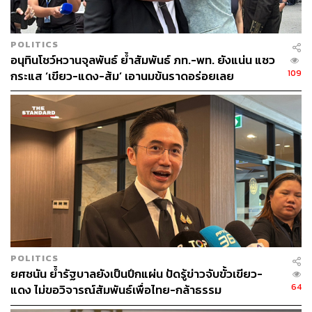
POLITICS
อนุทินโชว์หวานจุลพันธ์ ย้ำสัมพันธ์ ภท.-พท. ยังแน่น แซว
109
กระแส ‘เขียว-แดง-ส้ม’ เอานมข้นราดอร่อยเลย
POLITICS
ยศชนัน ย้ำรัฐบาลยังเป็นปึกแผ่น ปัดรู้ข่าวจับขั้วเขียว-
64
แดง ไม่ขอวิจารณ์สัมพันธ์เพื่อไทย-กล้าธรรม