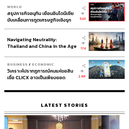
WORLD
สรุปภารกิจอนุทิน เยือนอินโดนีเซีย
543
ขับเคลื่อนการทูตเศรษฐกิจเชิงรุก
ประกาศหุ้นส่วนยุทธศาสตร์ไทย –
อินโดนีเซีย
Navigating Neutrality:
Thailand and China in the Age
174
of a New Global Order
BUSINESS
/
ECONOMIC
วิเคราะห์ปรากฏการณ์คนแห่ขอสิน
2.6K
เชื่อ CLICX อาจเป็นเพียงยอด
ภูเขาน้ำแข็ง ของปัญหาหนี้ครัว
เรือนไทยที่ถูกซุกไว้
LATEST STORIES