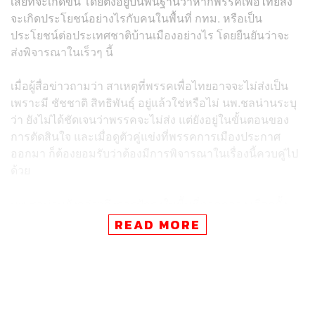
เสียที่จะเกิดขึ้น โดยตั้งอยู่บนพื้นฐานว่าหากพรรคเพื่อไทยส่ง
จะเกิดประโยชน์อย่างไรกับคนในพื้นที่ กทม. หรือเป็น
ประโยชน์ต่อประเทศชาติบ้านเมืองอย่างไร โดยยืนยันว่าจะ
ส่งพิจารณาในเร็วๆ นี้
เมื่อผู้สื่อข่าวถามว่า สาเหตุที่พรรคเพื่อไทยอาจจะไม่ส่งเป็น
เพราะมี ชัชชาติ สิทธิพันธุ์ อยู่แล้วใช่หรือไม่ นพ.ชลน่านระบุ
ว่า ยังไม่ได้ชัดเจนว่าพรรคจะไม่ส่ง แต่ยังอยู่ในขั้นตอนของ
การตัดสินใจ และเมื่อดูตัวคู่แข่งที่พรรคการเมืองประกาศ
ออกมา ก็ต้องยอมรับว่าต้องมีการพิจารณาในเรื่องนี้ควบคู่ไป
ด้วย
นพ.ชลน่านยังกล่าวถึงการปักธงในพื้นที่ภาคกลาง เลือกตั้ง
ทั่วไป โดย นพ.ชลน่านยอมรับว่าพื้นที่ภาคกลางเป็นพื้นที่ที่เรา
READ MORE
ไม่แข็งแรง จึงต้องทำให้พื้นที่แข็งแรงโดยเริ่มจากตัวผู้สมัคร
ส.ส. ซึ่งตอนนี้ก็ภูมิใจที่ทีมงานของพรรคเพื่อไทย รวมถึง ส.ส.
ลงพื้นที่กันอย่างต่อเนื่อง จึงยังมั่นใจว่าเครือข่ายเราในระดับ
ฐานรากยังแน่นแฟ้น พร้อมยืนยันว่าเราจะส่งทุกเขต โดยพื้นที่
ภาคกลางมี 90 กว่าที่นั่ง เราก็ตั้งใจว่าจะทำให้ได้เกินครึ่ง ตั้ง