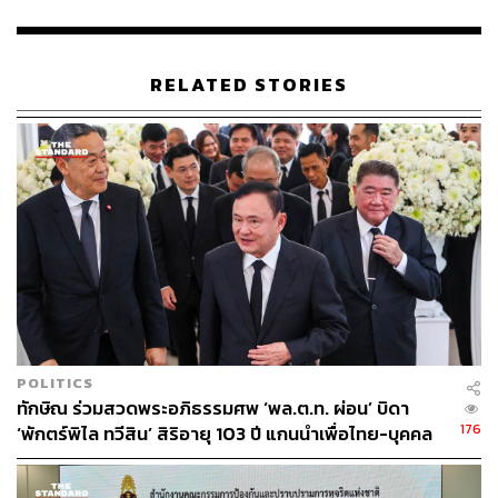
RELATED STORIES
POLITICS
ทักษิณ ร่วมสวดพระอภิธรรมศพ ‘พล.ต.ท. ผ่อน’ บิดา
176
‘พักตร์พิไล ทวีสิน’ สิริอายุ 103 ปี แกนนำเพื่อไทย-บุคคล
หลากวงการร่วมอาลัย