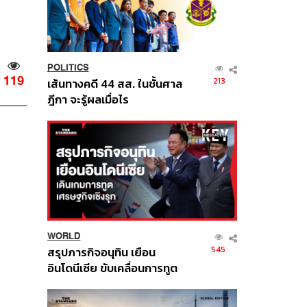
POLITICS
119
213
เส้นทางคดี 44 สส. ในชั้นศาล
ฎีกา จะรู้ผลเมื่อไร
WORLD
545
สรุปภารกิจอนุทิน เยือน
อินโดนีเซีย ขับเคลื่อนการทูต
เศรษฐกิจเชิงรุก ประกาศหุ้น
ส่วนยุทธศาสตร์ไทย –