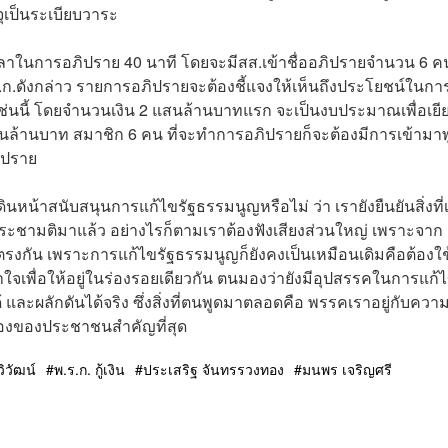
ุเป็นระเบียบวาระ
วลาในการอภิปราย 40 นาที โดยจะมีสส.เข้าชื่ออภิปรายจำนวน 6 ค
ก.ดังกล่าว รายการอภิปรายจะต้องชี้แจงให้เห็นถึงประโยชน์ในการ
่นนี้ โดยจำนวนเงิน 2 แสนล้านบาทแรก จะเป็นงบประมาณเพื่อเยี
สนล้านบาท สมาชิก 6 คน ที่จะทำการอภิปรายก็จะต้องมีการเข้ามาพ
ิปราย
ดินหน้าสนับสนุนการแก้ไขรัฐธรรมนูญหรือไม่ ว่า เรายังยืนยันสิ่งที่
รทำประชามติมาแล้ว อย่างไรก็ตามเราต้องฟังเสียงส่วนใหญ่ เพราะจาก
ี่ตรงกัน เพราะการแก้ไขรัฐธรรมนูญก็ยังคงเป็นเหมือนเดิมคือต้องใช
าใจเพื่อให้อยู่ในร่องรอยเดียวกัน ตนมองว่ายังมีอุปสรรคในการแก้ไ
้ และผลักดันได้จริง ซึ่งสิ่งที่ตนพูดมาตลอดคือ พรรคเราอยู่กับความ
ท้องของประชาชนสำคัญที่สุด
วิวัฒน์
พ.ร.ก. กู้เงิน
ประเสริฐ จันทรรวงทอง
มนพร เจริญศรี