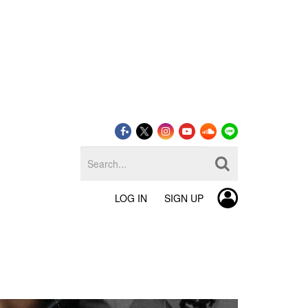
LOG IN
SIGN UP