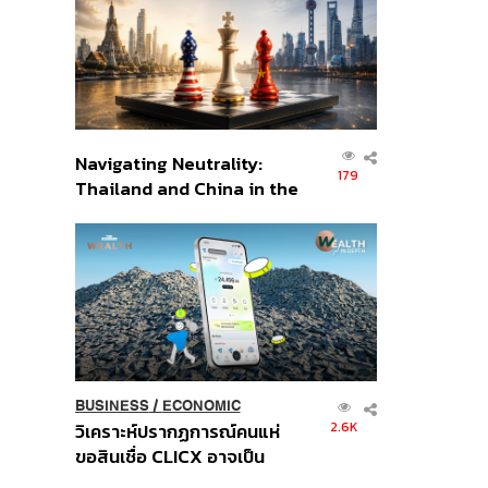
อินโดนีเซีย
Navigating Neutrality:
179
Thailand and China in the
Age of a New Global
Order
BUSINESS
/
ECONOMIC
2.6K
วิเคราะห์ปรากฏการณ์คนแห่
ขอสินเชื่อ CLICX อาจเป็น
เพียงยอดภูเขาน้ำแข็ง ของ