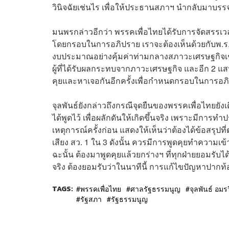
วินิจฉัยเช่นไร เพื่อให้ประธานสภาฯ นำกลับมาบรรจ
มนพรกล่าวอีกว่า พรรคเพื่อไทยได้รับการจัดสรรเ
โดยกรอบในการอภิปราย เราจะต้องเห็นด้วยกับพ.ร.
งบประมาณอย่างคุ้มค่าท่ามกลางสภาวะเศรษฐกิจเช
ผู้ที่ได้รับผลกระทบจากภาวะเศรษฐกิจ และอีก 2 แ
คุยและหาเจอกันอีกครั้งเพื่อกำหนดกรอบในการอภ
จุลพันธ์ยังกล่าวถึงกรณีจุดยืนของพรรคเพื่อไทยยังเ
ได้พูดไว้ เพื่อผลักดันให้เกิดขึ้นจริง เพราะมีกา
เหตุการณ์ครั้งก่อน แสดงให้เห็นว่าต้องได้ข้อสรุปท
เสียง สว. 1 ใน 3 ดังนั้น ควรมีการพูดคุยทำความเข้
ฉะนั้น ต้องมาพูดคุยแล้วยกร่างฯ ที่ทุกฝ่ายยอมรับได
จริง ต้องยอมรับว่าในนาทีนี้ การแก้ไขปัญหาปาก
TAGS:
พรรคเพื่อไทย
ศาลรัฐธรรมนูญ
จุลพันธ์ อมร
รัฐสภา
รัฐธรรมนูญ