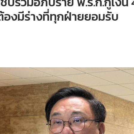
ชับร่วมอภิปราย พ.ร.ก.กู้เงิ
้องมีร่างที่ทุกฝ่ายยอมรับ