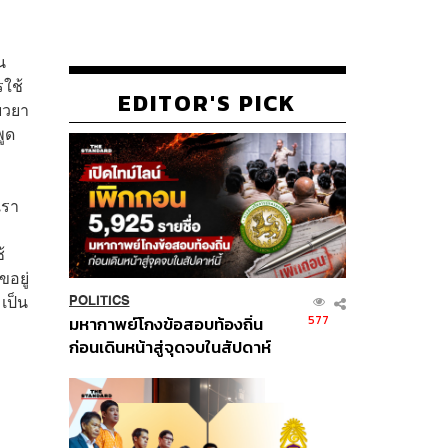
น
ใช้
EDITOR'S PICK
ยวยา
ูด
เรา
้
ขอยู่
เป็น
POLITICS
577
มหากาพย์โกงข้อสอบท้องถิ่น
ก่อนเดินหน้าสู่จุดจบในสัปดาห์
นี้