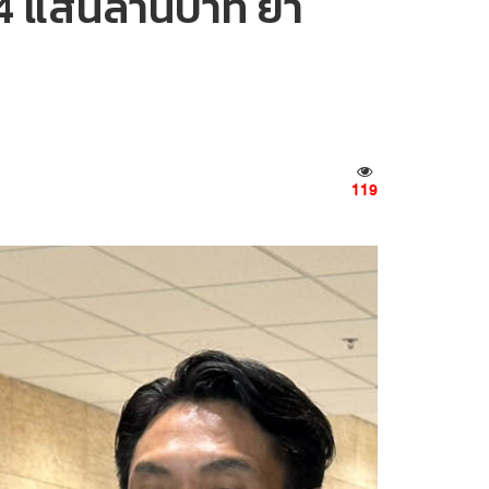
น 4 แสนล้านบาท ย้ำ
119