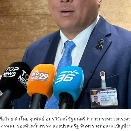
พื่อไทย นำโดย จุลพันธ์ อมรวิวัฒน์ รัฐมนตรีว่าการกระทรวงแรงง
.นครพนม รองหัวหน้าพรรค และ
ประเสริฐ จันทรรวงทอง
สส.บัญชีร