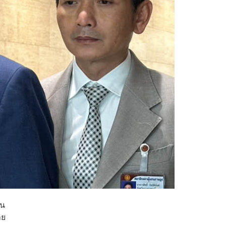
าน
าย