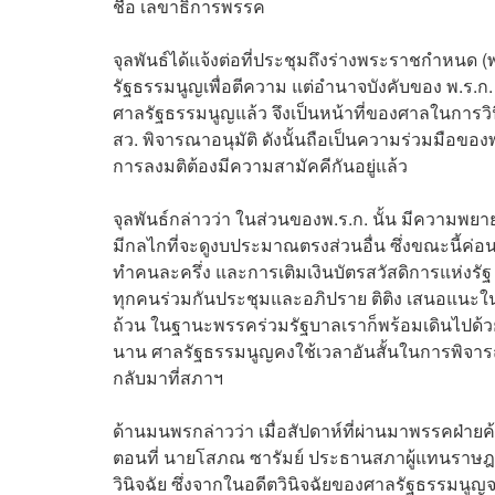
ชื่อ เลขาธิการพรรค
จุลพันธ์ได้แจ้งต่อที่ประชุมถึงร่างพระราชกำหนด (พ
รัฐธรรมนูญเพื่อตีความ แต่อำนาจบังคับของ พ.ร.ก.
ศาลรัฐธรรมนูญแล้ว จึงเป็นหน้าที่ของศาลในการวิน
สว. พิจารณาอนุมัติ ดังนั้นถือเป็นความร่วมมือข
การลงมติต้องมีความสามัคคีกันอยู่แล้ว
จุลพันธ์กล่าวว่า ในส่วนของพ.ร.ก. นั้น มีความพย
มีกลไกที่จะดูงบประมาณตรงส่วนอื่น ซึ่งขณะนี้ค่อ
ทำคนละครึ่ง และการเติมเงินบัตรสวัสดิการแห่งรัฐ ที่
ทุกคนร่วมกันประชุมและอภิปราย ติติง เสนอแนะใน
ถ้วน ในฐานะพรรคร่วมรัฐบาลเราก็พร้อมเดินไปด้วยก
นาน ศาลรัฐธรรมนูญคงใช้เวลาอันสั้นในการพิจาร
กลับมาที่สภาฯ
ด้านมนพรกล่าวว่า เมื่อสัปดาห์ที่ผ่านมาพรรคฝ่ายค้า
ตอนที่ นายโสภณ ซารัมย์ ประธานสภาผู้แทนราษฎร 
วินิจฉัย ซึ่งจากในอดีตวินิจฉัยของศาลรัฐธรรมนู