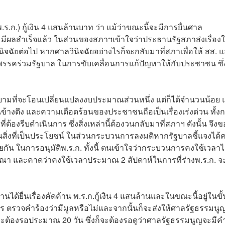
.ร.ก.) กู้เงิน 4 แสนล้านบาท ว่า แม้ว่าขณะนี้จะมีการยื่นศาล
 มีผลสำเร็จแล้ว ในส่วนของสภาฯเข้าใจว่าประธานรัฐสภาส่งเรื่องใ
ิจฉัยต่อไป หากศาลวินิจฉัยอย่างไรก็จะกลับมาที่สภาเพื่อให้ สส. 
องพรรคร่วมรัฐบาล ในการขับเคลื่อนการแก้ปัญหาให้กับประชาชน ซึ่
ายามที่จะโอนเปลี่ยนแปลงงบประมาณส่วนหนึ่ง แต่ก็ได้จำนวนน้อย แ
นข้างตึง และความเดือดร้อนของประชาชนถือเป็นเรื่องเร่งด่วน ทั้ง
ต้องรีบดำเนินการ ซึ่งสิ่งเหล่านี้ต้องวนกลับมาที่สภาฯ ดังนั้น จึงข
สิ่งที่เป็นประโยชน์ ในส่วนกระบวนการลงมติหากรัฐบาลชี้แจงได้
ัน ในการอนุมัติพ.ร.ก. ทั้งนี้ ตนเข้าใจว่ากระบวนการคงใช้เวลาไ
ณา และคาดว่าคงใช้เวลาประมาณ 2 สัปดาห์ในการที่ร่างพ.ร.ก. จ
นได้ยื่นเรื่องคัดค้าน พ.ร.ก.กู้เงิน 4 แสนล้านและในขณะนี้อยู่ในขั้
ตรวจคำร้องว่ามีมูลหรือไม่และจากนั้นก็จะส่งให้ศาลรัฐธรรมนู
ญจะต้องรอประมาณ 20 วัน ซึ่งก็จะต้องรอดูว่าศาลรัฐธรรมนูญจะมีค