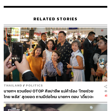
ของสมการทางการเมือง ปัจจุบันพรรคเพื่อไทยมี สส. 74 เสียง
ไม่สามารถผลักดันร่างของตนเองได้เพียงลำพัง ในขณะที่
พรรคภูมิใจไทยมี สส. กว่า 190 เสียง ทำให้ร่างของพรรค
RELATED STORIES
ภูมิใจไทยมีความเป็นไปได้ที่จะถูกใช้เป็นร่างหลักในการ
พิจารณา
พรรคเพื่อไทยให้ความสำคัญกับการทำงานที่หวังผลสัมฤทธิ์
เพื่อให้บรรลุเป้าหมายในการมี สสร. เป็นตัวแทนยกร่าง
รัฐธรรมนูญให้มีความเป็นประชาธิปไตย โดยพรรคจะใช้
กลไกในสภาเพื่อบรรจุแนวความคิดของพรรคเข้าไปใน
กระบวนการพิจารณาในภายหลัง
ส่วนรูปแบบที่มาของ สสร. ควรมาจากการเลือกตั้งทางอ้อม
หรืออิงตามคำวินิจฉัยของศาลรัฐธรรมนูญนั้น จุลพันธ์ระบุว่า
THAILAND
/
POLITICS
พรรคจำเป็นต้องใช้เวลาทบทวนและหารือเพื่อให้เกิดความ
นายกฯ ชวนช้อป OTOP ศิลปาชีพ แม่ค้าร้อง ‘ไทยช่วย
ตกผลึก โดยยังไม่สามารถให้คำตอบที่ชัดเจนได้ในขณะนี้
41
ไทย พลัส’ สุดยอด ถามมีต่อไหม นายกฯ ตอบ ‘เดี๋ยวจะ
รวมถึงการพิจารณาว่าจะต้องปรับแก้ที่มาของ สสร. ให้
พยายาม’
สอดคล้องกับร่างของพรรคภูมิใจไทยหรือไม่ ซึ่งทั้งหมดต้อง