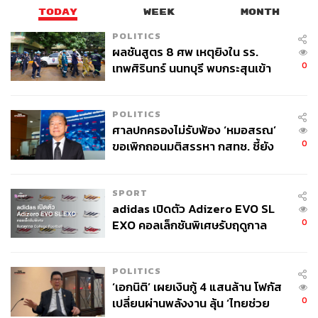
TODAY
WEEK
MONTH
POLITICS
ผลชันสูตร 8 ศพ เหตุยิงใน รร.
0
เทพศิรินทร์ นนทบุรี พบกระสุนเข้า
จุดสำคัญ ‘ศีรษะ-หน้าอก’ ครูถูกยิง
4 นัด จากระยะไกล
POLITICS
ศาลปกครองไม่รับฟ้อง ‘หมอสรณ’
0
ขอเพิกถอนมติสรรหา กสทช. ชี้ยัง
ไม่ใช่ผู้เดือดร้อนเสียหาย
SPORT
adidas เปิดตัว Adizero EVO SL
0
EXO คอลเล็กชันพิเศษรับฤดูกาล
College Football
POLITICS
‘เอกนิติ’ เผยเงินกู้ 4 แสนล้าน โฟกัส
0
เปลี่ยนผ่านพลังงาน ลุ้น ‘ไทยช่วย