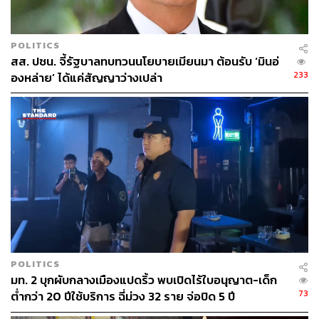
56
POLITICS
สส. ปชน. จี้รัฐบาลทบทวนนโยบายเมียนมา ต้อนรับ ‘มินอ่
233
องหล่าย’ ได้แค่สัญญาว่างเปล่า
ABOUT THE AUTHOR
THE STANDARD TEAM
กองบรรณาธิการ THE STANDARD
ABOUT THE PHOTOGRAPHER
ศวิตา พูลเสถียร
ช่างภาพข่าว ประจำสำนักข่าว THE
STANDARD
POLITICS
มท. 2 บุกผับกลางเมืองแปดริ้ว พบเปิดไร้ใบอนุญาต-เด็ก
73
ต่ำกว่า 20 ปีใช้บริการ ฉี่ม่วง 32 ราย จ่อปิด 5 ปี