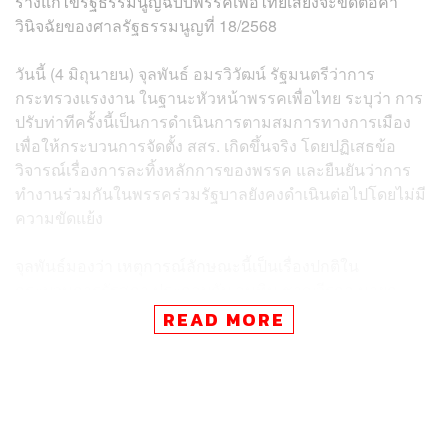
ร่างแก้ไขรัฐธรรมนูญฉบับพรรคเพื่อไทยเสี่ยงจะขัดต่อคำ
วินิจฉัยของศาลรัฐธรรมนูญที่ 18/2568
วันนี้ (4 มิถุนายน) จุลพันธ์ อมรวิวัฒน์ รัฐมนตรีว่าการ
กระทรวงแรงงาน ในฐานะหัวหน้าพรรคเพื่อไทย ระบุว่า การ
ปรับท่าทีครั้งนี้เป็นการดำเนินการตามสมการทางการเมือง
เพื่อให้กระบวนการจัดตั้ง สสร. เกิดขึ้นจริง โดยปฏิเสธข้อ
วิจารณ์เรื่องการละทิ้งหลักการของพรรค และยืนยันว่าการ
ทำงานร่วมกันในพรรคร่วมรัฐบาลยังคงดำเนินต่อไปโดยไม่มี
ความขัดแย้ง
จุลพันธ์มองว่า เหตุการณ์ลักษณะนี้เป็นเรื่องปกติใน
กระบวนการรัฐสภา ประกอบกับ อนุทิน ชาญวีรกูล นายก
รัฐมนตรี และรัฐมนตรีว่าการกระทรวงมหาดไทย ได้แจ้งมติ
READ MORE
ดังกล่าวให้ตนทราบล่วงหน้าแล้ว จึงไม่กระทบต่อความ
สัมพันธ์ระหว่างพรรคร่วมรัฐบาล
สำหรับแนวทางการดำเนินการหลังจากนี้ พรรคเพื่อไทยจะ
แบ่งการทำงานเป็นสองส่วน ได้แก่ การหารือกับพรรคภูมิใจ