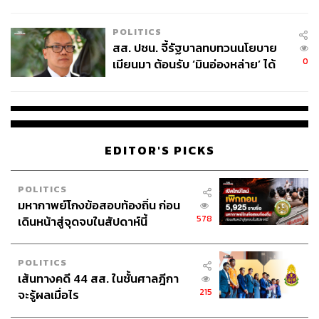
ไทยพลัส’ เฟส 2 รอประเมินความ
เหมาะสม
POLITICS
สส. ปชน. จี้รัฐบาลทบทวนนโยบาย
0
เมียนมา ต้อนรับ ‘มินอ่องหล่าย’ ได้
แค่สัญญาว่างเปล่า
EDITOR'S PICKS
POLITICS
มหากาพย์โกงข้อสอบท้องถิ่น ก่อน
578
เดินหน้าสู่จุดจบในสัปดาห์นี้
POLITICS
เส้นทางคดี 44 สส. ในชั้นศาลฎีกา
215
จะรู้ผลเมื่อไร