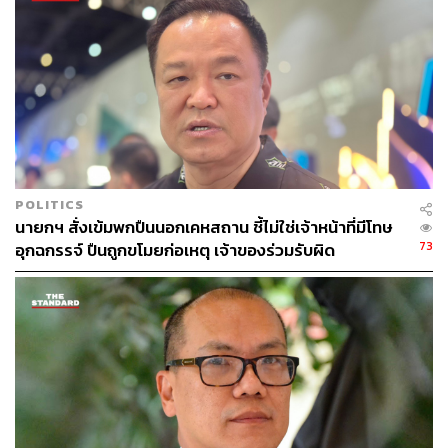
ผ่านการให้ความเห็นชอบจากสมาชิกพรรคเพื่อไทยก่อน
จุลพันธ์กล่าวในตอนท้ายว่า การแก้ไขกฎหมายหลักของ
ประเทศไม่สามารถเริ่มต้นด้วยความขัดแย้งได้ พรรคเพื่อไทย
พร้อมรับฟังทุกฝ่าย ทั้งฝ่ายค้านและรัฐบาล เพื่อแสวงหาจุด
ร่วมที่สามารถเดินหน้าต่อไปได้ เนื่องจากหากเริ่มต้นด้วยการ
ประจัญหน้า กระบวนการแก้ไขรัฐธรรมนูญจะไม่สามารถ
ประสบความสำเร็จได้จริง
POLITICS
TAGS:
อนุทิน ชาญวีรกูล
พรรคภูมิใจไทย
นายกฯ สั่งเข้มพกปืนนอกเคหสถาน ชี้ไม่ใช่เจ้าหน้าที่มีโทษ
การแก้ไขรัฐธรรมนูญ
ศาลรัฐธรรมนูญ
73
อุกฉกรรจ์ ปืนถูกขโมยก่อเหตุ เจ้าของร่วมรับผิด
จุลพันธ์ อมรวิวัฒน์
สมาชิกสภาร่างรัฐธรรมนูญ (สสร.)
กระทรวงมหาดไทย
นายกรัฐมนตรี
พรรคเพื่อไทย
กระทรวงแรงงาน