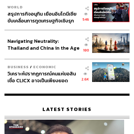
WORLD
สรุปภารกิจอนุทิน เยือนอินโดนีเซีย
546
ขับเคลื่อนการทูตเศรษฐกิจเชิงรุก
ประกาศหุ้นส่วนยุทธศาสตร์ไทย –
อินโดนีเซีย
Navigating Neutrality:
Thailand and China in the Age
180
of a New Global Order
BUSINESS
/
ECONOMIC
วิเคราะห์ปรากฏการณ์คนแห่ขอสิน
2.6K
เชื่อ CLICX อาจเป็นเพียงยอด
ภูเขาน้ำแข็ง ของปัญหาหนี้ครัว
เรือนไทยที่ถูกซุกไว้
LATEST STORIES