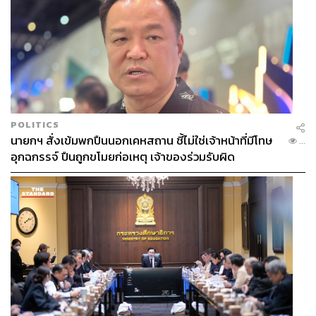
POLITICS
นายกฯ สั่งเข้มพกปืนนอกเคหสถาน ชี้ไม่ใช่เจ้าหน้าที่มีโทษ
...
อุกฉกรรจ์ ปืนถูกขโมยก่อเหตุ เจ้าของร่วมรับผิด