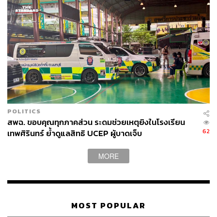
POLITICS
สพฉ. ขอบคุณทุกภาคส่วน ระดมช่วยเหตุยิงในโรงเรียน
62
เทพศิรินทร์ ย้ำดูแลสิทธิ UCEP ผู้บาดเจ็บ
MORE
MOST POPULAR