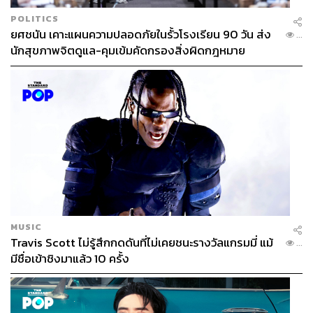
POLITICS
ยศชนัน เคาะแผนความปลอดภัยในรั้วโรงเรียน 90 วัน ส่ง
...
นักสุขภาพจิตดูแล-คุมเข้มคัดกรองสิ่งผิดกฎหมาย
MUSIC
Travis Scott ไม่รู้สึกกดดันที่ไม่เคยชนะรางวัลแกรมมี่ แม้
...
มีชื่อเข้าชิงมาแล้ว 10 ครั้ง