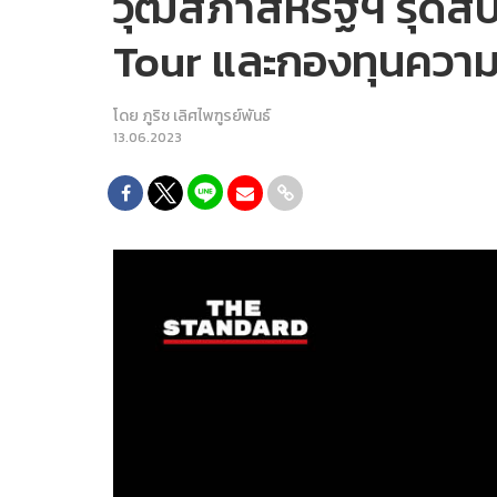
วุฒิสภาสหรัฐฯ รุดส
Tour และกองทุนความมั
โดย
ภูริช เลิศไพฑูรย์พันธ์
13.06.2023