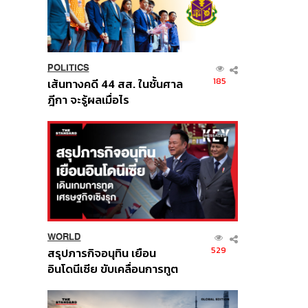
POLITICS
185
เส้นทางคดี 44 สส. ในชั้นศาล
ฎีกา จะรู้ผลเมื่อไร
WORLD
529
สรุปภารกิจอนุทิน เยือน
อินโดนีเซีย ขับเคลื่อนการทูต
เศรษฐกิจเชิงรุก ประกาศหุ้น
ส่วนยุทธศาสตร์ไทย –