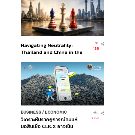
อินโดนีเซีย
Navigating Neutrality:
159
Thailand and China in the
Age of a New Global
Order
BUSINESS
/
ECONOMIC
2.6K
วิเคราะห์ปรากฏการณ์คนแห่
ขอสินเชื่อ CLICX อาจเป็น
เพียงยอดภูเขาน้ำแข็ง ของ