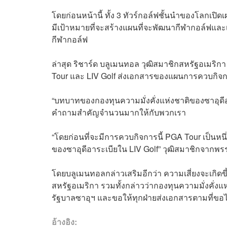
โดยก่อนหน้านี้ ทั้ง 3 ทัวร์กอล์ฟชั้นนำของโลกเปิด
มีเป้าหมายที่จะสร้างแผนที่จะพัฒนากีฬากอล์ฟแล
กีฬากอล์ฟ
ล่าสุด ริชาร์ด บลูเมนทอล วุฒิสมาชิกสหรัฐอเมริก
Tour และ LIV Golf ส่งเอกสารของแผนการควบกิจก
“บทบาทของกองทุนความมั่งคั่งแห่งชาติของซาอุดีอ
คำถามสำคัญจำนวนมากให้กับพวกเรา
“โดยก่อนที่จะมีการควบกิจการนี้ PGA Tour เป็นหน
ของซาอุดีอาระเบียใน LIV Golf” วุฒิสมาชิกจาก
โดยบลูเมนทอลกล่าวเสริมอีกว่า ความเสี่ยงจะเกิด
สหรัฐอเมริกา รวมทั้งกล่าวว่ากองทุนความมั่งคั่
รัฐบาลซาอุฯ และขอให้ทุกฝ่ายส่งเอกสารตามที่ขอไว้
อ้างอิง: