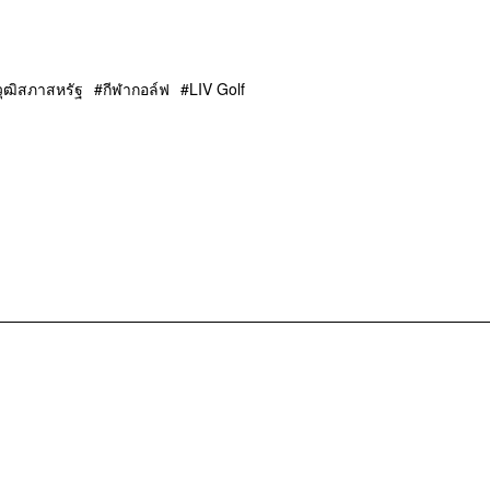
วุฒิสภาสหรัฐ
กีฬากอล์ฟ
LIV Golf