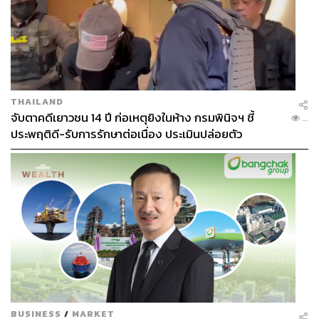
THAILAND
จับตาคดีเยาวชน 14 ปี ก่อเหตุยิงในห้าง กรมพินิจฯ ชี้
...
ประพฤติดี-รับการรักษาต่อเนื่อง ประเมินปล่อยตัว
BUSINESS
/
MARKET