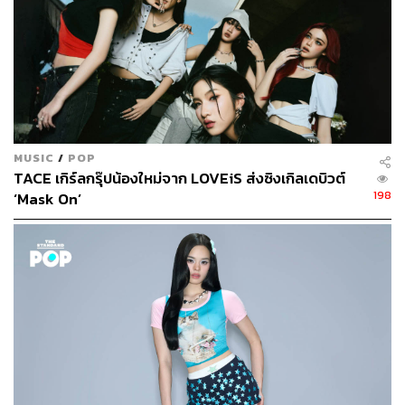
MUSIC
/
POP
TACE เกิร์ลกรุ๊ปน้องใหม่จาก LOVEiS ส่งซิงเกิลเดบิวต์
198
‘Mask On’