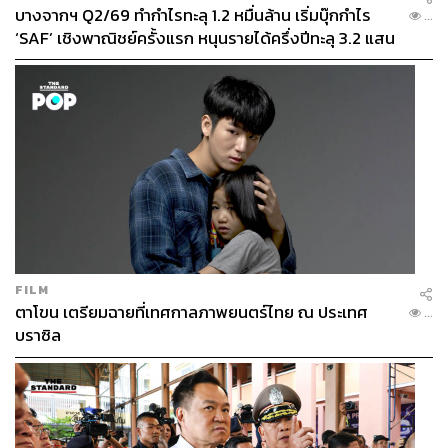
บางจากฯ Q2/69 ทำกำไรทะลุ 1.2 หมื่นล้าน เริ่มบุ๊กกำไร
...
‘SAF’ เชิงพาณิชย์ครั้งแรก หนุนรายได้ครึ่งปีทะลุ 3.2 แสน
ล้าน
FILM
ตาโขน เตรียมฉายที่เทศกาลภาพยนตร์ไทย ณ ประเทศ
...
บราซิล