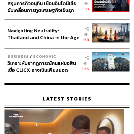
สรุปภารกิจอนุทิน เยือนอินโดนีเซีย
539
ขับเคลื่อนการทูตเศรษฐกิจเชิงรุก
ประกาศหุ้นส่วนยุทธศาสตร์ไทย –
อินโดนีเซีย
Navigating Neutrality:
Thailand and China in the Age
169
of a New Global Order
BUSINESS
/
ECONOMIC
วิเคราะห์ปรากฏการณ์คนแห่ขอสิน
2.6K
เชื่อ CLICX อาจเป็นเพียงยอด
ภูเขาน้ำแข็ง ของปัญหาหนี้ครัว
เรือนไทยที่ถูกซุกไว้
LATEST STORIES