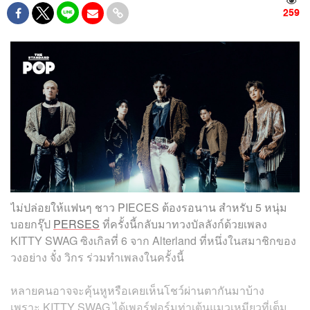
259
ไม่ปล่อยให้แฟนๆ ชาว PIECES ต้องรอนาน สำหรับ 5 หนุ่ม
บอยกรุ๊ป
PERSES
ที่ครั้งนี้กลับมาทวงบัลลังก์ด้วยเพลง
KITTY SWAG ซิงเกิลที่ 6 จาก Alterland ที่หนึ่งในสมาชิกของ
วงอย่าง จั๋ง วิกร ร่วมทำเพลงในครั้งนี้
หลายคนอาจจะคุ้นหูหรือเคยเห็นโชว์ผ่านตากันมาบ้าง
เพราะ KITTY SWAG ได้เพอร์ฟอร์มท่าเต้นแมวเหมียวที่เต็ม