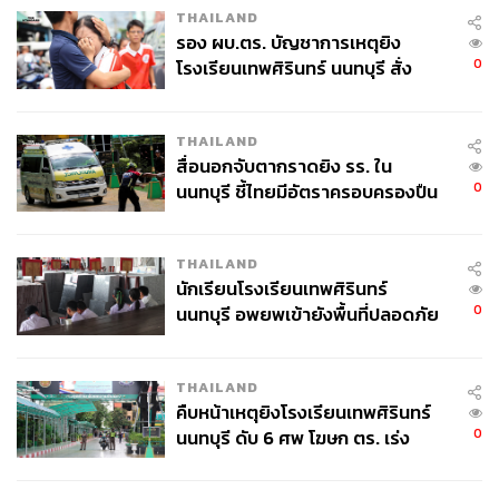
THAILAND
รอง ผบ.ตร. บัญชาการเหตุยิง
0
โรงเรียนเทพศิรินทร์ นนทบุรี สั่ง
ค้นหา 2 รอบยืนยันไร้คนติดค้าง พบ
ศพปู่-ย่าที่บ้านพักผู้ก่อเหตุ
THAILAND
สื่อนอกจับตากราดยิง รร. ใน
0
นนทบุรี ชี้ไทยมีอัตราครอบครองปืน
สูงในระดับต้นของภูมิภาค
THAILAND
นักเรียนโรงเรียนเทพศิรินทร์
0
นนทบุรี อพยพเข้ายังพื้นที่ปลอดภัย
ชั่วคราว หลังเหตุใช้อาวุธปืนภายใน
โรงเรียนคลี่คลาย
THAILAND
คืบหน้าเหตุยิงโรงเรียนเทพศิรินทร์
0
นนทบุรี ดับ 6 ศพ โฆษก ตร. เร่ง
สอบปมขโมยปืนปู่ก่อเหตุ