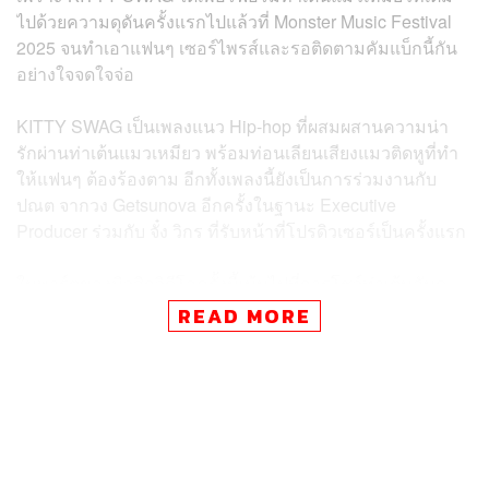
ไปด้วยความดุดันครั้งแรกไปแล้วที่ Monster Music Festival
2025 จนทำเอาแฟนๆ เซอร์ไพรส์และรอติดตามคัมแบ็กนี้กัน
อย่างใจจดใจจ่อ
KITTY SWAG เป็นเพลงแนว Hip-hop ที่ผสมผสานความน่า
รักผ่านท่าเต้นแมวเหมียว พร้อมท่อนเลียนเสียงแมวติดหูที่ทำ
ให้แฟนๆ ต้องร้องตาม อีกทั้งเพลงนี้ยังเป็นการร่วมงานกับ
ปณต จากวง Getsunova อีกครั้งในฐานะ Executive
Producer ร่วมกับ จั๋ง วิกร ที่รับหน้าที่โปรดิวเซอร์เป็นครั้งแรก
ในพาร์ตของมิวสิกวิดีโอครั้งนี้เน้นไปที่การโชว์ท่าเต้นอันดุ
เดือดผ่านฉากหลังตาแมวสีเขียว ที่แม้จะเป็นการนำท่าแมวใน
READ MORE
อิริยาบถต่างๆ มาดัดแปลง แต่ไม่ได้ทำให้ความแข็งแกร่งของ
เพอร์ฟอร์มนั้นน้อยลงแต่อย่างใด ร่วมกับเบรกแดนซ์ในท่อน
สุดท้ายที่แสนดุเดือด ก่อนจะจบลงด้วยท่าโพสต์หูแมวสุดน่า
รัก ก็เป็นอีกกิมมิกที่แฟนๆ ถูกอกถูกใจ
สำหรับใครที่มีบัตรคอนเสิร์ต PERSES THE FIRST