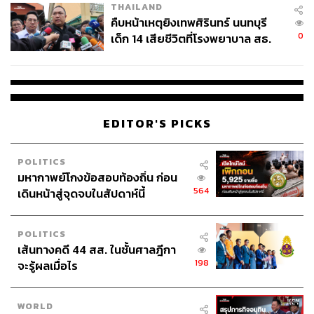
THAILAND
คืบหน้าเหตุยิงเทพศิรินทร์ นนทบุรี
0
เด็ก 14 เสียชีวิตที่โรงพยาบาล สธ.
ยืนยันครูเสียชีวิต 5 ราย เจ็บ 22
ราย
EDITOR'S PICKS
POLITICS
มหากาพย์โกงข้อสอบท้องถิ่น ก่อน
564
เดินหน้าสู่จุดจบในสัปดาห์นี้
POLITICS
เส้นทางคดี 44 สส. ในชั้นศาลฎีกา
198
จะรู้ผลเมื่อไร
WORLD