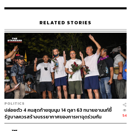
TAGS:
คณะประชาชนปลดแอก
Arts & Politics Festival
RELATED STORIES
48
ABOUT THE AUTHOR
พลวุฒิ สงสกุล
Content creator การเมือง ประจำสำนักข่าว
THE STANDARD
POLITICS
ปล่อยตัว 4 คนสุดท้ายชุมนุม 14 ตุลา 63 ทนายอานนท์ชี้
ABOUT THE PHOTOGRAPHER
54
รัฐบาลควรสร้างบรรยากาศของการหาจุดร่วมกัน
ศวิตา พูลเสถียร
ช่างภาพข่าว ประจำสำนักข่าว THE