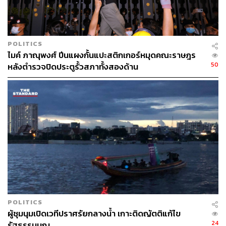
POLITICS
ไมค์ ภาณุพงศ์ ปีนแผงกั้นแปะสติกเกอร์หมุดคณะราษฎร
50
หลังตำรวจปิดประตูรั้วสภาทั้งสองด้าน
POLITICS
ผู้ชุมนุมเปิดเวทีปราศรัยกลางน้ำ เกาะติดญัตติแก้ไข
24
รัฐธรรมนูญ