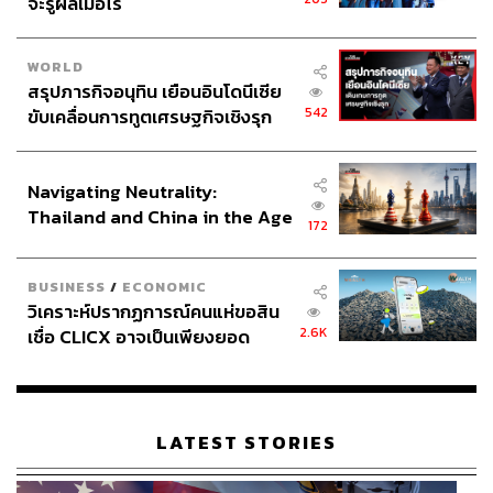
จะรู้ผลเมื่อไร
WORLD
สรุปภารกิจอนุทิน เยือนอินโดนีเซีย
542
ขับเคลื่อนการทูตเศรษฐกิจเชิงรุก
ประกาศหุ้นส่วนยุทธศาสตร์ไทย –
อินโดนีเซีย
Navigating Neutrality:
Thailand and China in the Age
172
of a New Global Order
BUSINESS
/
ECONOMIC
วิเคราะห์ปรากฏการณ์คนแห่ขอสิน
2.6K
เชื่อ CLICX อาจเป็นเพียงยอด
ภูเขาน้ำแข็ง ของปัญหาหนี้ครัว
เรือนไทยที่ถูกซุกไว้
LATEST STORIES