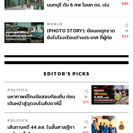
685
นนทบุรี ดับ 6 ศพ โฆษก ตร. เร่ง
สอบปมขโมยปืนปู่ก่อเหตุ
WORLD
(PHOTO STORY): ย้อนเหตุกราด
632
ยิงในโรงเรียนต่างประเทศ ที่ผู้ก่อ
เหตุเป็นนักเรียน
EDITOR'S PICKS
POLITICS
มหากาพย์โกงข้อสอบท้องถิ่น ก่อน
571
เดินหน้าสู่จุดจบในสัปดาห์นี้
POLITICS
เส้นทางคดี 44 สส. ในชั้นศาลฎีกา
203