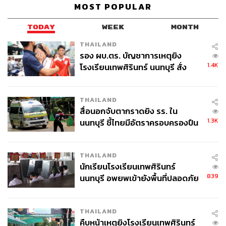
MOST POPULAR
TODAY
WEEK
MONTH
THAILAND
รอง ผบ.ตร. บัญชาการเหตุยิง
1.4K
โรงเรียนเทพศิรินทร์ นนทบุรี สั่ง
ค้นหา 2 รอบยืนยันไร้คนติดค้าง พบ
ศพปู่-ย่าที่บ้านพักผู้ก่อเหตุ
THAILAND
สื่อนอกจับตากราดยิง รร. ใน
1.3K
นนทบุรี ชี้ไทยมีอัตราครอบครองปืน
สูงในระดับต้นของภูมิภาค
THAILAND
นักเรียนโรงเรียนเทพศิรินทร์
839
นนทบุรี อพยพเข้ายังพื้นที่ปลอดภัย
ชั่วคราว หลังเหตุใช้อาวุธปืนภายใน
โรงเรียนคลี่คลาย
THAILAND
คืบหน้าเหตุยิงโรงเรียนเทพศิรินทร์