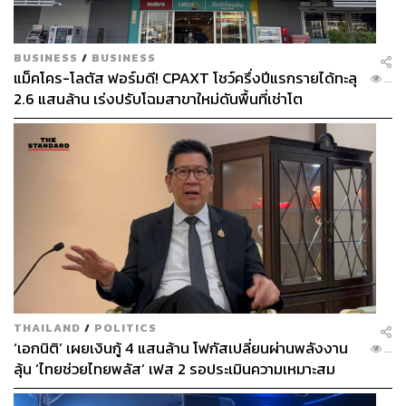
BUSINESS
/
BUSINESS
แม็คโคร-โลตัส ฟอร์มดี! CPAXT โชว์ครึ่งปีแรกรายได้ทะลุ
...
2.6 แสนล้าน เร่งปรับโฉมสาขาใหม่ดันพื้นที่เช่าโต
THAILAND
/
POLITICS
‘เอกนิติ’ เผยเงินกู้ 4 แสนล้าน โฟกัสเปลี่ยนผ่านพลังงาน
...
ลุ้น ‘ไทยช่วยไทยพลัส’ เฟส 2 รอประเมินความเหมาะสม