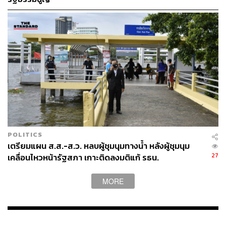
POLITICS
เตรียมแผน ส.ส.-ส.ว. หลบผู้ชุมนุมทางน้ำ หลังผู้ชุมนุม
27
เคลื่อนไหวหน้ารัฐสภา เกาะติดลงมติแก้ รธน.
MORE