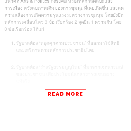
แนวคิด Arts & Politics Festival หรือเทศกาลศิลปะและ
การเมือง หวังลบภาพเดิมของการชุมนุมที่เคยเกิดขึ้น และลด
ความเสี่ยงการเกิดความรุนแรงระหว่างการชุมนุม โดยยังยึด
หลักการเคลื่อนไหว 3 ข้อ เรียกร้อง 2 จุดยืน 1 ความฝัน โดย
3 ข้อเรียกร้อง ได้แก่
รัฐบาลต้อง ‘หยุดคุกคามประชาชน’ ที่ออกมาใช้สิทธิ
และเสรีภาพตามหลักการประชาธิปไตย
รัฐบาลต้อง ‘ร่างรัฐธรรมนูญใหม่’ ที่มาจากเจตนารมณ์
ของประชาชน เพื่อประโยชน์แก่สาธารณชนอย่าง
แท้จริง
READ MORE
รัฐบาลต้อง ‘ยุบสภา’ เพื่อเป็นการเปิดทางให้ประชาชน
สามารถแสดงเจตจำนงในการเลือกผู้แทนของตนได้อีก
ครั้ง
2 จุดยืน ได้แก่