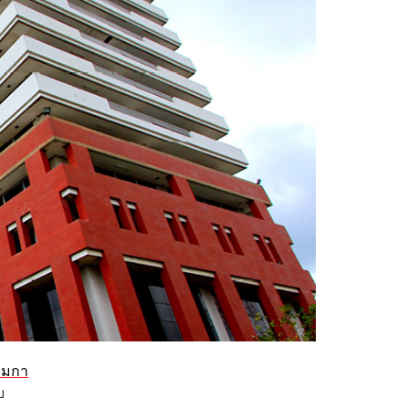
มกา
บ