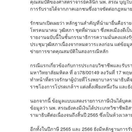
คุณสมบัติของศาสตราจารย์คลินิก นพ. สรณ บุญใบ
การรับรายได้จากภาคเอกชนซึ่งอาจขัดต่อกฎหมา
รักชนกเปิดเผยว่า หลักฐานสำคัญที่นำมายื่นคื
โทรคมนาคม วุฒิสภา ชุดที่ผ่านมา ซึ่งพลเมืองดีเป็
รายงานฉบับนี้ในชั้นกรรมาธิการความมั่นคงแห่งรัฐฯ
ประชุมวุฒิสภาเนื่องจากหมดวาระลงก่อน แต่ข้อมูลแ
ข่ายการขาดคุณสมบัติในสองกรณีหลัก
กรณีแรกเกี่ยวข้องกับการประกอบวิชาชีพและรับร
มหาวิทยาลัยมหิดล ที่ อว78/00149 ลงวันที่ 17 
ทำหน้าที่ตรวจรักษาผู้ป่วยที่โรงพยาบาลรามาธิบดี
ราชโองการโปรดเกล้าฯ แต่งตั้งเพียงหนึ่งวัน และ
นอกจากนี้ ข้อมูลแบบแสดงรายการภาษีเงินได้บุ
ข้อมูลว่า นพ. สรณยังคงมีเงินได้ประเภทวิชา
รามาธิบดีต่อเนื่องจนถึงสิ้นปี 2565 ซึ่งเป็นห้วงเว
อีกทั้งในปีภาษี 2565 และ 2566 ยังมีหลักฐานการรั