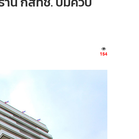
ะธาน กสทช. ปมควบ
154