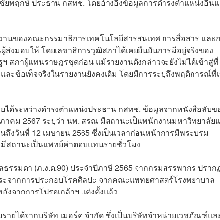
ชัยพฤกษ์ ประธาน กสทช. โดยอ้างอิงข้อมูลการดำรงตำแหน่งอื่น
ย
อรายงานของคณะกรรมาธิการเทคโนโลยีสารสนเทศ การสื่อสาร และ
นผู้ส่งมอบให้ โดยเลขาธิการวุฒิสภาได้เคยยืนยันการมีอยู่จริงของ
 สภาผู้แทนราษฎรชุดก่อน แม้รายงานดังกล่าวจะยังไม่ได้เข้าสู่ที่
ละข้อเท็จจริงในรายงานยังคงเดิม โดยมีการระบุถึงพฤติการณ์ที่เ
ายได้ระหว่างดำรงตำแหน่งประธาน กสทช. ข้อมูลจากหนังสือลับข
พฤษภาคม 2567 ระบุว่า นพ. สรณ มีสถานะเป็นพนักงานมหาวิทยาลัย
จนถึงวันที่ 12 เมษายน 2565 ซึ่งเป็นเวลาก่อนหน้าการมีพระบรม
ยังมีสถานะเป็นแพทย์ค่าตอบแทนรายชั่วโมง
คคลธรรมดา (ภ.ง.ด.90) ประจำปีภาษี 2565 จากกรมสรรพากร ปราก
ชีพอิสระจากการประกอบโรคศิลปะ จากคณะแพทยศาสตร์โรงพยาบาล
ลาหลังจากการโปรดเกล้าฯ แต่งตั้งแล้ว
บรายได้จากบริษัท เมอร์ค จำกัด ซึ่งเป็นบริษัทจำหน่ายเวชภัณฑ์แล