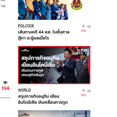
รวจ
บ
POLITICS
170
เส้นทางคดี 44 สส. ในชั้นศาล
ฎีกา จะรู้ผลเมื่อไร
154
WORLD
512
สรุปภารกิจอนุทิน เยือน
อินโดนีเซีย ขับเคลื่อนการทูต
เศรษฐกิจเชิงรุก ประกาศหุ้น
ส่วนยุทธศาสตร์ไทย –