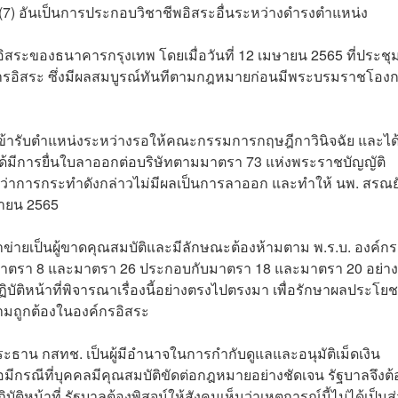
 (7) อันเป็นการประกอบวิชาชีพอิสระอื่นระหว่างดำรงตำแหน่ง
ิสระของธนาคารกรุงเทพ โดยเมื่อวันที่ 12 เมษายน 2565 ที่ประชุมผ
การอิสระ ซึ่งมีผลสมบูรณ์ทันทีตามกฎหมายก่อนมีพระบรมราชโอง
่เข้ารับตำแหน่งระหว่างรอให้คณะกรรมการกฤษฎีกาวินิจฉัย และได
้มีการยื่นใบลาออกต่อบริษัทตามมาตรา 73 แห่งพระราชบัญญัติ
ระบุว่าการกระทำดังกล่าวไม่มีผลเป็นการลาออก และทำให้ นพ. สรณยั
ษายน 2565
้าข่ายเป็นผู้ขาดคุณสมบัติและมีลักษณะต้องห้ามตาม พ.ร.บ. องค์กร
), มาตรา 8 และมาตรา 26 ประกอบกับมาตรา 18 และมาตรา 20 อย่าง
ัติหน้าที่พิจารณาเรื่องนี้อย่างตรงไปตรงมา เพื่อรักษาผลประโยช
ามถูกต้องในองค์กรอิสระ
ะธาน กสทช. เป็นผู้มีอำนาจในการกำกับดูแลและอนุมัติเม็ดเงิน
ีกรณีที่บุคคลมีคุณสมบัติขัดต่อกฎหมายอย่างชัดเจน รัฐบาลจึงต้
น้าที่ รัฐบาลต้องพิสูจน์ให้สังคมเห็นว่าเหตุการณ์นี้ไม่ได้เป็นส