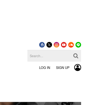
LOG IN
SIGN UP