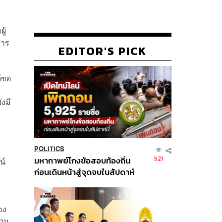
ู้
การ
EDITOR'S PICK
้ขอ
งมี
POLITICS
521
มหากาพย์โกงข้อสอบท้องถิ่น
น์
ก่อนเดินหน้าสู่จุดจบในสัปดาห์
นี้
อง
่วน