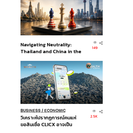
อินโดนีเซีย
Navigating Neutrality:
149
Thailand and China in the
Age of a New Global
Order
BUSINESS
/
ECONOMIC
2.5K
วิเคราะห์ปรากฏการณ์คนแห่
ขอสินเชื่อ CLICX อาจเป็น
เพียงยอดภูเขาน้ำแข็ง ของ