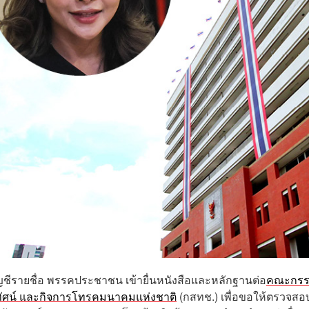
ชีรายชื่อ พรรคประชาชน เข้ายื่นหนังสือและหลักฐานต่อ
คณะกรร
ัศน์ และกิจการโทรคมนาคมแห่งชาติ
(กสทช.) เพื่อขอให้ตรวจสอ