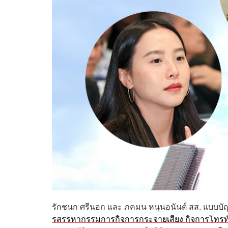
รักชนก ศรีนอก และ ภคมน หนุนอนันต์ สส. แบบบัญ
รสรรหากรรมการกิจการกระจายเสียง กิจการโทรท