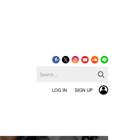
LOG IN
SIGN UP