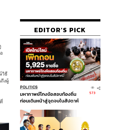
EDITOR'S PICK
ู
่อ
วิธี
ึงผู้
POLITICS
573
มหากาพย์โกงข้อสอบท้องถิ่น
ก่อนเดินหน้าสู่จุดจบในสัปดาห์
ี่
นี้