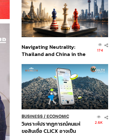
อินโดนีเซีย
Navigating Neutrality:
174
Thailand and China in the
Age of a New Global
Order
BUSINESS
/
ECONOMIC
2.6K
วิเคราะห์ปรากฏการณ์คนแห่
ขอสินเชื่อ CLICX อาจเป็น
เพียงยอดภูเขาน้ำแข็ง ของ