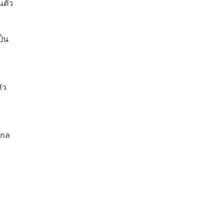
นตัว
ป็น
ัว
ไกล