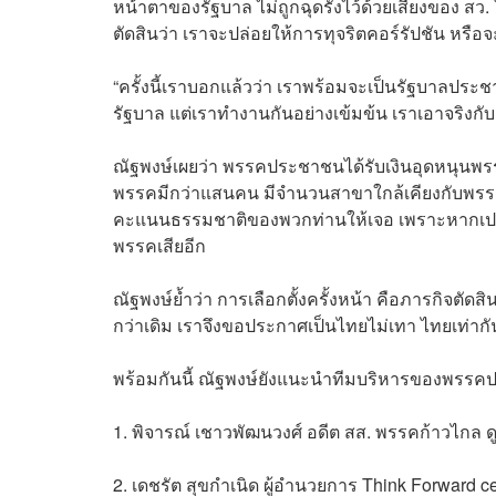
หน้าตาของรัฐบาล ไม่ถูกฉุดรั้งไว้ด้วยเสียงของ สว
ตัดสินว่า เราจะปล่อยให้การทุจริตคอร์รัปชัน หรือ
“ครั้งนี้เราบอกแล้วว่า เราพร้อมจะเป็นรัฐบาลประ
รัฐบาล แต่เราทํางานกันอย่างเข้มข้น เราเอาจริง
ณัฐพงษ์เผยว่า พรรคประชาชนได้รับเงินอุดหนุนพรรค
พรรคมีกว่าแสนคน มีจํานวนสาขาใกล้เคียงกับพรรคก้
คะแนนธรรมชาติของพวกท่านให้เจอ เพราะหากเปรี
พรรคเสียอีก
ณัฐพงษ์ย้ำว่า การเลือกตั้งครั้งหน้า คือภารกิจ
กว่าเดิม เราจึงขอประกาศเป็นไทยไม่เทา ไทยเท่าก
พร้อมกันนี้ ณัฐพงษ์ยังแนะนําทีมบริหารของพรรค
1. พิจารณ์ เชาวพัฒนวงศ์ อดีต สส. พรรคก้าวไกล 
2. เดชรัต สุขกำเนิด ผู้อำนวยการ Think Forward ce