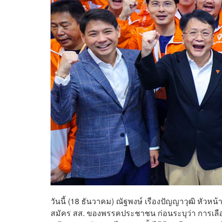
วันนี้ (18 ธันวาคม) ณัฐพงษ์ เรืองปัญญาวุฒิ หัว
สมัคร สส. ของพรรคประชาชน ก่อนระบุว่า การเลือกต