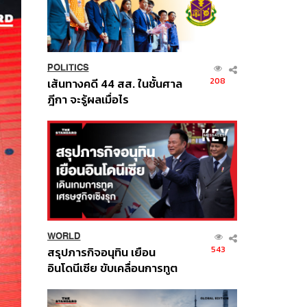
POLITICS
208
เส้นทางคดี 44 สส. ในชั้นศาล
ฎีกา จะรู้ผลเมื่อไร
WORLD
543
สรุปภารกิจอนุทิน เยือน
อินโดนีเซีย ขับเคลื่อนการทูต
เศรษฐกิจเชิงรุก ประกาศหุ้น
ส่วนยุทธศาสตร์ไทย –