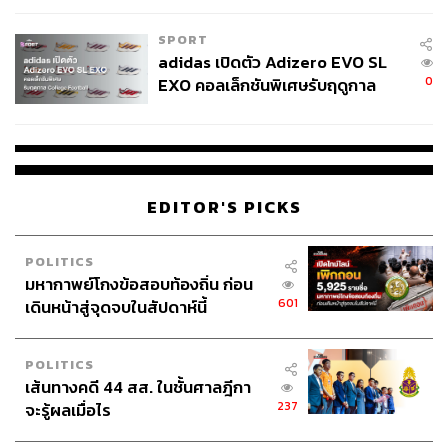
SPORT
adidas เปิดตัว Adizero EVO SL
0
EXO คอลเล็กชันพิเศษรับฤดูกาล
College Football
EDITOR'S PICKS
POLITICS
มหากาพย์โกงข้อสอบท้องถิ่น ก่อน
601
เดินหน้าสู่จุดจบในสัปดาห์นี้
POLITICS
เส้นทางคดี 44 สส. ในชั้นศาลฎีกา
237
จะรู้ผลเมื่อไร