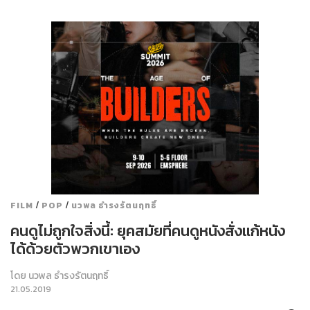
/
/
FILM
POP
นวพล ธำรงรัตนฤทธิ์
คนดูไม่ถูกใจสิ่งนี้: ยุคสมัยที่คนดูหนังสั่งแก้หนัง
ได้ด้วยตัวพวกเขาเอง
โดย
นวพล ธำรงรัตนฤทธิ์
21.05.2019