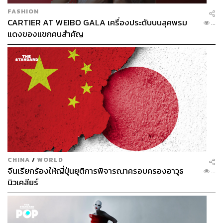
FASHION
CARTIER AT WEIBO GALA เครื่องประดับบนลุคพรม
...
แดงของแขกคนสำคัญ
CHINA
/
WORLD
จีนเรียกร้องให้ญี่ปุ่นยุติการพิจารณาครอบครองอาวุธ
...
นิวเคลียร์