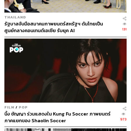
ความผิดพลาดของคนทำและความผิดพลาดในการดูหนัง
ของคนดู เป็นเรื่องที่อาจจะไม่สามารถตัดสินได้ว่าควรจะเป็น
แบบไหน ขึ้นอยู่กับว่าคุณเป็นคนทำแบบไหน และคุณเป็นคน
THAILAND
ดูแบบไหนมากกว่า
รัฐบาลจับมือสมาคมภาพยนตร์สหรัฐฯ ดันไทยเป็น
131
ศูนย์กลางคอนเทนต์เอเชีย รับยุค AI
พิสูจน์อักษร:
ภาวิกา ขันติศรีสกุล
TAGS:
ภาพยนตร์
เต๋อ-นวพล ธำรงรัตนฤทธิ์
Sonic the Hedgehog
134
ABOUT THE AUTHOR
FILM
/
POP
นวพล ธำรงรัตนฤทธิ์
นิ้ง ชัญญา ร่วมแสดงใน Kung Fu Soccer ภาพยนตร์
เป็นนักติดต่อสื่อสารผ่านมีเดียต่างๆ โดยหลัก
973
ภาคแยกของ Shaolin Soccer
คือจอหนังในโรงภาพยนตร์และมือถือ โดยรอง
คือตัวหนังสือหน้าคอมพิวเตอร์และแผ่น