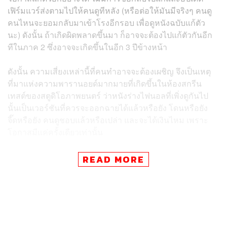
เฟิร์มแวร์ส่งตามไปให้คนดูทีหลัง (หรือต่อให้มันมีจริงๆ คนดู
คนไหนจะยอมกลับมาเข้าโรงอีกรอบ เพื่อดูหนังฉบับแก้ตัว
นะ) ดังนั้น ถ้าเกิดผิดพลาดขึ้นมา ก็อาจจะต้องไปแก้ตัวกันอีก
ทีในภาค 2 ซึ่งอาจจะเกิดขึ้นในอีก 3 ปีข้างหน้า
ดังนั้น ความเสี่ยงเหล่านี้ที่คนทำอาจจะต้องเผชิญ จึงเป็นเหตุ
ที่มาแห่งความพารานอยด์มากมายที่เกิดขึ้นในห้องสกรีน
เทสต์ของสตูดิโอภาพยนตร์ ว่าหนังร่างไฟนอลที่เพิ่งดูกันไป
นั้นเป็นเวอร์ชันที่ควรจะออกฉายได้แล้วหรือยัง โดนหรือยัง
จี๊ดหรือยัง คนดูชอบแล้วหรือเปล่า และจะได้เงินไหม เพราะ
โอกาสมีแค่ครั้งเดียวเท่านั้น
​ในกรณีล่าสุดของหนังเรื่อง
Sonic the Hedgehog
ฉบับ Live
READ MORE
Action ที่มีการปล่อยภาพนิ่งและเทรลเลอร์ออกมาสู่
สาธารณะเมื่อ 2 อาทิตย์ที่ผ่านมา และเกิดกระแสลบมากมาย
ถึงคาแรกเตอร์ดีไซน์ในฉบับหนังที่ทำออกมาไม่เหมือนใน
เกม ซึ่งส่งผลให้เกิดการที่คนดูที่มีฝีมือในเรื่อง Photoshop รี
ทัชและสร้าง Sonic แบบที่ควรจะเป็นออกมา ซึ่งออกมา