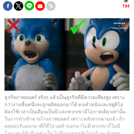
134
​ธุรกิจภาพยนตร์ จริงๆ แล้วเป็นธุรกิจที่มีความเสี่ยงสูง เพราะ
กว่างานชิ้นหนึ่งจะถูกผลิตออกมาได้ คนทำหนังและสตูดิโอ
ต้องใช้เวลาเป็นเดือนเป็นปี และพวกเขามีโอกาสเดียวเท่านั้น
ในการนำเข้าฉายโรงภาพยนตร์ เพราะหลังจากฉายแล้ว ถ้า
ผลตอบรับออกมาดีก็ดีไป แต่ถ้าออกมาไม่ดี พวกเขาก็ไม่มี
โอกาสแก้ตัวอีกอย่างใด ไม่มีการขอกลับไปแก้และอัปเดต