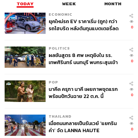
TODAY
WEEK
MONTH
ECONOMIC
ยุคใหม่รถ EV ราคาเริ่ม (ถูก) กว่า
0
รถไฮบริด หลังต้นทุนแบตเตอรี่ลด
ลง - จีนแห่บุกตลาดเกิดใหม่
POLITICS
ผลชันสูตร 8 ศพ เหตุยิงใน รร.
0
เทพศิรินทร์ นนทบุรี พบกระสุนเข้า
จุดสำคัญ ‘ศีรษะ-หน้าอก’ ครูถูกยิง
4 นัด จากระยะไกล
POP
นาคี๓ ครุฑา นาคี เผยภาพชุดแรก
0
พร้อมปักวันฉาย 22 ต.ค. นี้
THAILAND
เมื่อถนนกลายเป็นรันเวย์ ‘แยกริน
0
คำ’ จัด LANNA HAUTE
COUTURE กลางสายฝน