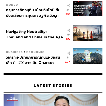
WORLD
สรุปภารกิจอนุทิน เยือนอินโดนีเซีย
557
ขับเคลื่อนการทูตเศรษฐกิจเชิงรุก
ประกาศหุ้นส่วนยุทธศาสตร์ไทย –
อินโดนีเซีย
Navigating Neutrality:
Thailand and China in the Age
192
of a New Global Order
BUSINESS
/
ECONOMIC
วิเคราะห์ปรากฏการณ์คนแห่ขอสิน
2.7K
เชื่อ CLICX อาจเป็นเพียงยอด
ภูเขาน้ำแข็ง ของปัญหาหนี้ครัว
เรือนไทยที่ถูกซุกไว้
LATEST STORIES