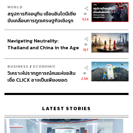
WORLD
สรุปภารกิจอนุทิน เยือนอินโดนีเซีย
524
ขับเคลื่อนการทูตเศรษฐกิจเชิงรุก
ประกาศหุ้นส่วนยุทธศาสตร์ไทย –
อินโดนีเซีย
Navigating Neutrality:
Thailand and China in the Age
157
of a New Global Order
BUSINESS
/
ECONOMIC
วิเคราะห์ปรากฏการณ์คนแห่ขอสิน
2.5K
เชื่อ CLICX อาจเป็นเพียงยอด
ภูเขาน้ำแข็ง ของปัญหาหนี้ครัว
เรือนไทยที่ถูกซุกไว้
LATEST STORIES