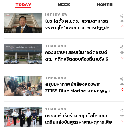
TODAY
WEEK
MONTH
INTERVIEW
ไขรหัสตั้ง ผบ.ตร. ‘ความสามารถ
0
vs อาวุโส’ และอนาคตการปฏิรูปสี
กากี กับ พล.ต.อ. เอก อังสนานนท์
THAILAND
กองปราบฯ สอบเข้ม ‘อดีตอธิบดี
0
สถ.’ คดีทุจริตสอบท้องถิ่น แจ้ง 6
ข้อหาหนัก จ่อชง ป.ป.ช. 12 ส.ค. นี้
THAILAND
สรุปมหากาพย์กล้องส่องพระ
0
ZEISS Blue Marine จากสัญญา
ผลิต 8.3 ล้าน สู่ข้อพิพาท ‘มา
เวลล์ฯ’ ฟ้อง ‘โทน บางแค’ ผิดนัด
THAILAND
จ่ายหนี้-แอบระบุแบรนด์
ครอบครัวรับร่าง ฮลุน โซโล่ แล้ว
0
เตรียมส่งชันสูตรหาสาเหตุการเสีย