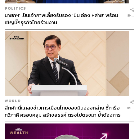
POLITICS
นายกฯ’ เป็นเจ้าภาพเลี้ยงรับรอง ‘มิน อ่อง หล่าย’ พร้อม
...
เชิญบิ๊กธุรกิจไทยร่วมงาน
WORLD
สีหศักดิ์แถลงข่าวการเยือนไทยของมินอ่องหล่าย ชี้หารือ
...
ทวิภาคี ครอบคลุม สร้างสรรค์ ตรงไปตรงมา ย้ำต้องการ
ให้เมียนมากลับสู่อาเซียน