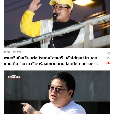
POLITICS
เพนกวินบินเรียนต่อประเทศโลกเสรี หลังได้ทุนป.โท-เอก
1.1K
แบบเต็มจำนวน เรียกร้องไทยปลดปล่อยนักโทษทางการ
เมืองทั้งหมด