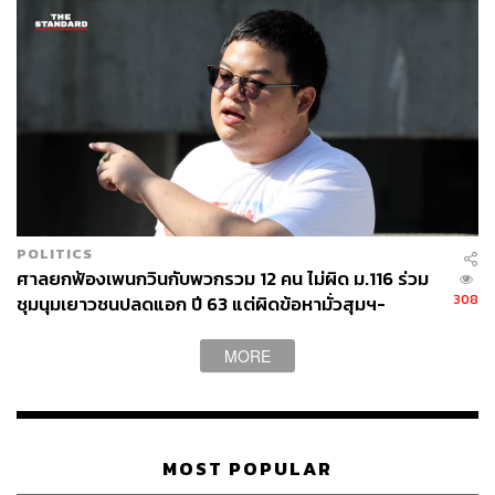
POLITICS
ศาลยกฟ้องเพนกวินกับพวกรวม 12 คน ไม่ผิด ม.116 ร่วม
308
ชุมนุมเยาวชนปลดแอก ปี 63 แต่ผิดข้อหามั่วสุมฯ-
พ.ร.บ.รักษาความสะอาด
MORE
MOST POPULAR