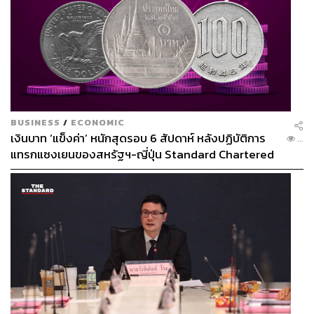
BUSINESS
/
ECONOMIC
เงินบาท ‘แข็งค่า’ หนักสุดรอบ 6 สัปดาห์ หลังปฏิบัติการ
...
แทรกแซงเยนของสหรัฐฯ-ญี่ปุ่น Standard Chartered
เปิดเป้าสิ้นปีนี้จ่อแข็งต่อแตะ 32.50 บาทต่อดอลลาร์