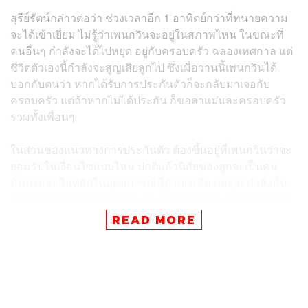
สุรีย์รัตน์กล่าวต่อว่า ช่วงเวลาอีก 1 อาทิตย์กว่าที่ทนายความ
จะได้เข้าเยี่ยม ไม่รู้ว่าเพนกวินจะอยู่ในสภาพไหน ในขณะที่
คนอื่นๆ กำลังจะได้ไปหยุด อยู่กับครอบครัว ฉลองเทศกาล แต่
ชีวิตตัวเองนี้กำลังจะสูญเสียลูกไป ซึ่งเมื่อวานนี้เพนกวินได้
บอกกับตนว่า หากได้รับการประกันตัวก็จะกลับมาเจอกับ
ครอบครัว แต่ถ้าหากไม่ได้ประกัน ก็ขอลาแม่และครอบครัว
รวมทั้งเพื่อนๆ
ในส่วนของแนวทางการประกันตัว ต้องขึ้นอยู่ที่เพนกวินว่าจะ
ยอมรับในเงื่อนไขแบบไหน ปกติแล้วนิสัยของลูกจะเป็นคน
มั่นคงและยืนหยัดในอุดมการณ์ที่ตัวเองเชื่อ และจะทำสิ่งนั้น
ตามที่เคยได้สัญญาไว้ เพราะฉะนั้นแล้วในเรื่องนี้ตนจึงปล่อย
ให้ลูกเป็นคนตัดสินใจ เพราะสุดท้ายแล้วสิ่งที่เพนกวินเลือกคือ
READ MORE
สิ่งที่เพนกวินจะต้องรับผิดชอบ
ด้าน ประจักษ์ ก้องกีรติ อาจารย์ประจำคณะรัฐศาสตร์
มหาวิทยาลัยธรรมศาสตร์ กล่าวว่า ตอนนี้คนที่น่าเป็นห่วง
ที่สุดคือเพนกวิน เพราะมีอาการทางร่างกายทรุดลงเรื่อยๆ