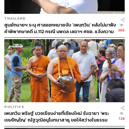
THAILAND
ศูนย์ทนายฯ ระบุ ศาลออกหมายจับ ‘เพนกวิน’ หลังไม่มาฟัง
366
คำพิพากษาคดี ม.112 กรณี นพดล เลขาฯ ศชอ. แจ้งความ
POLITICS
เพนกวิน พริษฐ์ บวชเรียบง่ายที่เชียงใหม่ รับฉายา ‘พระ
728
เขมปัญโญ’ ณัฐวุฒิอนุโมทนาสาธุ ขอให้สว่างในธรรม
สงบในใจ สง่าในชีวิต