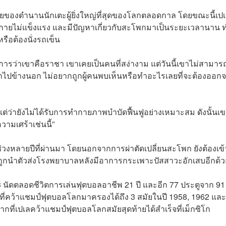
รชายของตำนานนักเตะผู้ยิ่งใหญ่ที่สุดของโลกตลอดกาล โดยขณะนี้เป
างกายไม่แข็งแรง และมีปัญหาเกี่ยวกับสะโพกมาเป็นระยะเวลานาน 
หรือต้องนั่งรถเข็น
ารว่าเขาคือราชา เขาเคยเป็นคนที่สง่างาม แต่วันนี้เขาไม่สามาร
กไปข้างนอก ไม่อยากถูกผู้คนพบเห็นหรือทำอะไรเลยที่จะต้องออก
่ว่ายังไม่ได้รับการทำกายภาพบำบัดฟื้นฟูอย่างเหมาะสม ดังนั้นเข
ามเศร้าเช่นนี้”
ช่วงหลายปีที่ผ่านมา โดยนอกจากการผ่าตัดเปลี่ยนสะโพก ยังต้องเข้
ายถูกนำตัวส่งโรงพยาบาลหลังมีอาการกระเพาะปัสสาวะอักเสบอีกด้ว
3 นัดตลอดชีวิตการเล่นฟุตบอลอาชีพ 21 ปี และอีก 77 ประตูจาก 91
ที่คว้าแชมป์ฟุตบอลโลกมาครองได้ถึง 3 สมัยในปี 1958, 1962 และ
กที่เปเลคว้าแชมป์ฟุตบอลโลกสมัยสุดท้ายได้สำเร็จที่เม็กซิโก