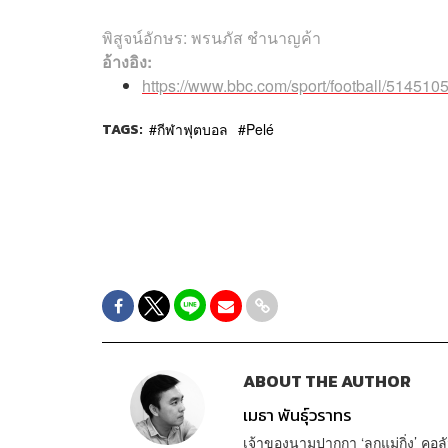
พิสูจน์อักษร: พรนภัส ชำนาญค้า
อ้างอิง:
https://www.bbc.com/sport/football/514510
TAGS:
กีฬาฟุตบอล
Pelé
ABOUT THE AUTHOR
เมธา พันธุ์วราทร
เจ้าของนามปากกา ‘ลูกแม่กิ่ง’ คอลั