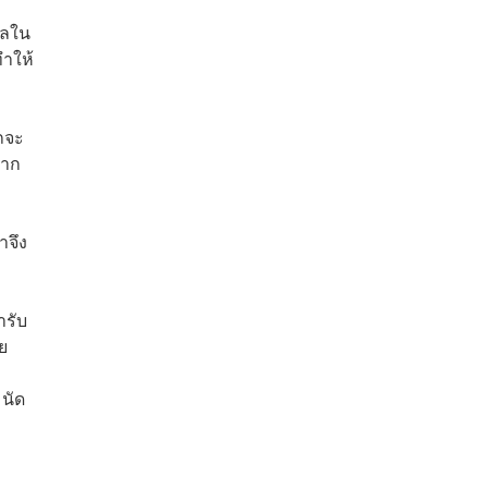
เลใน
ทำให้
ถจะ
จาก
าจึง
ารับ
ย
 นัด