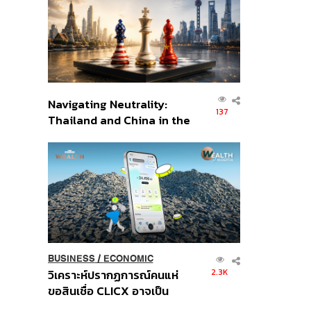
อินโดนีเซีย
Navigating Neutrality:
137
Thailand and China in the
Age of a New Global
Order
BUSINESS
/
ECONOMIC
2.3K
วิเคราะห์ปรากฏการณ์คนแห่
ขอสินเชื่อ CLICX อาจเป็น
เพียงยอดภูเขาน้ำแข็ง ของ