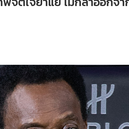
าพจิตใจย่ำแย่ ไม่กล้าออกจา