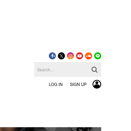
LOG IN
SIGN UP