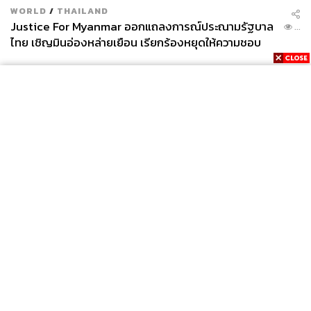
WORLD
/
THAILAND
Justice For Myanmar ออกแถลงการณ์ประณามรัฐบาล
...
ไทย เชิญมินอ่องหล่ายเยือน เรียกร้องหยุดให้ความชอบ
ธรรมรัฐบาลทหาร
News
Wealth
Pop
Podcast
Video
Now
Opinion
Careers
Events
Privacy
About
Contact
Policy
FOR
ADVERTISING
MEMBERSHIP