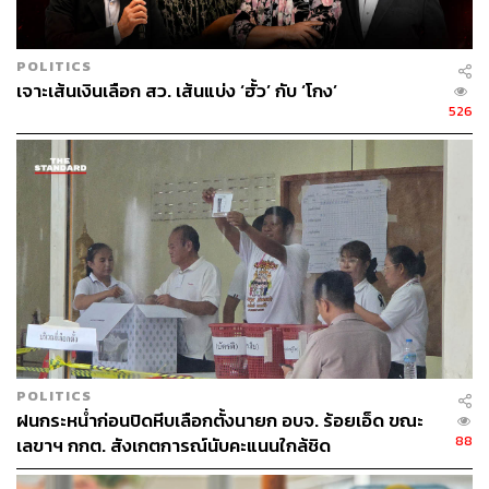
POLITICS
เจาะเส้นเงินเลือก สว. เส้นแบ่ง ‘ฮั้ว’ กับ ‘โกง’
526
POLITICS
ฝนกระหน่ำก่อนปิดหีบเลือกตั้งนายก อบจ. ร้อยเอ็ด ขณะ
88
เลขาฯ กกต. สังเกตการณ์นับคะแนนใกล้ชิด