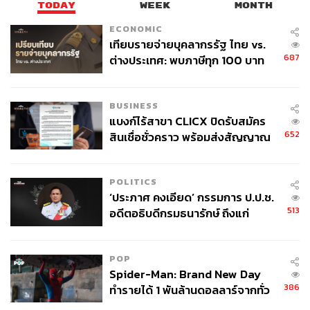
TODAY
WEEK
MONTH
ECONOMIC
เทียบรายจ่ายบุคลากรรัฐ ไทย vs.
687
ต่างประเทศ: พบภาษีทุก 100 บาท
ของคนไทยใช้ไปกับข้าราชการเฉียด
40 บาท
BUSINESS
แบงก์ไร้สาขา CLICX ปิดรับสมัคร
652
สินเชื่อชั่วคราว พร้อมส่งสัญญาณ
เตือนกลุ่มกู้เงินผิดวัตถุประสงค์-ให้
ข้อมูลเท็จ เตรียมดำเนินคดีเด็ดขาด
POLITICS
‘ประภาศ คงเอียด’ กรรมการ ป.ป.ช.
513
อดีตอธิบดีกรมธนารักษ์ ถึงแก่
อนิจกรรม
POP
Spider-Man: Brand New Day
386
ทำรายได้ 1 พันล้านดอลลาร์จากทั่ว
โลกภายใน 6 วัน