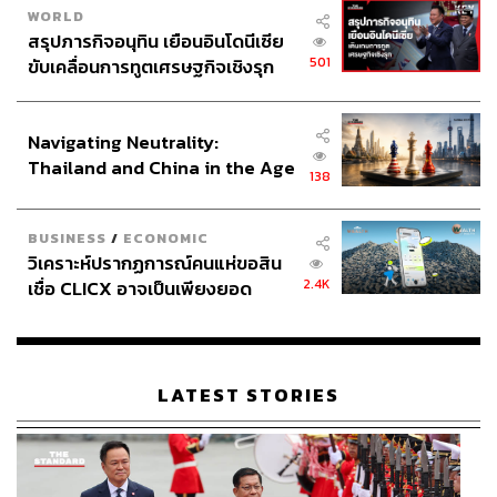
WORLD
สรุปภารกิจอนุทิน เยือนอินโดนีเซีย
501
ขับเคลื่อนการทูตเศรษฐกิจเชิงรุก
ประกาศหุ้นส่วนยุทธศาสตร์ไทย –
อินโดนีเซีย
Navigating Neutrality:
Thailand and China in the Age
138
of a New Global Order
BUSINESS
/
ECONOMIC
วิเคราะห์ปรากฏการณ์คนแห่ขอสิน
2.4K
เชื่อ CLICX อาจเป็นเพียงยอด
ภูเขาน้ำแข็ง ของปัญหาหนี้ครัว
เรือนไทยที่ถูกซุกไว้
LATEST STORIES