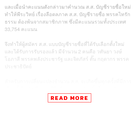
และเมื่อนำคะแนนดังกล่าวมาคำนวณ ส.ส. บัญชีรายชื่อใหม่
ทำให้พีระวิทย์ เรื่องลือดลภาค ส.ส. บัญชีรายชื่อ พรรคไทรัก
ธรรม ต้องพ้นจากสมาชิกภาพ ซึ่งมีคะแนนรวมทั้งประเทศ
33,754 คะแนน
จึงทำให้ผู้สมัคร ส.ส. แบบบัญชีรายชื่อที่ได้รับเลือกตั้งใหม่
และได้รับการรับรองแล้ว มีจำนวน 2 คนคือ
วทันยา วงษ์
โอภาสี
พรรคพลังประชารัฐ และจิตภัสร์ ตั๊น กฤดากร พรรค
ประชาธิปัตย์
สำหรับการเปลี่ยนแปลงจำนวน ส.ส. จะเกิดขึ้นทุกครั้งที่มีการ
เลือกตั้งใหม่ หรือหากมีใบส้มคะแนนส่วนนั้นก็จะถูกหักออก
ในพรรคนั้น พูดง่ายๆ คือ มีการออกแบบกติกาโดยเขียนเป็
READ MORE
กฎหมายใน
พระราชบัญญัติประกอบรัฐธรรมนูญว่าด้วยการ
เลือกตั้งสมาชิกสภาผู้แทนราษฎร พ.ศ. 2561
ให้มีการ
เปลี่ยนแปลงแบบนี้ได้ถึง 1 ปีเลยทีเดียว ดังนั้นสถานภาพ ส.ส.
จะนิ่งเมื่อพ้นกรอบเวลา 1 ปีนี้ไปแล้ว