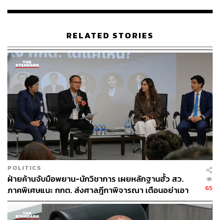
ABOUT THE AUTHOR
ธนกร วงษ์ปัญญา
RELATED STORIES
บรรณาธิการข่าวในประเทศ กอง
บรรณาธิการข่าว THE STANDARD
ABOUT THE PHOTOGRAPHER
ฐานิส สุดโต
บรรณาธิการภาพ ประจำสำนักข่าว THE
STANDARD
POLITICS
ฝ่ายค้านจับมือพยาน-นักวิชาการ เผยหลักฐานฮั้ว สว.
65
ภาคพิเศษแนะ กกต. ส่งศาลฎีกาพิจารณา เตือนอย่าเอา
ตัวเป็นตู้รับกระสุนแทน