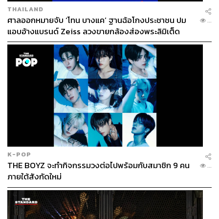
THAILAND
ศาลออกหมายจับ ‘โทน บางแค’ ฐานฉ้อโกงประชาชน ปม
...
แอบอ้างแบรนด์ Zeiss ลวงขายกล้องส่องพระลิมิเต็ด
K-POP
THE BOYZ จะทำกิจกรรมวงต่อไปพร้อมกับสมาชิก 9 คน
...
ภายใต้สังกัดใหม่