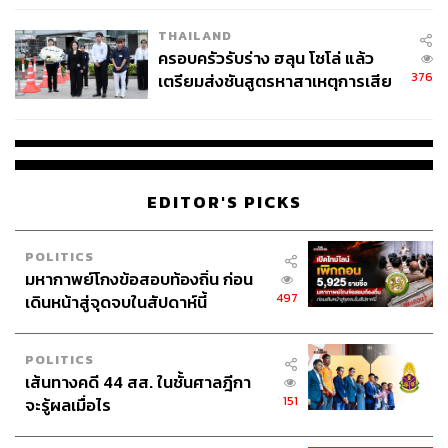
THAILAND
ครอบครัวรับร่าง ฮลุน โซโล่ แล้ว
376
เตรียมส่งชันสูตรหาสาเหตุการเสีย
ชีวิต
EDITOR'S PICKS
POLITICS
มหากาพย์โกงข้อสอบท้องถิ่น ก่อน
497
เดินหน้าสู่จุดจบในสัปดาห์นี้
POLITICS
เส้นทางคดี 44 สส. ในชั้นศาลฎีกา
151
จะรู้ผลเมื่อไร