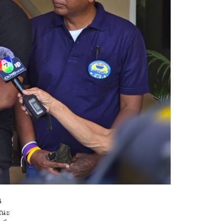
น
คณะ