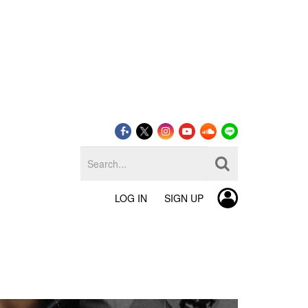
LOG IN
SIGN UP