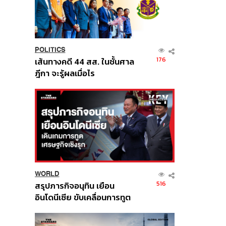
POLITICS
176
เส้นทางคดี 44 สส. ในชั้นศาล
ฎีกา จะรู้ผลเมื่อไร
WORLD
516
สรุปภารกิจอนุทิน เยือน
อินโดนีเซีย ขับเคลื่อนการทูต
เศรษฐกิจเชิงรุก ประกาศหุ้น
ส่วนยุทธศาสตร์ไทย –