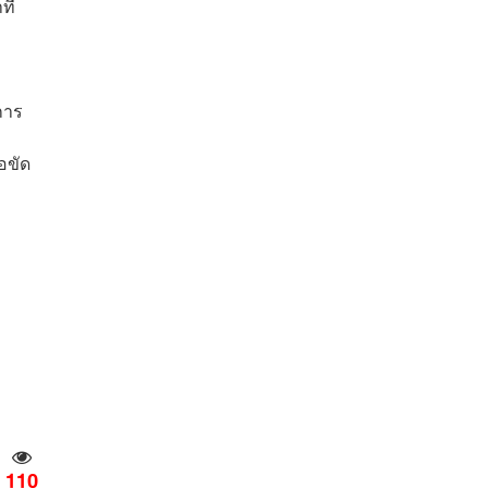
ี่
การ
อขัด
110