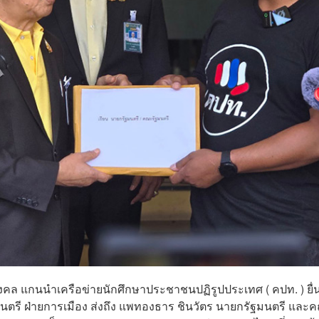
ยมงคล
แกนนำเครือข่ายนักศึกษาประชาชนปฏิรูปประเทศ ( คปท. )
ยื่
มนตรี ฝ่ายการเมือง ส่งถึง แพทองธาร ชินวัตร นายกรัฐมนตรี และ