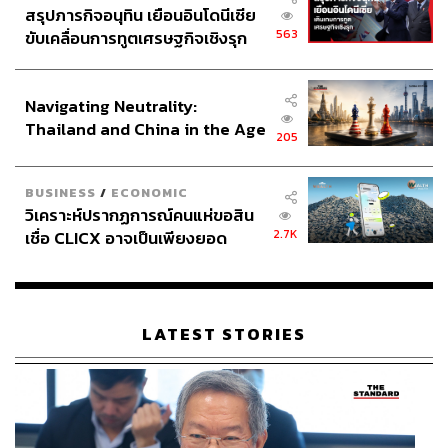
สรุปภารกิจอนุทิน เยือนอินโดนีเซีย
563
ขับเคลื่อนการทูตเศรษฐกิจเชิงรุก
ประกาศหุ้นส่วนยุทธศาสตร์ไทย –
อินโดนีเซีย
Navigating Neutrality:
Thailand and China in the Age
205
of a New Global Order
BUSINESS
/
ECONOMIC
วิเคราะห์ปรากฏการณ์คนแห่ขอสิน
2.7K
เชื่อ CLICX อาจเป็นเพียงยอด
ภูเขาน้ำแข็ง ของปัญหาหนี้ครัว
เรือนไทยที่ถูกซุกไว้
LATEST STORIES