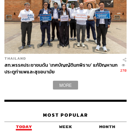
TAGS:
กรมปศุสัตว์
นกพิราบ
สำนักอนามัย
THAILAND
54
สท.พรรคประชาชนดัน ‘เทศบัญญัตินกพิราบ’ แก้ปัญหานก
278
ประตูท่าแพและสุขอนามัย
ABOUT THE PHOTOGRAPHER
MORE
ฐานิส สุดโต
บรรณาธิการภาพ ประจำสำนักข่าว THE
STANDARD
MOST POPULAR
TODAY
WEEK
MONTH