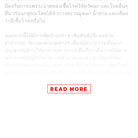
ป้องกันการแพร่ระบาดของเชื้อโรคไข้หวัดนก และโรคอื่นๆ
ที่มากับนกสู่คน โดยได้ทำการตรวจมูลนก น้ำลาย และเลือด
ว่ามีเชื้อโรคหรือไม่
นอกจากนี้ได้มีการติดป้ายประชาสัมพันธ์บริเวณสวน
สาธารณะ วัด และตามจุดต่างๆ เพื่อขอความร่วมมือจาก
ประชาชนห้ามให้อาหารนก หากฝ่าฝืนถือว่ามีความผิดตาม
พระราชบัญญัติ
รักษาความสะอาดและความเป็นระเบียบ
เรียบร้อยของบ้านเมือง พ.ศ. 2535 ที่ห้ามให้อาหารสัตว์ในที่
สาธารณะ มีโทษปรับ 25,000 บาท หรือจำคุก 3 เดือน หรือทั้ง
จำทั้งปรับ และ
พระราชบัญญัติ
สาธารณสุข พ.ศ. 2535 ปรับ
2,000 บาท
READ MORE