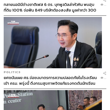
ทลายนอมินีต่างชาติเฟส 6 ตร. บุกพูลวิลล่าหัวหิน พบฮุบ
...
ที่ดิน 100% จ่อฟัน 849 บริษัทต้องสงสัย มูลค่ากว่า 300
ล้าน
POLITICS
ยศชนันเผย ศธ.จ่อชงมาตรการความปลอดภัยในโรงเรียน
...
เข้า ครม. พรุ่งนี้ ดึงกรมสุขภาพจิตแก้แรงกดดันนักเรียน
โดนบูลลี่