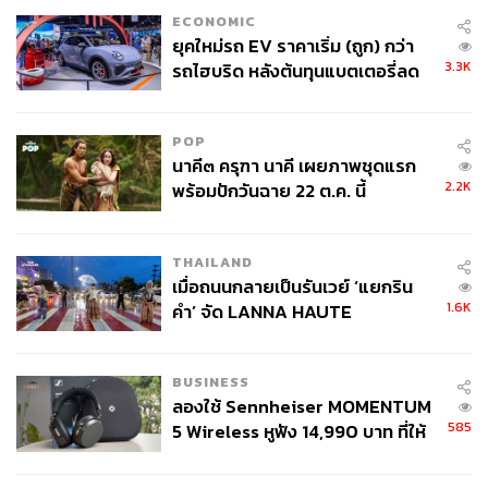
ECONOMIC
ยุคใหม่รถ EV ราคาเริ่ม (ถูก) กว่า
3.3K
รถไฮบริด หลังต้นทุนแบตเตอรี่ลด
ลง - จีนแห่บุกตลาดเกิดใหม่
POP
นาคี๓ ครุฑา นาคี เผยภาพชุดแรก
2.2K
พร้อมปักวันฉาย 22 ต.ค. นี้
THAILAND
เมื่อถนนกลายเป็นรันเวย์ ‘แยกริน
1.6K
คำ’ จัด LANNA HAUTE
COUTURE กลางสายฝน
BUSINESS
ลองใช้ Sennheiser MOMENTUM
585
5 Wireless หูฟัง 14,990 บาท ที่ให้
ผู้ใช้ถอดเปลี่ยนแบตเองได้ ก่อนกฎ
EU บังคับปีหน้า