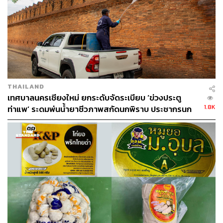
THAILAND
เทศบาลนครเชียงใหม่ ยกระดับจัดระเบียบ ‘ข่วงประตู
1.8K
ท่าแพ’ ระดมพ่นน้ำยาชีวภาพสกัดนกพิราบ ประชากรนก
ลดลงกว่า 90%