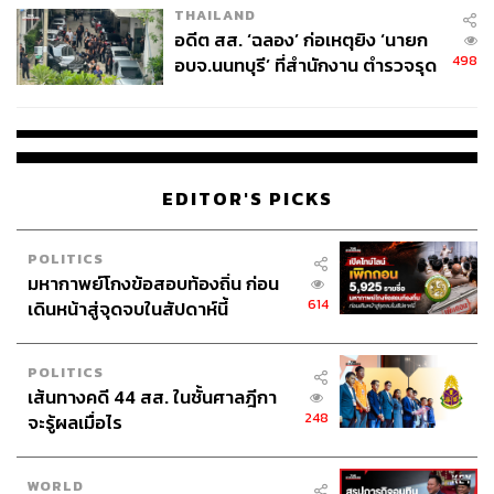
THAILAND
อดีต สส. ‘ฉลอง’ ก่อเหตุยิง ‘นายก
498
อบจ.นนทบุรี’ ที่สำนักงาน ตำรวจรุด
ลงพื้นที่
EDITOR'S PICKS
POLITICS
มหากาพย์โกงข้อสอบท้องถิ่น ก่อน
614
เดินหน้าสู่จุดจบในสัปดาห์นี้
POLITICS
เส้นทางคดี 44 สส. ในชั้นศาลฎีกา
248
จะรู้ผลเมื่อไร
WORLD