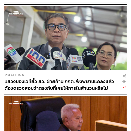
กัญชง ระหว่างการรอสมาชิกเข้ามาเป็นองค์ประชุมเพื่อลง
มติ ศุภชัย โพธิ์สุ รองประธานสภาผู้แทนราษฎรคนที่ 2
ประธานการประชุมในขณะนั้น ได้เน้นย้ำว่า การแสดงตน
ครั้งนี้ขอให้ลงหลักฐานการแสดงตนไว้ด้วย เพื่อให้ประชาชน
ได้รับทราบว่าได้มาเป็นองค์ประชุมจริงหรือไม่
ด้าน พิเชษฐ์ เชื้อเมืองพาน ส.ส. จังหวัดเชียงราย พรรคเพื่อ
ไทย กล่าวว่า ท่านประธานไม่จำเป็นต้องพูดมาก ยิ่งพูดมากจะ
ยิ่งดูแย่ เราทุกคนต่างก็รู้ว่าระเบียบข้อบังคับการประชุมเป็น
อย่างไร สมาชิกแต่ละคนมีเอกสิทธิ์ที่จะเข้าหรือไม่เข้าร่วม
POLITICS
การประชุม อย่าโทษคนอื่นเลย
แสวงมองเวทีฮั้ว สว. ฝ่ายค้าน กกต. ฟังพยานแถลงแล้ว
175
ต้องตรวจสอบว่าตรงกับที่เคยให้การในสำนวนหรือไม่
ศุภชัยจึงตอบว่า ไม่ได้ว่ากล่าวใคร แต่เพียงเน้นย้ำไว้ เพราะ
กลัวว่าจะมีสมาชิกรู้สึกวังเวงในห้องประชุมอีก จากนั้นจึงได้
ให้แสดงผลการรับองค์ประชุม ปรากฏว่า สมาชิกในห้อง
ประชุมขณะนั้นมีจำนวน 214 คน ไม่ถึงกึ่งหนึ่งของสมาชิก
สภาฯ ทั้งหมดตามข้อบังคับ ทำให้ประธานสั่งปิดการประชุม
ในเวลา 17.21 น.