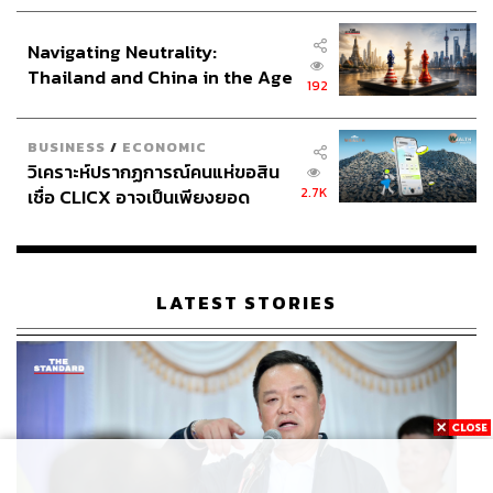
ประกาศหุ้นส่วนยุทธศาสตร์ไทย –
อินโดนีเซีย
Navigating Neutrality:
Thailand and China in the Age
192
of a New Global Order
BUSINESS
/
ECONOMIC
วิเคราะห์ปรากฏการณ์คนแห่ขอสิน
2.7K
เชื่อ CLICX อาจเป็นเพียงยอด
ภูเขาน้ำแข็ง ของปัญหาหนี้ครัว
เรือนไทยที่ถูกซุกไว้
LATEST STORIES