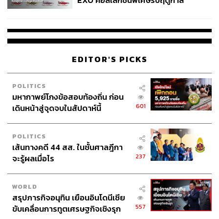
EXO คอลเล็กชันพิเศษรับฤดูกาล
College Football
EDITOR'S PICKS
POLITICS
มหากาพย์โกงข้อสอบท้องถิ่น ก่อน
601
เดินหน้าสู่จุดจบในสัปดาห์นี้
POLITICS
เส้นทางคดี 44 สส. ในชั้นศาลฎีกา
237
จะรู้ผลเมื่อไร
WORLD
สรุปภารกิจอนุทิน เยือนอินโดนีเซีย
557
ขับเคลื่อนการทูตเศรษฐกิจเชิงรุก