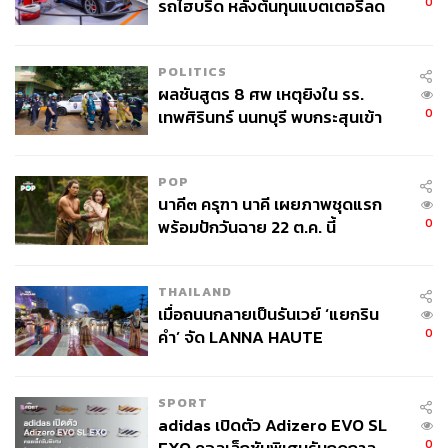
0
รถไฮบริด หลังต้นทุนแบตเตอรี่ลด
ลง - จีนแห่บุกตลาดเกิดใหม่
POLITICS
ผลชันสูตร 8 ศพ เหตุยิงใน รร.
0
เทพศิรินทร์ นนทบุรี พบกระสุนเข้า
จุดสำคัญ ‘ศีรษะ-หน้าอก’ ครูถูกยิง
4 นัด จากระยะไกล
POP
นาคี๓ ครุฑา นาคี เผยภาพชุดแรก
0
พร้อมปักวันฉาย 22 ต.ค. นี้
THAILAND
เมื่อถนนกลายเป็นรันเวย์ ‘แยกริน
0
คำ’ จัด LANNA HAUTE
COUTURE กลางสายฝน
SPORT
adidas เปิดตัว Adizero EVO SL
0