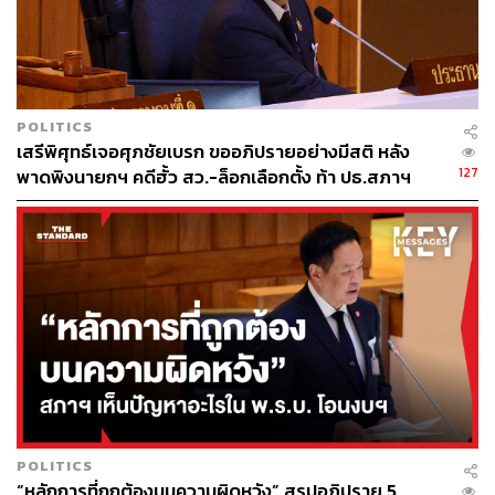
TAGS:
พ.ร.บ.กัญชา
สภาล่ม
การประชุมสภาผู้แทนราษฎร
จิรายุ ห่วงทรัพย์
สาทิตย์ วงศ์หนองเตย
พิเชษฐ์ เชื้อเมืองพาน
POLITICS
เสรีพิศุทธ์เจอศุภชัยเบรก ขออภิปรายอย่างมีสติ หลัง
127
พาดพิงนายกฯ คดีฮั้ว สว.-ล็อกเลือกตั้ง ท้า ปธ.สภาฯ
สาบานเป็นกลาง-ไม่อยู่ฝ่ายรัฐบาล
67
ABOUT THE AUTHOR
THE STANDARD TEAM
กองบรรณาธิการ THE STANDARD
POLITICS
“หลักการที่ถูกต้องบนความผิดหวัง” สรุปอภิปราย 5