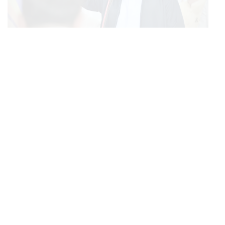
POLITICS
อนุทินย้ำพับโครงการแลนด์บริดจ์เพราะไม่คุ้ม มุ่งพัฒนา
...
Missing Link รองรับอ่าวไทย-อันดามัน
FASHION
CARTIER AT WEIBO GALA เครื่องประดับบนลุคพรม
...
แดงของแขกคนสำคัญ