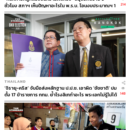
214
ชั่วโมง สภาฯ เห็นปัญหาอะไรใน พ.ร.บ. โอนงบประมาณฯ 1
หมื่นล้าน
THAILAND
‘จิรายุ-คริส’ จับมือส่งหลักฐาน ป.ป.ช. เอาผิด ‘ชัชชาติ’ ปม
148
ตั้ง 17 ข้าราชการ กทม. ย้ำโรงลิเกทำอะไร พระเอกไม่รู้ไม่ได้