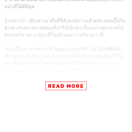
หน้าที่ให้ดีที่สุด
บิวกล่าวว่า “เดินทางมาถึงที่นี่สัปดาห์กว่าแล้วครับ ตอนนี้ปรับ
ตัวเข้ากับสภาพแวดล้อมที่ปารีสได้แล้ว เรื่องสภาพอากาศไม่
กังวลครับ เพราะซ้อมที่ไทยก็เจออากาศร้อนกว่านี้
“ส่วนเรื่องอาหารการกินในหมู่บ้านนักกีฬา กินได้ปกติดีครับ
ที่ผ่านมาหลังเดินทางถึงก็พยายามโฟกัสกับการฝึกซ้อมให้ได้
มากที่สุดครับ เพื่อให้พร้อมที่สุดในโอลิมปิกครั้งแรก อยาก
ฝากถึงคนไทยช่วยเชียร์ผมและนักกีฬาไทยคนอื่นๆ ใน
โอลิมปิกรอบนี้ด้วยครับ”​
READ MORE
ด้านเอกวิทย์​ แสวงผล ผู้ฝึกสอนทีมชาติไทย เผยว่า การ
แข่งขันวิ่ง 100 เมตรชาย ในศึกโอลิมปิกรอบนี้มีนักกีฬาเข้า
ร่วม 104 คน แบ่งเป็นนักกีฬาที่ผ่านการควอลิฟาย 56 คน และ
ได้ไวลด์การ์ดเข้าร่วมแข่งขันอีก 48 คน ซึ่งก็จะเริ่มการ
แข่งขันในรอบพรีลิม วันที่ 3 สิงหาคมนี้ เวลา 15.00 น. ตาม
เวลาประเทศไทย และรอบคัดเลือกจะมีขึ้นหลังจากนั้นอีก 1