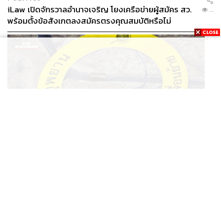
iLaw เปิดจักรวาลอำนาจเจริญ โยงเครือข่ายผู้สมัคร สว.
...
พร้อมตั้งข้อสังเกตลงสมัครตรงคุณสมบัติหรือไม่
THAILAND
รอง ผบช. ภ.1 เผย เก็บพยานหลักฐานเกี่ยวกับผู้ก่อเหตุยิง
...
ในโรงเรียนไปตรวจสอบทั้งหมดแล้ว