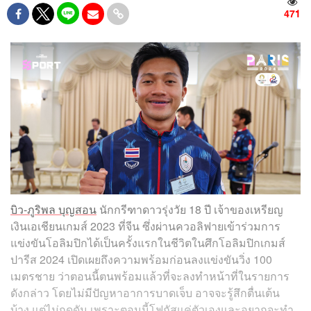
471
บิว-ภูริพล บุญสอน
นักกรีฑาดาวรุ่งวัย 18 ปี เจ้าของเหรียญ
เงินเอเชียนเกมส์ 2023 ที่จีน ซึ่งผ่านควอลิฟายเข้าร่วมการ
แข่งขันโอลิมปิกได้เป็นครั้งแรกในชีวิตในศึกโอลิมปิกเกมส์
ปารีส 2024​ เปิดเผยถึงความพร้อมก่อนลงแข่งขันวิ่ง 100
เมตรชาย ว่าตอนนี้ตนพร้อมแล้วที่จะลงทำหน้าที่ในรายการ
ดังกล่าว โดยไม่มีปัญหาอาการบาดเจ็บ อาจจะรู้สึกตื่นเต้น
บ้าง แต่ไม่กดดัน เพราะตอนนี้โฟกัสแค่ตัวเองและอยากจะทำ