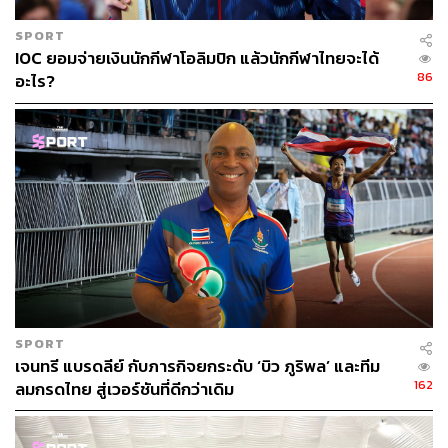
SPORT
IOC ยอมจ่ายเงินนักกีฬาโอลิมปิก แล้วนักกีฬาไทยจะได้
86
อะไร?
SPORT
เจนทรี แบรดลีย์ กับภารกิจยกระดับ ‘บิว ภูริพล’ และทีม
162
ลมกรดไทย สู่เวอร์ชันที่ดีกว่าเดิม