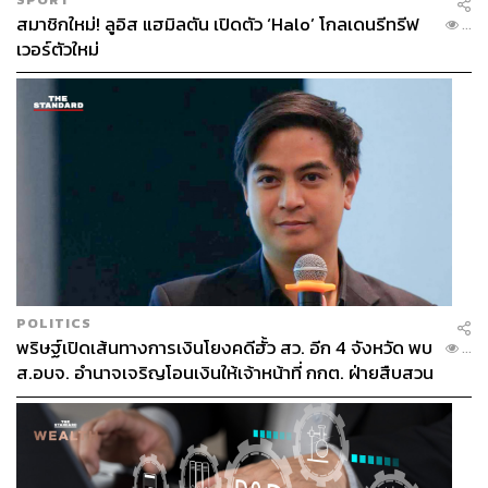
สมาชิกใหม่! ลูอิส แฮมิลตัน เปิดตัว ‘Halo’ โกลเดนรีทรีฟ
...
เวอร์ตัวใหม่
POLITICS
พริษฐ์เปิดเส้นทางการเงินโยงคดีฮั้ว สว. อีก 4 จังหวัด พบ
...
ส.อบจ. อำนาจเจริญโอนเงินให้เจ้าหน้าที่ กกต. ฝ่ายสืบสวน