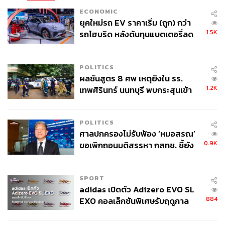
ECONOMIC
ยุคใหม่รถ EV ราคาเริ่ม (ถูก) กว่า
1.5K
รถไฮบริด หลังต้นทุนแบตเตอรี่ลด
ลง - จีนแห่บุกตลาดเกิดใหม่
POLITICS
ผลชันสูตร 8 ศพ เหตุยิงใน รร.
1.2K
เทพศิรินทร์ นนทบุรี พบกระสุนเข้า
จุดสำคัญ ‘ศีรษะ-หน้าอก’ ครูถูกยิง
4 นัด จากระยะไกล
POLITICS
ศาลปกครองไม่รับฟ้อง ‘หมอสรณ’
0.9K
ขอเพิกถอนมติสรรหา กสทช. ชี้ยัง
ไม่ใช่ผู้เดือดร้อนเสียหาย
SPORT
adidas เปิดตัว Adizero EVO SL
884
EXO คอลเล็กชันพิเศษรับฤดูกาล
College Football