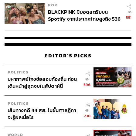
POP
BLACKPINK มียอดสตรีมบน
551
Spotify จากประเทศไทยสูงถึง 536
ล้านครั้ง ตลอด 10 ปีที่ผ่านมา
EDITOR'S PICKS
POLITICS
มหากาพย์โกงข้อสอบท้องถิ่น ก่อน
596
เดินหน้าสู่จุดจบในสัปดาห์นี้
POLITICS
เส้นทางคดี 44 สส. ในชั้นศาลฎีกา
230
จะรู้ผลเมื่อไร
WORLD