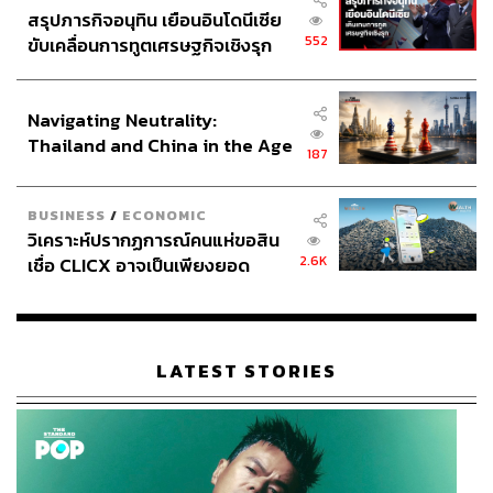
สรุปภารกิจอนุทิน เยือนอินโดนีเซีย
552
ขับเคลื่อนการทูตเศรษฐกิจเชิงรุก
ประกาศหุ้นส่วนยุทธศาสตร์ไทย –
อินโดนีเซีย
Navigating Neutrality:
Thailand and China in the Age
187
of a New Global Order
BUSINESS
/
ECONOMIC
วิเคราะห์ปรากฏการณ์คนแห่ขอสิน
2.6K
เชื่อ CLICX อาจเป็นเพียงยอด
ภูเขาน้ำแข็ง ของปัญหาหนี้ครัว
เรือนไทยที่ถูกซุกไว้
LATEST STORIES