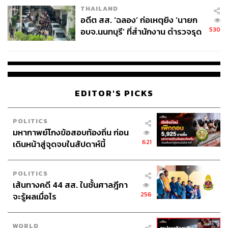
THAILAND
ราชินีสระ เคธี เลเดกกี เจ้าของเหรียญทองโอลิมปิก 6 เหรียญ
อดีต สส. ‘ฉลอง’ ก่อเหตุยิง ‘นายก
มีงานใหญ่รออยู่ในปารีส 2024 เมื่อต้องเจอกับคู่แข่งที่ไม่ได้
530
อบจ.นนทบุรี’ ที่สำนักงาน ตำรวจรุด
มาแค่คนเดียว แต่มาถึง 2 คนที่เก่งและมีลุ้นพอๆ กัน
ลงพื้นที่
คนแรกคือ อาริอาร์น ติตมุส เงือกสาวจากออสเตรเลีย และ
ซัมเมอร์ แมคอินทอช จากแคนาดา ซึ่งคนแรกนั้นเป็นเจ้าของ
สถิติโลกคนปัจจุบันด้วย เพียงแต่คนหลังเป็นเงือกสาวน้อย
EDITOR'S PICKS
มหัศจรรย์วัยแค่ 17 ปีที่มีแววดีน่าลุ้นจะได้เหรียญทองกับเขา
ด้วย
POLITICS
มหากาพย์โกงข้อสอบท้องถิ่น ก่อน
งานนี้รับประกันว่าว่ายกันสระเดือดอย่างแน่นอน
621
เดินหน้าสู่จุดจบในสัปดาห์นี้
POLITICS
เส้นทางคดี 44 สส. ในชั้นศาลฎีกา
256
จะรู้ผลเมื่อไร
WORLD