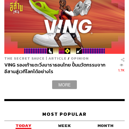
วิ่ง 100 เมตรหญิง: ชาคาร์รี ริชาร์ดสัน vs. เชลลี-แอนน์
เฟรเซอร์-ไพรซ์
การวิ่ง 100 เมตรคือไฮไลต์ของกรีฑาในโอลิมปิกเกมส์เสมอ
ซึ่งคราวนี้ไม่ได้เดือดแค่วิ่ง 100 เมตรชาย (ที่รอดูกันว่า โน
อาห์ ไลส์ จะเป็น The Flash คนใหม่จริงๆ ได้ไหม) แต่เดือดมา
ถึงวิ่ง 100 เมตรหญิงด้วย
THE SECRET SAUCE | ARTICLE
/
OPINION
VING รองเท้าแตะวิ่งมาราธอนไทย ปั้นนวัตกรรมจาก
ชาคาร์รี ริชาร์ดสัน ดาวเด่นทีมชาติสหรัฐอเมริกา จะลงแข่ง
1.7K
อีสานสู่เวทีโลกได้อย่างไร
โอลิมปิกเกมส์ครั้งแรกของเธอ และมาในฐานะแชมป์โลก
ด้วย หลังได้เหรียญทองกรีฑาชิงแชมป์โลกเมื่อปี 2023 ซึ่ง
MORE
แน่นอนว่าความหวังเต็มเปี่ยม แต่คู่แข่งอย่าง เชลลี-แอนน์
เฟรเซอร์-ไพรซ์ ลมกรดเจ้าของเหรียญทองโอลิมปิก 8 เหรียญ
คือคู่แข่งที่น่าเกรงขามเสมอ
MOST POPULAR
ระหว่างความสดของสาวอเมริกันกับความเก๋าของสาว
จาเมกา
TODAY
WEEK
MONTH