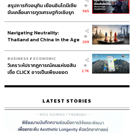
สรุปภารกิจอนุทิน เยือนอินโดนีเซีย
565
ขับเคลื่อนการทูตเศรษฐกิจเชิงรุก
ประกาศหุ้นส่วนยุทธศาสตร์ไทย –
อินโดนีเซีย
Navigating Neutrality:
Thailand and China in the Age
209
of a New Global Order
พุ่งแหลนชาย: นีราจ โชปรา vs. อาร์ชาด นาดีม
BUSINESS
/
ECONOMIC
วิเคราะห์ปรากฏการณ์คนแห่ขอสิน
2.7K
เชื่อ CLICX อาจเป็นเพียงยอด
ในอินเดีย นีราจ โชปรา คือนักกีฬาที่เป็นซูเปอร์สตาร์ดังกว่า
ภูเขาน้ำแข็ง ของปัญหาหนี้ครัว
ดาราในประเทศอินเดีย ซึ่งก็มาจากผลงานสร้างชื่อในการ
เรือนไทยที่ถูกซุกไว้
คว้าเหรียญทองแบบ ‘ปรากฏการณ์’ ในการแข่งขันโตเกียว
2020 เมื่อ 3 ปีก่อน
LATEST STORIES
หลังจากนั้นฝีมือนอกจากจะไม่ตกแล้ว โชปรายังเหมือนจะ
โหดขึ้นด้วย เมื่อทุบสถิติโลกได้ในการแข่งกรีฑาชิงแชมป์
โลกเมื่อปีที่แล้ว โดยพุ่งได้ 88.17 เมตร