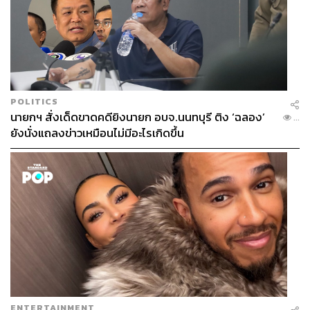
427
POLITICS
ABOUT THE AUTHOR
นายกฯ สั่งเด็ดขาดคดียิงนายก อบจ.นนทบุรี ติง ‘ฉลอง’
...
เมธา พันธุ์วราทร
ยังนั่งแถลงข่าวเหมือนไม่มีอะไรเกิดขึ้น
เจ้าของนามปากกา ‘ลูกแม่กิ่ง’ คอลัมนิสต์ที่เล่า
เรื่องกีฬาให้คนนำไปปรับใช้ในชีวิต ซึ่งจะ
ทำให้ได้รับแรงบันดาลใจจากกีฬาที่คุณชื่น
ชอบ ในคอลัมน์ ‘Goal of Life’
ENTERTAINMENT