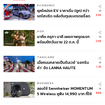
ECONOMIC
กะพริบตาไม่ได้บอกเลย หรือถ้าเผลอขยี้ตาแป๊บเดียวจบแล้ว!
ยุคใหม่รถ EV ราคาเริ่ม (ถูก) กว่า
3.5K
รถไฮบริด หลังต้นทุนแบตเตอรี่ลด
ลง - จีนแห่บุกตลาดเกิดใหม่
POP
นาคี๓ ครุฑา นาคี เผยภาพชุดแรก
2.5K
พร้อมปักวันฉาย 22 ต.ค. นี้
THAILAND
เมื่อถนนกลายเป็นรันเวย์ ‘แยกริน
1.7K
คำ’ จัด LANNA HAUTE
COUTURE กลางสายฝน
BUSINESS
ลองใช้ Sennheiser MOMENTUM
ว่ายน้ำ 400 เมตรหญิง: เคธี เลเดกกี vs. อาริอาร์น ติ
666
5 Wireless หูฟัง 14,990 บาท ที่ให้
ตมุส vs. ซัมเมอร์ แมคอินทอช
ผู้ใช้ถอดเปลี่ยนแบตเองได้ ก่อนกฎ
EU บังคับปีหน้า