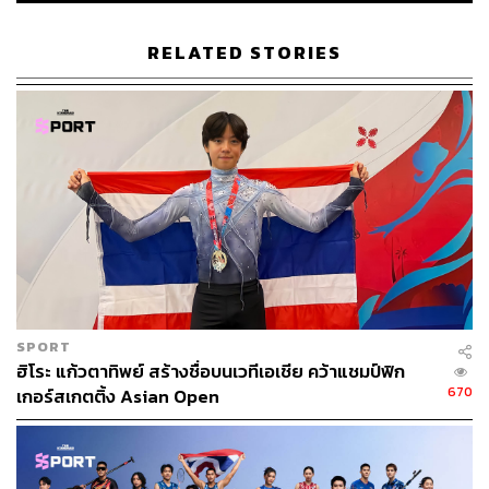
ประเทศญี่ปุ่นเมื่อปี 2021 ได้โอกาสที่จะวัดกับคู่แข่งแห่งชีวิตอ
ย่างคิปโชเกอีกครั้ง
RELATED STORIES
‘ปารีส 2024’ จะเป็นการดวลกันครั้งสุดท้าย บนความหวัง
เหรียญทองที่ 3 ของคิปโชเก หรือเหรียญทองมาราธอนแรก
ของเบเกเล
SPORT
ฮิโระ แก้วตาทิพย์ สร้างชื่อบนเวทีเอเชีย คว้าแชมป์ฟิก
670
เกอร์สเกตติ้ง Asian Open