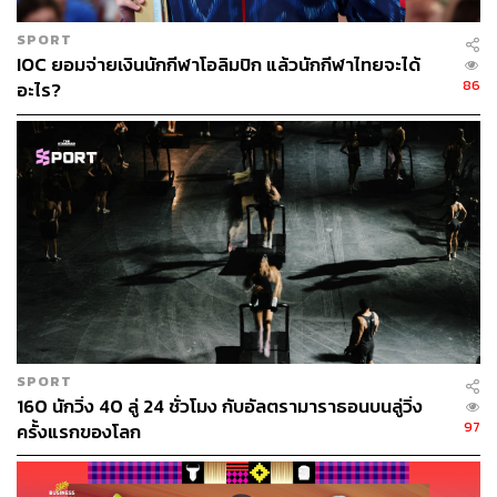
ทองร่วมกันได้ เท่านั้นเองแทมเบรีก็กระโดดตัวลอยก่อน
SPORT
สวมกอดและจับมือกับบาร์ชิม กลายเป็นภาพสุดอบอุ่นหัวใจ
IOC ยอมจ่ายเงินนักกีฬาโอลิมปิก แล้วนักกีฬาไทยจะได้
86
อะไร?
แต่ในปารีส 2024 ทั้งคู่ต้องกลับมาเจอกันอีกครั้ง และแน่นอน
ว่าถ้าเป็นไปได้ก็อยากจะเป็นผู้ชนะคนเดียวดูเหมือนกัน
SPORT
160 นักวิ่ง 40 ลู่ 24 ชั่วโมง กับอัลตรามาราธอนบนลู่วิ่ง
97
ครั้งแรกของโลก