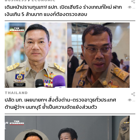
Facebook :
https://www.facebook.com/thestandards
เดินหน้าปราบทุนเทา! ธปท. เปิดเฮียริง ร่างเกณฑ์ใหม่ ฝาก
...
port
เงินเกิน 5 ล้านบาท แบงก์ต้องตรวจสอบ
YouTube :
https://www.youtube.com/@TheStandard
Sport
TikTok :
https://www.tiktok.com/@thestandardsport
Instagram :
https://www.instagram.com/thestandards
port
TAGS:
กีฬากระโดดสูง
Summer McIntosh
Shelly-Ann Fraser-Pryce
Arshad Nadeem
กีฬาวิ่งมาราธอน
Neeraj Chopra
Olympic Games Paris 2024
Paris 2024
Olympic Games 2024
นักกีฬาทีมชาติไทย
THAILAND
โอลิมปิกเกมส์ ปารีส 2024
กีฬาวิ่ง
ปลัด มท. เผยนายกฯ สั่งตั้งด่าน-ตรวจอาวุธทั่วประเทศ
...
Sha'Carri Richardson
Katie Ledecky
ด้านผู้ว่าฯ นนทบุรี ย้ำเป็นความขัดแย้งส่วนตัว
กีฬาพุ่งแหลน
กีฬาว่ายน้ำ
Ariarne Titmus