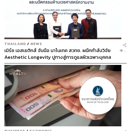
แต่ถึงอย่างนั้นสถิตินี้ก็ยังไม่ดีเท่ากับสถิติ 90 เมตรที่ อาร์ชาด
นาดีม นักพุ่งแหลนทีมชาติปากีสถาน เคยทำได้ในการแข่งขัน
กีฬาคอมมอนเวลท์เกมส์เมื่อปี 2022
พุ่งแหลนอาจเป็นกีฬาที่เหมือนจะไม่มีอะไรซับซ้อน แต่เชื่อ
เถอะว่าเมื่อถึงเวลาต้องดวลกันของสองคนนี้ รับประกันว่าลุ้น
THAILAND
/
NEWS
เอาใจช่วยกันไม่แพ้กีฬาอื่นแน่นอน
เมิร์ซ เอสเธติกส์ จับมือ นาโนเทค สวทช. ผนึกกำลังวิจัย
...
Aesthetic Longevity ปูทางสู่การดูแลผิวเฉพาะบุคคล
อ้างอิง:
[PR NEWS]
https://olympics.com/en/news/paris-2024-olympics-ri
valry-competition-marathon
ติดตามการแข่งขัน
โอลิมปิก
ปารีส
2024 – Paris 2024
Olympic Games
ได้ที่
เว็บไซต์
https://thestandard.co/paris2024/
BUSINESS
/
ECONOMIC