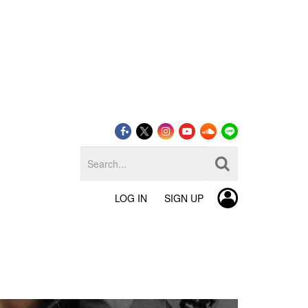
LOG IN
SIGN UP