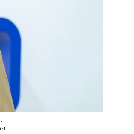
ละ
 ปี