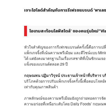
เจาะไฮไลต์สำคัญกับการรีเฟรชแบรนด์ ‘พาเลซ
ไอเทมสะท้อนไลฟ์สไตล์’ ของคนรุ่นใหม่“V
หัวใจสำคัญของการรีเฟรชแบรนด์ครั้งนี้คือการเปลี่ย
แพ็กเกจจิ้งที่เน้นความพรีเมียม และดีไซน์แบบ M
ได้ แต่ยังคงมาตรฐานในเรื่องรสชาติที่เป็นซิกเนเจอ
แข็งของแบรนด์ตลอด 29 ปี
กฤษณพน ปฏิมาวิรุจน์ ประธานเจ้าหน้าที่บริหาร บริษั
บริโภคด้วยการปรับแพ็กเกจจิ้งครั้งนี้เพื่อตอบโจ
เท่ากับคุณภาพสินค้า
ภาพลักษณ์ของความพรีเมียมยังถูกถ่ายทอดการจั
ความอร่อยที่เหนือระดับโดย Daily Foods’ กฤษณพน