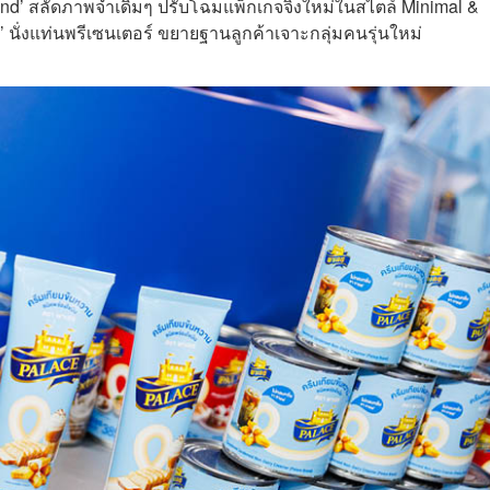
rand’ สลัดภาพจำเดิมๆ ปรับโฉมแพ็กเกจจิ้งใหม่ในสไตล์ Minimal &
ุล’ นั่งแท่นพรีเซนเตอร์ ขยายฐานลูกค้าเจาะกลุ่มคนรุ่นใหม่