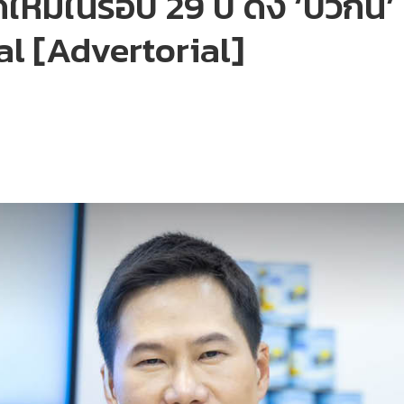
หม่ในรอบ 29 ปี ดึง ‘บิวกิ้น’
l [Advertorial]