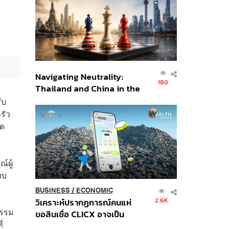
อินโดนีเซีย
Navigating Neutrality:
180
Thailand and China in the
Age of a New Global
ับ
Order
รัว
ุด
์ผู้
ยบ
BUSINESS
/
ECONOMIC
2.6K
วิเคราะห์ปรากฏการณ์คนแห่
กรรม
ขอสินเชื่อ CLICX อาจเป็น
่
เพียงยอดภูเขาน้ำแข็ง ของ