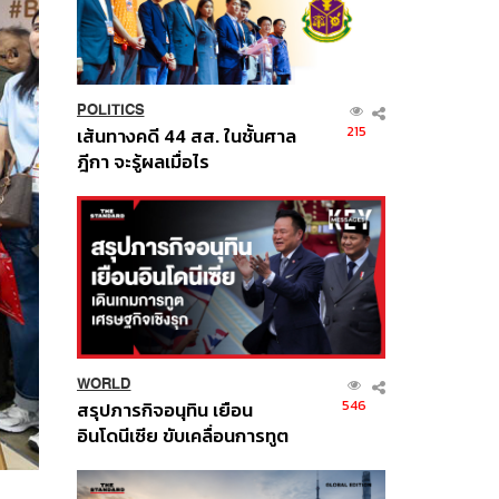
POLITICS
215
เส้นทางคดี 44 สส. ในชั้นศาล
ฎีกา จะรู้ผลเมื่อไร
WORLD
546
สรุปภารกิจอนุทิน เยือน
อินโดนีเซีย ขับเคลื่อนการทูต
เศรษฐกิจเชิงรุก ประกาศหุ้น
ส่วนยุทธศาสตร์ไทย –