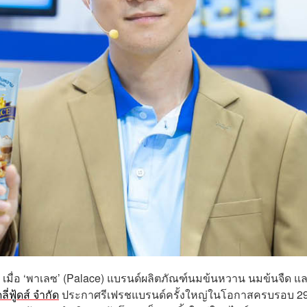
เมื่อ ‘พาเลซ’ (Palace) แบรนด์ผลิตภัณฑ์นมข้นหวาน นมข้นจืด แ
ลี่ฟู้ดส์ จำกัด
ประกาศรีเฟรชแบรนด์ครั้งใหญ่ในโอกาสครบรอบ 29