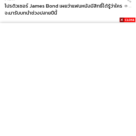
โปรดิวเซอร์ James Bond เผยว่าแฟนหนังมีสิทธิ์ได้รู้ว่าใคร
...
จะมารับบทนำช่วงปลายปีนี้
News
Wealth
Pop
Podcast
Video
Now
Opinion
Careers
Events
Privacy
About
Contact
Policy
FOR
ADVERTISING
MEMBERSHIP