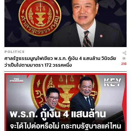
47
POLITICS
ABOUT THE AUTHOR
ศาลรัฐธรรมนูญไฟเขียว พ.ร.ก. กู้เงิน 4 แสนล้าน วินิจฉัย
218
ว่าเป็นไปตามมาตรา 172 วรรคหนึ่ง
พลวุฒิ สงสกุล
Content creator การเมือง ประจำสำนักข่าว
THE STANDARD