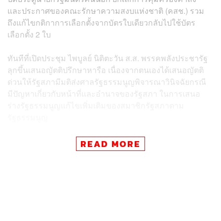
และประกาศของคณะรักษาความสงบแห่งชาติ (คสช.) รวม
ถึงแก้ไขกติกาการเลือกตั้งจากบัตรใบเดียวกลับไปใช้บัตร
เลือกตั้ง 2 ใบ
ทันทีที่เปิดประชุม ไพบูลย์ นิติตะวัน ส.ส. พรรคพลังประชารัฐ
ลุกขึ้นเสนอญัตติปรึกษาหารือ เนื่องจากตนเองได้เสนอญัตติ
ด่วนให้รัฐสภามีมติส่งศาลรัฐธรรมนูญพิจารณาวินิจฉัยกรณี
มีปัญหาเกี่ยวกับหน้าที่และอำนาจของรัฐสภา ในการเสนอ
ร่างรัฐธรรมนูญแก้ไขเพิ่มเติมของสมาชิกรัฐสภาตาม
รัฐธรรมนูญ
ไพบูลย์ อภิปรายว่า จากการตรวจสอบการเสนอร่างแก้ไข
READ MORE
รัฐธรรมนูญของพรรคร่วมฝ่ายค้านจำนวน 4 ฉบับที่ยื่นต่อ
ประธานรัฐสภาเมื่อวันที่ 10 กันยายนที่ผ่านมา พบว่ารายชื่อ
ส.ส. พรรคร่วมฝ่ายค้าน ไปซ้ำกับการเสนอร่างแก้ไข
รัฐธรรมนูญ จำนวน 1 ฉบับ เมื่อวันที่ 17 สิงหาคม
จึงมีปัญหาทางข้อกฎหมายเกี่ยวกับเจตนารมณ์ ว่า ส.ส. มี