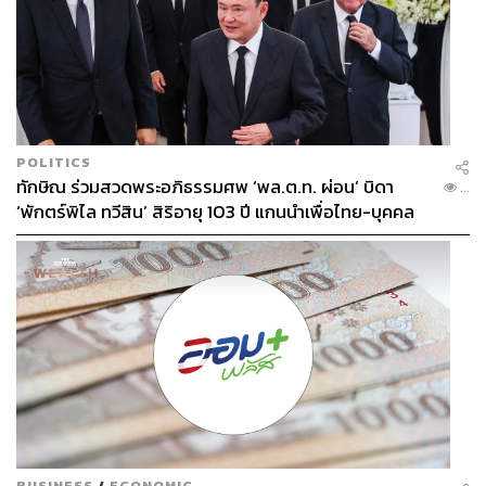
POLITICS
ทักษิณ ร่วมสวดพระอภิธรรมศพ ‘พล.ต.ท. ผ่อน’ บิดา
...
‘พักตร์พิไล ทวีสิน’ สิริอายุ 103 ปี แกนนำเพื่อไทย-บุคคล
หลากวงการร่วมอาลัย
BUSINESS
/
ECONOMIC