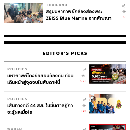
THAILAND
สรุปมหากาพย์กล้องส่องพระ
0
ZEISS Blue Marine จากสัญญา
ผลิต 8.3 ล้าน สู่ข้อพิพาท ‘มา
เวลล์ฯ’ ฟ้อง ‘โทน บางแค’ ผิดนัด
จ่ายหนี้-แอบระบุแบรนด์
EDITOR'S PICKS
POLITICS
มหากาพย์โกงข้อสอบท้องถิ่น ก่อน
523
เดินหน้าสู่จุดจบในสัปดาห์นี้
POLITICS
เส้นทางคดี 44 สส. ในชั้นศาลฎีกา
175
จะรู้ผลเมื่อไร
WORLD