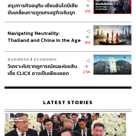
สรุปภารกิจอนุทิน เยือนอินโดนีเซีย
515
ขับเคลื่อนการทูตเศรษฐกิจเชิงรุก
ประกาศหุ้นส่วนยุทธศาสตร์ไทย –
อินโดนีเซีย
Navigating Neutrality:
Thailand and China in the Age
150
of a New Global Order
BUSINESS
/
ECONOMIC
วิเคราะห์ปรากฏการณ์คนแห่ขอสิน
2.5K
เชื่อ CLICX อาจเป็นเพียงยอด
ภูเขาน้ำแข็ง ของปัญหาหนี้ครัว
เรือนไทยที่ถูกซุกไว้
LATEST STORIES