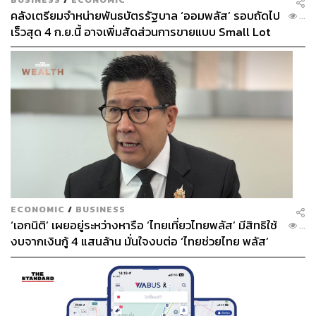
คลังเตรียมจำหน่ายพันธบัตรรัฐบาล ‘ออมพลัส’ รอบถัดไป
...
เร็วสุด 4 ก.ย.นี้ อาจเพิ่มสัดส่วนการขายแบบ Small Lot
First มากขึ้น
ECONOMIC
/
BUSINESS
‘เอกนิติ’ เผยอยู่ระหว่างหารือ ‘ไทยเที่ยวไทยพลัส’ มีสิทธิใช้
...
งบจากเงินกู้ 4 แสนล้าน มั่นใจงบต่อ ‘ไทยช่วยไทย พลัส’
เฟส 2 มีเพียงพอ