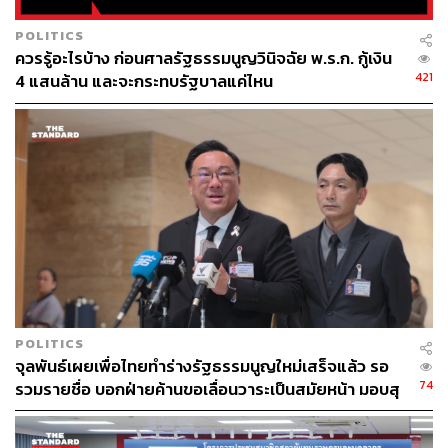
POLITICS
ควรรู้อะไรบ้าง ก่อนศาลรัฐธรรมนูญวินิจฉัย พ.ร.ก. กู้เงิน
421
4 แสนล้าน และจะกระทบรัฐบาลแค่ไหน
POLITICS
จุลพันธ์เผยเพื่อไทยทำร่างรัฐธรรมนูญใหม่เสร็จแล้ว รอ
74
รวมรายชื่อ บอกฝ่ายค้านขอเลื่อนวาระเป็นสมัยหน้า มอบสุ
ทินแจงรายละเอียด