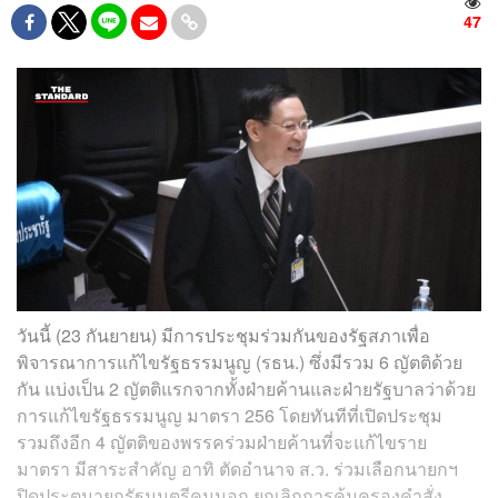
47
วันนี้ (23 กันยายน) มีการประชุมร่วมกันของรัฐสภาเพื่อ
พิจารณาการแก้ไขรัฐธรรมนูญ (รธน.) ซึ่งมีรวม 6 ญัตติด้วย
กัน แบ่งเป็น 2 ญัตติแรกจากทั้งฝ่ายค้านและฝ่ายรัฐบาลว่าด้วย
การแก้ไขรัฐธรรมนูญ มาตรา 256 โดยทันทีที่เปิดประชุม
รวมถึงอีก 4 ญัตติของพรรคร่วมฝ่ายค้านที่จะแก้ไขราย
มาตรา มีสาระสำคัญ อาทิ ตัดอำนาจ ส.ว. ร่วมเลือกนายกฯ
ปิดประตูนายกรัฐมนตรีคนนอก ยกเลิกการคุ้มครองคำสั่ง