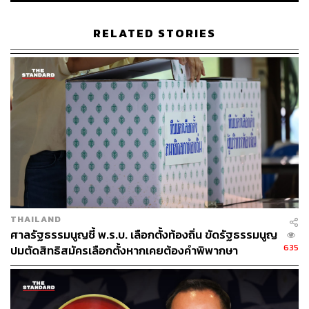
ประการแรก ประเด็นที่คิดว่ากฎหมาย 4 ฉบับมีการลงชื่อซ้ำ
กันนั้น ชี้แจงว่าการลงชื่อซ้ำกันมี 2 อย่างคือ ในฉบับเดียว
RELATED STORIES
ลงชื่อซ้ำ 2 ครั้งถ้าแบบนี้มันไม่ได้ หรือกฎหมายที่เสนอทั้ง 4
ฉบับแล้วทั้งหมดเป็นชุดเดิม แต่กฎหมายเป็นคนละฉบับกัน แต่
เป็นคนละหลักการและเป็นคนละเรื่องกัน ในกรณีนี้ไม่มี
กฎหมายใดห้ามไว้
และเมื่อสืบค้นประวัติย้อนหลังในที่ประชุมก็มีสมาชิกเสนอ
กฎหมายซ้ำ ซึ่งคณะกฎหมายรายงานว่ากรณีนี้ไม่มีกฎหมาย
ใดห้าม และไม่เคยมีปัญหาตีความเพราะทุกคนเข้าใจชัดเจน
ตั้งแต่ตั้น และเมื่อการเสนอญัตติด้วยลายลักษณ์อักษรตกไป
การเสนอญัตติด้วยวาจาก็มีผลไม่แตกต่างกัน
THAILAND
พิสูจน์อักษร: ลักษณ์นารา พักตร์เพียงจันทร์
ศาลรัฐธรรมนูญชี้ พ.ร.บ. เลือกตั้งท้องถิ่น ขัดรัฐธรรมนูญ
635
ปมตัดสิทธิสมัครเลือกตั้งหากเคยต้องคำพิพากษา
TAGS:
รัฐธรรมนูญ
ไพบูลย์ นิติตะวัน
การแก้ไขรัฐธรรมนูญ
ประชุมรัฐสภา