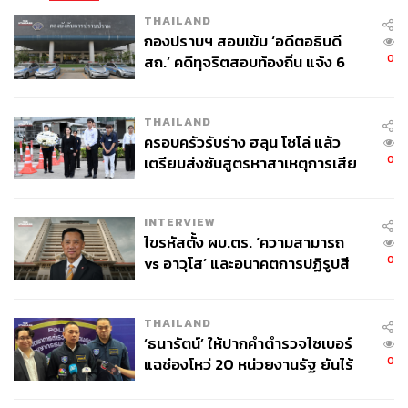
THAILAND
กองปราบฯ สอบเข้ม ‘อดีตอธิบดี
0
สถ.’ คดีทุจริตสอบท้องถิ่น แจ้ง 6
ข้อหาหนัก จ่อชง ป.ป.ช. 12 ส.ค. นี้
THAILAND
ครอบครัวรับร่าง ฮลุน โซโล่ แล้ว
0
เตรียมส่งชันสูตรหาสาเหตุการเสีย
ชีวิต
INTERVIEW
ไขรหัสตั้ง ผบ.ตร. ‘ความสามารถ
0
vs อาวุโส’ และอนาคตการปฏิรูปสี
กากี กับ พล.ต.อ. เอก อังสนานนท์
THAILAND
‘ธนารัตน์’ ให้ปากคำตำรวจไซเบอร์
0
แฉช่องโหว่ 20 หน่วยงานรัฐ ยันไร้
นัยทางการเมือง