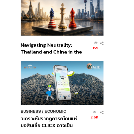
อินโดนีเซีย
Navigating Neutrality:
159
Thailand and China in the
Age of a New Global
Order
BUSINESS
/
ECONOMIC
2.6K
วิเคราะห์ปรากฏการณ์คนแห่
ขอสินเชื่อ CLICX อาจเป็น
เพียงยอดภูเขาน้ำแข็ง ของ