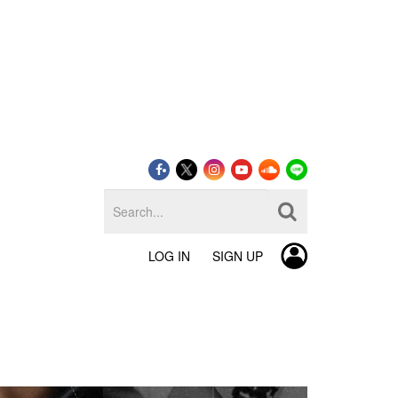
LOG IN
SIGN UP