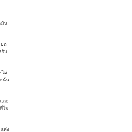
ง
ามัน
ณหมอ
หรับ
ะไม่
นั่น
ทและ
่ไม่
แห่ง