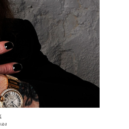
์
เอง