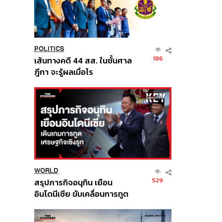
POLITICS
186
เส้นทางคดี 44 สส. ในชั้นศาล
ฎีกา จะรู้ผลเมื่อไร
WORLD
529
สรุปภารกิจอนุทิน เยือน
อินโดนีเซีย ขับเคลื่อนการทูต
เศรษฐกิจเชิงรุก ประกาศหุ้น
ส่วนยุทธศาสตร์ไทย –