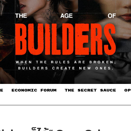
E
ECONOMIC FORUM
THE SECRET SAUCE​
OP