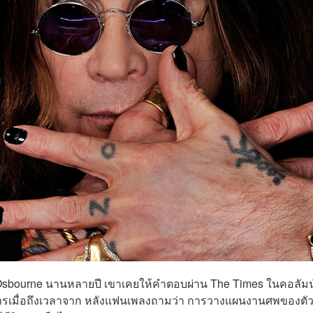
 Osbourne นานหลายปี เขาเคยให้คำตอบผ่าน The Times ในคอลัมน
ารเมื่อถึงเวลาจาก หลังแฟนเพลงถามว่า การวางแผนงานศพของตัว