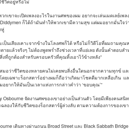
ชีวิตอยู่หรือไม่
ยว่าพวกเขาจะเปิดเพลงอะไรในงานศพของผม อยากจะเล่นเมดเลย์เพล
 Diddymen ก็ได้ถ้ามันทำให้พวกเขามีความสุข แต่ผมอยากมั่นใจว่
หู่
ะเป็นเสียงเคาะจากข้างในโลงศพก็ได้ หรือไม่ก็วิดีโอที่ผมถามคุ
มตายแล้วจริงๆ ไม่ต้องพูดพร่ำถึงช่วงเวลาที่แย่เลย ดังนั้นคำตอบสำ
งที่ถูกต้องสำหรับครอบครัวที่คุณทิ้งเอาไว้ข้างหลัง”
อยู่เสมอว่าชีวิตของหลายคนไม่เคยพบสิ่งอื่นใดนอกจากความทุกข์ แล
ดยเฉพาะร็อกสตาร์อย่างผมก็ถือว่าเกิดมาโชคดีมากเหลือเกิน และ
ผมอยากให้มันเป็นเวลาแห่งการกล่าวคำว่า ‘ขอบคุณ’”
zy Osbourne จัดงานศพของเขาอย่างเป็นส่วนตัว โดยมีเพียงคนสนิ
ลองให้กับชีวิตของร็อกสตาร์ผู้ล่วงลับ ตามความต้องการของเขาที
ne เดินทางผ่านถนน Broad Street และ Black Sabbath Bridge 