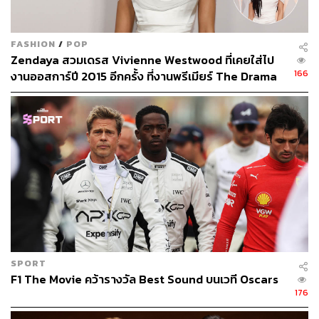
TAGS:
Once Upon a Time in Hollywood
The Irishman
1917 Movie
Oscars 2020
Joker
Oscars
FASHION
/
POP
Zendaya สวมเดรส Vivienne Westwood ที่เคยใส่ไป
166
งานออสการ์ปี 2015 อีกครั้ง ที่งานพรีเมียร์ The Drama
80
ABOUT THE AUTHOR
คริสตอฟเฟอร์ สเวนซัน
บรรณาธิการแฟชั่นและคัลเจอร์ต่างประเทศ
SPORT
ประจำสำนักข่าว THE STANDARD
F1 The Movie คว้ารางวัล Best Sound บนเวที Oscars
176