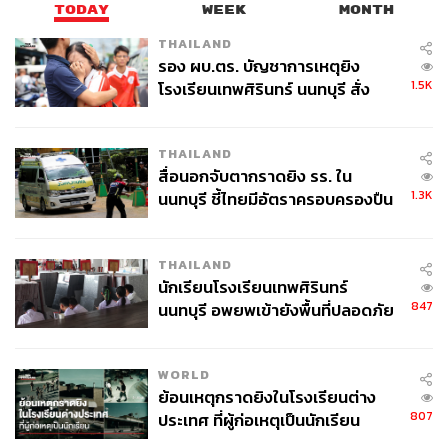
TODAY
WEEK
MONTH
THAILAND
รอง ผบ.ตร. บัญชาการเหตุยิง
1.5K
โรงเรียนเทพศิรินทร์ นนทบุรี สั่ง
ค้นหา 2 รอบยืนยันไร้คนติดค้าง พบ
ศพปู่-ย่าที่บ้านพักผู้ก่อเหตุ
THAILAND
สื่อนอกจับตากราดยิง รร. ใน
1.3K
นนทบุรี ชี้ไทยมีอัตราครอบครองปืน
สูงในระดับต้นของภูมิภาค
THAILAND
นักเรียนโรงเรียนเทพศิรินทร์
847
นนทบุรี อพยพเข้ายังพื้นที่ปลอดภัย
ชั่วคราว หลังเหตุใช้อาวุธปืนภายใน
โรงเรียนคลี่คลาย
WORLD
ย้อนเหตุกราดยิงในโรงเรียนต่าง
807
ประเทศ ที่ผู้ก่อเหตุเป็นนักเรียน