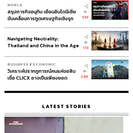
WORLD
สรุปภารกิจอนุทิน เยือนอินโดนีเซีย
543
ขับเคลื่อนการทูตเศรษฐกิจเชิงรุก
ประกาศหุ้นส่วนยุทธศาสตร์ไทย –
อินโดนีเซีย
Navigating Neutrality:
Thailand and China in the Age
174
of a New Global Order
BUSINESS
/
ECONOMIC
วิเคราะห์ปรากฏการณ์คนแห่ขอสิน
2.6K
เชื่อ CLICX อาจเป็นเพียงยอด
ภูเขาน้ำแข็ง ของปัญหาหนี้ครัว
เรือนไทยที่ถูกซุกไว้
LATEST STORIES