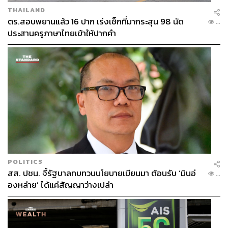
THAILAND
ตร.สอบพยานแล้ว 16 ปาก เร่งเช็กที่มากระสุน 98 นัด
...
ประสานครูภาษาไทยเข้าให้ปากคำ
POLITICS
สส. ปชน. จี้รัฐบาลทบทวนนโยบายเมียนมา ต้อนรับ ‘มินอ่
...
องหล่าย’ ได้แค่สัญญาว่างเปล่า