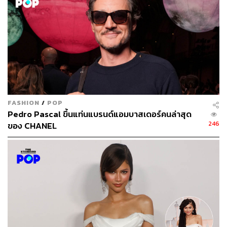
เจสัน เชอร์วูด มาดูแลด้านการออกแบบโปรดักชัน, ราจ คาปัว
ร์ ดูแลด้านการแสดง และริกกี้ ไมเนอร์ มาดูแลด้านดนตรี
สำหรับรายชื่อผู้เข้าชิงทั้งหมดสามารถเข้าไปชมได้ที่
oscar.g
o.com/nominees
ห้ามพลาด! ติดตามผลสรุปรางวัล อัปเดตข่าวสาร บทความ
และสกู๊ปพิเศษของเวทีออสการ์ได้ทุกช่องทางของ THE
FASHION
/
POP
STANDARD POP และเว็บไซต์ THE STANDARD เริ่มต้น
Pedro Pascal ขึ้นแท่นแบรนด์แอมบาสเดอร์คนล่าสุด
เดือนกุมภาพันธ์นี้
246
ของ CHANEL
Facebook:
Facebook.com/TheStandardPop
Twitter:
Twitter.com/TheStandardPop
IG:
www.instagram.com/TheStandardPop
พิสูจน์อักษร: ภาสิณี เพิ่มพันธุ์พงศ์