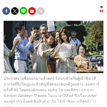
80
ประกาศรายชื่อออกมาแล้วสดๆ ร้อนๆ สำหรับผู้เข้าชิงเวที
รางวัลที่ยิ่งใหญ่และสำคัญที่สุดของฮอลลีวูดอย่าง ‘ออสการ์’
ครั้งที่ 92 โดยสองนักแสดง จอห์น โช และอิสซา แร จาก
Samuel Goldwyn Theatre ในเบเวอร์ลีฮิลส์ ซึ่งเรื่อง
Joker
ของผู้กำกับ ท็อดด์ ฟิลลิปส์ มาวิน ได้เข้าชิงมากที่สุดถึง 11
สาขา