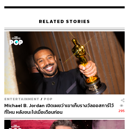
โอนาร์โด ดิคาปริโอ
(Once Upon a Time… in Hollywood)
และ
โจนาธาน ไพรซ์
(The Two Popes)
แต่ที่น่าจะสร้างความ
ตกใจคือการที่ เจนนิเฟอร์ โลเปซ ไม่ได้เข้าชิงสาขานักแสดง
RELATED STORIES
สมทบหญิงยอดเยี่ยมสำหรับเรื่อง
Hustlers
หลังเป็นตัวเต็งคู่
กับ ลอร่า เดิร์น จาก
Marriage Story
ที่ได้เข้าชิงและไม่น่า
พลาดรางวัลนี้
มาที่ค่าย Netflix ก็ได้เห็นผลงานเด่นหลายเรื่องที่ได้เข้าชิง
สาขาสำคัญ ทั้ง
The Irishman
ที่เข้าชิง 10 สาขา,
Marriage
Story
ได้เข้าชิง 6 สาขา และ
The Two Popes
ได้เข้าชิง 3
สาขา ส่วน
American Factory
และ
The Edge of Democracy
ของแพลตฟอร์มสตรีมมิงก็ได้เข้าชิงสาขาสารคดียอดเยี่ยม
สำหรับงานออสการ์ ครั้งที่ 92 ที่จัดโดย Academy of Motion
ENTERTAINMENT
/
POP
Picture Arts and Sciences จะเกิดขึ้นในเช้าวันจันทร์ที่ 10
Michael B. Jordan เปิดเผยว่าเขาเก็บรางวัลออสการ์ไว้
กุมภาพันธ์ ตามเวลาประเทศไทย โดยจะจัดที่โรงละครดอลบี้
295
ที่ไหน หลังชนะไปเมื่อเดือนก่อน
เธียเตอร์ และออกอากาศทางช่อง ABC ในอเมริกา ซึ่งในปีนี้
ก็จะไม่มีพิธีกรเป็นปีที่ 2 ติดต่อกัน ส่วน เกล็นน์ ไวส์ ก็จะมา
กำกับโชว์เป็นครั้งที่ 5 พร้อมได้ ร็อบ เพน มาเป็นโปรดิวเซอร์,