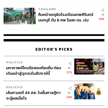
THAILAND
คืบหน้าเหตุยิงโรงเรียนเทพศิรินทร์
695
นนทบุรี ดับ 6 ศพ โฆษก ตร. เร่ง
สอบปมขโมยปืนปู่ก่อเหตุ
EDITOR'S PICKS
POLITICS
มหากาพย์โกงข้อสอบท้องถิ่น ก่อน
573
เดินหน้าสู่จุดจบในสัปดาห์นี้
POLITICS
เส้นทางคดี 44 สส. ในชั้นศาลฎีกา
208
จะรู้ผลเมื่อไร