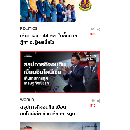
POLITICS
165
เส้นทางคดี 44 สส. ในชั้นศาล
ฎีกา จะรู้ผลเมื่อไร
WORLD
512
สรุปภารกิจอนุทิน เยือน
อินโดนีเซีย ขับเคลื่อนการทูต
เศรษฐกิจเชิงรุก ประกาศหุ้น
ส่วนยุทธศาสตร์ไทย –