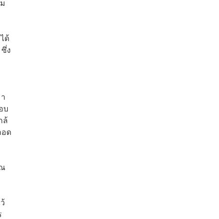
้ม
ได้
ซึ่ง
มา
มอบ
กล้
ถอด
รณ
ว้
ร