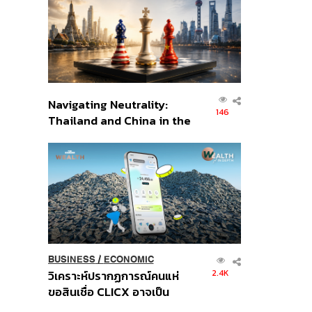
อินโดนีเซีย
Navigating Neutrality:
146
Thailand and China in the
Age of a New Global
Order
BUSINESS
/
ECONOMIC
2.4K
วิเคราะห์ปรากฏการณ์คนแห่
ขอสินเชื่อ CLICX อาจเป็น
เพียงยอดภูเขาน้ำแข็ง ของ