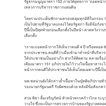
รัฐธรรมนูญมาตรา 152 ภายใต้ยุทธการ ‘ถอดหน้า
เหลวการบริหารราชการแผ่นดิน
โดยรวมประเด็นซักถามครอบคลุมทุกมิติในกรอบ 12 น
เป็นไปตามที่รัฐบาลแถลงไว้ต่อรัฐสภา จึงมีข้อกังขา
ปีนี้เป็นปีสุดท้ายก่อนเลือกตั้งในปีหน้า คาดหว
เลือกตั้ง
“เราจะถอดหน้ากากให้เห็นว่าคนดี 4 ปี หรือตลอด 8
จากประชาชน คนดีที่ว่าเมื่อเข้ามาทำหน้าที่บริหา
ให้ประชาชนเป็นอย่างไร ฝากให้ติดตาม หลายเรื่อง
เคียงมาตรา 151 อภิปรายไม่ไว้วางใจเนื้อหาสาระ
หน้ากากคนดีให้ประชาชนให้เห็นโดยเฉพาะปีนี้เป็นป
นพ.ชลน่านยังได้กล่าวย้ำเนื้อหาในญัตติอภิปรายทั่
รองนายกรัฐมนตรี รับผิดชอบด้วย หลังมีข้อสังเกตว
ส่วน พิธา ลิ้มเจริญรัตน์ หัวหน้าพรรคก้าวไกล ระบุ
วางใจ ซึ่งจะเป็นการตรวจการบ้านของรัฐบาลตลอด 4