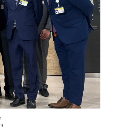
า
ตาม