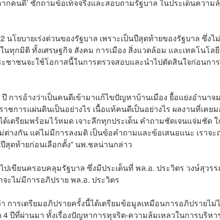
กากคนดี’ ซักถามข้อเท็จจริงและสอบถามรัฐบาล ในประเด็นความล
โยบายเร่งด่วนของรัฐบาล เพราะเป็นปีสุดท้ายของรัฐบาล ซึ่งไม่
ในทุกมิติ ทั้งเศรษฐกิจ สังคม การเมือง สิ่งแวดล้อม และเทคโนโลยี 
ังว่าประชาชนจะใช้โอกาสนี้ในการตรวจสอบและนำไปตัดสินใจก่อนการ
 ปี การอ้างว่าเป็นคนดีเข้ามาแก้ไขปัญหาบ้านเมือง ยื้อแย่งอำนาจ
รราชการแผ่นดินเป็นอย่างไร เนื้อแท้คนดีเป็นอย่างไร ผลงานที่เคย
ได้เตรียมพร้อมไว้หมด เจาะลึกทุกประเด็น คำถามชัดเจนแจ่มชัด ใ
ไม่ต่างกัน แค่ไม่มีการลงมติ เป็นข้อคำถามและข้อเสนอแนะ เราจะ
ีสุดท้ายก่อนเลือกตั้ง” นพ.ชลน่านกล่าว
วไปเขียนครอบคลุมรัฐบาล ซึ่งมีประเด็นที่ พล.อ. ประวิตร วงษ์สุวร
่าจะไม่มีการอภิปราย พล.อ. ประวิตร
ว่า การเตรียมอภิปรายครั้งนี้ได้เตรียมข้อมูลเหมือนการอภิปรายไม่ไ
 ปีที่ผ่านมา ทั้งเรื่องปัญหาการทุจริต-ความล้มเหลวในการบริหา