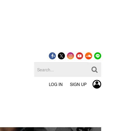
LOG IN
SIGN UP