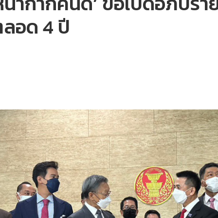
หน้ากากคนดี’ ขอเปิดอภิปราย
ลอด 4 ปี