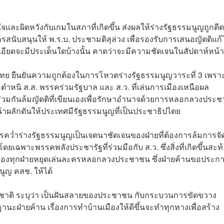
และผิดหวังกับเกมในสภาที่เกิดขึ้น ส่งผลให้ร่างรัฐธรรมนูญถูกตี
ารสนับสนุนให้ พ.ร.บ. ประชามติลุล่วง เพื่อรองรับการเสนอญัตติแก
อียดจะมีประเด็นใดบ้างนั้น คาดว่าจะมีความชัดเจนในสัปดาห์หน้า
ไทย ยืนยันความถูกต้องในการโหวตร่างรัฐธรรมนูญวาระที่ 3 เพรา
ตำหนิ ส.ส. พรรคร่วมรัฐบาล และ ส.ว. ที่เล่นการเมืองเหนือผล
่วมกันล้มญัตติที่เขียนเองเพื่อรักษาอำนาจด้วยการหลอกลวงประ
หน้าผลักดันให้ประเทศมีรัฐธรรมนูญที่เป็นประชาธิปไตย
คว่ำร่างรัฐธรรมนูญเป็นเจตนาชัดเจนของฝ่ายที่ต้องการล้มการจัดต
ยเฉพาะพรรคพลังประชารัฐที่ร่วมมือกับ ส.ว. ซึ่งสิ่งที่เกิดขึ้นสะท
ยกร้องทุกฝ่ายหยุดเล่นละครหลอกลวงประชาชน ซึ่งฝ่ายค้านขอประก
นูญ คสช. ให้ได้
าชาติ ระบุว่า เป็นฝันสลายของประชาชน กับกระบวนการขัดขวาง
านะฝ่ายค้าน เรื่องการทำบ้านเมืองให้ดีขึ้นจะทำทุกทางเพื่อสร้าง