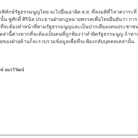
ทักษ์รัฐธรรมนูญไทย จะไปยื่นเอาผิด ส.ส. ที่ลงมติที่โหวตวาระที่
้น ชูศักดิ์ ศิรินิล ประธานฝ่ายกฎหมายพรรคเพื่อไทยยืนยันว่า การ
ส. ที่จะต้องทำหน้าที่ตามรัฐธรรมนูญและเป็นปากเสียงแทนประชาช
เหล่านี้ต่างหากที่จะต้องเป็นคนที่ถูกฟ้องว่าทำผิดรัฐธรรมนูญ ถ้าหา
องฝ่ายค้านก็จะรวบรวมข้อมูลเพื่อที่จะฟ้องกลับบุคคลเหล่านั้น
ษ์ อมรวิวัฒน์