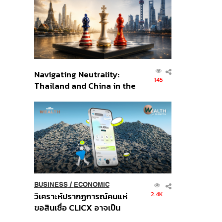
อินโดนีเซีย
Navigating Neutrality:
145
Thailand and China in the
Age of a New Global
Order
BUSINESS
/
ECONOMIC
2.4K
วิเคราะห์ปรากฏการณ์คนแห่
ขอสินเชื่อ CLICX อาจเป็น
เพียงยอดภูเขาน้ำแข็ง ของ