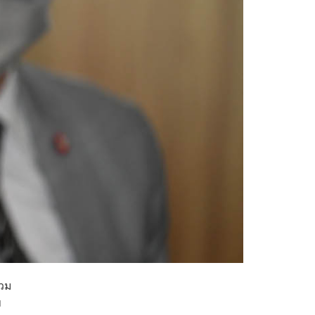
่วม
ข