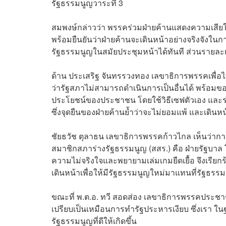
รัฐธรรมนูญวาระที่ 3
สมพงษ์กล่าวว่า พรรคร่วมฝ่ายค้านแสดงความเสียใจ
พร้อมยืนยันว่าฝ่ายค้านจะเดินหน้าอย่างจริงจังในก
รัฐธรรมนูญในสมัยประชุมหน้าได้ทันที ส่วนรายละเ
ด้าน ประเสริฐ จันทรรวงทอง เลขาธิการพรรคเพื่อ
ว่ารัฐสภาไม่สามารถดำเนินการเป็นอื่นได้ พร้อมขอ
ประโยชน์ของประชาชน โดยใช้วิธีเซฟตัวเอง และร
ซึ่งจุดยืนของฝ่ายค้านย้ำว่าจะไม่ยอมแพ้ และเดิน
ชัยธวัช ตุลาธน เลขาธิการพรรคก้าวไกล เห็นว่าการ
สมาชิกสภาร่างรัฐธรรมนูญ (สสร.) คือ ฝ่ายรัฐบาล โด
ความไม่จริงใจและพยายามเล่มเกมยืดเยื้อ จึงเรี
เดินหน้าเพื่อให้มีรัฐธรรมนูญใหม่มาแทนที่รัฐธรรม
ขณะที่ พ.ต.อ. ทวี สอดส่อง เลขาธิการพรรคประช
เปรียบเป็นเหมือนการทำรัฐประหารเงียบ ซึ่งเรา ในฐ
รัฐธรรมนูญที่ดีให้เกิดขึ้น