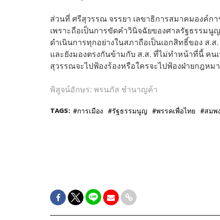
ส่วนที่ ศรีสุวรรณ จรรยา เลขาธิการสมาคมองค์การพิ
เพราะถือเป็นการขัดคำวินิจฉัยของศาลรัฐธรรมนูญนั
ดำเนินการทุกอย่างในสภาถือเป็นเอกสิทธิ์ของ ส.
และยังมองตรงกันข้ามกับ ส.ส. ที่ไม่ทำหน้าที่นี้ คน
สุวรรณจะไปฟ้องร้องหรือใครจะไปฟ้องฝ่ายกฎหมายข
พิสูจน์อักษร: พรนภัส ชำนาญค้า
TAGS:
การเมือง
รัฐธรรมนูญ
พรรคเพื่อไทย
สมพง