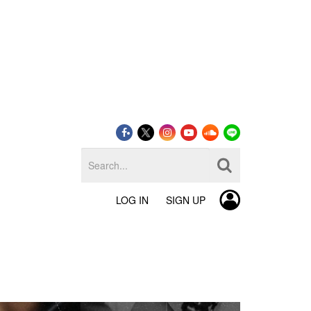
LOG IN
SIGN UP