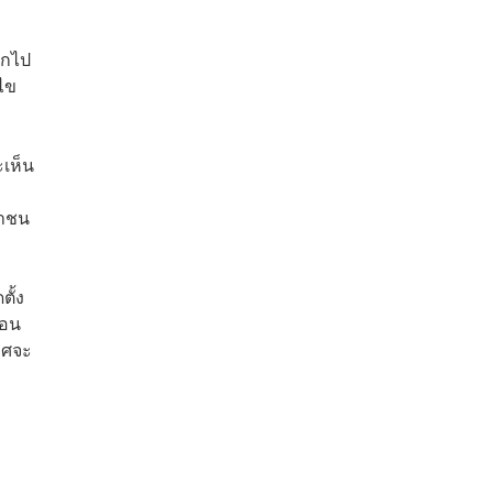
ตกไป
้ไข
ะเห็น
ชาชน
ั้ง
้อน
าศจะ