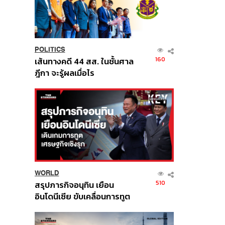
POLITICS
160
เส้นทางคดี 44 สส. ในชั้นศาล
ฎีกา จะรู้ผลเมื่อไร
WORLD
510
สรุปภารกิจอนุทิน เยือน
อินโดนีเซีย ขับเคลื่อนการทูต
เศรษฐกิจเชิงรุก ประกาศหุ้น
ส่วนยุทธศาสตร์ไทย –