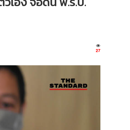
ัวเอง จ่อดัน พ.ร.บ.
27