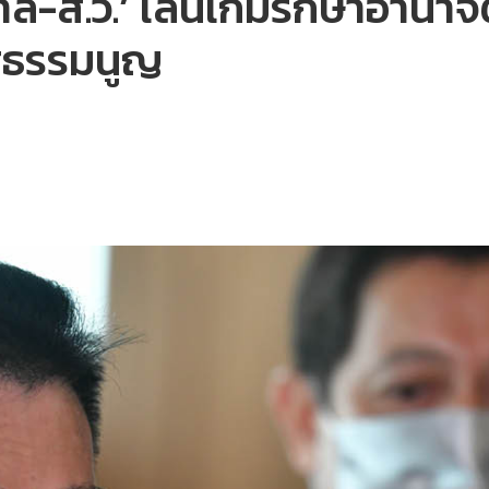
าล-ส.ว.’ เล่นเกมรักษาอำนาจต
ัฐธรรมนูญ