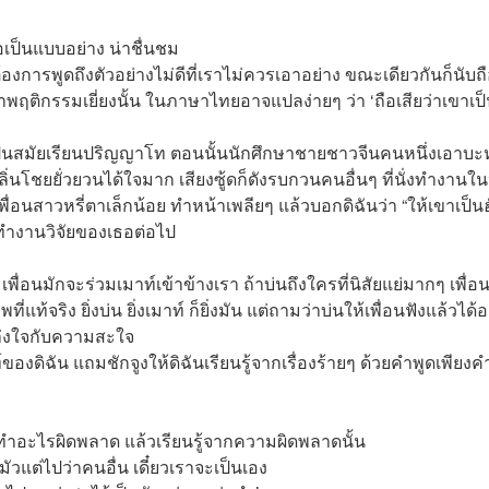
อเป็นแบบอย่าง น่าชื่นชม
ต้องการพูดถึงตัวอย่างไม่ดีที่เราไม่ควรเอาอย่าง ขณะเดียวกันก็นับถื
พฤติกรรมเยี่ยงนั้น ในภาษาไทยอาจแปลง่ายๆ ว่า ‘ถือเสียว่าเขาเป็
ปุ่นสมัยเรียนปริญญาโท ตอนนั้นนักศึกษาชายชาวจีนคนหนึ่งเอาบะห
ลิ่นโชยยั่วยวนได้ใจมาก เสียงซู้ดก็ดังรบกวนคนอื่นๆ ที่นั่งทำงานใน
ิ เพื่อนสาวหรี่ตาเล็กน้อย ทำหน้าเพลียๆ แล้วบอกดิฉันว่า “ให้เขาเป็น
าทำงานวิจัยของเธอต่อไป
่อนมักจะร่วมเมาท์เข้าข้างเรา ถ้าบ่นถึงใครที่นิสัยแย่มากๆ เพื่อ
แท้จริง ยิ่งบ่น ยิ่งเมาท์ ก็ยิ่งมัน แต่ถามว่าบ่นให้เพื่อนฟังแล้วได้
โล่งใจกับความสะใจ
ิฉัน แถมชักจูงให้ดิฉันเรียนรู้จากเรื่องร้ายๆ ด้วยคำพูดเพียงค
าทำอะไรผิดพลาด แล้วเรียนรู้จากความผิดพลาดนั้น
ัวแต่ไปว่าคนอื่น เดี๋ยวเราจะเป็นเอง