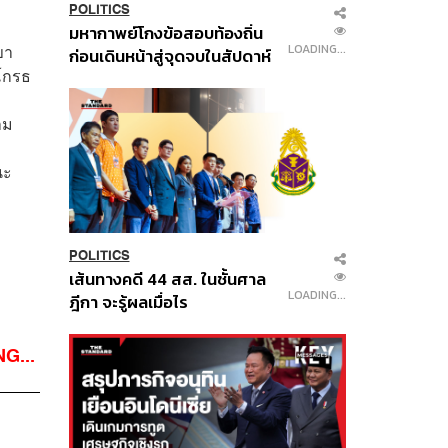
POLITICS
มหากาพย์โกงข้อสอบท้องถิ่น
ขา
LOADING...
ก่อนเดินหน้าสู่จุดจบในสัปดาห์
ดโกรธ
นี้
าม
นะ
POLITICS
เส้นทางคดี 44 สส. ในชั้นศาล
LOADING...
ฎีกา จะรู้ผลเมื่อไร
G...