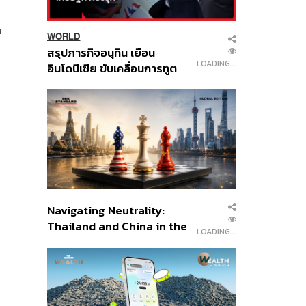
บ
WORLD
สรุปภารกิจอนุทิน เยือน
LOADING...
อินโดนีเซีย ขับเคลื่อนการทูต
เศรษฐกิจเชิงรุก ประกาศหุ้น
ส่วนยุทธศาสตร์ไทย –
อินโดนีเซีย
Navigating Neutrality:
Thailand and China in the
LOADING...
Age of a New Global
Order