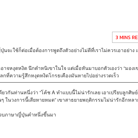
3 MINS R
ุ่นจะใช้ก็ต่อเมื่อต้องการพูดถึงตัวอย่างไม่ดีที่เราไม่ควรเอาอย่าง แ
อาจหงุดหงิด นึกตำหนิเขาในใจ แต่เมื่อหันมาบอกตัวเองว่า “มองเ
กที่ความรู้สึกหงุดหงิดโกรธเคืองมันหายไปอย่างรวดเร็ว
วกันท่านหนึ่งว่า “โค้ช A ทำแบบนี้ไม่น่ารักเลย เอาเปรียบลูกศิษย์
ื่นๆ ในวงการนี้เสียหายหมด” เขาสาธยายพฤติกรรมไม่น่ารักอีกหลา
บภาษาญี่ปุ่นคำหนึ่งขึ้นมา