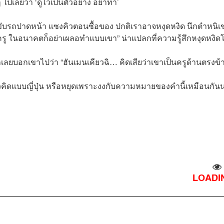
เลยว่า ‘ดูไว้เป็นตัวอย่าง อย่าทำ’
ับรถปาดหน้า แซงคิวตอนซื้อของ ปกติเราอาจหงุดหงิด นึกตำหนิเ
นครู ในอนาคตก็อย่าเผลอทำแบบเขา” น่าแปลกที่ความรู้สึกหงุดหงิ
ก็เลยบอกเขาไปว่า “ฮันเมนเคียวฉิ… คิดเสียว่าเขาเป็นครูด้านตรงข้
วคิดแบบญี่ปุ่น หรือหยุดเพราะงงกับความหมายของคำนี้เหมือนกัน
LOADIN