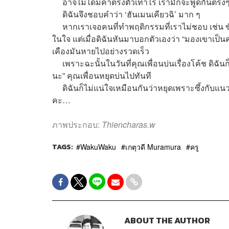
อาจไม่ได้มีคำตรงตัวเท่าไร เรามักจะพูดกันตรงๆ ไป
ดิฉันจึงชอบคำว่า ‘ฮันเมนเคียวฉิ’ มาก ๆ
หากเราเจอคนที่ทำพฤติกรรมที่เราไม่ชอบ เช่น ข
ในใจ แต่เมื่อดิฉันหันมาบอกตัวเองว่า “มองเขาเป็
เคืองมันหายไปอย่างรวดเร็ว
เพราะฉะนั้นในวันที่คุณเพื่อนบ่นเรื่องโค้ช ดิฉัน
นะ” คุณเพื่อนหยุดบ่นไปทันที
ดิฉันก็ไม่แน่ใจเหมือนกันว่าหยุดเพราะซึ้งกับแน
คะ…
ภาพประกอบ:
Thiencharas.w
TAGS:
WakuWaku
เกตุวดี Muramura
ครู
ABOUT THE AUTHOR