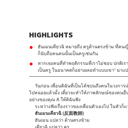
HIGHLIGHTS
ฮันเมนเคียวฉิ หมายถึง ครูด้านตรงข้าม ที่คนญี่ป
ก็นับถือคนคนนั้นเป็นครูเช่นกัน
หากเจอคนที่ทำพฤติกรรมที่เราไม่ชอบ ปกติเรา
เป็นครู ในอนาคตก็อย่าเผลอทำแบบเขา” น่าแปล
วันก่อน เพื่อนดิฉันที่เป็นโค้ชบ่นถึงคนในวงการเดีย
ไปหน่อยแล้วมั้ง เดี๋ยวจะทำให้ภาพลักษณ์ของคนอ
อย่างของคุณ A ให้ดิฉันฟัง
ระหว่างฟังเรื่องราวของเพื่อนตัวเองไป ในหัวก็แว
ฮันเมนเคียวฉิ (反面教師)
ฮันเมน แปลว่า ด้านตรงข้าม
เคียวฉิ แปลว่า ครู