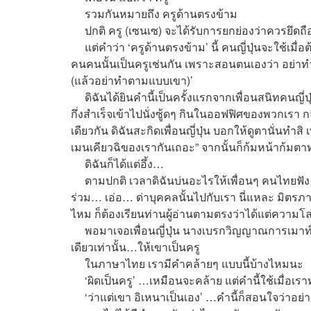
รวมกันหมายถึง ครูด้านตรงข้าม
ปกติ ครู​ (เซนเซ) จะได้รับการยกย่องว่าควรยึดถื
แต่คำว่า ‘ครูด้านตรงข้าม’ นี้ คนญี่ปุ่นจะใช้เมื่อ
คนคนนั้นเป็นครูเช่นกัน เพราะสอนตนเองว่า อย่าทำ
(แล้วอย่าทำตามแบบเขา)​’
ดิฉันได้ยินคำนี้เป็นครั้งแรกจากเพื่อนสนิทคนญี่
กึ่งสำเร็จเข้าไปนั่งซู้ดๆ กินในออฟฟิศของพวกเรา ก
เดียวกัน ดิฉันสะกิดเพื่อนญี่ปุ่น บอกให้ดูตานั่นทำส
เมนเคียวฉิของเรากันเถอะ” จากนั้นก็ก้มหน้าก้มต
ดิฉันก็ได้แต่อึ้ง…
ตามปกติ เวลาดิฉันบ่นอะไรให้เพื่อนๆ คนไทยฟัง เพื
ร่วม… เอ่อ… ด่าบุคคลนั้นไปกับเรา นี่แหละ มิตรภาพที่
ไหม ก็ต้องเรียนท่านผู้อ่านตามตรงว่าได้แต่ความ
พอมาเจอเพื่อนญี่ปุ่น นางเบรกวิญญาณการเมาท์ของด
เดียวเท่านั้น…​ให้เขาเป็นครู
ในภาษาไทย เรามีคำคล้ายๆ แบบนี้บ้างไหมนะ
‘ผิดเป็นครู’ …เหมือนจะคล้าย แต่คำนี้ใช้เมื่อเร
‘ว่าแต่เขา อิเหนาเป็นเอง’​ …คำนี้ก็สอนใจว่าอย่าม