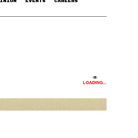
INION
EVENTS
CAREERS
LOADING...