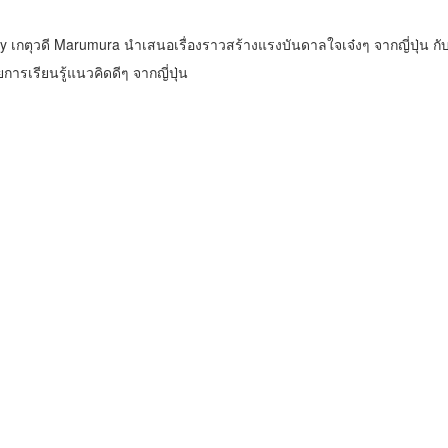
by เกตุวดี Marumura นำเสนอเรื่องราวสร้างแรงบันดาลใจเจ๋งๆ จากญี่ปุ่น กั
การเรียนรู้แนวคิดดีๆ จากญี่ปุ่น