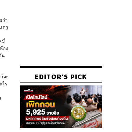
อว่า
นครู
มี่
ห้อง
ฮัน
EDITOR'S PICK
นก็จะ
อะไร
ำ