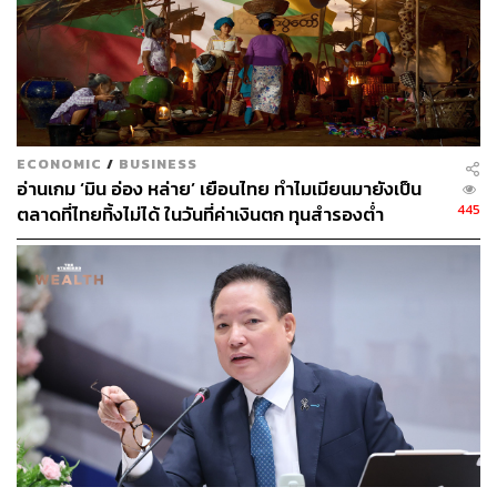
เติบโตทางเศรษฐกิจ’ ที่ไม่ได้เปิดโอกาสให้คนที่อยู่ในระดับ
ชั้นรองลงมาขยับสูงขึ้นได้มากเท่าที่ควร เศรษฐกิจไทยจึงแยก
ออกเป็น ‘โลกสองใบ’
เศรษฐกิจไทยแบ่งออกเป็นโลกสองใบใน 3 มิติ คือ ‘อ่อน-แข็ง’
‘เก่า-ใหม่’ และ ‘ใหญ่-เล็ก’
ECONOMIC
/
BUSINESS
อ่านเกม ‘มิน อ่อง หล่าย’ เยือนไทย ทำไมเมียนมายังเป็น
445
ตลาดที่ไทยทิ้งไม่ได้ ในวันที่ค่าเงินตก ทุนสำรองต่ำ
มิติที่ 1: อ่อน-แข็ง
โลกสองใบของครัวเรือนที่มีฐานะการเงินอ่อนแอกับที่มีฐานะ
การเงินเข้มแข็ง จากบทความเรื่อง ‘ปฏิรูปจากแรงจูงใจ’ เรา
พูดคุยกันว่าครัวเรือนไทยมีปัญหาความเหลื่อมล้ำเชิงความ
มั่งคั่งรุนแรงมาก โดยครัวเรือนที่มีฐานะการเงินอ่อนแอมีราย
ได้ไม่พอรายจ่ายและมีรายได้เข้ามาไม่สม่ำเสมอ เมื่อครัว
เรือนที่มีฐานะการเงินอ่อนแอเผชิญกับสถานการณ์ที่ทำให้
ขาดรายได้ พวกเขาจะได้รับผลกระทบมากกว่าและฟื้นตัวช้า
กว่าครัวเรือนที่มีฐานะการเงินเข้มแข็ง