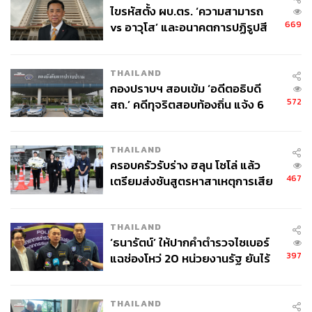
ไขรหัสตั้ง ผบ.ตร. ‘ความสามารถ
669
vs อาวุโส’ และอนาคตการปฏิรูปสี
กากี กับ พล.ต.อ. เอก อังสนานนท์
มิติที่ 3: ใหญ่-เล็ก
THAILAND
กองปราบฯ สอบเข้ม ‘อดีตอธิบดี
572
สถ.’ คดีทุจริตสอบท้องถิ่น แจ้ง 6
โลกสองใบของธุรกิจใหญ่กับธุรกิจเล็ก ข้อมูลจากกรมพัฒนา
ข้อหาหนัก จ่อชง ป.ป.ช. 12 ส.ค. นี้
ธุรกิจการค้าพบว่ากำไรของธุรกิจขนาดเล็กมีความผันผวน
มากกว่าธุรกิจขนาดใหญ่ถึงสองเท่า โดยเฉพาะในช่วงโควิด
THAILAND
จากภาพที่ 5 จะเห็นได้ชัดว่ารายได้ของธุรกิจขนาดใหญ่ใน
ครอบครัวรับร่าง ฮลุน โซโล่ แล้ว
ช่วงโควิดไม่ได้ลดลงเลย และสามารถเติบโตได้เกือบ 10%
467
เตรียมส่งชันสูตรหาสาเหตุการเสีย
หลังจากวิกฤตสิ้นสุดลง ในทางตรงข้าม รายได้ของธุรกิจ
ชีวิต
ขนาดเล็กหดตัวประมาณ 2-3% ในช่วงโควิด และยังไม่ฟื้น
THAILAND
กลับมาที่เดิม
‘ธนารัตน์’ ให้ปากคำตำรวจไซเบอร์
397
แฉช่องโหว่ 20 หน่วยงานรัฐ ยันไร้
นัยทางการเมือง
THAILAND