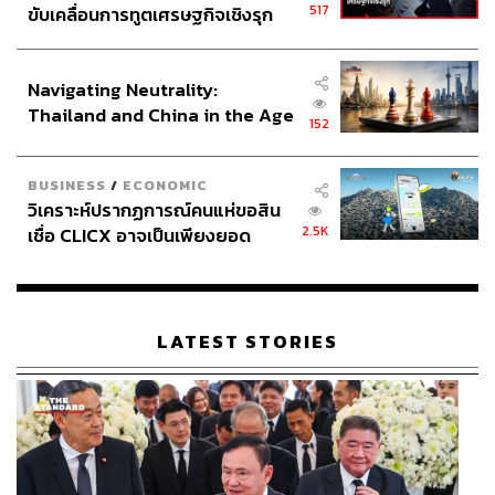
ทางการเงินและตกชั้นลงมาที่โลกใบรองมากขึ้น
517
ขับเคลื่อนการทูตเศรษฐกิจเชิงรุก
ประกาศหุ้นส่วนยุทธศาสตร์ไทย –
อินโดนีเซีย
ดังนั้นถ้าปล่อยให้อยู่ต่อไป โลกสองใบจะถ่วงการเติบโตทาง
Navigating Neutrality:
เศรษฐกิจของไทยให้ชะลอลง โดย World Economic Forum
Thailand and China in the Age
ประเมินว่าการที่ดัชนี Global Social Mobility Index ปรับแย่
152
of a New Global Order
ลงทุก 1 คะแนน ไทยจะสูญเสียโอกาสในการเติบโตคิดเป็น
มูลค่าทางเศรษฐกิจประมาณ 550 ล้านดอลลาร์สหรัฐ หรือ
BUSINESS
/
ECONOMIC
ประมาณ 0.1% ของ Nominal GDP ไทย
วิเคราะห์ปรากฏการณ์คนแห่ขอสิน
2.5K
เชื่อ CLICX อาจเป็นเพียงยอด
เมื่อคนส่วนใหญ่มีคุณภาพชีวิตที่แย่ลง พวกเขาจะแก่งแย่ง
ภูเขาน้ำแข็ง ของปัญหาหนี้ครัว
เพื่อรักษาผลประโยชน์ทางเศรษฐกิจที่เหลืออยู่ เมื่อนั้นก็จะ
เรือนไทยที่ถูกซุกไว้
ขาดความไว้เนื้อเชื่อใจ เกิดความขัดแย้ง และท้ายที่สุด การมี
โลกสองใบของเศรษฐกิจไทยจะไม่ใช่ปัญหาทางเศรษฐกิจ แต่
LATEST STORIES
จะกลายเป็น ‘ปัญหาทางสังคม’ ของประเทศไทย
การพัฒนาทางเศรษฐกิจที่ลดระยะห่างระหว่างโลกสอง
ใบ