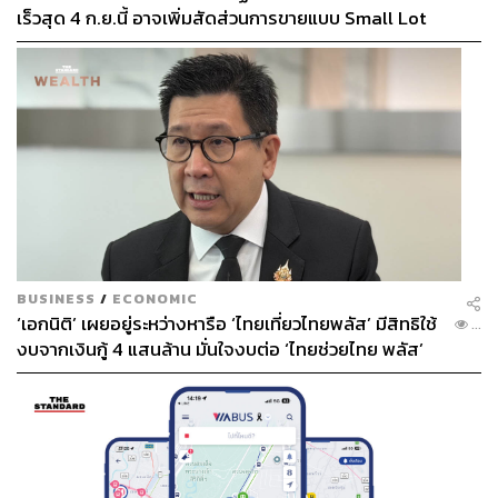
อุปสรรคด้านข้อมูลข่าวสารที่ไม่สมบูรณ์ในการประเมิน
เร็วสุด 4 ก.ย.นี้ อาจเพิ่มสัดส่วนการขายแบบ Small Lot
ความเสี่ยง ทำให้การจัดทำสัญญาประกันไม่คุ้มค่า ความ
First มากขึ้น
ก้าวหน้าของเทคโนโลยีสารสนเทศและการวิเคราะห์ข้อมูล
ความเสี่ยง ทั้งการใช้แพลตฟอร์มดิจิทัลและ Remote
Sensing ช่วยให้ผู้รับประกันเข้าถึงข้อมูลที่แม่นยำและหลาก
หลายมากขึ้น ตัวอย่างเช่น ACRE Africa ที่ประสบความ
สำเร็จในการออกแบบผลิตภัณฑ์ประกันภัยพืชผลในประเทศ
แถบแอฟริกาตะวันออก สำหรับไทย ความหลากหลาย
ระหว่างพื้นที่ทั้งในแง่ของประเภทของผลผลิตทางการเกษตร
และช่วงเวลาเพาะปลูกจะเอื้อให้บริษัทประกันสามารถ
กระจายความเสี่ยงในการรับประกันภัยได้ดียิ่งขึ้น
BUSINESS
/
ECONOMIC
‘เอกนิติ’ เผยอยู่ระหว่างหารือ ‘ไทยเที่ยวไทยพลัส’ มีสิทธิใช้
...
คุณภาพที่ 2
คนในระบบเศรษฐกิจควรเติบโตจากการพัฒนา
งบจากเงินกู้ 4 แสนล้าน มั่นใจงบต่อ ‘ไทยช่วยไทย พลัส’
และปรับตัวให้ทันกับภูมิทัศน์ทางเศรษฐกิจ สังคม และ
เฟส 2 มีเพียงพอ
เทคโนโลยี ที่กำลังเปลี่ยนไป
ในการสนับสนุนให้คนจากโลกใบแรกปรับตัวและพัฒนาให้
ทันภูมิทัศน์ทางเศรษฐกิจ ผู้ดำเนินนโยบายจะเป็นกลไกเสริม
ผ่านการหาโอกาสทางธุรกิจผ่านการเจรจาทางการค้าและ