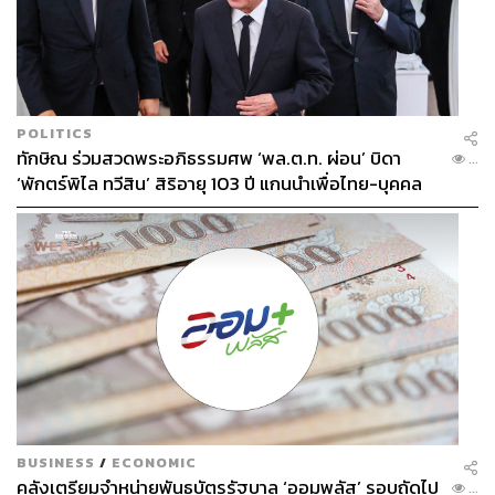
แล้วการพัฒนาแบบใดที่เศรษฐกิจไทยต้องการ? เราต้องการ
การพัฒนาที่ทำให้เศรษฐกิจไทยเติบโตไปพร้อมกับการลด
ระยะห่างระหว่างโลกสองใบ ซึ่งจะเกิดขึ้นได้หากการเติบโต
ทางเศรษฐกิจมีคุณภาพ 3 ประการดังต่อไปนี้
POLITICS
ทักษิณ ร่วมสวดพระอภิธรรมศพ ‘พล.ต.ท. ผ่อน’ บิดา
คุณภาพที่ 1
คนในระบบเศรษฐกิจควรมีภูมิคุ้มกันต่อ
...
‘พักตร์พิไล ทวีสิน’ สิริอายุ 103 ปี แกนนำเพื่อไทย-บุคคล
สถานการณ์เลวร้าย ซึ่งจะเป็นพื้นฐานที่มั่นคงให้คนในโลกใบ
หลากวงการร่วมอาลัย
รองออกไปคว้าโอกาสในการเติบโต ในการสร้างภูมิคุ้มกัน
ให้กับคนจากโลกใบรอง ผู้ดำเนินนโยบายมีบทบาทเป็นกลไก
เสริมผ่านการช่วยเหลือทางสังคมและประกันทางสังคม
ควบคู่ไปกับการออกแบบกติกาในภาคการเงินเพื่อเอื้อให้เกิด
การพัฒนาตลาดประกันภัยสำหรับผู้มีรายได้น้อยและธุรกิจ
ขนาดเล็ก
แม้ตลาดประกันภัยในไทยจะมีขนาดค่อนข้างใหญ่เมื่อเทียบ
กับกลุ่มประเทศในระดับการพัฒนาเดียวกัน แต่ปัจจุบันครัว
เรือนรายได้น้อยและธุรกิจขนาดเล็กจำนวนมากยังไม่
BUSINESS
/
ECONOMIC
สามารถเข้าถึงประกันภัยได้อย่างเหมาะสม ส่วนหนึ่งมาจาก
คลังเตรียมจำหน่ายพันธบัตรรัฐบาล ‘ออมพลัส’ รอบถัดไป
...