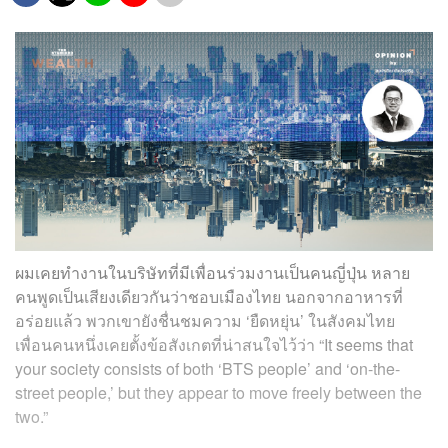
ผมเคยทำงานในบริษัทที่มีเพื่อนร่วมงานเป็นคนญี่ปุ่น หลาย
คนพูดเป็นเสียงเดียวกันว่าชอบเมืองไทย นอกจากอาหารที่
อร่อยแล้ว พวกเขายังชื่นชมความ ‘ยืดหยุ่น’ ในสังคมไทย
เพื่อนคนหนึ่งเคยตั้งข้อสังเกตที่น่าสนใจไว้ว่า “It seems that
your society consists of both ‘BTS people’ and ‘on-the-
street people,’ but they appear to move freely between the
two.”