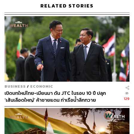
ธุรกิจขนาดเล็กที่มีศักยภาพมีโอกาสเลื่อนชั้นเป็นธุรกิจขนาด
RELATED STORIES
ใหญ่เพียง 4-5% ในช่วงปี 2013-2019 แม้โอกาสจะเพิ่มสูงขึ้น
ในช่วงโควิด ซึ่งน่าจะเป็นผลจากนโยบายช่วยเหลือจากภาค
รัฐในช่วงเวลาดังกล่าว แต่เมื่อหมดความช่วยเหลือแล้ว
โอกาสในการเลื่อนชั้นกลับตกลงมาที่เพียง 3.5% ในปี 2022
BUSINESS
/
ECONOMIC
เปิดบทใหม่ไทย-เมียนมา ดัน JTC ในรอบ 10 ปี ปลุก
129
‘เส้นเลือดใหญ่’ ค้าชายแดน ท่าเรือน้ำลึกทวาย
น่าสังเกตว่าการพัฒนาเศรษฐกิจของไทยในช่วงที่ 30-40 ปีที่
ผ่านมา อาจทำให้รายได้ต่อหัวของประชากรเติบโตโดยเฉลี่ย
ประมาณ 6.0% ต่อปี แต่สิ่งที่ขาดหายไปคือ ‘คุณภาพของการ