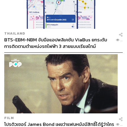
การลงทุนกลับมาให้ธุรกิจภายในประเทศ มองไปข้างหน้า
ห่วงโซ่การผลิตโลกเปลี่ยนแปลงไปจากผลของความขัดแย้ง
ทางภูมิศาสตร์ระหว่างสหรัฐฯ และจีน ไทยยังมีโอกาสที่จะ
เชื่อมต่อเข้ากับห่วงโซ่การค้าที่กำลังเปลี่ยนไป หากสามารถ
สร้างสภาพแวดล้อมที่เอื้อต่อการลงทุน ปรับกระบวนการที่
THAILAND
เกี่ยวข้องกับการลงทุนให้กระชับและยืดหยุ่น และพัฒนาระบบ
BTS-EBM-NBM จับมือแอปพลิเคชัน ViaBus ยกระดับ
...
การเงินเพื่อส่งเสริมการระดมทุนเพิ่มเติม
การติดตามตำแหน่งรถไฟฟ้า 3 สายแบบเรียลไทม์
คุณภาพที่ 3
ทุกคนในระบบเศรษฐกิจควรมีโอกาสในการ
สร้างมูลค่าทางเศรษฐกิจและเติบโตไปพร้อมกัน
เพื่อให้ทุกคนมีส่วนร่วมในการสร้างมูลค่าทางเศรษฐกิจและ
เติบโตไปพร้อมกัน ผู้ดำเนินนโยบายจะมีบทบาทในฐานะผู้
ออกแบบกติกาของการจัดสรรทรัพยากรทางเศรษฐกิจและ
การแข่งขัน เพื่อการสร้างโอกาสให้คนจากโลกใบรองเข้าถึง
ทรัพยากร สามารถแข่งขันและเติบโตได้ นั่นคือ
FILM
โอกาสในการเข้าถึงทรัพยากรทางเศรษฐกิจ โดยเฉพาะ
โปรดิวเซอร์ James Bond เผยว่าแฟนหนังมีสิทธิ์ได้รู้ว่าใคร
...