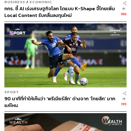
BUSINESS
/
ECONOMIC
กกร. ชี้ AI เร่งเศรษฐกิจโลก โตแบบ K-Shape จี้ไทยเพิ่ม
วิกฤตโควิดเป็นตัวอย่างที่ชัดเจน หากเรานำข้อมูลครัวเรือนที่
186
Local Content รับคลื่นลงทุนใหม่
มีหนี้มาจัดกลุ่มตามระดับรายได้ อาชีพ และสถานะการ
ทำงาน แล้วประเมินว่าครัวเรือนจะใช้ระยะเวลาแค่ไหนใน
การฟื้นตัวจากปัญหารายได้ไม่พอรายจ่าย จะพบว่าครัวเรือน
ที่ฟื้นตัวช้าเป็นครัวเรือนรายได้น้อยในภาคเกษตรและภาค
บริการที่มีรายได้ต่ำกว่า 30,000 บาทต่อเดือน และครัวเรือน
ในภาคอุตสาหกรรมที่มีรายได้น้อยกว่า 20,000 บาทต่อเดือน
ในทางตรงข้าม ครัวเรือนที่ฟื้นตัวได้เร็วเป็นครัวเรือนรายได้
สูง
SPORT
90 นาทีที่ทำให้เห็นว่า ‘พรีเมียร์ลีก’ ต่างจาก ‘ไทยลีก’ มาก
195
แค่ไหน