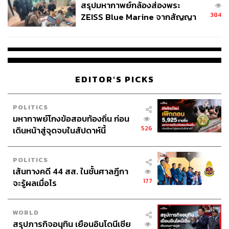
สรุปมหากาพย์กล้องส่องพระ
384
ZEISS Blue Marine จากสัญญา
ผลิต 8.3 ล้าน สู่ข้อพิพาท ‘มา
เวลล์ฯ’ ฟ้อง ‘โทน บางแค’ ผิดนัด
จ่ายหนี้-แอบระบุแบรนด์
EDITOR'S PICKS
ปลายทางของโลกสองใบ
POLITICS
มหากาพย์โกงข้อสอบท้องถิ่น ก่อน
หากเราปล่อยให้โลกสองใบยังคงอยู่ต่อไป โลกสองใบจะแยก
526
เดินหน้าสู่จุดจบในสัปดาห์นี้
ออกจากกันมากขึ้น เพราะไม่เกิดการเลื่อนชั้น ก็จะมีคน
จำนวนมากที่ขาดโอกาสเข้าถึงการศึกษาที่มีคุณภาพ ขาด
POLITICS
โอกาสพัฒนาทักษะเพื่อเข้าสู่ตลาดแรงงานทักษะสูง และถ้า
เส้นทางคดี 44 สส. ในชั้นศาลฎีกา
ธุรกิจขนาดเล็กเข้าไม่ถึงทรัพยากรและโอกาสในการแข่งขัน
177
จะรู้ผลเมื่อไร
ขณะที่ธุรกิจขนาดใหญ่แข่งอย่างไรก็ชนะ ก็จะไม่มีใครมีแรง
จูงใจที่จะคิดค้นนวัตกรรมใหม่ที่สร้างการเติบโตทาง
เศรษฐกิจในระยะยาว เมื่อเศรษฐกิจและรายได้ของคนใน
WORLD
ประเทศไม่เติบโต ก็จะยิ่งมีคนหรือธุรกิจที่ประสบปัญหา
สรุปภารกิจอนุทิน เยือนอินโดนีเซีย