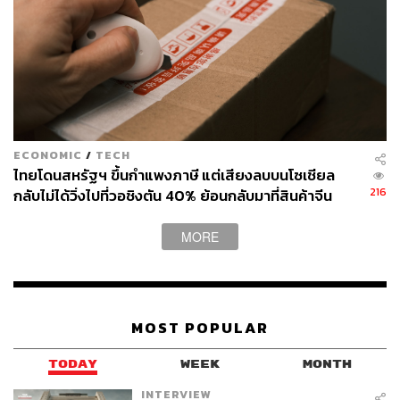
มิติที่ 2: เก่า-ใหม่
โลกสองใบของภาคการผลิตโลกเก่ากับโลกใหม่ ภาคการ
ผลิตโลกเก่าไม่ได้เติบโตไปกับกระแสการเปลี่ยนแปลงภูมิ
ทัศน์ทางเศรษฐกิจ สังคม และเทคโนโลยี หรือจะเผชิญความ
ECONOMIC
/
TECH
ไทยโดนสหรัฐฯ ขึ้นกำแพงภาษี แต่เสียงลบบนโซเชียล
เสี่ยงในรูปแบบต่างๆ ขณะที่ภาคการผลิตโลกใหม่มีโอกาส
216
กลับไม่ได้วิ่งไปที่วอชิงตัน 40% ย้อนกลับมาที่สินค้าจีน
เติบโตตามการเปลี่ยนแปลงภูมิทัศน์และได้รับผลกระทบจาก
ราคาถูกที่ทะลักจน SME ไทยสู้ไม่ไหว
ความเสี่ยงที่น้อยกว่า
MORE
MOST POPULAR
TODAY
WEEK
MONTH
INTERVIEW