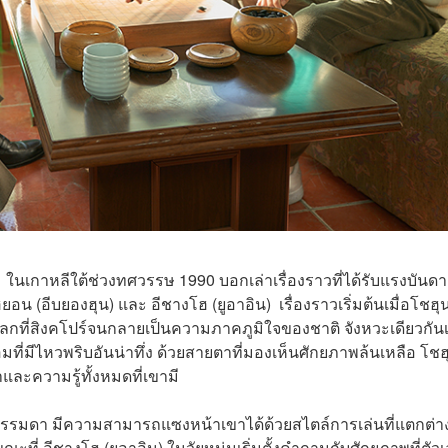
 ในเกาหลีใต้ช่วงทศวรรษ 1990 บอกเล่าเรื่องราวที่ได้รับแรงบันด
อน (อีบยองฮุน) และ อีชางโฮ (ยูอาอิน) เรื่องราวเริ่มต้นเมื่อโชฮุ
กที่สิงคโปร์จนกลายเป็นความภาคภูมิใจของชาติ จังหวะเดียวกัน
อมที่มีไหวพริบอันน่าทึ่ง ด้วยสายตาที่มองเห็นศักยภาพล้นเหลือ โช
และความรู้ทั้งหมดที่เขามี
้ไม่ธรรมดา มีความสามารถแซงหน้าเขาได้ด้วยสไตล์การเล่นที่แตกต่า
ณะที่ อีชางโฮ (ยูอาอิน)
ในวัยหนุ่มเริ่มตั้งคำถามกับศักยภาพที่ตัวเ