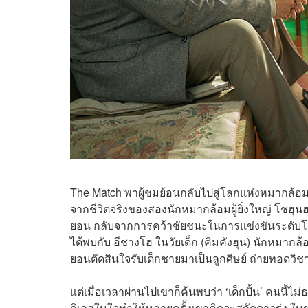
The Match พาผู้ชมย้อนกลับไปสู่โลกแห่งหมากล้อม
จากชีวิตจริงของสองนักหมากล้อมผู้ยิ่งใหญ่ โชฮุนฮย
ยอน กลับจากการคว้าชัยชนะในการแข่งขันระดับโล
ได้พบกับ อีชางโฮ ในวัยเด็ก (คิมคังฮุน) นักหมากล้
ยอนตัดสินใจรับเด็กชายมาเป็นลูกศิษย์ ถ่ายทอดวิชา
แต่เมื่อเวลาผ่านไปเขาก็ค้นพบว่า ‘เด็กปั้น’ คนนี
กิเลสในใจทำให้หลายครั้งเขาคิดจะสกัดดาวรุ่ง ในข