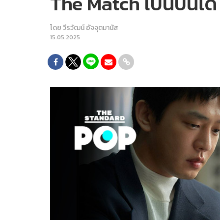
The Match เป็นบันได
โดย
วีรวัฒน์ อัจจุตมานัส
15.05.2025