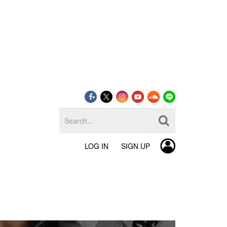
LOG IN
SIGN UP