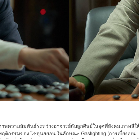
วามสัมพันธ์ระหว่างอาจารย์กับลูกศิษย์ในยุคที่สังคมเกาหลีใต้ท
็นพฤติกรรมของ โชฮุนฮยอน ในลักษณะ Gaslighting (การเบี่ยงเบน