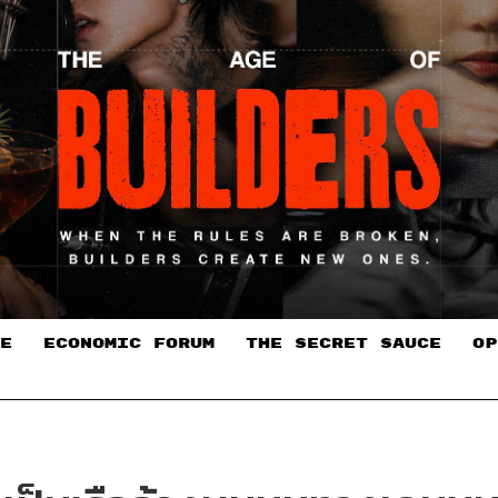
E
ECONOMIC FORUM
THE SECRET SAUCE​
OP