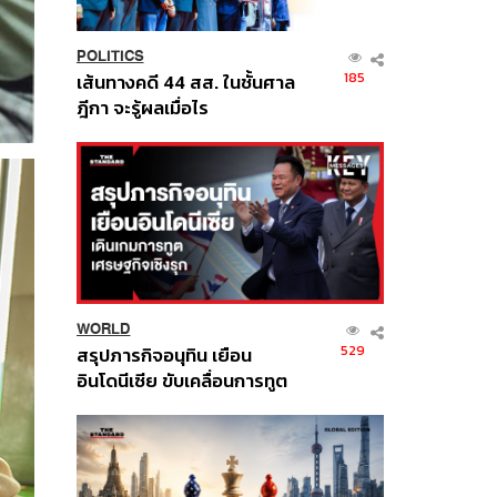
POLITICS
185
เส้นทางคดี 44 สส. ในชั้นศาล
ฎีกา จะรู้ผลเมื่อไร
WORLD
529
สรุปภารกิจอนุทิน เยือน
อินโดนีเซีย ขับเคลื่อนการทูต
เศรษฐกิจเชิงรุก ประกาศหุ้น
ส่วนยุทธศาสตร์ไทย –
อินโดนีเซีย