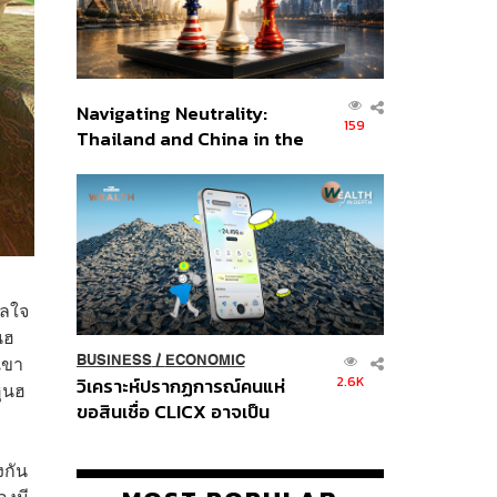
Navigating Neutrality:
159
Thailand and China in the
Age of a New Global
Order
าลใจ
นฮ
เขา
BUSINESS
/
ECONOMIC
2.6K
วิเคราะห์ปรากฏการณ์คนแห่
ฮุนฮ
ขอสินเชื่อ CLICX อาจเป็น
เพียงยอดภูเขาน้ำแข็ง ของ
ปัญหาหนี้ครัวเรือนไทยที่ถูกซุก
งกัน
ไว้
องมี