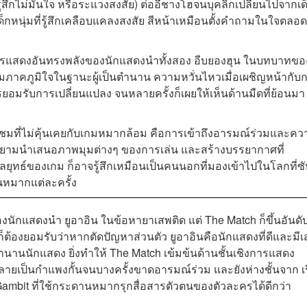
ู้สึกไม่มั่นใจ หรือระแวงสงสัย) ต่ออีชางโฮจนบุคลิกเปลี่ยนไปจากเด
็กหนุ่มที่รู้สึกเคลือบแคลงสงสัย สีหน้าเหมือนตั้งคำถามในใจตลอด
อการแสดงอันทรงพลังของนักแสดงนำทั้งสอง อีบยองฮุน ในบทบาทขอ
วามภาคภูมิใจในฐานะผู้เป็นตำนาน ความหวั่นไหวเมื่อเผชิญหน้ากับ
มรับการเปลี่ยนแปลง จนหลายครั้งก็เผยให้เห็นด้านมืดที่ย้อนมา
ผู้ชมที่ไม่คุ้นเคยกับเกมหมากล้อม คือการเข้าถึงอารมณ์ร่วมและค
ยายามนำเสนอภาพมุมต่างๆ ของการเล่น และสร้างบรรยากาศที่
ะกลยุทธ์ของเกม ก็อาจรู้สึกเหมือนเป็นคนนอกที่มองเข้าไปในโลกที่ซั
นหมากแต่ละครั้ง
ักแสดงนำ ยูอาอิน ในข้อหายาเสพติด แต่ The Match ก็ขึ้นอันดั
่งก็ต้องยอมรับว่าหากตัดปัญหาส่วนตัว ยูอาอินคือนักแสดงที่ดีและมีเส
ำนานนักแสดง ยิ่งทำให้ The Match เข้มข้นด้านชั้นเชิงการแสดง
ยเป็นกำแพงกั้นจนบางครั้งขาดอารมณ์ร่วม และยังห่างชั้นจาก เร
mbit ที่ใช้กระดานหมากรุกสื่อสารตัวตนของตัวละครได้ดีกว่า