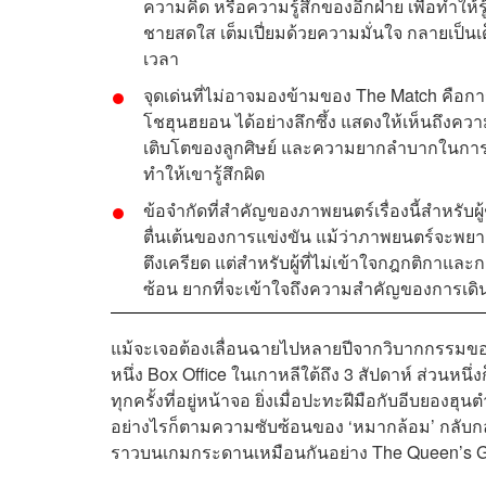
ความคิด หรือความรู้สึกของอีกฝ่าย เพื่อทำให้ร
ชายสดใส เต็มเปี่ยมด้วยความมั่นใจ กลายเป็นเด
เวลา
จุดเด่นที่ไม่อาจมองข้ามของ The Match คื
โชฮุนฮยอน ได้อย่างลึกซึ้ง แสดงให้เห็นถึงค
เติบโตของลูกศิษย์ และความยากลำบากในการยอ
ทำให้เขารู้สึกผิด
ข้อจำกัดที่สำคัญของภาพยนตร์เรื่องนี้สำหรับ
ตื่นเต้นของการแข่งขัน แม้ว่าภาพยนตร์จะพ
ตึงเครียด แต่สำหรับผู้ที่ไม่เข้าใจกฎกติกาแล
ซ้อน ยากที่จะเข้าใจถึงความสำคัญของการเดิ
แม้จะเจอต้องเลื่อนฉายไปหลายปีจากวิบากกรรมของน
หนึ่ง Box Office ในเกาหลีใต้ถึง 3 สัปดาห์ ส่วนหนึ
ทุกครั้งที่อยู่หน้าจอ ยิ่งเมื่อปะทะฝีมือกับ
อีบยองฮุนต
อย่างไรก็ตามความซับซ้อนของ ‘หมากล้อม’ กลับกลา
ราวบนเกมกระดานเหมือนกันอย่าง The Queen’s Ga