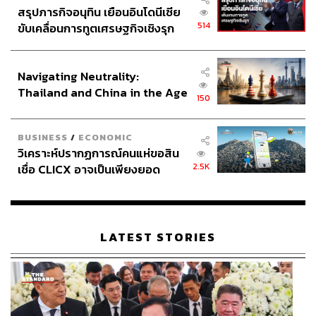
สรุปภารกิจอนุทิน เยือนอินโดนีเซีย
514
ขับเคลื่อนการทูตเศรษฐกิจเชิงรุก
ประกาศหุ้นส่วนยุทธศาสตร์ไทย –
อินโดนีเซีย
Navigating Neutrality:
Thailand and China in the Age
150
of a New Global Order
BUSINESS
/
ECONOMIC
วิเคราะห์ปรากฏการณ์คนแห่ขอสิน
2.5K
เชื่อ CLICX อาจเป็นเพียงยอด
ภูเขาน้ำแข็ง ของปัญหาหนี้ครัว
เรือนไทยที่ถูกซุกไว้
LATEST STORIES
สิ่งที่เร้าอารมณ์คนดูได้ดีคือการวางคาแรกเตอร์ให้บัวมีความ