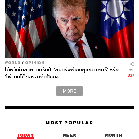
ชีวิตรักของบัวและเมศไม่ต่างจากคู่รักคู่อื่นที่รักกันมานานจน
มองข้ามช่วงเวลาหวานๆ ที่เคยมีให้กัน ยิ่งผนวกกับการที่สามี
ต้องไปทำงานต่างจังหวัด ช่องว่างของทั้งสองคนก็กว้างขึ้น
เรื่อยๆ จากคู่รักก็กลายเป็นแค่เพื่อนร่วมชายคา โดยคนหนึ่ง
เชื่อว่าความรักยังดีอยู่ แต่อีกคนบอกตัวเองตั้งนานแล้วว่าไป
ไม่รอด จนต้องไปมีคนอื่นที่เชื่อว่าจะทำให้ชีวิตเขาสมบูรณ์
WORLD
/
OPINION
ขึ้นได้
ไต้หวันในสายตาทรัมป์: ‘สินทรัพย์เชิงยุทธศาสตร์’ หรือ
337
‘ไพ่’ บนโต๊ะเจรจากับปักกิ่ง
ประเด็นคือนอกจากห่างเหินกันด้วยระยะทางแล้ว ความ
สัมพันธ์ทางกายก็ไม่ต่างกัน บัวและเมศไม่ได้มีเซ็กซ์กันมา
MORE
นานหลายปี ซึ่งตรงจุดนี้หลายคู่อาจคิดว่าไม่ใช่เรื่องสำคัญ
แต่เซ็กซ์คือการยืนยันความรักรูปแบบหนึ่ง อย่างน้อยก็ทำให้
รู้สึกว่ายังเป็นที่ต้องการของใครสักคนอยู่ ซึ่งคาดว่าความ
บกพร่องในเรื่องนี้ของบัวอาจเป็นปมสำคัญที่ถูกหยิบขึ้นมา
MOST POPULAR
เป็นประเด็นในอีพีต่อๆ ไป
TODAY
WEEK
MONTH