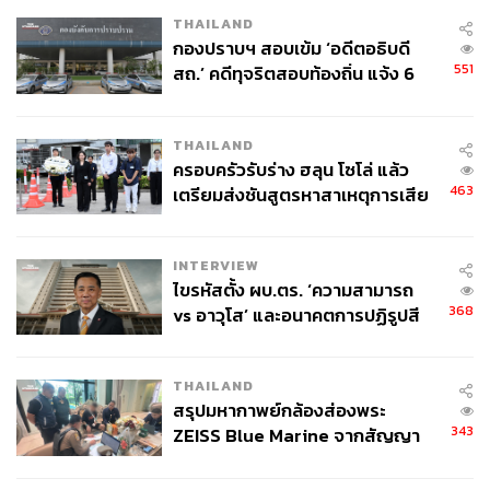
THAILAND
กองปราบฯ สอบเข้ม ‘อดีตอธิบดี
551
สถ.’ คดีทุจริตสอบท้องถิ่น แจ้ง 6
ข้อหาหนัก จ่อชง ป.ป.ช. 12 ส.ค. นี้
THAILAND
ครอบครัวรับร่าง ฮลุน โซโล่ แล้ว
463
เตรียมส่งชันสูตรหาสาเหตุการเสีย
ชีวิต
INTERVIEW
ไขรหัสตั้ง ผบ.ตร. ‘ความสามารถ
368
vs อาวุโส’ และอนาคตการปฏิรูปสี
กากี กับ พล.ต.อ. เอก อังสนานนท์
อีกจุดที่น่าสนใจคือเรื่องความภูมิใจบางอย่างที่ผู้หญิงต้อง
ยอมสละเพื่อสร้างครอบครัว อย่างที่เนื้อหาของละครเล่าถึง
THAILAND
อดีตของบัวว่าเธอเป็นผู้หญิงเก่ง ทำงานหนักจนลูกคลอดก่อน
สรุปมหากาพย์กล้องส่องพระ
กำหนด และต้องยอมเสียสละมาดูแลลูก ร้างจากการทำงาน
343
ZEISS Blue Marine จากสัญญา
เป็นสิบปี จนหลงลืมตัวตนคนเดิมไปแล้ว ดังนั้นเมื่อสามีจะ
ผลิต 8.3 ล้าน สู่ข้อพิพาท ‘มา
ตีจากนั่นหมายความว่าเธอไม่เหลืออะไรเลย
เวลล์ฯ’ ฟ้อง ‘โทน บางแค’ ผิดนัด