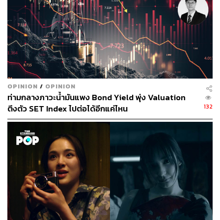
OPINION
/
OPINION
ท่ามกลางภาวะน้ำมันแพง Bond Yield พุ่ง Valuation
132
ตึงตัว SET Index ไปต่อได้อีกแค่ไหน
แต่แล้ววันหนึ่งโลกของเธอก็พังทลาย เมื่อเดียร์ (แอน-อลิชา
หิรัญพฤกษ์) เพื่อนสนิทบอกว่าสามีของเธอกำลังแต่งงานกับ
ลิน (มายด์-ลภัสลัล จิรเวชสุนทรกุล) ลูกสาวผู้ทรงอิทธิพลใน
จังหวัดที่เมศทำงานอยู่ บัวมืดแปดด้านไม่รู้จะพึ่งใคร จนได้
เจอกับวิน (ตรี-ภรภัทร ศรีขจรเดชา) ทนายความคุณพ่อลูกติด
ที่แนะนำให้เธอ ‘ ฟ้องชู้’ นำไปสู่การสืบเสาะค้นหาหลักฐาน
พยาน ลามไปถึงการฟ้องร้องสารพัดรูปแบบที่พร้อมขุดเรื่อง
ราวความสัมพันธ์มาเชือดเฉือนเอาชนะกัน แต่สงครามครั้งนี้
ใครจะแพ้หรือชนะต้องติดตาม