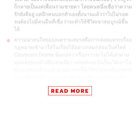
ก็กลายเป็นแค่เพื่อนร่วมชายคา โดยคนหนึ่งเชื่อว่าความ
รักยังดีอยู่ แต่อีกคนบอกตัวเองตั้งนานแล้วว่าไปไม่รอด
จนต้องไปมีคนอื่นที่เชื่อว่าจะทำให้ชีวิตเขาสมบูรณ์ขึ้น
ได้
ความน่าสนใจของ
สงครามสมรส
คือการสอดแทรกเรื่อง
กฎหมายเข้ามาใส่ในเรื่องได้อย่างกลมกล่อมในสไตล์
Courtroom Drama นั่นแปลว่าเรื่องราวจะไม่ได้เล่าผ่าน
มุมมองของบัวเพียงคนเดียว แต่เมศและลินก็จะได้เล่าใน
มุมมองของตัวเองด้วย นอกจากนี้ยังใส่รายละเอียดหลาย
อย่างที่คนใช้ชีวิตคู่อาจลืมไป เช่น เรื่องของสินสมรส
ฯลฯ
READ MORE