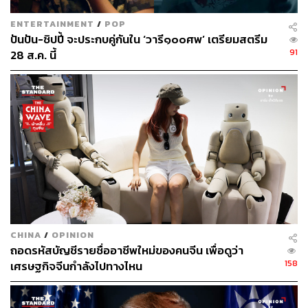
ENTERTAINMENT
/
POP
สงครามสมรส
เร่งเครื่องตั้งแต่ 2 อีพีแรกด้วยการพุ่งเข้าสู่
ปันปัน-ชิปปี้ จะประกบคู่กันใน ‘วารี๑๐๐ศพ’ เตรียมสตรีม
ประเด็นความขัดแย้ง พร้อมเสิร์ฟฉากปวดใจ เมื่อบัวเข้าไป
91
28 ส.ค. นี้
อาละวาดในงานแต่งงานของสามีกับหญิงอื่น ถือว่าเป็นตีหัว
เข้าบ้านเหล่าแฟนละครสายแซ่บได้อยู่หมัด แต่ก็ไม่ลืมฉาย
ภาพครอบครัวที่คนนอกมองเห็นแค่ยอดภูเขาน้ำแข็งซึ่งเต็ม
ไปด้วยปัญหาซ่อนอยู่ภายใน
CHINA
/
OPINION
ถอดรหัสบัญชีรายชื่ออาชีพใหม่ของคนจีน เพื่อดูว่า
158
เศรษฐกิจจีนกำลังไปทางไหน