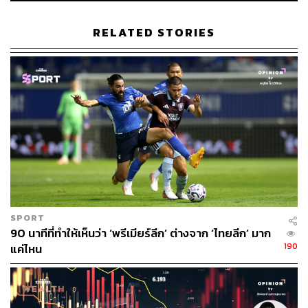
ออกจากงานมาเป็นแม่บ้านและดูแลลูกชายเต็มตัว โดยที่เมศ
เป็นคนหาเลี้ยงครอบครัว เขาทำงานในตำแหน่งรองผู้ว่า
RELATED STORIES
ราชการจังหวัดอนาคตไกลในจังหวัดใกล้กรุงเทพฯ และจะ
กลับมาบ้านแค่ในช่วงวันหยุดเท่านั้น ถึงจะไม่ค่อยได้อยู่ด้วย
กัน บัวก็เชื่อใจและคิดว่าครอบครัวของเธอสมบูรณ์พร้อม
SPORT
90 นาทีที่ทำให้เห็นว่า ‘พรีเมียร์ลีก’ ต่างจาก ‘ไทยลีก’ มาก
190
แค่ไหน