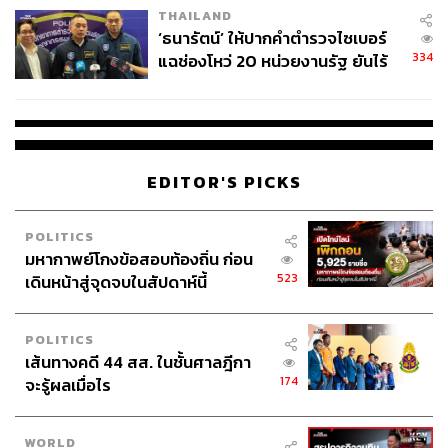
THAILAND
จ่ายหนี้-แอบระบุแบรนด์
‘ธนารัตน์’ ให้ปากคำตำรวจไซเบอร์
นอกจากนี้
สงครามสมรส
ยังฉายภาพชีวิตแต่งงานแบบไทยๆ
334
แฉช่องโหว่ 20 หน่วยงานรัฐ ยันไร้
หรือจะเรียกว่าทั้งเอเชียก็คงได้ คือการแต่งงานไม่ใช่เรื่องของ
นัยทางการเมือง
คนสองคน แต่เป็นเรื่องของครอบครัว เช่น ความบาดหมาง
ระหว่างบัวกับแม่สามี (ไปรมา รัชตะ) ทั้งประเด็นไม่ชอบขี้
หน้าเมื่อรู้ว่าบัวไร้ญาติขาดมิตร พ่อแม่เสียชีวิตหมดแล้ว รวม
ทั้งการเลี้ยงดูลูกที่เหมือนการปะทะกันระหว่างความเชื่อแบบ
EDITOR'S PICKS
เก่ากับแบบใหม่ หรืออย่างชีวิตของเดียร์ที่แต่งงานเข้าไปเป็น
สะใภ้จีน สถานะของเธอตกต่ำลงไปเรื่อยๆ เมื่อเธอไม่มี
ทายาทสืบสกุลให้กับตระกูล นำไปสู่การต้องยอมเป็นหมากใน
POLITICS
แผนทรยศหักหลังอันเจ็บปวด
มหากาพย์โกงข้อสอบท้องถิ่น ก่อน
523
เดินหน้าสู่จุดจบในสัปดาห์นี้
POLITICS
เส้นทางคดี 44 สส. ในชั้นศาลฎีกา
174
จะรู้ผลเมื่อไร
WORLD