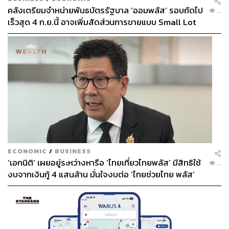
คลังเตรียมจำหน่ายพันธบัตรรัฐบาล ‘ออมพลัส’ รอบถัดไป
...
เร็วสุด 4 ก.ย.นี้ อาจเพิ่มสัดส่วนการขายแบบ Small Lot
First มากขึ้น
ECONOMIC
/
BUSINESS
‘เอกนิติ’ เผยอยู่ระหว่างหารือ ‘ไทยเที่ยวไทยพลัส’ มีสิทธิใช้
...
สงครามสมรส
เปิดตัวอีพีแรกด้วยเรตติ้ง 2.4 ซึ่งถือว่าดูดีที
งบจากเงินกู้ 4 แสนล้าน มั่นใจงบต่อ ‘ไทยช่วยไทย พลัส’
เดียวสำหรับละครช่อง one31 นับเป็นละครผัวเมียรสชาติใหม่
เฟส 2 มีเพียงพอ
หลังจากที่ละครไทยส่วนใหญ่ใช้ศาลเตี้ยตบตีกัน ก็ถึงเวลาที่
จะได้ดูการต่อสู้กันในศาลจริงๆ เสียที สิ่งที่ต้องลุ้นกันต่อไปคือ
รายละเอียดปลีกย่อยในชั้นศาลที่ช่อง one31 จะทำออกมาถูก