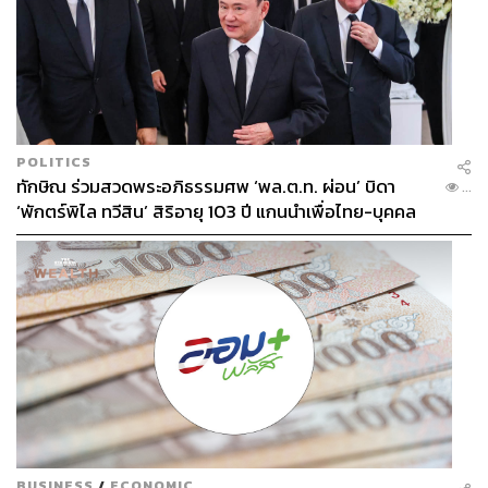
เป็นมวยรองในทุกๆ ด้านที่ต้องต่อกรกับผู้ทรงอิทธิพล ซึ่ง
เหตุการณ์แบบนี้มีให้เห็นกันบ่อยๆ ในสังคมไทย จนเป็นไป
ได้ที่เส้นเรื่องจะไปคล้ายคลึงกับเหตุการณ์จริง ให้ทั้งใน
เวอร์ชันนิยายและละครต้องใช้เมืองสมมติชื่อวสันต์บุรี
ความน่าสนใจอีกอย่างคือการสอดแทรกเรื่องกฎหมายเข้ามา
POLITICS
ใส่ในเรื่องได้อย่างกลมกล่อม ไม่ยัดเยียดเกินไป (แต่ก็อาจมี
ทักษิณ ร่วมสวดพระอภิธรรมศพ ‘พล.ต.ท. ผ่อน’ บิดา
...
บางฉากที่ดูแปลกๆ เช่น วินแรปหัวข้อกฎหมายให้บัวฟัง) และ
‘พักตร์พิไล ทวีสิน’ สิริอายุ 103 ปี แกนนำเพื่อไทย-บุคคล
ใส่รายละเอียดหลายอย่างที่คนใช้ชีวิตคู่อาจลืมไป เช่น เรื่อง
หลากวงการร่วมอาลัย
ของสินสมรส รวมทั้งการใส่ความรู้สึกนึกคิดของคนที่กำลัง
จะเลิกรา อย่างเช่นบัวที่คิดว่าจะยังประคับประคองชีวิตคู่เอา
ไว้ได้ นำไปสู่การเลือกที่จะฟ้องชู้แทนการฟ้องหย่า
ด้วยความที่
สงครามสมรส
นำเสนอเรื่องผัวๆ เมียๆ ในสไตล์
Courtroom Drama นั่นแปลว่าเรื่องราวจะไม่ได้เล่าผ่านมุม
มองของบัวเพียงคนเดียว แต่เมศและลินก็จะได้เล่าในมุมมอง
ของตัวเองด้วย ซึ่งก็น่าจะช่วยให้ตัวละครลินดูมีมิติมากกว่า
แค่เป็นคุณหนูเอาแต่ใจในฉากเปิดเรื่องเท่านั้น
BUSINESS
/
ECONOMIC