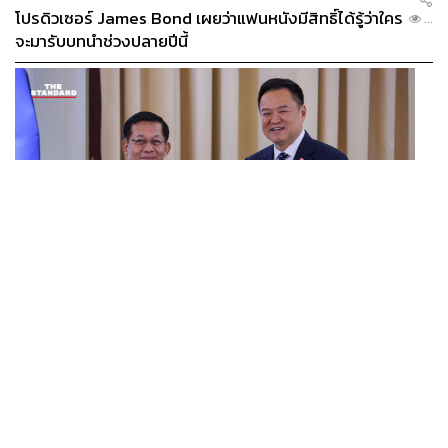
ตรี-ภรภัทร ศรีขจรเดชา
สงครามสมรส
โปรดิวเซอร์ James Bond เผยว่าแฟนหนังมีสิทธิ์ได้รู้ว่าใคร
...
จะมารับบทนำช่วงปลายปีนี้
12.6K
ABOUT THE AUTHOR
วีรวัฒน์ อัจจุตมานัส
WORLD
อนุทิน-มินอ่องหล่าย ออกแถลงการณ์ร่วม หนุนความร่วม
อดีตคนทำนิตยสารผู้ชื่นชอบการเดินทาง และ
...
ชอบสังเกตการณ์วัฒนธรรมป๊อปทุกแขนง
มือรอบด้าน ยกระดับปราบอาชญากรรมข้ามชาติ แก้ปัญหา
หมอกควัน-มลพิษทางน้ำ