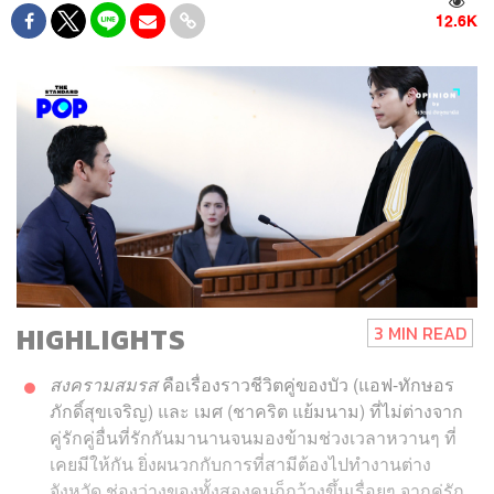
12.6K
HIGHLIGHTS
3 MIN READ
สงครามสมรส
คือเรื่องราวชีวิตคู่ของบัว (แอฟ-ทักษอร
ภักดิ์สุขเจริญ) และ เมศ (ชาคริต แย้มนาม) ที่ไม่ต่างจาก
คู่รักคู่อื่นที่รักกันมานานจนมองข้ามช่วงเวลาหวานๆ ที่
เคยมีให้กัน ยิ่งผนวกกับการที่สามีต้องไปทำงานต่าง
จังหวัด ช่องว่างของทั้งสองคนก็กว้างขึ้นเรื่อยๆ จากคู่รัก