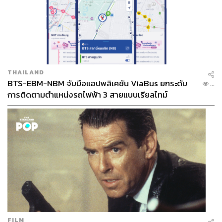
ต้องตรงเป๊ะมากแค่ไหน แต่ที่แน่ๆ 2 อีพีแรกออกมาแซ่บใช้ได้
และน่าจะมีอะไรให้ติดตามต่อไปยาวๆ
ข่าวเกี่ยวข้อง:
THAILAND
BTS-EBM-NBM จับมือแอปพลิเคชัน ViaBus ยกระดับ
...
การติดตามตำแหน่งรถไฟฟ้า 3 สายแบบเรียลไทม์
ลออจันทร์ ละครความหวังของหมู่บ้านที่ (อาจยัง) ไม่ถึง
ฝั่งฝัน
Pyramid Game เกมโหด (โคตร) เสมือนจริง จำลองสัง
คมเหลื่อมล้ำผ่านห้องเรียนมัธยม
My Name is Loh Kiwan ยาขมเคลือบน้ำตาลกับรสหวา
นปะแล่มๆ
TAGS:
ละครไทย
Opinion
ชาคริต แย้มนาม
แอฟ-ทักษอร ภักดิ์สุขเจริญ
ซีรีส์ไทย
มายด์-ลภัสลัล จิรเวชสุนทรกุล
FILM