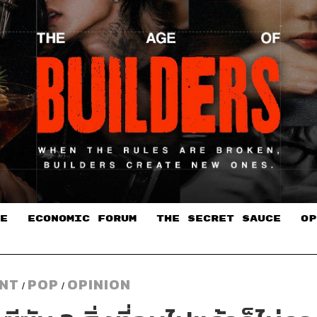
E
ECONOMIC FORUM
THE SECRET SAUCE​
OP
NT
POP
OPINION
/
/