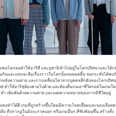
งชนโลกจนทำให้อาริสึ และอุซางิเข้าไปอยู่ในโลกปริศนาและได้กล
งานกันและแทบจะลืมเรื่องราวในโลกนั้นจนหมดสิ้น จนกระทั่งได้พบกั
กับโลกหลังความตาย และการเคลื่อนไหวจากบุคคลลึกลับของโลกปริศน
land ทำให้อาริสุต้องตามไปด้วย และต้องดิ้นรนเอาชีวิตรอดในเกมให
มบ้าระห่ำ เดิมพันด้วยความตาย และแฝงความหมายของการมีชีวิตอยู่
ังคงทำได้ดี เกมที่ถูกสร้างขึ้นใหม่มีความโหดเหี้ยมและนองเลือด
ง ที่ปรากฏในมังงะภาคแยก หรือเกมอื่นๆ ที่ซับซ้อนขึ้น สร้างทั้ง