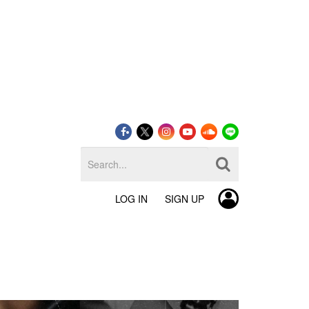
LOG IN
SIGN UP