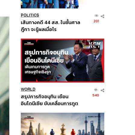
POLITICS
201
เส้นทางคดี 44 สส. ในชั้นศาล
ฎีกา จะรู้ผลเมื่อไร
WORLD
540
สรุปภารกิจอนุทิน เยือน
อินโดนีเซีย ขับเคลื่อนการทูต
เศรษฐกิจเชิงรุก ประกาศหุ้น
ส่วนยุทธศาสตร์ไทย –
อินโดนีเซีย