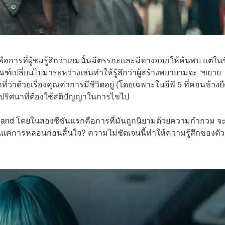
ือการที่ผู้ชมรู้สึกว่าเกมนั้นมีตรรกะและมีทางออกให้ค้นพบ แต่ในซ
ฑ์เปลี่ยนไปมาระหว่างเล่นทำให้รู้สึกว่าผู้สร้างพยายามจะ “ขยาย
ว่าด้วยเรื่องคุณค่าการมีชีวิตอยู่ (โดยเฉพาะในอีพี 5 ที่ค่อนข้างย
็นปริศนาที่ต้องใช้สติปัญญาในการไขไป
erland โดยในสองซีซันแรกคือการที่มันถูกนิยามด้วยความกำกวม จะ
่การหลอนก่อนสิ้นใจ? ความไม่ชัดเจนนี้ทำให้ความรู้สึกของตัว