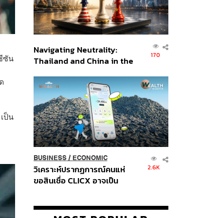
Navigating Neutrality:
170
ีซัน
Thailand and China in the
Age of a New Global
ืด
Order
เป็น
BUSINESS
/
ECONOMIC
2.6K
วิเคราะห์ปรากฏการณ์คนแห่
ขอสินเชื่อ CLICX อาจเป็น
เพียงยอดภูเขาน้ำแข็ง ของ
ปัญหาหนี้ครัวเรือนไทยที่ถูกซุก
ไว้