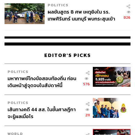
POLITICS
ผลชันสูตร 8 ศพ เหตุยิงใน รร.
826
เทพศิรินทร์ นนทบุรี พบกระสุนเข้า
จุดสำคัญ ‘ศีรษะ-หน้าอก’ ครูถูกยิง
4 นัด จากระยะไกล
EDITOR'S PICKS
POLITICS
มหากาพย์โกงข้อสอบท้องถิ่น ก่อน
576
เดินหน้าสู่จุดจบในสัปดาห์นี้
POLITICS
เส้นทางคดี 44 สส. ในชั้นศาลฎีกา
211
จะรู้ผลเมื่อไร
WORLD