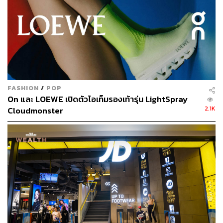
FASHION
/
POP
On และ LOEWE เปิดตัวไอเท็มรองเท้ารุ่น LightSpray
2.1K
Cloudmonster