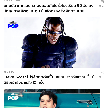
ยศชนัน เคาะแผนความปลอดภัยในรั้วโรงเรียน 90 วัน ส่ง
...
นักสุขภาพจิตดูแล-คุมเข้มคัดกรองสิ่งผิดกฎหมาย
MUSIC
Travis Scott ไม่รู้สึกกดดันที่ไม่เคยชนะรางวัลแกรมมี่ แม้
...
มีชื่อเข้าชิงมาแล้ว 10 ครั้ง