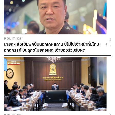
POLITICS
นายกฯ สั่งเข้มพกปืนนอกเคหสถาน ชี้ไม่ใช่เจ้าหน้าที่มีโทษ
...
อุกฉกรรจ์ ปืนถูกขโมยก่อเหตุ เจ้าของร่วมรับผิด
POLITICS