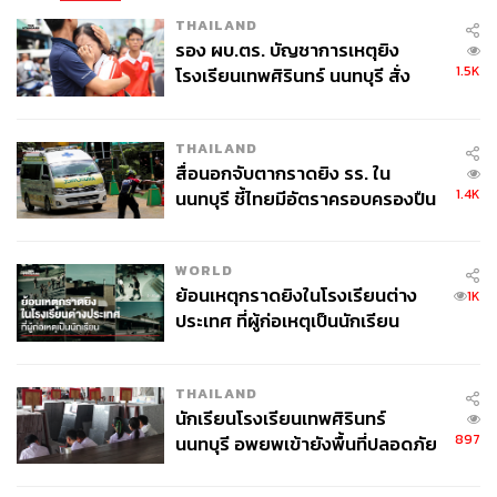
THAILAND
รอง ผบ.ตร. บัญชาการเหตุยิง
1.5K
โรงเรียนเทพศิรินทร์ นนทบุรี สั่ง
ค้นหา 2 รอบยืนยันไร้คนติดค้าง พบ
ศพปู่-ย่าที่บ้านพักผู้ก่อเหตุ
THAILAND
สื่อนอกจับตากราดยิง รร. ใน
1.4K
นนทบุรี ชี้ไทยมีอัตราครอบครองปืน
สูงในระดับต้นของภูมิภาค
WORLD
ย้อนเหตุกราดยิงในโรงเรียนต่าง
1K
ประเทศ ที่ผู้ก่อเหตุเป็นนักเรียน
THAILAND
นักเรียนโรงเรียนเทพศิรินทร์
897
นนทบุรี อพยพเข้ายังพื้นที่ปลอดภัย
ชั่วคราว หลังเหตุใช้อาวุธปืนภายใน
โรงเรียนคลี่คลาย