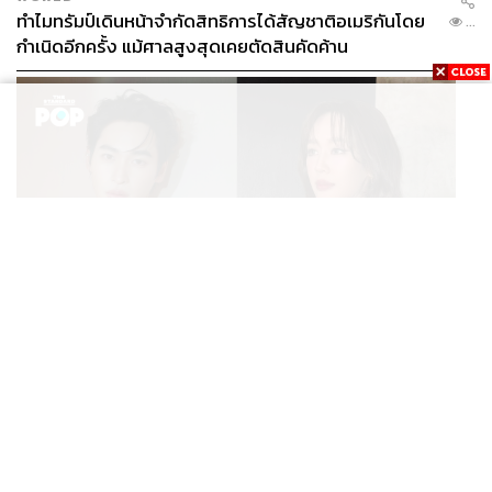
ทำไมทรัมป์เดินหน้าจำกัดสิทธิการได้สัญชาติอเมริกันโดย
...
กำเนิดอีกครั้ง แม้ศาลสูงสุดเคยตัดสินคัดค้าน
ENTERTAINMENT
เก้า นพเก้า และ พาย รินรดา เตรียมร่วมงานกันใน ‘รสกาล
...
Enchanted Taste In Time’