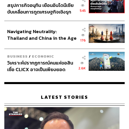
สรุปภารกิจอนุทิน เยือนอินโดนีเซีย
545
ขับเคลื่อนการทูตเศรษฐกิจเชิงรุก
ประกาศหุ้นส่วนยุทธศาสตร์ไทย –
อินโดนีเซีย
Navigating Neutrality:
Thailand and China in the Age
176
of a New Global Order
BUSINESS
/
ECONOMIC
วิเคราะห์ปรากฏการณ์คนแห่ขอสิน
2.6K
เชื่อ CLICX อาจเป็นเพียงยอด
ภูเขาน้ำแข็ง ของปัญหาหนี้ครัว
เรือนไทยที่ถูกซุกไว้
LATEST STORIES