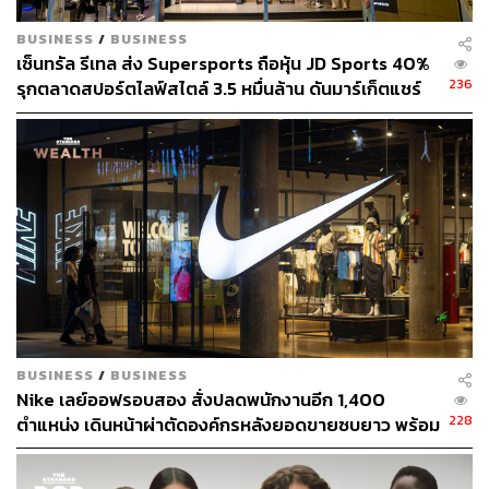
BUSINESS
/
BUSINESS
เซ็นทรัล รีเทล ส่ง Supersports ถือหุ้น JD Sports 40%
236
รุกตลาดสปอร์ตไลฟ์สไตล์ 3.5 หมื่นล้าน ดันมาร์เก็ตแชร์
แตะ 40%
BUSINESS
/
BUSINESS
Nike เลย์ออฟรอบสอง สั่งปลดพนักงานอีก 1,400
228
ตำแหน่ง เดินหน้าผ่าตัดองค์กรหลังยอดขายซบยาว พร้อม
สู้แบรนด์ใหม่แย่งตลาด