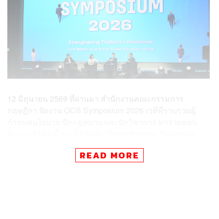
12 มิถุนายน 2569 ที่ผ่านมา สำนักงานคณะกรรมการ
กฤษฎีกา จัดงาน OCS Symposium 2026 เวทีที่รวบรวมผู้
กำหนดนโยบาย นักกฎหมาย และนักวิชาการ มาร่วมตอบ
คำถามสำคัญนี้ ภายใต้หัวข้อ
“Strengthening Thailand’s
Resilience: Law Reform in an Era of Global Paradigm
READ MORE
Shifts”