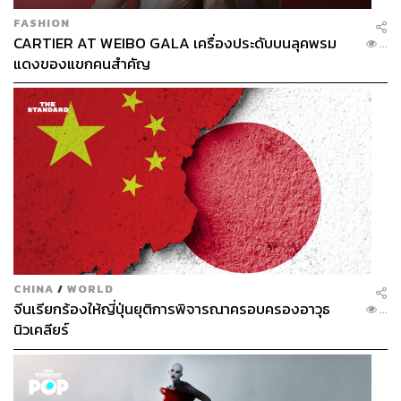
FASHION
CARTIER AT WEIBO GALA เครื่องประดับบนลุคพรม
...
แดงของแขกคนสำคัญ
CHINA
/
WORLD
จีนเรียกร้องให้ญี่ปุ่นยุติการพิจารณาครอบครองอาวุธ
...
นิวเคลียร์