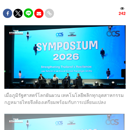
242
เมื่อภูมิรัฐศาสตร์โลกผันผวน เทคโนโลยีพลิกทุกอุตสาหกรรม
กฎหมายไทยจึงต้องเตรียมพร้อมกับการเปลี่ยนแปลง