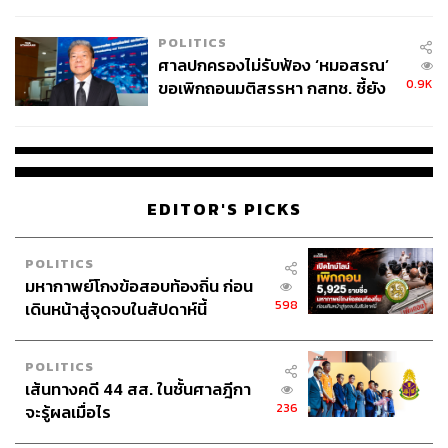
College Football
เอกชนและสตาร์ทอัปไทย อีกเช่นกัน
POLITICS
ศาลปกครองไม่รับฟ้อง ‘หมอสรณ’
0.9K
ขอเพิกถอนมติสรรหา กสทช. ชี้ยัง
ไม่ใช่ผู้เดือดร้อนเสียหาย
EDITOR'S PICKS
POLITICS
มหากาพย์โกงข้อสอบท้องถิ่น ก่อน
598
เดินหน้าสู่จุดจบในสัปดาห์นี้
OCS Symposium 2026 จึงไม่ได้เป็นแค่เวทีเสวนา แต่เป็น
POLITICS
เส้นทางคดี 44 สส. ในชั้นศาลฎีกา
พื้นที่ในการแลกเปลี่ยนความรู้ของคนหลากหลายสาขา ไม่
236
จะรู้ผลเมื่อไร
ว่าจะเป็น ผู้กำหนดนโยบาย นักกฎหมาย และนักวิชาการ เพื่อ
ให้การพัฒนากฎหมายสอดรับกับการเปลี่ยนแปลงในอนาคต