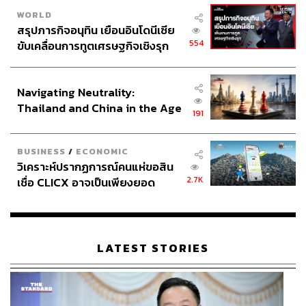
WORLD
สรุปภารกิจอนุทิน เยือนอินโดนีเซีย
554
ขับเคลื่อนการทูตเศรษฐกิจเชิงรุก
ประกาศหุ้นส่วนยุทธศาสตร์ไทย –
อินโดนีเซีย
Navigating Neutrality:
Thailand and China in the Age
191
of a New Global Order
BUSINESS
/
ECONOMIC
วิเคราะห์ปรากฏการณ์คนแห่ขอสิน
2.7K
เชื่อ CLICX อาจเป็นเพียงยอด
ภูเขาน้ำแข็ง ของปัญหาหนี้ครัว
เรือนไทยที่ถูกซุกไว้
สามารถติดตาม THE STANDARD WEALTH
LATEST STORIES
ผ่านแอปพลิเคชันต่างๆ ที่คุณสะดวกหรือใช้งานอยู่แล้วได้เลย