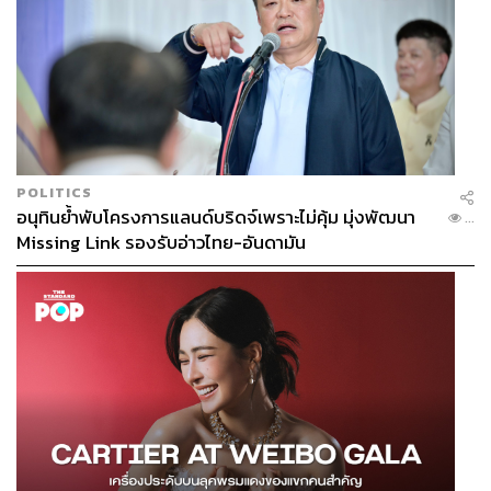
TAGS:
สำนักงานคณะกรรมการกฤษฎีกา
OCS Symposium 2026
OECD
GovTech
POLITICS
อนุทินย้ำพับโครงการแลนด์บริดจ์เพราะไม่คุ้ม มุ่งพัฒนา
...
Missing Link รองรับอ่าวไทย-อันดามัน
242
ABOUT THE AUTHOR
THE STANDARD TEAM
กองบรรณาธิการ THE STANDARD