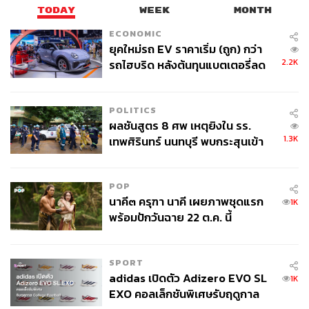
TODAY
WEEK
MONTH
ECONOMIC
ยุคใหม่รถ EV ราคาเริ่ม (ถูก) กว่า
2.2K
รถไฮบริด หลังต้นทุนแบตเตอรี่ลด
ลง - จีนแห่บุกตลาดเกิดใหม่
POLITICS
ผลชันสูตร 8 ศพ เหตุยิงใน รร.
1.3K
เทพศิรินทร์ นนทบุรี พบกระสุนเข้า
จุดสำคัญ ‘ศีรษะ-หน้าอก’ ครูถูกยิง
4 นัด จากระยะไกล
POP
นาคี๓ ครุฑา นาคี เผยภาพชุดแรก
1K
พร้อมปักวันฉาย 22 ต.ค. นี้
SPORT
adidas เปิดตัว Adizero EVO SL
1K
นอกจากนั้น ยังมีการแสดงนวัตกรรมและเทคโนโลยีด้าน
EXO คอลเล็กชันพิเศษรับฤดูกาล
LegalTech, RegTech และ GovTech จากผู้ประกอบการภาค