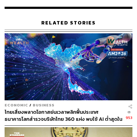
Institutions Think and Adapt
จะออกกฎหมาย
อย่างไรในยุคที่ไม่มีอะไรแน่นอน สถาบันด้านกฎหมาย
ระดับโลกคิดและปรับตัวอย่างไร
RELATED STORIES
Regulatory Sandboxes in the French Public
Sector: Methods, Lessons Learned, and Future
Directions
ถอดบทเรียนการทำ Regulatory Sandbox
ของประเทศฝรั่งเศส (Conseil d’État) ที่นำไปต่อยอดได้
Fixing People or Fixing System? – Behavioural
Insights, Incentives, and Structural Reform in
Public Policy
นโยบายที่ดีต้องเข้าใจว่าคนตัดสินใจ
อย่างไร และจะออกแบบระบบให้สอดคล้องกับ
พฤติกรรมจริงได้อย่างไร
Thailand’s Regulatory Landscape: Mapping the
Maze through Data
กฎระเบียบไทยซับซ้อนแค่ไหน
ECONOMIC
/
BUSINESS
และข้อมูลช่วยให้เห็นภาพรวมเพื่อการปฏิรูปที่ตรงจุด
ไทยเสี่ยงพลาดโอกาสย่นเวลาพลิกฟื้นประเทศ
ได้อย่างไร
953
ธนาคารโลกสำรวจบริษัทไทย 360 แห่ง พบใช้ AI ต่ำสุดใน
AI for Smarter Government: Enhancing Public
กลุ่ม ตามหลังเคนยาและไนจีเรียเกือบ 4 เท่า
Sector Workflows
การใช้ AI ในการเปลี่ยนวิธีการ
ทำงานของผู้ออกแบบกฎหมายและนโยบาย