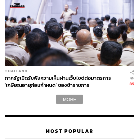
ภายในงานยังมีนิทรรศการ “กฎหมายไทยสู่มาตรฐานสากล
เพื่อยกระดับคุณภาพชีวิตที่ดียิ่งขึ้นของประชาชน” ที่บอกเล่า
การปรับปรุงกฎหมายให้ยืดหยุ่น โปร่งใส รองรับกับอนาคตใน
หลายมิติ ตั้งแต่การปรับตัวของกฎหมายโลกยุคใหม่ การยก
ระดับกฎหมายไทยสู่มาตรฐาน OECD และการดำเนินงาน
ของสำนักงานคณะกรรมการกฤษฎีกาที่สะท้อนวิสัยทัศน์
THAILAND
“Better Regulation for Better Life”
ภาครัฐเปิดรับฟังความเห็นผ่านเว็บไซต์ต่อมาตรการ
89
‘เกษียณอายุก่อนกำหนด’ ของข้าราชการ
MORE
MOST POPULAR