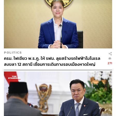
Resilient by Design: Thailand’s Legal
Architecture for a Fragmented World
โครงสร้าง
กฎหมายที่ออกแบบมาให้แข็งแกร่งตั้งแต่ต้น ไม่ใช่แค่
ตามทันโลก
POLITICS
ครม. ไฟเขียว พ.ร.ฎ. ให้ รฟม. ลุยสร้างรถไฟฟ้าโมโนเรล
271
สงขลา 12 สถานี เชื่อมการเดินทางรอบเมืองหาดใหญ่