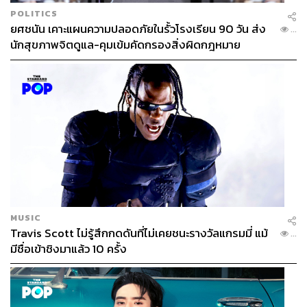
POLITICS
ยศชนัน เคาะแผนความปลอดภัยในรั้วโรงเรียน 90 วัน ส่ง
...
นักสุขภาพจิตดูแล-คุมเข้มคัดกรองสิ่งผิดกฎหมาย
MUSIC
Travis Scott ไม่รู้สึกกดดันที่ไม่เคยชนะรางวัลแกรมมี่ แม้
...
มีชื่อเข้าชิงมาแล้ว 10 ครั้ง