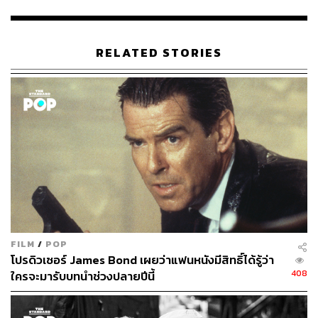
122
RELATED STORIES
ABOUT THE AUTHOR
ภัทรณกัญ อนันเต่า
กองบรรณาธิการคัลเจอร์ สำนักข่าว THE
STANDARD
FILM
/
POP
โปรดิวเซอร์ James Bond เผยว่าแฟนหนังมีสิทธิ์ได้รู้ว่า
408
ใครจะมารับบทนำช่วงปลายปีนี้