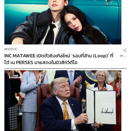
MUSIC
INC MATAWEE เปิดตัวซิงเกิลใหม่ ‘รอบที่ล้าน (Loop)’ ที่
...
ได้ เน PERSES มาแสดงในมิวสิกวิดีโอ