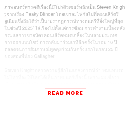
ภาพยนตร์สารคดีเรื่องนี้มีโปรดิวเซอร์หลักเป็น
Steven Knigh
t
จากเรื่อง Peaky Blinder โดยเขาจะโฟกัสไปที่คอนเสิร์ตรี
ยูเนียนซึ่งถือได้ว่าเป็น ‘ปรากฏการณ์ทางดนตรีที่ยิ่งใหญ่ที่สุด
ในช่วงปี 2025’ ไล่เรียงไปตั้งแต่การซ้อม การทำงานเบื้องหลัง
กระแสการขายบัตรคอนเสิร์ตหมดเกลี้ยงในหลายประเทศ
การออกแบบโชว์ การกลับมาร่วมเวทีอีกครั้งในรอบ 16 ปี
ตลอดจนการสัมภาษณ์พูดคุยร่วมกันครั้งแรกในรอบ 25 ปี
ของสองพี่น้อง Gallagher
Steven Knight กล่าวความรู้สึกในแถลงการณ์ว่า “ผมแทบรอ
ไม่ไหวที่จะให้โลกได้เห็นภาพยนตร์เรื่องนี้ เพราะผมเชื่อว่า
มันถ่ายทอดจิตวิญญาณและอารมณ์ของปรากฏการณ์ทาง
วัฒนธรรมระดับโลกได้อย่างดีเยี่ยม ผมอยากเล่าเรื่องราวของ
READ MORE
สองพี่น้องและวงดนตรี แต่ที่สำคัญไม่แพ้กันก็คือเรื่องราวของ
แฟนๆ ที่ชีวิตของพวกเขาได้รับอิทธิพลจากดนตรีของวง จน
บางครั้งชีวิตของพวกเขาก็เปลี่ยนไปตลอดกาลเช่นกัน”
เขายังเผยว่าสารคดีเรื่องนี้จะเล่าถึงพลังของดนตรีที่ว่าการ