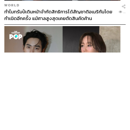
WORLD
ทำไมทรัมป์เดินหน้าจำกัดสิทธิการได้สัญชาติอเมริกันโดย
...
กำเนิดอีกครั้ง แม้ศาลสูงสุดเคยตัดสินคัดค้าน
ENTERTAINMENT
เก้า นพเก้า และ พาย รินรดา เตรียมร่วมงานกันใน ‘รสกาล
...
Enchanted Taste In Time’