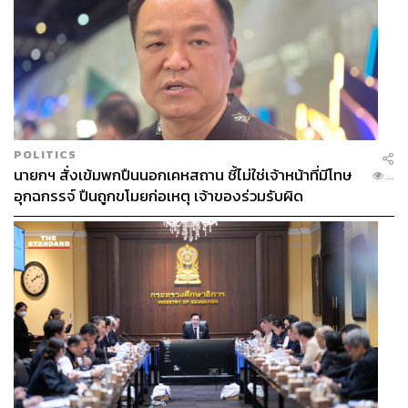
POLITICS
นายกฯ สั่งเข้มพกปืนนอกเคหสถาน ชี้ไม่ใช่เจ้าหน้าที่มีโทษ
...
อุกฉกรรจ์ ปืนถูกขโมยก่อเหตุ เจ้าของร่วมรับผิด