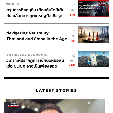
WORLD
สรุปภารกิจอนุทิน เยือนอินโดนีเซีย
546
ขับเคลื่อนการทูตเศรษฐกิจเชิงรุก
ประกาศหุ้นส่วนยุทธศาสตร์ไทย –
อินโดนีเซีย
Navigating Neutrality:
Thailand and China in the Age
181
of a New Global Order
BUSINESS
/
ECONOMIC
วิเคราะห์ปรากฏการณ์คนแห่ขอสิน
2.6K
เชื่อ CLICX อาจเป็นเพียงยอด
ภูเขาน้ำแข็ง ของปัญหาหนี้ครัว
เรือนไทยที่ถูกซุกไว้
LATEST STORIES