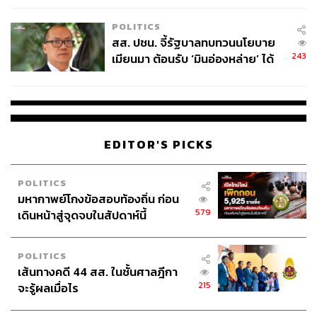
เหมาะสม
POLITICS
สส. ปชน. จี้รัฐบาลทบทวนนโยบาย
243
เมียนมา ต้อนรับ ‘มินอ่องหล่าย’ ได้
แค่สัญญาว่างเปล่า
EDITOR'S PICKS
POLITICS
มหากาพย์โกงข้อสอบท้องถิ่น ก่อน
579
เดินหน้าสู่จุดจบในสัปดาห์นี้
POLITICS
เส้นทางคดี 44 สส. ในชั้นศาลฎีกา
215
จะรู้ผลเมื่อไร