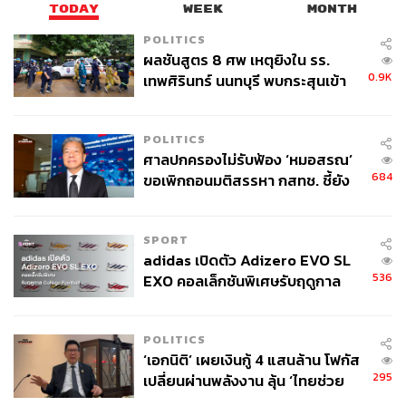
TODAY
WEEK
MONTH
POLITICS
ผลชันสูตร 8 ศพ เหตุยิงใน รร.
0.9K
เทพศิรินทร์ นนทบุรี พบกระสุนเข้า
จุดสำคัญ ‘ศีรษะ-หน้าอก’ ครูถูกยิง
4 นัด จากระยะไกล
POLITICS
ศาลปกครองไม่รับฟ้อง ‘หมอสรณ’
684
ขอเพิกถอนมติสรรหา กสทช. ชี้ยัง
ไม่ใช่ผู้เดือดร้อนเสียหาย
SPORT
adidas เปิดตัว Adizero EVO SL
536
EXO คอลเล็กชันพิเศษรับฤดูกาล
College Football
POLITICS
‘เอกนิติ’ เผยเงินกู้ 4 แสนล้าน โฟกัส
295
เปลี่ยนผ่านพลังงาน ลุ้น ‘ไทยช่วย
ไทยพลัส’ เฟส 2 รอประเมินความ