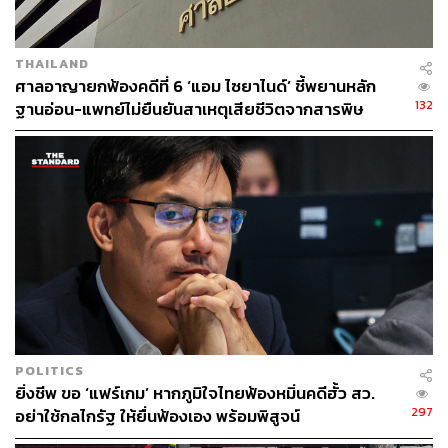
THAILAND
ศาลอาญายกฟ้องคดีที่ 6 ‘แอม ไซยาไนด์’ ชี้พยานหลัก
132
ฐานอ่อน-แพทย์ไม่ยืนยันสาเหตุเสียชีวิตจากสารพิษ
POLITICS
ยิ่งชีพ ขอ ‘แฟร์เกม’ หากภูมิใจไทยฟ้องหมิ่นคดีฮั้ว สว.
297
อย่าใช้กลไกรัฐ ให้ยื่นฟ้องเอง พร้อมพิสูจน์