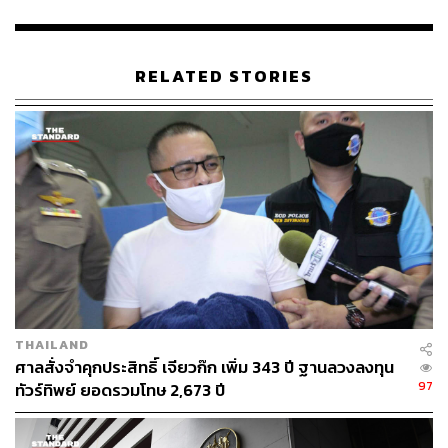
อุทธรณ์ ซึ่งขณะนี้อยู่ระหว่างการพิจารณาของศาล.
TAGS:
อดิศร เพียงเกษ
ศาลอาญา
จำคุก
RELATED STORIES
แนวร่วมประชาธิปไตยต่อต้านเผด็จการแห่งชาติ (นปช.)
จตุพร พรหมพันธุ์
ณัฐวุฒิ ใสยเกื้อ
วีระกานต์ มุสิกพงศ์
231
THAILAND
ศาลสั่งจำคุกประสิทธิ์ เจียวก๊ก เพิ่ม 343 ปี ฐานลวงลงทุน
ABOUT THE AUTHOR
97
ทัวร์ทิพย์ ยอดรวมโทษ 2,673 ปี
THE STANDARD TEAM
กองบรรณาธิการ THE STANDARD