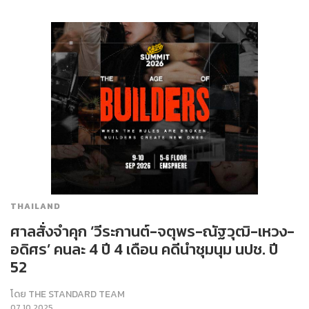
THAILAND
ศาลสั่งจำคุก ‘วีระกานต์-จตุพร-ณัฐวุฒิ-เหวง-
อดิศร’ คนละ 4 ปี 4 เดือน คดีนำชุมนุม นปช. ปี
52
โดย
THE STANDARD TEAM
07.10.2025