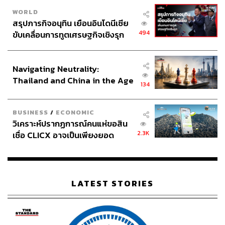
WORLD
สรุปภารกิจอนุทิน เยือนอินโดนีเซีย
494
ขับเคลื่อนการทูตเศรษฐกิจเชิงรุก
ประกาศหุ้นส่วนยุทธศาสตร์ไทย –
อินโดนีเซีย
Navigating Neutrality:
Thailand and China in the Age
134
of a New Global Order
BUSINESS
/
ECONOMIC
วิเคราะห์ปรากฏการณ์คนแห่ขอสิน
2.3K
เชื่อ CLICX อาจเป็นเพียงยอด
ภูเขาน้ำแข็ง ของปัญหาหนี้ครัว
เรือนไทยที่ถูกซุกไว้
LATEST STORIES