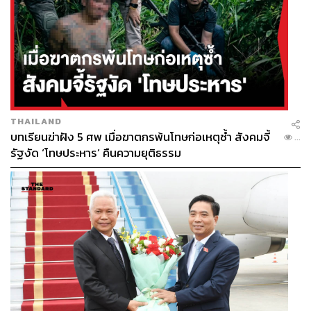
THAILAND
บทเรียนฆ่าฝัง 5 ศพ เมื่อฆาตกรพ้นโทษก่อเหตุซ้ำ สังคมจี้
...
รัฐงัด ‘โทษประหาร’ คืนความยุติธรรม