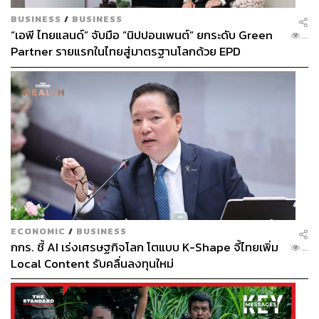
BUSINESS
/
BUSINESS
“เอพี ไทยแลนด์” จับมือ “นิปปอนเพนต์” ยกระดับ Green
...
Partner รายแรกในไทยสู่มาตรฐานโลกด้วย EPD
International พร้อมชูแนวคิด Global Standards for
Global Sustainable Living ส่งมอบบ้านคุณภาพ ลด
ผลกระทบต่อสิ่งแวดล้อม พร้อมปั้นนักออกแบบที่ใส่ใจโลก
ECONOMIC
/
BUSINESS
กกร. ชี้ AI เร่งเศรษฐกิจโลก โตแบบ K-Shape จี้ไทยเพิ่ม
...
Local Content รับคลื่นลงทุนใหม่