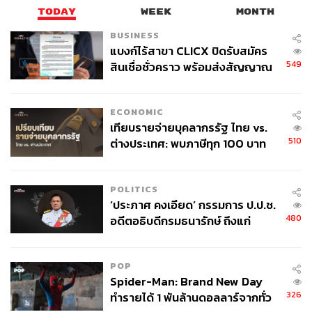
TODAY
WEEK
MONTH
BUSINESS
แบงก์ไร้สาขา CLICX ปิดรับสมัคร
549
สินเชื่อชั่วคราว พร้อมส่งสัญญาณ
เตือนกลุ่มกู้เงินผิดวัตถุประสงค์-ให้
ข้อมูลเท็จ เตรียมดำเนินคดีเด็ดขาด
ECONOMIC
เทียบรายจ่ายบุคลากรรัฐ ไทย vs.
510
ต่างประเทศ: พบภาษีทุก 100 บาท
ของคนไทยใช้ไปกับข้าราชการเฉียด
40 บาท
POLITICS
‘ประภาศ คงเอียด’ กรรมการ ป.ป.ช.
480
อดีตอธิบดีกรมธนารักษ์ ถึงแก่
อนิจกรรม
POP
Spider-Man: Brand New Day
326
ทำรายได้ 1 พันล้านดอลลาร์จากทั่ว