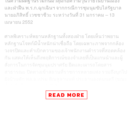
ในความผิดฐานร่วมกันมั่วสุมก่อความวุ่นวายในบ้านเมือง
และฝ่าฝืน พ.ร.ก.ฉุกเฉินฯ จากกรณีการชุมนุมขับไล่รัฐบาล
นายอภิสิทธิ์ เวชชาชีวะ ระหว่างวันที่ 31 มกราคม – 13
เมษายน 2552
ศาลพิเคราะห์พยานหลักฐานทั้งสองฝ่าย โดยเห็นว่าพยาน
หลักฐานโจทก์มีน้ำหนักน่าเชื่อถือ โดยเฉพาะภาพจากกล้อง
วงจรปิดและคำเบิกความของเจ้าพนักงานตำรวจที่สอดคล้อง
กัน แสดงให้เห็นถึงพฤติการณ์ของจำเลยที่เป็นแกนนำและผู้
สั่งการในการจัดชุมนุมปราศรัย ยึดและเผารถโดยสาร
สาธารณะ ปิดทางเข้าสถานที่ราชการหลายแห่ง รวมถึงบุกไป
ยังบ้านพัก พล.อ.เปรม ติณสูลานนท์ ประธานองคมนตรี (ขณะ
นั้น) ซึ่งเป็นการกระทำที่เกินขอบเขตของการชุมนุมตาม
รัฐธรรมนูญ
READ MORE
ศาลพิพากษาว่า การกระทำของจำเลยเป็นความผิดหลาย
กรรมต่างกัน ให้ลงโทษฐานมั่วสุมกันตั้งแต่สิบคนขึ้นไป ใช้
กำลังประทุษร้าย อันเป็นกฎหมายบทที่มีโทษหนักที่สุด โดยมี
คำสั่งลงโทษ ดังนี้: