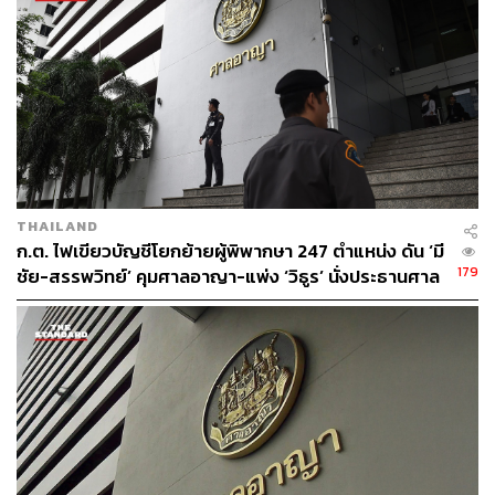
THAILAND
ก.ต. ไฟเขียวบัญชีโยกย้ายผู้พิพากษา 247 ตำแหน่ง ดัน ‘มี
179
ชัย-สรรพวิทย์’ คุมศาลอาญา-แพ่ง ‘วิธูร’ นั่งประธานศาล
อุทธรณ์