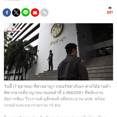
231
วันนี้ (7 ตุลาคม) ที่ศาลอาญา ถนนรัชดาภิเษก ศาลได้อ่านคำ
พิพากษาคดีอาญาหมายเลขดำที่ อ.968/2561 ที่พนักงาน
อัยการฟ้อง วีระกานต์ มุสิกพงศ์ อดีตประธาน นปช. พร้อม
แกนนำและแนวร่วมรวม 13 คน