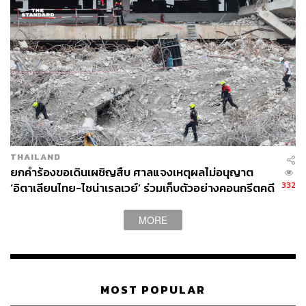
THAILAND
ยกคำร้องขอเดินเผชิญสืบ ศาลแจงเหตุผลไม่อนุญาต
332
‘อิตาเลียนไทย-ไชน่าเรลเวย์’ ร่วมเก็บตัวอย่างคอนกรีตคดี
ตึก สตง. ถล่ม
MORE
MOST POPULAR