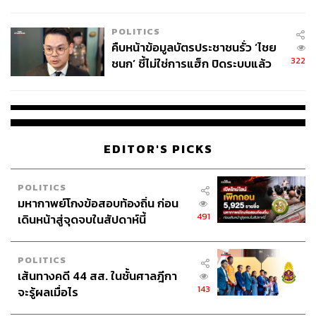
โลกภายใน 6 วัน
POLITICS
คืบหน้าข้อมูลบัตรประชาชนรั่ว ‘ไชย
322
ชนก’ ชี้ไม่ใช่การแฮ็ก ปิดระบบแล้ว
พบต้นตอจาก IP เดียว
EDITOR'S PICKS
POLITICS
มหากาพย์โกงข้อสอบท้องถิ่น ก่อน
491
เดินหน้าสู่จุดจบในสัปดาห์นี้
POLITICS
เส้นทางคดี 44 สส. ในชั้นศาลฎีกา
143
จะรู้ผลเมื่อไร