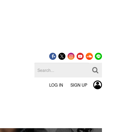
LOG IN
SIGN UP