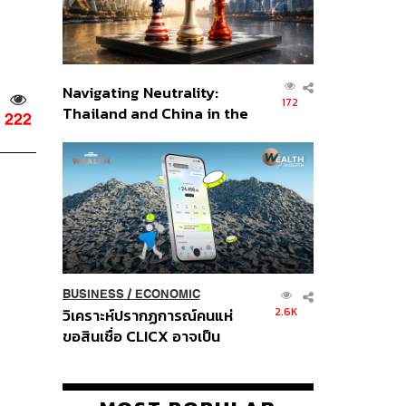
Navigating Neutrality:
172
Thailand and China in the
222
Age of a New Global
Order
BUSINESS
/
ECONOMIC
2.6K
วิเคราะห์ปรากฏการณ์คนแห่
ขอสินเชื่อ CLICX อาจเป็น
เพียงยอดภูเขาน้ำแข็ง ของ
ปัญหาหนี้ครัวเรือนไทยที่ถูกซุก
ไว้