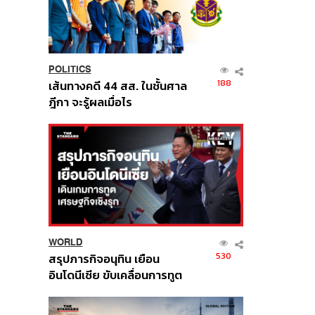
POLITICS
188
เส้นทางคดี 44 สส. ในชั้นศาล
ฎีกา จะรู้ผลเมื่อไร
WORLD
530
สรุปภารกิจอนุทิน เยือน
อินโดนีเซีย ขับเคลื่อนการทูต
เศรษฐกิจเชิงรุก ประกาศหุ้น
ส่วนยุทธศาสตร์ไทย –