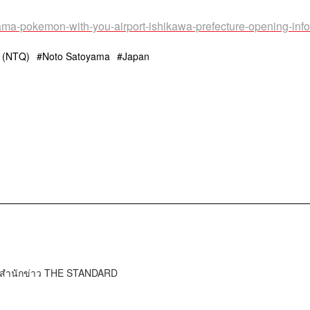
ama-pokemon-with-you-airport-ishikawa-prefecture-opening-info
t (NTQ)
Noto Satoyama
Japan
์ สำนักข่าว THE STANDARD