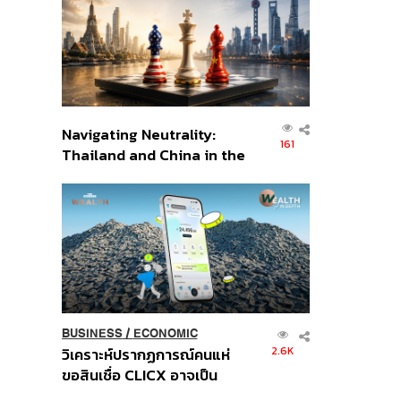
อินโดนีเซีย
Navigating Neutrality:
161
Thailand and China in the
Age of a New Global
Order
BUSINESS
/
ECONOMIC
2.6K
วิเคราะห์ปรากฏการณ์คนแห่
ขอสินเชื่อ CLICX อาจเป็น
เพียงยอดภูเขาน้ำแข็ง ของ