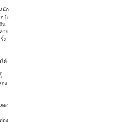
งหนัก
งหวัด
ดิน
กลาย
ั้ง
ได้
้
ล่อง
แสดง
ท่อง