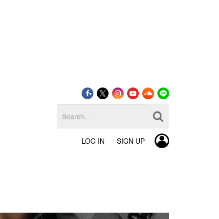
LOG IN
SIGN UP