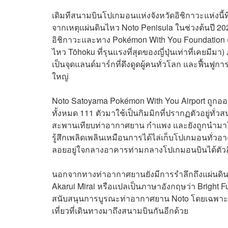
เดิมทีสนามบินโปเกมอนแห่งจังหวัดอิชิกาวะแห่งนี้ท
จากเหตุแผ่นดินไหว Noto Penisula ในช่วงต้นปี 2
อิชิกาวะและทาง Pokémon With You Foundation (องค์
ไหว Tōhoku ที่รุนแรงที่สุดของญี่ปุ่นเท่าที่เคยม
เป็นจุดแลนด์มาร์กที่ดึงดูดผู้คนทั่วโลก และฟื้นฟู
ใหญ่
Noto Satoyama Pokémon With You Airport ถูก
ทั้งหมด 111 ตัวมาใช้เป็นกิมมิกที่ปรากฏตัวอยู่ทั่
สะพานเทียบท่าอากาศยาน กำแพง และยังถูกนำมาใช้เป
รู้สึกเพลิดเพลินเหมือนการได้ไล่เก็บโปเกมอนทั่วอาคา
ลอยอยู่ใจกลางอาคารท่ามกลางโปเกมอนบินได้ตัวอ
นอกจากทางท่าอากาศยานยังมีการรำลึกถึงแผ่นดินไ
Akarui Mirai หรือแปลเป็นภาษาอังกฤษว่า Bright Fut
สนับสนุนการบูรณะท่าอากาศยาน Noto โดยเฉพาะ แ
เที่ยวที่เดินทางมาถึงสนามบินกันอีกด้วย