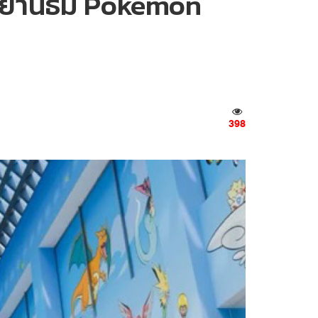
าศยานธีม Pokémon
398