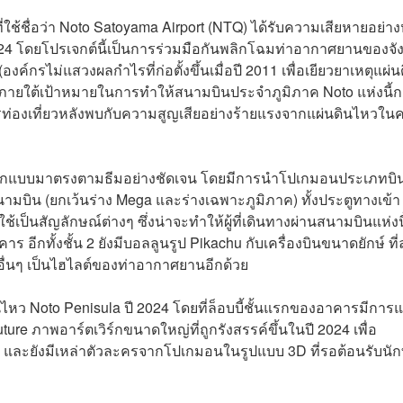
ี่ใช้ชื่อว่า Noto Satoyama Airport (NTQ) ได้รับความเสียหายอย่า
024 โดยโปรเจกต์นี้เป็นการร่วมมือกันพลิกโฉมท่าอากาศยานของจั
กรไม่แสวงผลกำไรที่ก่อตั้งขึ้นเมื่อปี 2011 เพื่อเยียวยาเหตุแผ่น
ีมา) ภายใต้เป้าหมายในการทำให้สนามบินประจำภูมิภาค Noto แห่งนี้
การท่องเที่ยวหลังพบกับความสูญเสียอย่างร้ายแรงจากแผ่นดินไหวในคร
ออกแบบมาตรงตามธีมอย่างชัดเจน โดยมีการนำโปเกมอนประเภทบิน
วสนามบิน (ยกเว้นร่าง Mega และร่างเฉพาะภูมิภาค) ทั้งประตูทางเข้า
็นสัญลักษณ์ต่างๆ ซึ่งน่าจะทำให้ผู้ที่เดินทางผ่านสนามบินแห่งนี
ร อีกทั้งชั้น 2 ยังมีบอลลูนรูป Pikachu กับเครื่องบินขนาดยักษ์ ที่
ื่นๆ เป็นไฮไลต์ของท่าอากาศยานอีกด้วย
หว Noto Penisula ปี 2024 โดยที่ล็อบบี้ชั้นแรกของอาคารมีการ
ure ภาพอาร์ตเวิร์กขนาดใหญ่ที่ถูกรังสรรค์ขึ้นในปี 2024 เพื่อ
ละยังมีเหล่าตัวละครจากโปเกมอนในรูปแบบ 3D ที่รอต้อนรับนัก